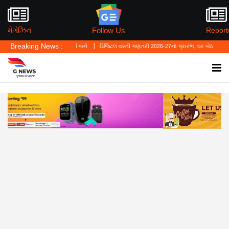
Follow Us
મેગેઝિન
Report
Breaking News :
ાનો બચાવ નહીં બને
ડિજિટલ વસ્તી ગણતરી 2026-27નો પ્રારંભ, ઘર બેઠા આજે જ તમારાથી શરુઆત