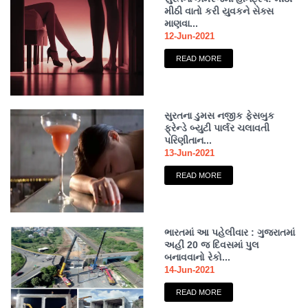
મીઠી વાતો કરી યુવકને સેક્સ
માણવા...
12-Jun-2021
READ MORE
સુરતના ડુમસ નજીક ફેસબુક
ફ્રેન્ડે બ્યુટી પાર્લર ચલાવતી
પરિણીતાન...
13-Jun-2021
READ MORE
ભારતમાં આ પહેલીવાર : ગુજરાતમાં
અહીં 20 જ દિવસમાં પુલ
બનાવવાનો રેકો...
14-Jun-2021
READ MORE