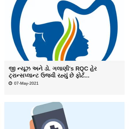
જી ન્યૂઝ અને ડો. ગલાણી's RQC હેર
ટ્રાન્સપ્લાન્ટ ઉજવી રહ્યું છે ફોર્ટ...
07-May-2021