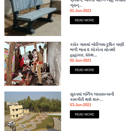
પ્રયોગ, બાંકડા પાછળ નહિ ખર્ચાય
ગ્રાન્...
01-Jun-2021
READ MORE
કઠોર ગામમાં બોરિંગમા દુષિત પાણી
ભળી જતા 6 લોકોના મોતથી
હાહાકાર, 60થ...
02-Jun-2021
READ MORE
સુરતમાં લર્નિંગ લાયસન્સની
કામગીરી થશે શરૂ...
03-Jun-2021
READ MORE