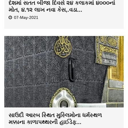
દેશમાં સતત બીજા દિવસે ૨૪ કલાકમાં ૪૦૦૦નાં
મોત, ૪.૧૨ લાખ નવા કેસ,.વડા...
07-May-2021
સાઉદી આરબ સ્થિત મુસ્લિમોના ધર્મસ્થળ
મક્કાના કાળાપથ્થરની હાઈડેફ...