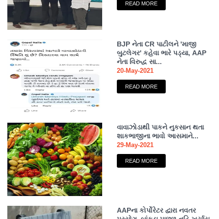
READ MORE
BJP નેતા CR પાટીલને 'માજી
બુટલેગર' કહેવા ભારે પડ્યા, AAP
નેતા વિરુદ્ધ સા...
20-May-2021
READ MORE
વાવાઝોડાથી પાકને નુકસાન થતા
શાકભાજીના ભાવો આસમાને...
29-May-2021
READ MORE
AAPના કોર્પોરેટર દ્વારા નવતર