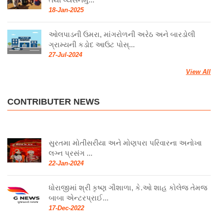
18-Jan-2025
ઓલપાડની ઉમરા, માંગરોળની અરેઠ અને બારડોલી
ગ્રામ્યની કડોદ આઉટ પોસ્...
27-Jul-2024
View All
CONTRIBUTER NEWS
સુરતમા મોતીસરીયા અને મોણપરા પરિવારના અનોખા
લગ્ન પ્રસંગ ...
22-Jan-2024
ધોરાજીમાં શ્રી કૃષ્ણ ગૌશાળા, કે.ઓ શાહ કોલેજ તેમજ
બાબા એન્ટરપ્રાઈ...
17-Dec-2022