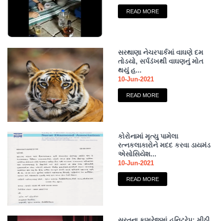
READ MORE
સરથાણા નેચરપાર્કમાં વાઘણે દમ
તોડયો, સર્પડંખથી વાઘણનું મોત
થયું હ...
10-Jun-2021
READ MORE
કોરોનામાં મૃત્યુ પામેલા
રત્નકલાકારોને મદદ કરવા ડાયમંડ
એસોસિયેશ...
10-Jun-2021
READ MORE
સુરતના કામરેજમાં હનિટ્રેપ: મીઠી