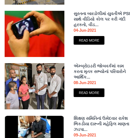
સુરતના બારડોલીમાં યુવતીએ PSI
સાથે વીડિયો કોલ પર કરી ગંદી
હરકતો, વીડ...
04-Jun-2021
READ MORE
એમ્બ્રોઇડરી જોબવર્કમાં કામ
કરતા મૃતક સભ્યોનાં પરિવારોને
આર્થિક...
08-Jun-2021
READ MORE
શિક્ષણ સમિતિનાં ઉમેદવાર રાકેશ
ભિકડીયા દારૂની મહેફિલ માણતા
ઝડપા...
09-Jun-2021