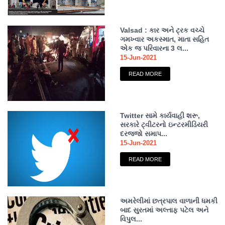
Valsad : કાર અને ટ્રક વચ્ચે
ગમખ્વાર અકસ્માત, માતા સહિત
એક જ પરિવારના 3 લ...
15-Jun-2021
READ MORE
Twitter સામે કાર્યવાહી શરૂ,
સરકારે ટ્વીટરનો ઇન્ટરમીડિયરી
દરજ્જો સમાપ...
15-Jun-2021
READ MORE
અમરેલીમાં છત્રપાલ વાળાની ધમકી
બાદ સુરતમાં અલ્તાફ પટેલ અને
વિપુલ...