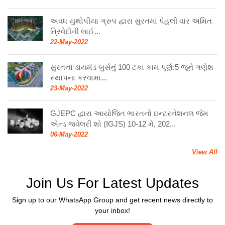
અવધ યુથોપીયા ગ્રુપ દ્વારા સુરતમાં પેહલી વાર અમિત
ત્રિવેદીની લાઈ...
22-May-2022
સુરતના ડાયમંડ બુર્સનું 100 ટકા કામ પૂર્ણ:5 જૂને ગણેશ
સ્થાપના કરવામા...
23-May-2022
GJEPC દ્વારા આયોજિત ભારતનો ઇન્ટરનેશનલ જેમ
એન્ડ જ્વેલરી શો (IGJS) 10-12 મે, 202...
06-May-2022
View All
Join Us For Latest Updates
Sign up to our WhatsApp Group and get recent news directly to
your inbox!