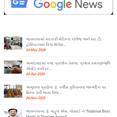
ભાવનગરમાં સરકારી મેડિકલ કોલેજ અને સર ટી.
હોસ્પિટલમાં વિશ્વ થેલેસ...
10-May-2026
અમદાવાદમાં કલા પ્રદર્શન તેમજ પ્રથમ સ્મરણાંજલિ
એવોર્ડ કાર્યક્ર...
24-Apr-2026
અમૂલના પ્રણેતા ડૉ. વર્ગીસ કુરિયનના જન્મદિન પર
મિલ્ક ડેની ભવ્ય ઉજ...
26-Nov-2025
ભાવનગરના ડૉ. મહુલ એમ. ગોસાઈ ને “National Best
Medical Teacher Award” ...