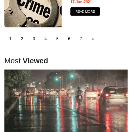
17-Jun-2021
READ MORE
1
2
3
4
5
6
7
»
Most
Viewed