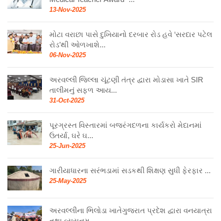
13-Nov-2025
મોટા વરાછા પાસે દુખિયાનો દરબાર રોડ હવે ‘સરદાર પટેલ
રોડ’થી ઓળખાશે...
06-Nov-2025
અરવલ્લી જિલ્લા ચૂંટણી તંત્ર દ્વારા મોડાસા ખાતે SIR
તાલીમનું સફળ આય...
31-Oct-2025
પૂરગ્રસ્ત વિસ્તારમાં બજરંગદળના કાર્યકરો મેદાનમાં
ઉતર્યા, ઘરે ઘ...
25-Jun-2025
ગારીયાધારના સરંભડામાં સડકથી શિક્ષણ સુધી ફેરફાર ...
25-May-2025
અરવલ્લીના ભિલોડા ખાતેગુજરાત પ્રદેશ દ્વારા વનયાત્રા
તથા વ્યસનમુ...