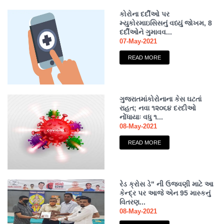
કોરોના દર્દીઓ પર
મ્યુકોરમાઇસિસનું વધ્યું જોખમ, 8
દર્દીઓને ગુમાવવ...
07-May-2021
READ MORE
ગુજરાતમાંકોરોનાના કેસ ઘટતાં
રાહત; નવા ૧૨૦૬૪ દરદીઓ
નોંધાયાઃ વધુ ૧...
08-May-2021
READ MORE
રેડ ક્રોસ ડે" ની ઉજવણી માટે આ
કેન્દ્ર પર આજે એન 95 માસ્કનું
વિતરણ...
08-May-2021