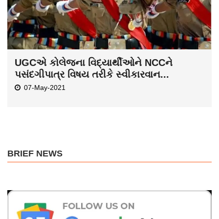
UGCએ કોલેજના વિદ્યાર્થીઓને NCCને
પસંદગીપાત્ર વિષય તરીકે સ્વીકારવાન...
07-May-2021
BRIEF NEWS