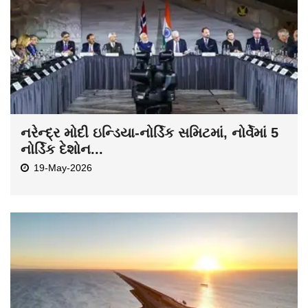
નરેન્દ્ર મોદી ઇન્ડિયા-નોર્ડિક સમિટમાં, નોર્વેમાં 5
નોર્ડિક દેશોન...
19-May-2026