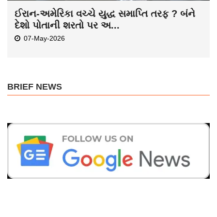
ઈરાન-અમેરિકા વચ્ચે યુદ્ધ સમાપ્તિ તરફ ? બંને
દેશો પોતાની શરતો પર અ...
07-May-2026
BRIEF NEWS