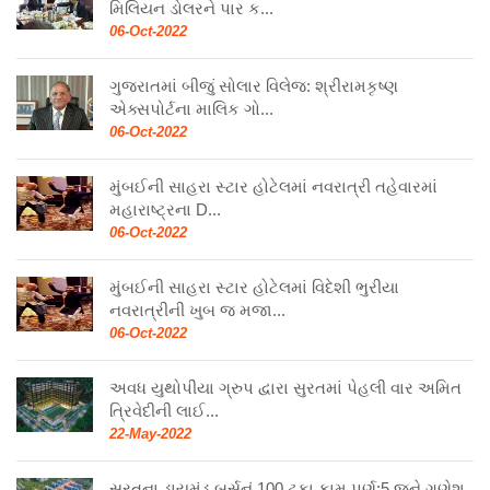
મિલિયન ડોલરને પાર ક...
06-Oct-2022
ગુજરાતમાં બીજું સોલાર વિલેજ: શ્રીરામકૃષ્ણ
એક્સપોર્ટના માલિક ગો...
06-Oct-2022
મુંબઈની સાહરા સ્ટાર હોટેલમાં નવરાત્રી તહેવારમાં
મહારાષ્ટ્રના D...
06-Oct-2022
મુંબઈની સાહરા સ્ટાર હોટેલમાં વિદેશી ભુરીયા
નવરાત્રીની ખુબ જ મજા...
06-Oct-2022
અવધ યુથોપીયા ગ્રુપ દ્વારા સુરતમાં પેહલી વાર અમિત
ત્રિવેદીની લાઈ...
22-May-2022
સુરતના ડાયમંડ બુર્સનું 100 ટકા કામ પૂર્ણ:5 જૂને ગણેશ