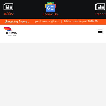
Follow Us
મેગેઝિન
Report
Breaking News :
ં—'પર્સનલ લો' ગુનાનો બચાવ નહીં બને
ડિજિટલ વસ્તી ગણતરી 2026-27નો પ્રારંભ, ઘર બેઠા આજ