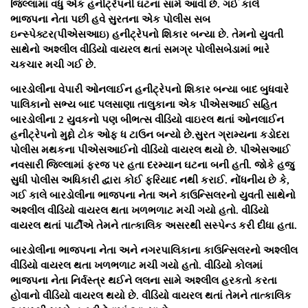
જિલ્લામાં વધુ એક હનીટ્રેપની ઘટના સામે આવી છે. ગઈ કાલે
ભાજપના નેતા પછી હવે સુરતના એક પોલીસ સબ
ઇન્સ્પેક્ટર(પીએસઆઇ) હનીટ્રેપનો શિકાર બન્યા છે. તેમનો યુવતી
સાથેનો અશ્લીલ વીડિયો વાયરલ થતાં સમગ્ર પોલીસબેડામાં ભારે
ચકચાર મચી ગઈ છે.
બારડોલીના વેપારી ઓનલાઈન હનીટ્રેપનો શિકાર બન્યા બાદ બુધવારે
પાલિકાનો સભ્ય બાદ પલસાણા તાલુકાના એક પીએસઆઈ સહિત
બારડોલીના 2 યુવકનો પણ બીભત્સ વીડિયો વાઇરલ થતાં ઓનલાઈન
હનીટ્રેપનો મુદ્દો ટોક ઓફ ધ ટાઉન બન્યો છે.સુરત ગ્રામ્યના કડોદરા
પોલીસ મથકના પીએસઆઈનો વીડિયો વાયરલ થયો છે. પીએસઆઈ
નવસારી જિલ્લામાં ફરજ પર હતા દરમ્યાન ઘટના બની હતી. જોકે હજુ
સુધી પોલીસ અધિકારી દ્વારા કોઈ ફરિયાદ નથી કરાઈ. નોંધનીય છે કે,
ગઈ કાલે બારડોલીના ભાજપના નેતા અને કાઉન્સિલરનો યુવતી સાથેનો
અશ્લીલ વીડિયો વાયરલ થતા ખળભળાટ મચી ગયો હતો. વીડિયો
વાયરલ થતાં પાર્ટીએ તેમને તાત્કાલિક અસરથી સસ્પેન્ડ કરી દીધા હતા.
બારડોલીના ભાજપના નેતા અને નગરપાલિકાના કાઉન્સિલરનો અશ્લીલ
વીડિયો વાયરલ થતા ખળભળાટ મચી ગયો હતો. વીડિયો કોલમાં
ભાજપના નેતા નિર્વસ્ત્ર થઈને લલના સામે અશ્લીલ હરકતો કરતા
હોવાનો વીડિયો વાયરલ થયો છે. વીડિયો વાયરલ થતાં તેમને તાત્કાલિક