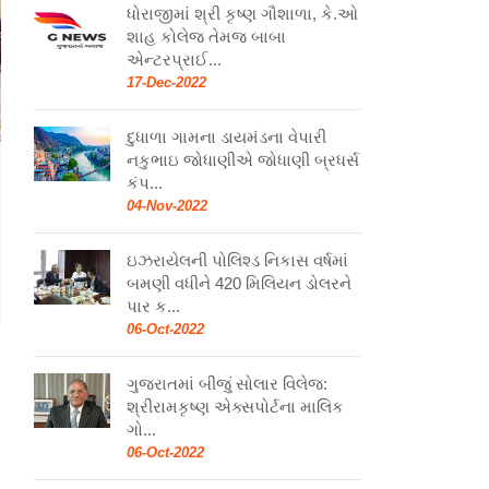
ધોરાજીમાં શ્રી કૃષ્ણ ગૌશાળા, કે.ઓ
શાહ કોલેજ તેમજ બાબા
એન્ટરપ્રાઈ...
17-Dec-2022
દુધાળા ગામના ડાયમંડના વેપારી
નકુભાઇ જોધાણીએ જોધાણી બ્રધર્સ
કંપ...
04-Nov-2022
ઇઝરાયેલની પોલિશ્ડ નિકાસ વર્ષમાં
બમણી વધીને 420 મિલિયન ડોલરને
પાર ક...
06-Oct-2022
ગુજરાતમાં બીજું સોલાર વિલેજ:
શ્રીરામકૃષ્ણ એક્સપોર્ટના માલિક
ગો...
06-Oct-2022