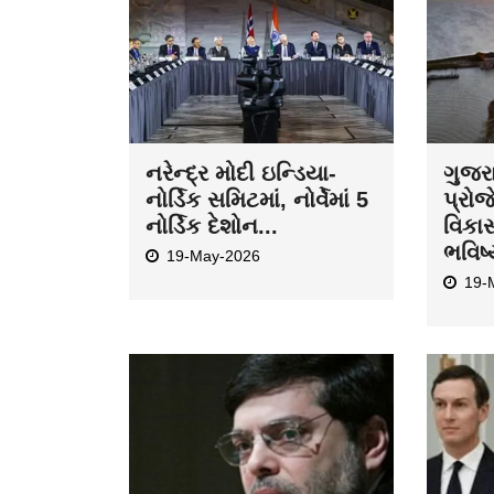
નરેન્દ્ર મોદી ઇન્ડિયા-
ગુજર
નોર્ડિક સમિટમાં, નોર્વેમાં 5
પ્રોજ
નોર્ડિક દેશોન...
વિકા
ભવિષ્
19-May-2026
19-