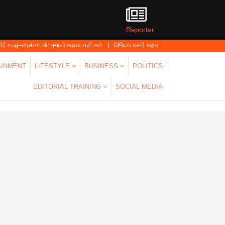
Reporter
લ લો' ગુનાનો બચાવ નહીં બને
ડિજિટલ વસ્તી ગણતરી 2026-27નો પ્રારંભ, ઘર બેઠા આજે જ તમાર
AINMENT
LIFESTYLE
BUSINESS
POLITICS
EDITORIAL TRAINING
SOCIAL MEDIA