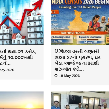
ખનાં થયા ૨૧ કરોડ,
ડિજિટલ વસ્તી ગણતરી
ર્સનું ૧૦,૦૦૦%થી
2026-27નો પ્રારંભ, ઘર
ટર્ન...
બેઠા આજે જ તમારાથી
શરુઆત કરો...
May-2026
19-May-2026