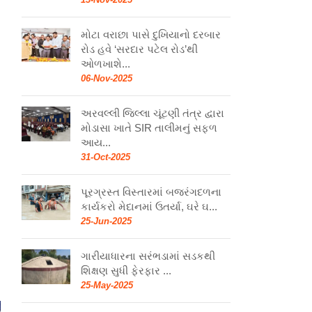
મોટા વરાછા પાસે દુખિયાનો દરબાર
રોડ હવે ‘સરદાર પટેલ રોડ’થી
ઓળખાશે...
06-Nov-2025
અરવલ્લી જિલ્લા ચૂંટણી તંત્ર દ્વારા
મોડાસા ખાતે SIR તાલીમનું સફળ
આય...
31-Oct-2025
પૂરગ્રસ્ત વિસ્તારમાં બજરંગદળના
કાર્યકરો મેદાનમાં ઉતર્યા, ઘરે ઘ...
25-Jun-2025
ગારીયાધારના સરંભડામાં સડકથી
શિક્ષણ સુધી ફેરફાર ...
25-May-2025