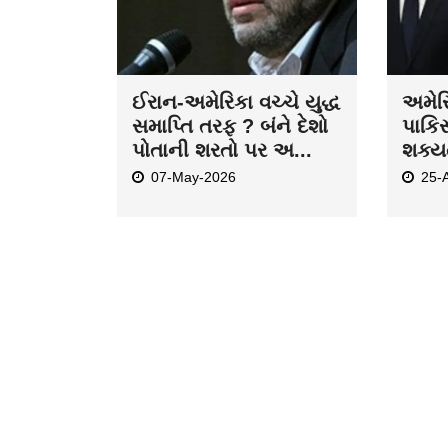
ઈરાન-અમેરિકા વચ્ચે યુદ્ધ
અમેર
સમાપ્તિ તરફ ? બંને દેશો
પાકિસ
પોતાની શરતો પર અ...
શક્યત
07-May-2026
25-