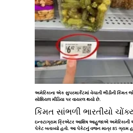
અમેરિકાના એક સુપરમાર્કેટમાં વેચાતી ભીંડીની કિં
સોશિયલ મીડિયા પર વાયરલ થયો છે.
કિંમત સાંભળી ભારતીયો ચોંક્
ઇન્સ્ટાગ્રામ ક્રિએટર આશિષ આહુજાએ અમેરિકાની એક 
પેકેટ બતાવ્યો હતો. આ પેકેટનું વજન માત્ર 85 ગ્રામ 