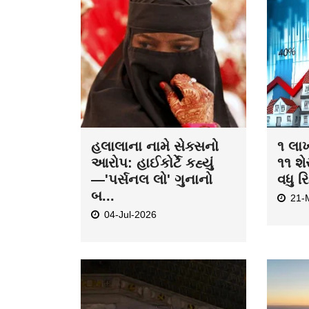
હલાલાના નામે સેક્સનો
૧ લા
આરોપ: હાઈકોર્ટે કહ્યું
૧૧ શે
—'પર્સનલ લો' ગુનાનો
વધુ રિ
બ...
21-
04-Jul-2026