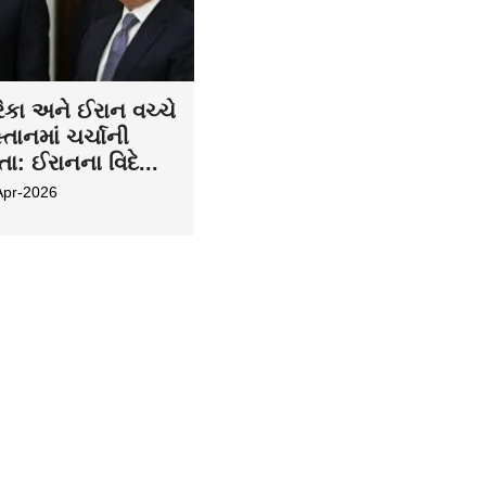
િકા અને ઈરાન વચ્ચે
્તાનમાં ચર્ચાની
ા: ઈરાનના વિદે...
Apr-2026