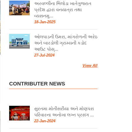
અરવલ્લીના ભિલોડા ખાતેગુજરાત
પ્રદેશ દ્વારા વનયાત્રા તથા
વ્યસનમુ...
18-Jan-2025
ઓલપાડની ઉમરા, માંગરોળની અરેઠ
અને બારડોલી ગ્રામ્યની કડોદ
આઉટ પોસ્...
27-Jul-2024
View All
CONTRIBUTER NEWS
સુરતમા મોતીસરીયા અને મોણપરા
પરિવારના અનોખા લગ્ન પ્રસંગ ...
22-Jan-2024