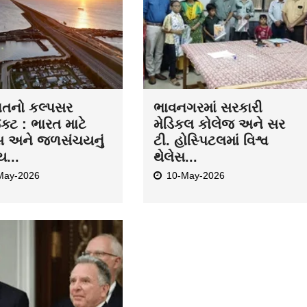
ાતનો કલ્પસર
ભાવનગરમાં સરકારી
ેક્ટ : ભારત માટે
મેડિકલ કોલેજ અને સર
સ અને જળસંચયનું
ટી. હોસ્પિટલમાં વિશ્વ
ય...
થેલેસ...
May-2026
10-May-2026