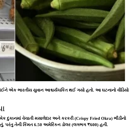
મત જોઈને એક ભારતીય યુવાન આશ્ચર્યચકિત થઈ ગયો હતો. આ ઘટનાનો વીડિયો
યા
દુકાનમાં વેચાતી મસાલેદાર અને કરકરી (Crispy Fried Okra) ભીંડીનો
હતું, પરંતુ તેની કિંમત 6.50 અમેરિકન ડોલર (લગભગ ₹600) હતી.