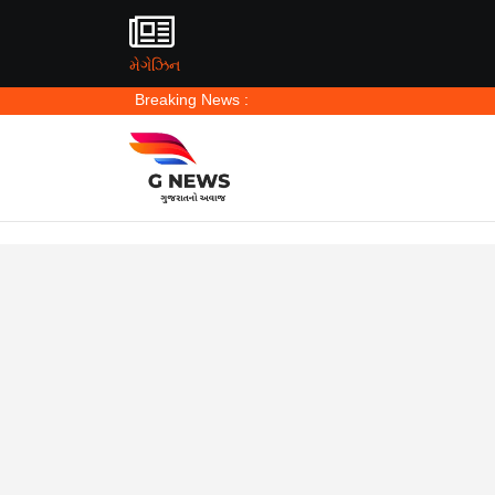
મેગેઝિન
Breaking News :