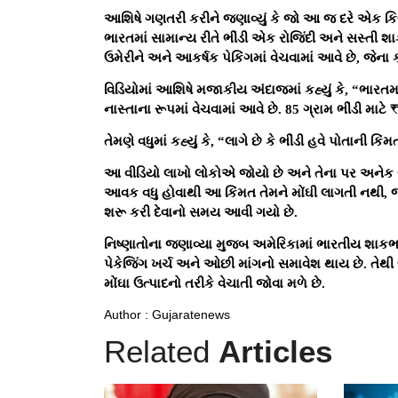
આશિષે ગણતરી કરીને જણાવ્યું કે જો આ જ દરે એક કિલો
ભારતમાં સામાન્ય રીતે ભીંડી એક રોજિંદી અને સસ્તી શા
ઉમેરીને અને આકર્ષક પેકિંગમાં વેચવામાં આવે છે, જેના 
વિડિયોમાં આશિષે મજાકીય અંદાજમાં કહ્યું કે, “ભારતમ
નાસ્તાના રૂપમાં વેચવામાં આવે છે. 85 ગ્રામ ભીંડી માટે
તેમણે વધુમાં કહ્યું કે, “લાગે છે કે ભીંડી હવે પોતાની ક
આ વીડિયો લાખો લોકોએ જોયો છે અને તેના પર અનેક રસ
આવક વધુ હોવાથી આ કિંમત તેમને મોંઘી લાગતી નથી, જ
શરૂ કરી દેવાનો સમય આવી ગયો છે.
નિષ્ણાતોના જણાવ્યા મુજબ અમેરિકામાં ભારતીય શાકભાજ
પેકેજિંગ ખર્ચ અને ઓછી માંગનો સમાવેશ થાય છે. તેથી
મોંઘા ઉત્પાદનો તરીકે વેચાતી જોવા મળે છે.
Author : Gujaratenews
Related
Articles