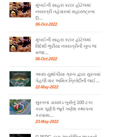
મુંબઈની સાહરા સ્ટાર હોટેલમાં
નવરાત્રી તહેવારમાં મહારાષ્ટ્રના
D...
06-Oct-2022
મુંબઈની સાહરા સ્ટાર હોટેલમાં
વિદેશી ભુરીયા નવરાત્રીની ખુબ જ
મજા...
06-Oct-2022
અવધ યુથોપીયા ગ્રુપ દ્વારા સુરતમાં
પેહલી વાર અમિત ત્રિવેદીની લાઈ...
22-May-2022
સુરતના ડાયમંડ બુર્સનું 100 ટકા
કામ પૂર્ણ:5 જૂને ગણેશ સ્થાપના
કરવામા...
23-May-2022
GJEPC દ્વારા આયોજિત ભારતનો