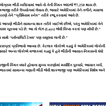
ગ્રામ ભીંડી ખરીદવામાં આવે તો તેની કિંમત અંદાજે ₹7,250 થાય છે.
કભાજી તરીકે ઉપયોગમાં લેવાય છે, જ્યારે અમેરિકામાં તેને તળીને, મસાલા
કારણે તેને “પ્રીમિયમ સ્નેક” તરીકે રજૂ કરવામાં આવે છે.
ાં આપણે ભીંડીને સામાન્ય શાક તરીકે ખાઈએ છીએ, પરંતુ અમેરિકામાં તેને
 ₹600 ચૂકવવા પડે છે. આ તો લેઝ (Lays) જેવી ચિપ્સ કરતાં પણ મોંઘી છે.”
િંમત સાથે ‘પર્સનાલિટી ટેક્સ’ પણ વસૂલવા લાગી છે.”
પ્રદ પ્રતિભાવો આવ્યા છે. કેટલાક લોકોએ કહ્યું કે અમેરિકામાં લોકોની
્યારે અન્ય લોકોએ મજાકમાં કહ્યું કે હવે ભીંડીની આયાત-નિકાસનો ધંધો
ીની કિંમત વધારે હોવાના મુખ્ય કારણોમાં મર્યાદિત પુરવઠો, આયાત ખર્ચ,
 ભારતમાં સામાન્ય ગણાતી ભીંડી જેવી શાકભાજી પણ અમેરિકામાં વિશેષ અને