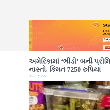
અમેરિકામાં ‘ભીંડી’ બની પ્રી
નાસ્તો, કિંમત 7250 રુપિયા
08-Jun-2026