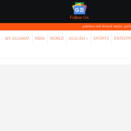
Follow Us
હલાલાના નામે સેક્સનો આરોપ: હાઈકોર્ટે કહ્યું—'પર્સન
MY GUJARAT
INDIA
WORLD
GUJLISH
SPORTS
ENTERT