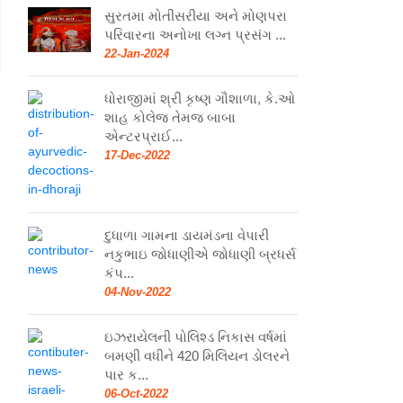
સુરતમા મોતીસરીયા અને મોણપરા
પરિવારના અનોખા લગ્ન પ્રસંગ ...
22-Jan-2024
ધોરાજીમાં શ્રી કૃષ્ણ ગૌશાળા, કે.ઓ
શાહ કોલેજ તેમજ બાબા
એન્ટરપ્રાઈ...
17-Dec-2022
દુધાળા ગામના ડાયમંડના વેપારી
નકુભાઇ જોધાણીએ જોધાણી બ્રધર્સ
કંપ...
04-Nov-2022
ઇઝરાયેલની પોલિશ્ડ નિકાસ વર્ષમાં
બમણી વધીને 420 મિલિયન ડોલરને
પાર ક...
06-Oct-2022