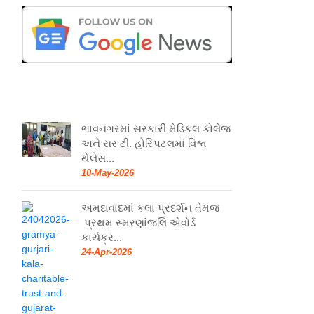
ભાવનગરમાં સરકારી મેડિકલ કોલેજ
અને સર ટી. હોસ્પિટલમાં વિશ્વ
થેલેસ...
10-May-2026
અમદાવાદમાં કલા પ્રદર્શન તેમજ
પ્રથમ સ્મરણાંજલિ એવોર્ડ
કાર્યક્ર...
24-Apr-2026