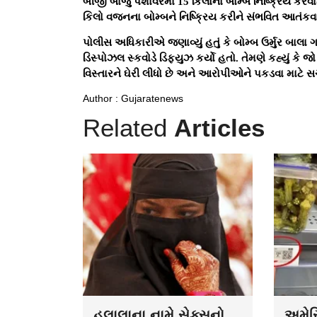
બીજી બાજુ પેશાવરમાં 15 કિલોનો બોમ્બ નિષ્ક્રિય કરવામ
કિલો વજનના બોમ્બને નિષ્ક્રિય કરીને સંભવિત આતંકવાદ
પોલીસ અધિકારીએ જણાવ્યું હતું કે બોમ્બ ઉર્મુર બાલા ગ
ડિસ્પોઝલ સ્કવોડે ડિફ્યુઝ કર્યો હતો. તેમણે કહ્યું કે
વિસ્તારને ઘેરી લીધો છે અને આરોપીઓને પકડવા માટે સર્
Author : Gujaratenews
Related
Articles
હલાલાના નામે સેક્સનો
અમેરિ