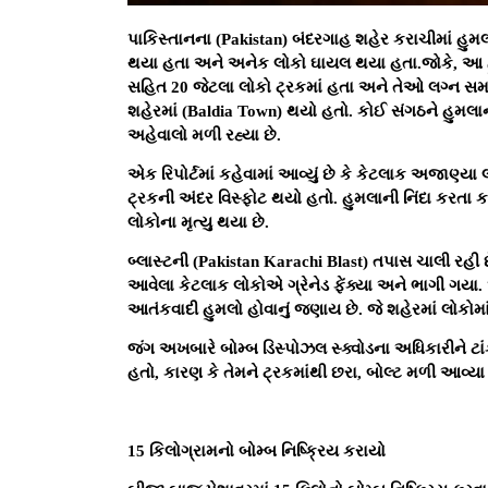
પાકિસ્તાનના (Pakistan) બંદરગાહ શહેર કરાચીમાં હુ
થયા હતા અને અનેક લોકો ઘાયલ થયા હતા.જોકે, આ હુ
સહિત 20 જેટલા લોકો ટ્રકમાં હતા અને તેઓ લગ્ન સ
શહેરમાં (Baldia Town) થયો હતો. કોઈ સંગઠને હુમલાની
અહેવાલો મળી રહ્યા છે.
એક રિપોર્ટમાં કહેવામાં આવ્યું છે કે કેટલાક અજાણ્યા લો
ટ્રકની અંદર વિસ્ફોટ થયો હતો. હુમલાની નિંદા કરતા કરા
લોકોના મૃત્યુ થયા છે.
બ્લાસ્ટની (Pakistan Karachi Blast) તપાસ ચાલી રહી છે
આવેલા કેટલાક લોકોએ ગ્રેનેડ ફેંક્યા અને ભાગી ગયા. 
આતંકવાદી હુમલો હોવાનું જણાય છે. જે શહેરમાં લોકોમ
જંગ અખબારે બોમ્બ ડિસ્પોઝલ સ્ક્વોડના અધિકારીને ટાંકી
હતો, કારણ કે તેમને ટ્રકમાંથી છરા, બોલ્ટ મળી આવ્યા 
15 કિલોગ્રામનો બોમ્બ નિષ્ક્રિય કરાયો