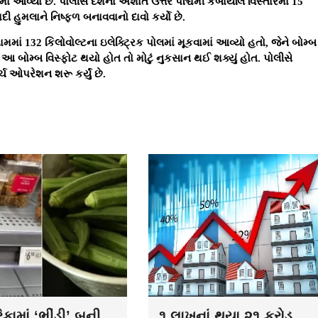
ાં આવ્યો છે. પોલીસે દેશના અશાંત ઉત્તર પશ્ચિમી કબાયલિ વિસ્તારમાં 15
ી હુમલાને નિષ્ફળ બનાવવાનો દાવો કર્યો છે.
ામમાં 132 કિલોવોલ્ટના ઇલેક્ટ્રિક પોલમાં મૂકવામાં આવ્યો હતો, જેને બોમ્બ
 જો આ બોમ્બ વિસ્ફોટ થયો હોત તો મોટું નુકસાન થઈ શક્યું હોત. પોલીસે
ચ ઓપરેશન શરૂ કર્યું છે.
કામાં ‘ભીંડી’ બની
૧ લાખનાં થયા ૨૧ કરોડ,