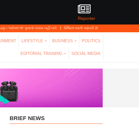
Reporter
 ગુનાનો બચાવ નહીં બને
ડિજિટલ વસ્તી ગણતરી 2026-27નો પ્રારંભ, ઘર બેઠા આજે જ તમારાથી 
AINMENT
LIFESTYLE
BUSINESS
POLITICS
EDITORIAL TRAINING
SOCIAL MEDIA
BRIEF NEWS