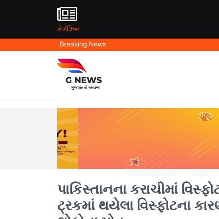
મેગેઝિન
Breaking News :
પાકિસ્તાનના કરાચીમાં વિસ્ફો
ટ્રકમાં થયેલા વિસ્ફોટના કાર