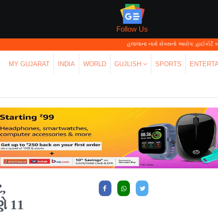
Follow Us
હલાલાના નામે સેક્સનો આરોપ: હાઈકોર્ટે કહ્યું—'પર્સનલ લો'
MY GUJARAT
INDIA
WORLD
GUJLISH
SPORTS
ENTERT
ટ,
ણે 11