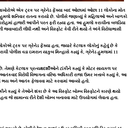
મલાખોરોએ એક ટ્રક પર ગ્રેનેડ ફેંક્યા બાદ ઓછામાં ઓછા 11 લોકોના મોત
મલો શનિવાર રાતના કરાયો છે. પોલીસે જણાવ્યું કે મહિલાઓ અને બાળકો
મારોહમાં હાજરી આપીને પરત ફરી રહ્યા હતા. આ હુમલો કરાચીના બલડિયા
 જવાબદારી લીધી નથી અને વિસ્ફોટ કેવી રીતે થયો તે અંગે વિરોધાભાસી
કોએ ટ્રક પર ગ્રેનેડ ફેંક્યા હતા, જ્યારે કેટલાક લોકોનું કહેવું છે કે
ચી પોલીસ વડા ઇમરાન યાકુબ મિન્હાસે કહ્યું કે, ગ્રેનેડ હુમલામાં 11
. તેમણે કેટલાક પ્રત્યક્ષદર્શીઓને ટાંકીને કહ્યું કે મોટર સાયકલ પર
આતંકવાદ વિરોધી વિભાગના વરિષ્ઠ અધિકારી રાજા ઉમર ખત્તાબે કહ્યું કે, આ
ાં ભય અને આતંક ફેલાવવા માટે કરવામાં આવ્યો હતો.
ને કહ્યું કે તેઓને શંકા છે કે આ વિસ્ફોટ બોમ્બ વિસ્ફોટને કારણે થયો
હતા જે સામાન્ય રીતે દેશી બોમ્બ બનાવવા માટે ઉપયોગમાં લેવાતા હતા.