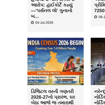
આરોપ: હાઈકોર્ટે કહ્યું
પ્રીમ
—'પર્સનલ લો' ગુનાનો
7250 
બ...
08-
04-Jul-2026
ડિજિટલ વસ્તી ગણતરી
નરેન્
2026-27નો પ્રારંભ, ઘર
નોર્ડિ
બેઠા આજે જ તમારાથી
નોર્ડિ