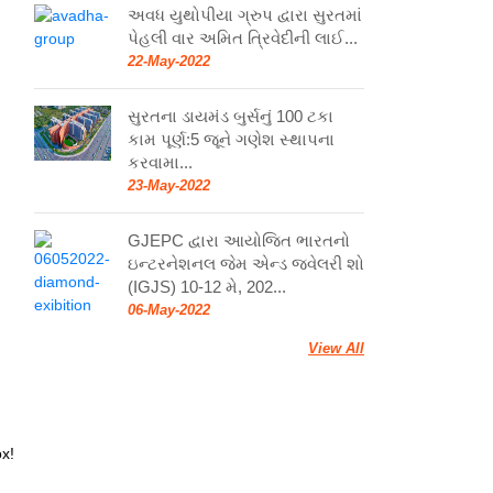
અવધ યુથોપીયા ગ્રુપ દ્વારા સુરતમાં
પેહલી વાર અમિત ત્રિવેદીની લાઈ...
22-May-2022
સુરતના ડાયમંડ બુર્સનું 100 ટકા
કામ પૂર્ણ:5 જૂને ગણેશ સ્થાપના
કરવામા...
23-May-2022
GJEPC દ્વારા આયોજિત ભારતનો
ઇન્ટરનેશનલ જેમ એન્ડ જ્વેલરી શો
(IGJS) 10-12 મે, 202...
06-May-2022
View All
ox!