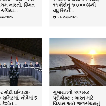
િયમ નાસ્તો, કિંમત
૧૧ શેર્સનું ૧૦,૦૦૦%થી
રુપિયા...
વધુ રિટર્ન...
Jun-2026
21-May-2026
દ્ર મોદી ઇન્ડિયા-
ગુજરાતનો કલ્પસર
ક સમિટમાં, નોર્વેમાં 5
પ્રોજેક્ટ : ભારત માટે
ક દેશોન...
વિકાસ અને જળસંચયનું