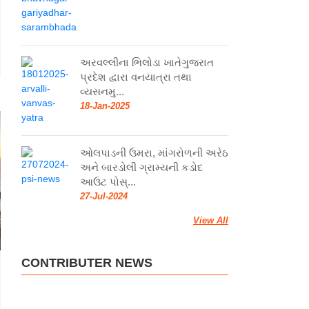
અરવલ્લીના ભિલોડા ખાતેગુજરાત
પ્રદેશ દ્વારા વનયાત્રા તથા
વ્યસનમુ...
18-Jan-2025
ઓલપાડની ઉમરા, માંગરોળની અરેઠ
અને બારડોલી ગ્રામ્યની કડોદ
આઉટ પોસ્...
27-Jul-2024
View All
CONTRIBUTER NEWS