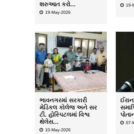
શરુઆત કરો...
19-
19-May-2026
ભાવનગરમાં સરકારી
ઈરાન-
મેડિકલ કોલેજ અને સર
સમાપ્
ટી. હોસ્પિટલમાં વિશ્વ
પોતા
થેલેસ...
07-
10-May-2026