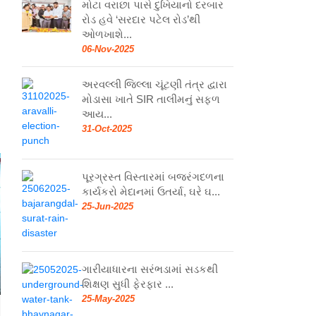
મોટા વરાછા પાસે દુખિયાનો દરબાર
રોડ હવે ‘સરદાર પટેલ રોડ’થી
ઓળખાશે...
06-Nov-2025
અરવલ્લી જિલ્લા ચૂંટણી તંત્ર દ્વારા
મોડાસા ખાતે SIR તાલીમનું સફળ
આય...
31-Oct-2025
પૂરગ્રસ્ત વિસ્તારમાં બજરંગદળના
કાર્યકરો મેદાનમાં ઉતર્યા, ઘરે ઘ...
25-Jun-2025
ગારીયાધારના સરંભડામાં સડકથી
શિક્ષણ સુધી ફેરફાર ...
25-May-2025