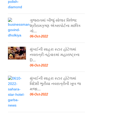
ગુજરાતમાં બીજું સોલાર વિલેજ:
શ્રીરામકૃષ્ણ એક્સપોર્ટના માલિક
ગો...
06-Oct-2022
મુંબઈની સાહરા સ્ટાર હોટેલમાં
નવરાત્રી તહેવારમાં મહારાષ્ટ્રના
D...
06-Oct-2022
મુંબઈની સાહરા સ્ટાર હોટેલમાં
વિદેશી ભુરીયા નવરાત્રીની ખુબ જ
મજા...
06-Oct-2022