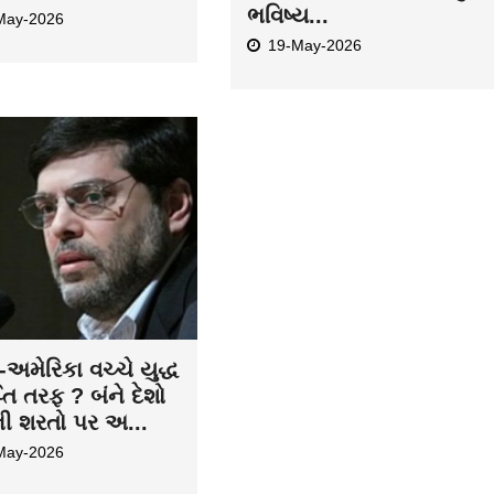
ભવિષ્ય...
May-2026
19-May-2026
અમેરિકા વચ્ચે યુદ્ધ
તિ તરફ ? બંને દેશો
ની શરતો પર અ...
May-2026