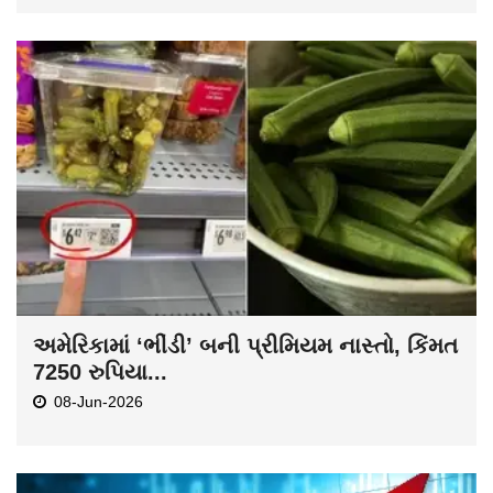
અમેરિકામાં ‘ભીંડી’ બની પ્રીમિયમ નાસ્તો, કિંમત
7250 રુપિયા...
08-Jun-2026