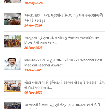
10-May-2026
અમદાવાદમાં કલા પ્રદર્શન તેમજ પ્રથમ સ્મરણાંજલિ
એવોર્ડ કાર્યક્ર...
24-Apr-2026
અમૂલના પ્રણેતા ડૉ. વર્ગીસ કુરિયનના જન્મદિન પર
મિલ્ક ડેની ભવ્ય ઉજ...
26-Nov-2025
ભાવનગરના ડૉ. મહુલ એમ. ગોસાઈ ને “National Best
Medical Teacher Award” ...
13-Nov-2025
મોટા વરાછા પાસે દુખિયાનો દરબાર રોડ હવે ‘સરદાર પટેલ
રોડ’થી ઓળખાશે...
06-Nov-2025
અરવલ્લી જિલ્લા ચૂંટણી તંત્ર દ્વારા મોડાસા ખાતે SIR