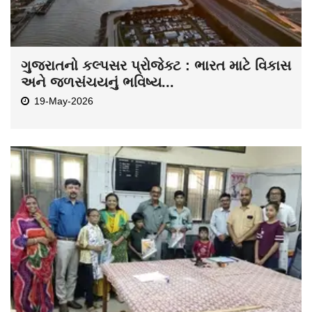
ગુજરાતનો કલ્પસર પ્રોજેક્ટ : ભારત માટે વિકાસ
અને જળસંચયનું ભવિષ્ય...
19-May-2026