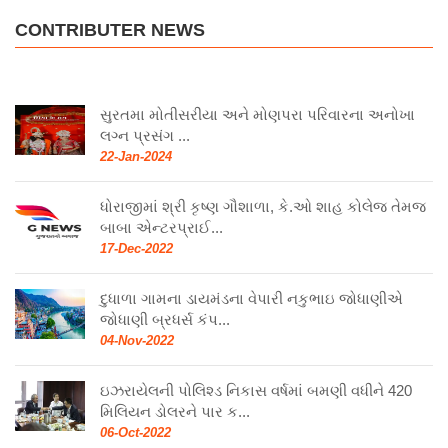
CONTRIBUTER NEWS
સુરતમા મોતીસરીયા અને મોણપરા પરિવારના અનોખા
લગ્ન પ્રસંગ ...
22-Jan-2024
ધોરાજીમાં શ્રી કૃષ્ણ ગૌશાળા, કે.ઓ શાહ કોલેજ તેમજ
બાબા એન્ટરપ્રાઈ...
17-Dec-2022
દુધાળા ગામના ડાયમંડના વેપારી નકુભાઇ જોધાણીએ
જોધાણી બ્રધર્સ કંપ...
04-Nov-2022
ઇઝરાયેલની પોલિશ્ડ નિકાસ વર્ષમાં બમણી વધીને 420
મિલિયન ડોલરને પાર ક...
06-Oct-2022