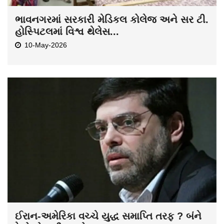
ભાવનગરમાં સરકારી મેડિકલ કોલેજ અને સર ટી.
હોસ્પિટલમાં વિશ્વ થેલેસ...
10-May-2026
ઈરાન-અમેરિકા વચ્ચે યુદ્ધ સમાપ્તિ તરફ ? બંને