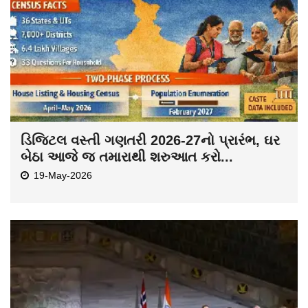
ડિજિટલ વસ્તી ગણતરી 2026-27નો પ્રારંભ, ઘર
બેઠા આજે જ તમારાથી શરુઆત કરો...
19-May-2026