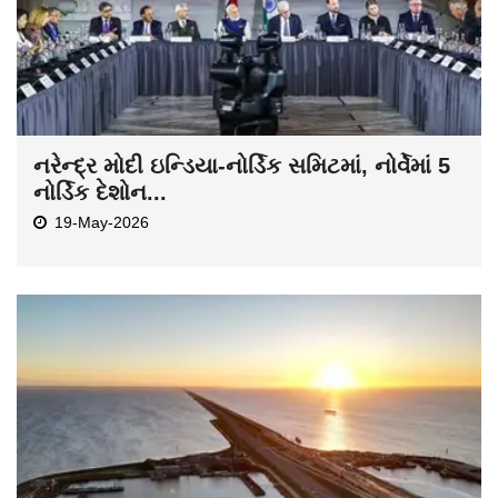
નરેન્દ્ર મોદી ઇન્ડિયા-નોર્ડિક સમિટમાં, નોર્વેમાં 5
નોર્ડિક દેશોન...
19-May-2026