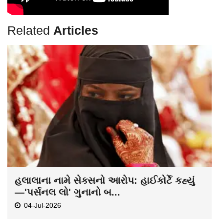
Related
Articles
હલાલાના નામે સેક્સનો આરોપ: હાઈકોર્ટે કહ્યું
—'પર્સનલ લો' ગુનાનો બ...
04-Jul-2026