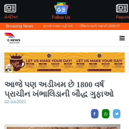
Follow Us
મેગેઝિન
Report
Breaking News :
ું—'પર્સનલ લો' ગુનાનો બચાવ નહીં બને
ડિજિટલ વસ્તી ગણતરી 2026-27નો પ્રારંભ, ઘર બેઠા આજ
આજે પણ અડીખમ છે 1800 વર્ષ
પ્રાચીન ખંભાલિડાની બૌદ્ધ ગુફાઓ
22-Jul-2021