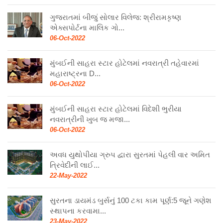
ગુજરાતમાં બીજું સોલાર વિલેજ: શ્રીરામકૃષ્ણ
એક્સપોર્ટના માલિક ગો...
06-Oct-2022
મુંબઈની સાહરા સ્ટાર હોટેલમાં નવરાત્રી તહેવારમાં
મહારાષ્ટ્રના D...
06-Oct-2022
મુંબઈની સાહરા સ્ટાર હોટેલમાં વિદેશી ભુરીયા
નવરાત્રીની ખુબ જ મજા...
06-Oct-2022
અવધ યુથોપીયા ગ્રુપ દ્વારા સુરતમાં પેહલી વાર અમિત
ત્રિવેદીની લાઈ...
22-May-2022
સુરતના ડાયમંડ બુર્સનું 100 ટકા કામ પૂર્ણ:5 જૂને ગણેશ
સ્થાપના કરવામા...
23-May-2022