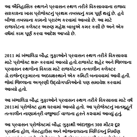
આ ઐતિહાસિક સ્થળને પ્રવાસન સ્થળ તરીકે વિકસાવવાના રાજ્ય
સ૨કા૨ના ખાસ પ્રોજેક્ટનું પ્રથમ તબક્કાનું કામ પૂર્ણ થયું છે. હવે
બીજા તબક્કાના કામનો પ્રારંભ કરવામાં આવ્યો છે. આ માટે
રાજકોટના કલેક્ટર અરુણ મહેશ બાબુએ કમર કસી છે અને એક
વર્ષમાં કામ પૂર્ણ કરવા આદેશ આપ્યો છે.
2011 માં ખંભાલિડા બૌદ્ધ ગુફાઓને પ્રવાસન સ્થળ તરીકે વિકસાવવા
માટે પ્રોજેક્ટ શરૂ કરવામાં આવ્યો હતો.રાજકોટ શહેર અને જિલ્લાના
પ્રવાસન સ્થળોના વિકાસ માટે રાજકોટના તત્કાલીન કલેક્ટર
ડો.રાજેન્દ્રકુમારના અધ્યક્ષસ્થાને એક કમિટી બનાવવામાં આવી હતી.
જેમાં જિલ્લાના અગ્રણી ઉદ્યોગપતિઓનો પણ સમાવેશ કરવામાં
આવ્યો હતો.
આ ખંભાલિડા બૌદ્ધ ગુફાઓને પ્રવાસન સ્થળ તરીકે વિકસાવવા માટે વર્ષ
2011માં પ્રોજેક્ટ હાથ ધરવામાં આવ્યો હતો. આ પ્રોજેક્ટનું ખાતમૂહૂર્ત
તત્કાલીન નાણામંત્રી વજુભાઈ વાળાના હસ્તે ક૨વામાં આવ્યું હતું.
આ પ્રવાસન પ્રોજેક્ટમાં બૌદ્ધ ગુફાથી અંદાજીત 300 મીટ૨ દૂ૨
પ્રાર્થના હોલ, ગેસ્ટહાઉસ અને ભોજનાલયના બિલ્ડિંગનું નિર્માણ