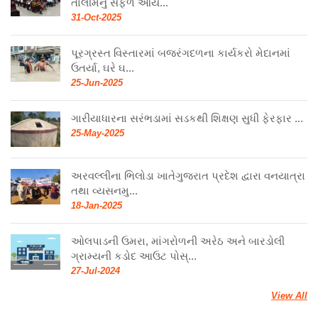
તાલીમનું સફળ આય...
31-Oct-2025
પૂરગ્રસ્ત વિસ્તારમાં બજરંગદળના કાર્યકરો મેદાનમાં
ઉતર્યા, ઘરે ઘ...
25-Jun-2025
ગારીયાધારના સરંભડામાં સડકથી શિક્ષણ સુધી ફેરફાર ...
25-May-2025
અરવલ્લીના ભિલોડા ખાતેગુજરાત પ્રદેશ દ્વારા વનયાત્રા
તથા વ્યસનમુ...
18-Jan-2025
ઓલપાડની ઉમરા, માંગરોળની અરેઠ અને બારડોલી
ગ્રામ્યની કડોદ આઉટ પોસ્...
27-Jul-2024
View All