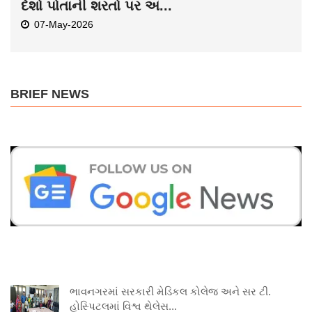
દેશો પોતાની શરતો પર અ...
07-May-2026
BRIEF NEWS
ભાવનગરમાં સરકારી મેડિકલ કોલેજ અને સર ટી.
હોસ્પિટલમાં વિશ્વ થેલેસ...