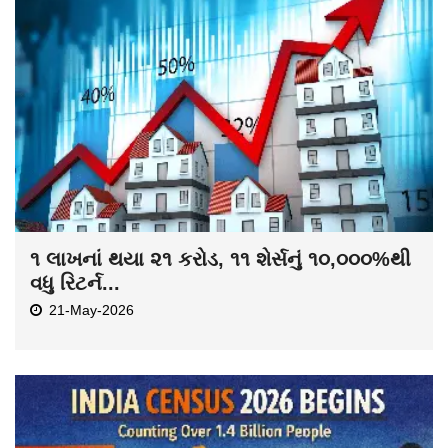
૧ લાખનાં થયા ૨૧ કરોડ, ૧૧ શેર્સનું ૧૦,૦૦૦%થી
વધુ રિટર્ન...
21-May-2026