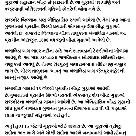
ગુફાઓ મહાયાન બૌદ્ધ સંપ્રદાયની છે.આ ગુફામાં પદ્મપાણિ અને
વજ્રપાણી બૌધિસત્ત્વની મૂર્તિઓ કોતરેલી જોવા મળે છે.
રાજકોટ જિલ્લામાં પણ ઐતિહાસિક સ્થળો આવેલા છે. તેમાં પણ આખા
ગુજરાતમાં પ્રાચીન શિલ્પો ધરાવતી એકમાત્ર શૈલ બૌદ્ધ ગુફાઓ
આવેલી છે. રાજકોટ જિલ્લાના ગોંડલ તાલુકાના ખંભાલિડા ગામમાં આ
પ્રાચીન અંદાજીત 1800 વર્ષ જૂની બૌદ્ધ ગુફાઓ આવેલી છે.
ખંભાલિડા ગામ ભાદર નદીના કાંઠે અને સાતવડાની ટેકરીઓના ખોળામાં
આવેલું છે. આ ગામ કાગવડના જગવિખ્યાત ખોડલધામ મંદિરથી તદ્દન
નજીકમાં આવેલું છે. તેમજ વિરપુરનું જલારામબાપા મંદિર પણ નજીક
થાય છે. ગોંડલ તાલુકામાં આવતું આ ખંભાલિડા ગામ જેતપુર શહેરથી
ખાસ્સું નજીક આવેલું છે.
ખંભાલીડા ગામમાં 15 જેટલી પ્રાચીન બૌદ્ધ ગુફાઓ આવેલી
છે.ગુજરાતમાં પ્રાચીન શિલ્પો ધરાવતી એકમાત્ર શૈલ બૌદ્ધ ગુફાઓ
રાજકોટના ખંભાલીડા ગામમાં આવેલી છે. આ ઐતિહાસિક બૌદ્ધ ગુફાની
શોધ મુંબઈ રાજ્યના ગુજરાત પુરાતત્ત્વ વિભાગના વડા પી.પી. પંડ્યાએ
1958 ના જુલાઈ મહિનામાં કરી હતી.
અહીં હાલ 15 જેટલી ગુફાઓ જોઈ શકાય છે. આ ગુફાઓ ત્રીજી
સદીના અંત ભાગે અને ચોથી સદીના આરંભે બનાવવામાં આવી હોવાનું