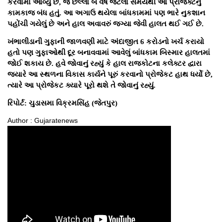
કરવામાં આવ્યું છે, જે છેલ્લા બે વર્ષ જેટલા સમયથી આ પ્રોજેક્ટનું
કામકાજ બંધ હતું. આ અગાઉ થયેલા બાંધકામમાં પણ ભારે નુકશાન
પહોંચી ગયેલું છે અને હાલ અવાવરું જગ્યા જેવી હાલત થઈ ગઈ છે.
ખંભાલીડાની ગુફાની જાળવણી માટે અંદાજીત 6 કરોડનો ખર્ચ કરાયો
હતો પણ ગુફાઓથી દૂર બનાવવામાં આવેલું બાંધકામ બિસ્માર હાલતમાં
જોઈ શકાય છે. હવે જોવાનું રહ્યું કે હાલ રાજકોટના કલેક્ટર દ્વારા
જ્યારે આ સ્થળના વિકાસ કાર્યને પૂરું કરવાનો પ્રોજેકટ હાથ ધર્યો છે,
ત્યારે આ પ્રોજેકટ ક્યારે પૂરો થશે તે જોવાનું રહ્યું.
રિપોર્ટ: ચુડાસમા વિક્રમસિંહ (જેતપુર)
Author : Gujaratenews