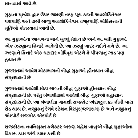
માનવામાં આવે છે.
ગુફાના પ્રવેશ દ્વાર ઉપર જમણી તરફ પૂરા કદની અવલોકિતેશ્વર
પદ્મપાણિ અને ડાબી બાજુ અવલોકિતેશ્વર વજ્રપાણિ બોધિસત્ત્વની
મૂર્તિઓ કોતરવામાં આવી છે.
આ ગુફાઓના આગળના ભાગે ખુલ્લું મેદાન છે અને આ બધી ગુફાઓ
એક ઝરણાના કિનારે આવેલી છે. આ ઝરણું ભાદર નદીને મળે છે. આ
ઝરણાને કિનારે એક ઘટાદાર બોધિવૃક્ષ એટલે કે પીપળાનું ઝાડ પણ
હયાત છે.
ગુજરાતમાં આવેલ મોટાભાગની બૌદ્ધ ગુફાઓ હીનયાન બૌદ્ધ
સંપ્રદાયની છે
ગુજરાતમાં આવેલી મોટા ભાગની બૌદ્ધ ગુફાઓ હીનયાન બૌદ્ધ
સંપ્રદાયની છે. પરંતુ ખંભાલીડામાં આવેલી બૌદ્ધ ગુફાઓ મહાયાન
સંપ્રદાયની છે. આ ખંભાલીડા ગામથી રાજકોટ અંદાજીત 65 કીમી બાય
રોડ થાય છે. નજીકનું રેલવે સ્ટેશન વિરપુર(જલારામ) છે અને નજીકનું
એરપોર્ટ રાજકોટ એરપોર્ટ છે.
રાજકોટના નવનિયુક્ત કલેક્ટર અરુણ મહેશ બાબુએ બૌદ્ધ ગુફાઓના
વિકાસ કામ અંગે કમર કસી છે