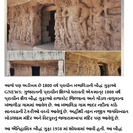
આજે પણ અડીખમ છે 1800 વર્ષ પ્રાચીન ખંભાલિડાની બૌદ્ધ ગુફાઓ
GNEWS: ગુજરાતની પ્રાચીન શિલ્પો ધરાવતી એકમાત્ર 1800 વર્ષ
પ્રાચીન શૈલ બૌદ્ધ ગુફાઓ રાજકોટ જિલ્લાના અને ગોંડલ તાલુકાના
ખંભાલીડા ગામમાં આવેલ છે. આ ખંભાલિડા ગામ ભાદર નદીના કાંઠે
સાતવડાની ટેકરીઓ વચ્ચે આવેલું છે. અહીંથી તદ્દન નજીક જગવિખ્યાત
ખોડલધામ મંદિર અને વિરપુરનું જલારામબાપા મંદિર પણ આવેલું છે.
આ ઐતિહાસિક બૌદ્ધ ગુફા 1958 માં શોધવામાં આવી હતી. આ બૌદ્ધ