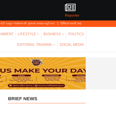
Reporter
્સનલ લો' ગુનાનો બચાવ નહીં બને
ડિજિટલ વસ્તી ગણતરી 2026-27નો પ્રારંભ, ઘર બેઠા આજે જ તમ
AINMENT
LIFESTYLE
BUSINESS
POLITICS
EDITORIAL TRAINING
SOCIAL MEDIA
BRIEF NEWS