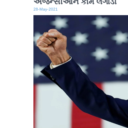
એજન્સીઓને કામે લગાડી
28-May-2021