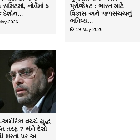
ક સમિટમાં, નોર્વેમાં 5
પ્રોજેક્ટ : ભારત માટે
ક દેશોન...
વિકાસ અને જળસંચયનું
ભવિષ્ય...
May-2026
19-May-2026
અમેરિકા વચ્ચે યુદ્ધ
તિ તરફ ? બંને દેશો
ની શરતો પર અ...