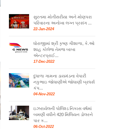
સુરતમા મોતીસરીયા અને મોણપરા
પરિવારના અનોખા લગ્ન પ્રસંગ ...
22-Jan-2024
ધોરાજીમાં શ્રી કૃષ્ણ ગૌશાળા, કે.ઓ
શાહ કોલેજ તેમજ બાબા
એન્ટરપ્રાઈ...
17-Dec-2022
દુધાળા ગામના ડાયમંડના વેપારી
નકુભાઇ જોધાણીએ જોધાણી બ્રધર્સ
કંપ...
04-Nov-2022
ઇઝરાયેલની પોલિશ્ડ નિકાસ વર્ષમાં
બમણી વધીને 420 મિલિયન ડોલરને
પાર ક...
06-Oct-2022