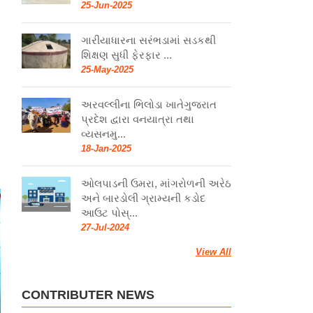
25-Jun-2025
ગારીયાધારના સરંભડામાં સડકથી
શિક્ષણ સુધી ફેરફાર ...
25-May-2025
અરવલ્લીના ભિલોડા ખાતેગુજરાત
પ્રદેશ દ્વારા વનયાત્રા તથા
વ્યસનમુ...
18-Jan-2025
ઓલપાડની ઉમરા, માંગરોળની અરેઠ
અને બારડોલી ગ્રામ્યની કડોદ
આઉટ પોસ્...
27-Jul-2024
View All
CONTRIBUTER NEWS