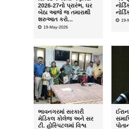
2026-27નો પ્રારંભ, ઘર
નોર્ડિ
બેઠા આજે જ તમારાથી
નોર્ડિ
શરુઆત કરો...
19-
19-May-2026
ભાવનગરમાં સરકારી
ઈરાન-
મેડિકલ કોલેજ અને સર
સમાપ્
ટી. હોસ્પિટલમાં વિશ્વ
પોતા