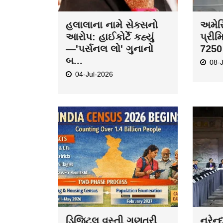
હલાલાના નામે સેક્સનો
અમેરિ
આરોપ: હાઈકોર્ટે કહ્યું
પ્રીમ
—'પર્સનલ લો' ગુનાનો
7250 
બ...
08-
04-Jul-2026
ડિજિટલ વસ્તી ગણતરી
નરેન્