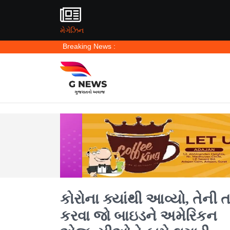
મેગેઝિન
Breaking News :
કોરોના ક્યાંથી આવ્યો, તેની 
કરવા જો બાઇડને અમેરિકન