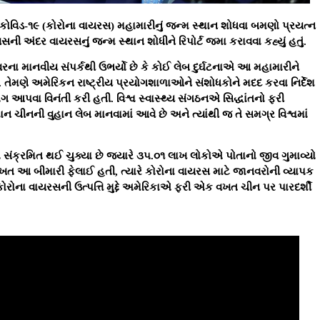
કોવિડ-૧૯ (કોરોના વાયરસ) મહામારીનું જન્મ સ્થાન શોધવા બમણો પ્રયત્ન
ી અંદર વાયરસનું જન્મ સ્થાન શોધીને રિપોર્ટ જમા કરાવવા કહ્યું હતું.
વરના માનવીય સંપર્કથી ઉભર્યો છે કે કોઈ લેબ દુર્ઘટનાએ આ મહામારીને
ે. તેમણે અમેરિકન રાષ્ટ્રીય પ્રયોગશાળાઓને સંશોધકોને મદદ કરવા નિર્દેશ
આપવા વિનંતી કરી હતી. વિશ્વ સ્વાસ્થ્ય સંગઠનએ સિદ્ધાંતનો ફરી
થાન ચીનની વુહાન લેબ માનવામાં આવે છે અને ત્યાંથી જ તે સમગ્ર વિશ્વમાં
ો સંક્રમિત થઈ ચુક્યા છે જ્યારે ૩૫.૦૧ લાખ લોકોએ પોતાનો જીવ ગુમાવ્યો
વખત આ બીમારી ફેલાઈ હતી, ત્યારે કોરોના વાયરસ માટે જાનવરોની વ્યાપક
ોના વાયરસની ઉત્પત્તિ મુદ્દે અમેરિકાએ ફરી એક વખત ચીન પર પારદર્શી