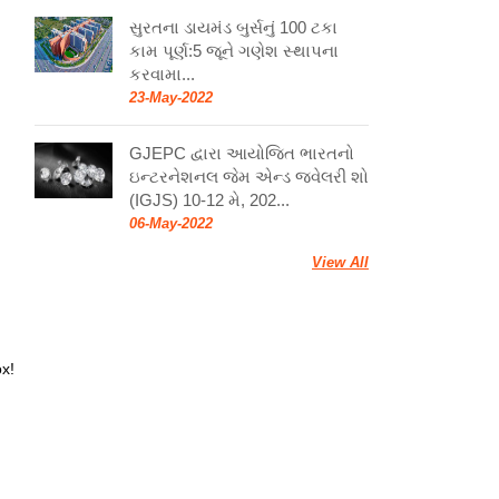
સુરતના ડાયમંડ બુર્સનું 100 ટકા
કામ પૂર્ણ:5 જૂને ગણેશ સ્થાપના
કરવામા...
23-May-2022
GJEPC દ્વારા આયોજિત ભારતનો
ઇન્ટરનેશનલ જેમ એન્ડ જ્વેલરી શો
(IGJS) 10-12 મે, 202...
06-May-2022
View All
ox!