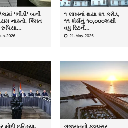
કામાં ‘ભીંડી’ બની
૧ લાખનાં થયા ૨૧ કરોડ,
િયમ નાસ્તો, કિંમત
૧૧ શેર્સનું ૧૦,૦૦૦%થી
રુપિયા...
વધુ રિટર્ન...
Jun-2026
21-May-2026
દ્ર મોદી ઇન્ડિયા-
ગુજરાતનો કલ્પસર