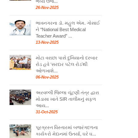
ભવ્ય ઉજ...
26-Nov-2025
ભાવનગરના ડૉ. મહુલ એમ. ગોસાઈ
ને “National Best Medical
Teacher Award” ...
13-Nov-2025
મોટા વરાછા પાસે દુખિયાનો દરબાર
રોડ હવે ‘સરદાર પટેલ રોડ’થી
ઓળખાશે...
06-Nov-2025
અરવલ્લી જિલ્લા ચૂંટણી તંત્ર દ્વારા
મોડાસા ખાતે SIR તાલીમનું સફળ
આય...
31-Oct-2025
પૂરગ્રસ્ત વિસ્તારમાં બજરંગદળના
કાર્યકરો મેદાનમાં ઉતર્યા, ઘરે ઘ...