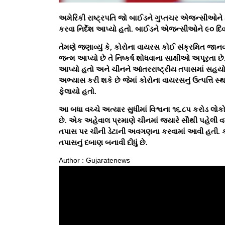
અમેરિકી રાષ્ટ્રપતિ જો બાઈડને ગુપ્તચર એજન્સીઓને 
કરવા નિર્દેશ આપ્યો હતો. બાઈડને એજન્સીઓને ૯૦ દિવસન
તેમણે જણાવ્યું કે, કોરોના વાયરસ કોઈ સંક્રમિત જાન
જન્મ આપ્યો છે તે નિષ્કર્ષ શોધવાના સાક્ષીઓ અપૂરતા છ
આપ્યો હતો અને ચીનને આંતરરાષ્ટ્રીય તપાસમાં સહયોગ 
અભ્યાસ કરી શકે છે જેમાં કોરોના વાયરસનું ઉત્પત્તિ સ્
ફેલાયો હતો.
આ બધા વચ્ચે અત્યાર સુધીમાં વિશ્વના ૧૬.૮૫ કરોડ લોક
છે. એક અહેવાલ પ્રમાણે ચીનમાં જ્યારે સૌથી પહેલી 
તપાસ પર ચીની ડેટાની અવગણના કરવામાં આવી હતી. કોર
તપાસનું દબાણ બનાવી દીધું છે.
Author : Gujaratenews