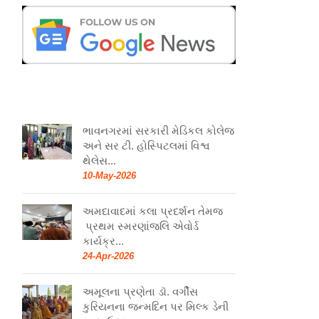
ભાવનગરમાં સરકારી મેડિકલ કોલેજ
અને સર ટી. હોસ્પિટલમાં વિશ્વ
થેલેસ...
10-May-2026
અમદાવાદમાં કલા પ્રદર્શન તેમજ
પ્રથમ સ્મરણાંજલિ એવોર્ડ
કાર્યક્ર...
24-Apr-2026
અમૂલના પ્રણેતા ડૉ. વર્ગીસ
કુરિયનના જન્મદિન પર મિલ્ક ડેની