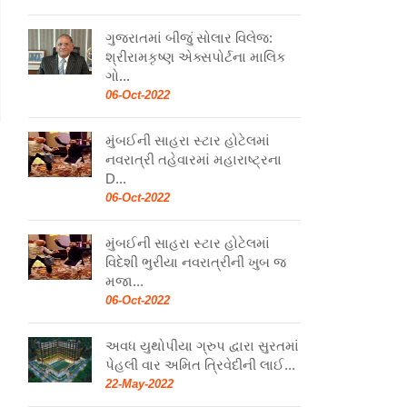
ગુજરાતમાં બીજું સોલાર વિલેજ:
શ્રીરામકૃષ્ણ એક્સપોર્ટના માલિક
ગો...
06-Oct-2022
મુંબઈની સાહરા સ્ટાર હોટેલમાં
નવરાત્રી તહેવારમાં મહારાષ્ટ્રના
D...
06-Oct-2022
મુંબઈની સાહરા સ્ટાર હોટેલમાં
વિદેશી ભુરીયા નવરાત્રીની ખુબ જ
મજા...
06-Oct-2022
અવધ યુથોપીયા ગ્રુપ દ્વારા સુરતમાં
પેહલી વાર અમિત ત્રિવેદીની લાઈ...
22-May-2022