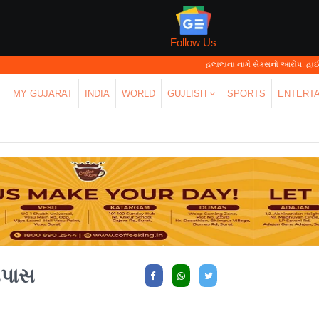
Follow Us
હલાલાના નામે સેક્સનો આરોપ: હાઈકોર્ટે કહ્યું—'પર
MY GUJARAT
INDIA
WORLD
GUJLISH
SPORTS
ENTERT
તપાસ