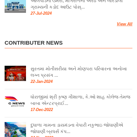
ઓલપાડની ઉમરા, માંગરોળની અરેઠ અને બારડોલી
ગ્રામ્યની કડોદ આઉટ પોસ્...
27-Jul-2024
View All
CONTRIBUTER NEWS
સુરતમા મોતીસરીયા અને મોણપરા પરિવારના અનોખા
લગ્ન પ્રસંગ ...
22-Jan-2024
ધોરાજીમાં શ્રી કૃષ્ણ ગૌશાળા, કે.ઓ શાહ કોલેજ તેમજ
બાબા એન્ટરપ્રાઈ...
17-Dec-2022
દુધાળા ગામના ડાયમંડના વેપારી નકુભાઇ જોધાણીએ
જોધાણી બ્રધર્સ કંપ...