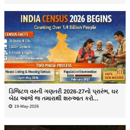
ડિજિટલ વસ્તી ગણતરી 2026-27નો પ્રારંભ, ઘર
બેઠા આજે જ તમારાથી શરુઆત કરો...
19-May-2026