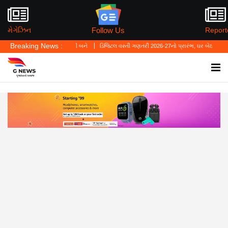
Follow Us
મેગેઝિન
Report
Breaking News :
ગુનાનો બચાવ નહીં બને
ડિજિટલ વસ્તી ગણતરી 2026-27નો પ્રારંભ, ઘર બેઠા આજે જ તમારાથી શ