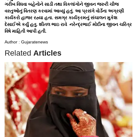
ગરીબ વિધવા બહેનોને સાડી તથા વિકલાંગોને જીવન જરુરી ચીજ
વસ્તુઓનું વિતરણ કરવામાં આવ્યું હતું. આ પ્રસંગે વોડઁના અગ્રણી
કાર્યકરો હાજર રહ્યા હતા. સમગ્ર કાર્યક્રમનું સંચાલન મુકેશ
દેસાઈએ કર્યુ હતુ. શીતલ ભાઇ રાવે નરેન્દ્રભાઈ મોદીના જીવન ચરિત્ર
વિષે માહિતી આપી હતી.
Author : Gujaratenews
Related
Articles