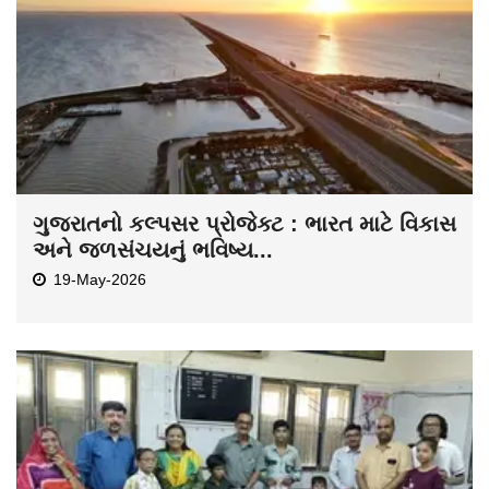
ગુજરાતનો કલ્પસર પ્રોજેક્ટ : ભારત માટે વિકાસ
અને જળસંચયનું ભવિષ્ય...
19-May-2026