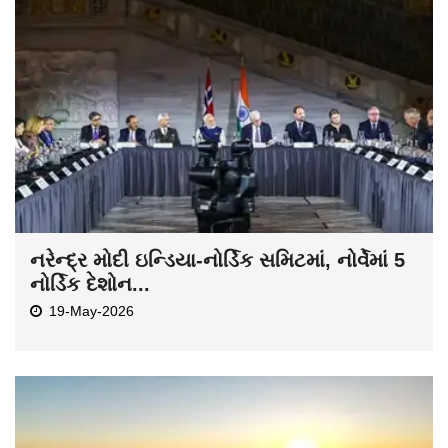
નરેન્દ્ર મોદી ઇન્ડિયા-નોર્ડિક સમિટમાં, નોર્વેમાં 5
નોર્ડિક દેશોન...
19-May-2026