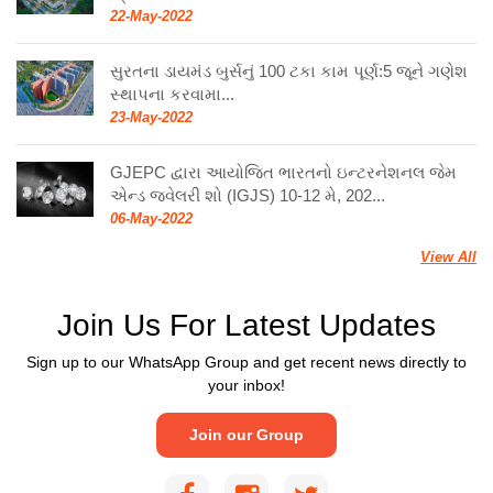
22-May-2022
સુરતના ડાયમંડ બુર્સનું 100 ટકા કામ પૂર્ણ:5 જૂને ગણેશ
સ્થાપના કરવામા...
23-May-2022
GJEPC દ્વારા આયોજિત ભારતનો ઇન્ટરનેશનલ જેમ
એન્ડ જ્વેલરી શો (IGJS) 10-12 મે, 202...
06-May-2022
View All
Join Us For Latest Updates
Sign up to our WhatsApp Group and get recent news directly to
your inbox!
Join our Group