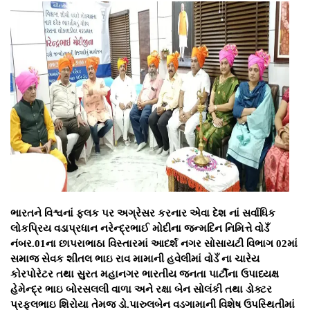
ભારતને વિશ્વનાં ફલક પર અગ્રેસર કરનાર એવા દેશ નાં સર્વાધિક
લોકપ્રિય વડાપ્રધાન નરેન્દ્રભાઈ મોદીના જન્મદિન નિમિત્તે વોડઁ
નંબર.01ના છાપરાભાઠા વિસ્તારમાં આદર્શ નગર સોસાયટી વિભાગ 02માં
સમાજ સેવક શીતલ ભાઇ રાવ મામાની હવેલીમાં વોડઁ ના ચારેય
કોરપોરેટર તથા સુરત મહાનગર ભારતીય જનતા પાર્ટીના ઉપાધ્યક્ષ
હેમેન્દ્ર ભાઇ બોરસલલી વાળા અને રક્ષા બેન સોલંકી તથા ડોક્ટર
પ્રફુલભાઇ શિરોયા તેમજ ડો.પારુલબેન વડગામાની વિશેષ ઉપસ્થિતીમાં