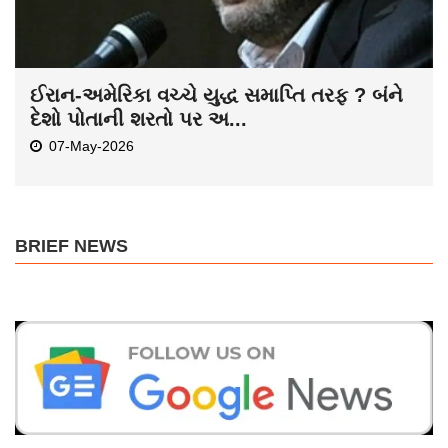
ઈરાન-અમેરિકા વચ્ચે યુદ્ધ સમાપ્તિ તરફ ? બંને
દેશો પોતાની શરતો પર અ...
07-May-2026
BRIEF NEWS