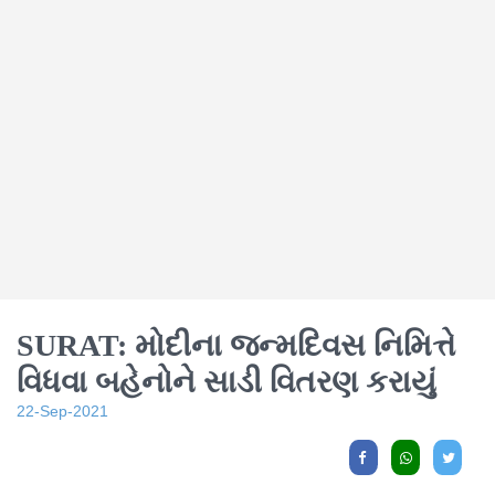
SURAT: મોદીના જન્મદિવસ નિમિત્તે
વિધવા બહેનોને સાડી વિતરણ કરાયું
22-Sep-2021