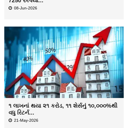
7250 રુપિયા...
08-Jun-2026
૧ લાખનાં થયા ૨૧ કરોડ, ૧૧ શેર્સનું ૧૦,૦૦૦%થી
વધુ રિટર્ન...
21-May-2026