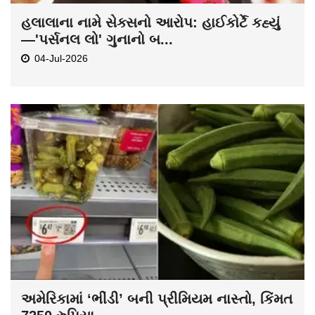
હલાલાના નામે સેક્સનો આરોપ: હાઈકોર્ટે કહ્યું
—'પર્સનલ લો' ગુનાનો બ...
04-Jul-2026
અમેરિકામાં ‘ભીંડી’ બની પ્રીમિયમ નાસ્તો, કિંમત