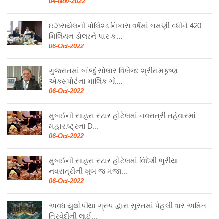
04-Nov-2022
ઇઝરાયેલની પોલિશ્ડ નિકાસ વર્ષમાં બમણી વધીને 420
મિલિયન ડોલરને પાર ક...
06-Oct-2022
ગુજરાતમાં બીજું સોલાર વિલેજ: શ્રીરામકૃષ્ણ
એક્સપોર્ટના માલિક ગો...
06-Oct-2022
મુંબઈની સાહરા સ્ટાર હોટેલમાં નવરાત્રી તહેવારમાં
મહારાષ્ટ્રના D...
06-Oct-2022
મુંબઈની સાહરા સ્ટાર હોટેલમાં વિદેશી ભુરીયા
નવરાત્રીની ખુબ જ મજા...
06-Oct-2022
અવધ યુથોપીયા ગ્રુપ દ્વારા સુરતમાં પેહલી વાર અમિત
ત્રિવેદીની લાઈ...