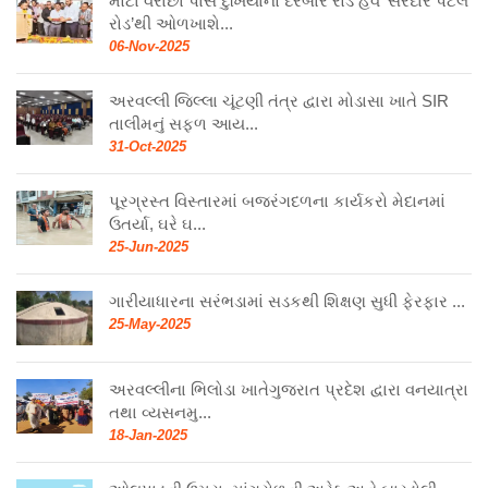
મોટા વરાછા પાસે દુખિયાનો દરબાર રોડ હવે ‘સરદાર પટેલ
રોડ’થી ઓળખાશે...
06-Nov-2025
અરવલ્લી જિલ્લા ચૂંટણી તંત્ર દ્વારા મોડાસા ખાતે SIR
તાલીમનું સફળ આય...
31-Oct-2025
પૂરગ્રસ્ત વિસ્તારમાં બજરંગદળના કાર્યકરો મેદાનમાં
ઉતર્યા, ઘરે ઘ...
25-Jun-2025
ગારીયાધારના સરંભડામાં સડકથી શિક્ષણ સુધી ફેરફાર ...
25-May-2025
અરવલ્લીના ભિલોડા ખાતેગુજરાત પ્રદેશ દ્વારા વનયાત્રા
તથા વ્યસનમુ...
18-Jan-2025