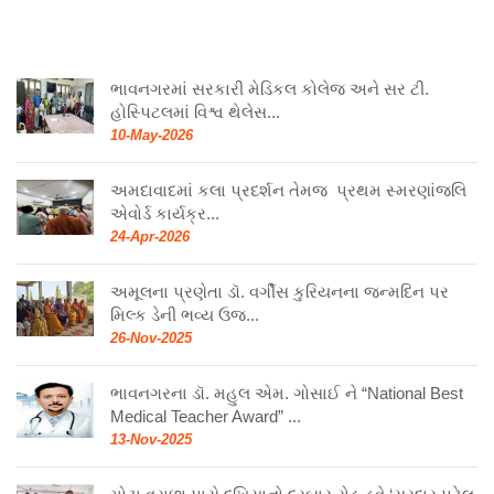
ભાવનગરમાં સરકારી મેડિકલ કોલેજ અને સર ટી.
હોસ્પિટલમાં વિશ્વ થેલેસ...
10-May-2026
અમદાવાદમાં કલા પ્રદર્શન તેમજ પ્રથમ સ્મરણાંજલિ
એવોર્ડ કાર્યક્ર...
24-Apr-2026
અમૂલના પ્રણેતા ડૉ. વર્ગીસ કુરિયનના જન્મદિન પર
મિલ્ક ડેની ભવ્ય ઉજ...
26-Nov-2025
ભાવનગરના ડૉ. મહુલ એમ. ગોસાઈ ને “National Best
Medical Teacher Award” ...
13-Nov-2025