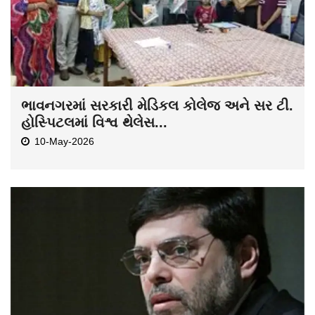
ભાવનગરમાં સરકારી મેડિકલ કોલેજ અને સર ટી.
હોસ્પિટલમાં વિશ્વ થેલેસ...
10-May-2026