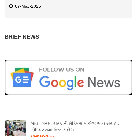
07-May-2026
BRIEF NEWS
ભાવનગરમાં સરકારી મેડિકલ કોલેજ અને સર ટી.
હોસ્પિટલમાં વિશ્વ થેલેસ...
10-May-2026