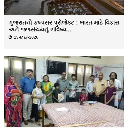
ગુજરાતનો કલ્પસર પ્રોજેક્ટ : ભારત માટે વિકાસ
અને જળસંચયનું ભવિષ્ય...
19-May-2026