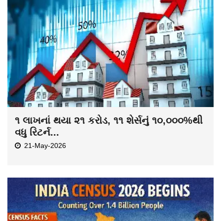
૧ લાખનાં થયા ૨૧ કરોડ, ૧૧ શેર્સનું ૧૦,૦૦૦%થી
વધુ રિટર્ન...
21-May-2026