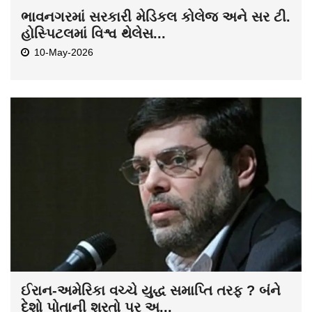
ભાવનગરમાં સરકારી મેડિકલ કોલેજ અને સર ટી.
હોસ્પિટલમાં વિશ્વ થેલેસ...
10-May-2026
ઈરાન-અમેરિકા વચ્ચે યુદ્ધ સમાપ્તિ તરફ ? બંને
દેશો પોતાની શરતો પર અ...