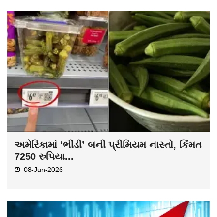
અમેરિકામાં ‘ભીંડી’ બની પ્રીમિયમ નાસ્તો, કિંમત
7250 રુપિયા...
08-Jun-2026