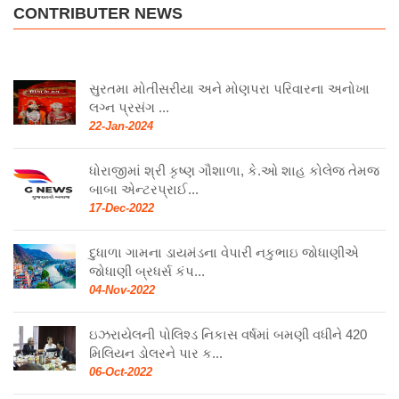
CONTRIBUTER NEWS
સુરતમા મોતીસરીયા અને મોણપરા પરિવારના અનોખા
લગ્ન પ્રસંગ ...
22-Jan-2024
ધોરાજીમાં શ્રી કૃષ્ણ ગૌશાળા, કે.ઓ શાહ કોલેજ તેમજ
બાબા એન્ટરપ્રાઈ...
17-Dec-2022
દુધાળા ગામના ડાયમંડના વેપારી નકુભાઇ જોધાણીએ
જોધાણી બ્રધર્સ કંપ...
04-Nov-2022
ઇઝરાયેલની પોલિશ્ડ નિકાસ વર્ષમાં બમણી વધીને 420
મિલિયન ડોલરને પાર ક...
06-Oct-2022