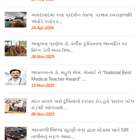
અમદાવાદમાં કલા પ્રદર્શન તેમજ પ્રથમ સ્મરણાંજલિ
એવોર્ડ કાર્યક્ર...
24-Apr-2026
અમૂલના પ્રણેતા ડૉ. વર્ગીસ કુરિયનના જન્મદિન પર
મિલ્ક ડેની ભવ્ય ઉજ...
26-Nov-2025
ભાવનગરના ડૉ. મહુલ એમ. ગોસાઈ ને “National Best
Medical Teacher Award” ...
13-Nov-2025
મોટા વરાછા પાસે દુખિયાનો દરબાર રોડ હવે ‘સરદાર પટેલ
રોડ’થી ઓળખાશે...
06-Nov-2025
અરવલ્લી જિલ્લા ચૂંટણી તંત્ર દ્વારા મોડાસા ખાતે SIR
તાલીમનું સફળ આય...