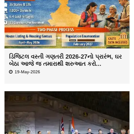
ડિજિટલ વસ્તી ગણતરી 2026-27નો પ્રારંભ, ઘર
બેઠા આજે જ તમારાથી શરુઆત કરો...
19-May-2026