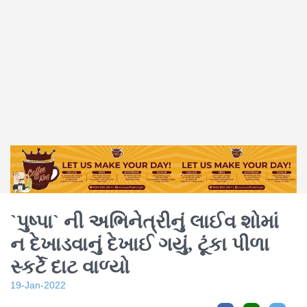
`પુષ્પા` ની અભિનેત્રીનું લાઈવ શોમાં
ન દેખાડવાનું દેખાઈ ગયું, ટૂંકા પીળા
સ્કર્ટે દાટ વાળ્યો
19-Jan-2022