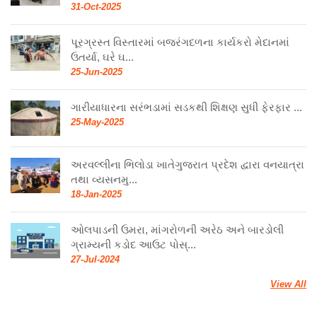
31-Oct-2025
પૂરગ્રસ્ત વિસ્તારમાં બજરંગદળના કાર્યકરો મેદાનમાં
ઉતર્યા, ઘરે ઘ...
25-Jun-2025
ગારીયાધારના સરંભડામાં સડકથી શિક્ષણ સુધી ફેરફાર ...
25-May-2025
અરવલ્લીના ભિલોડા ખાતેગુજરાત પ્રદેશ દ્વારા વનયાત્રા
તથા વ્યસનમુ...
18-Jan-2025
ઓલપાડની ઉમરા, માંગરોળની અરેઠ અને બારડોલી
ગ્રામ્યની કડોદ આઉટ પોસ્...
27-Jul-2024
View All