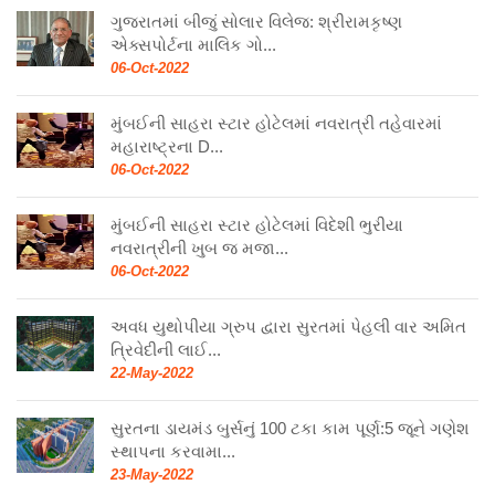
ગુજરાતમાં બીજું સોલાર વિલેજ: શ્રીરામકૃષ્ણ
એક્સપોર્ટના માલિક ગો...
06-Oct-2022
મુંબઈની સાહરા સ્ટાર હોટેલમાં નવરાત્રી તહેવારમાં
મહારાષ્ટ્રના D...
06-Oct-2022
મુંબઈની સાહરા સ્ટાર હોટેલમાં વિદેશી ભુરીયા
નવરાત્રીની ખુબ જ મજા...
06-Oct-2022
અવધ યુથોપીયા ગ્રુપ દ્વારા સુરતમાં પેહલી વાર અમિત
ત્રિવેદીની લાઈ...
22-May-2022
સુરતના ડાયમંડ બુર્સનું 100 ટકા કામ પૂર્ણ:5 જૂને ગણેશ
સ્થાપના કરવામા...
23-May-2022