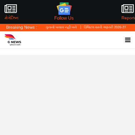
Follow Us
મેગેઝિન
Report
Breaking News :
યું—'પર્સનલ લો' ગુનાનો બચાવ નહીં બને
ડિજિટલ વસ્તી ગણતરી 2026-27નો પ્રારંભ, ઘર બેઠા આ