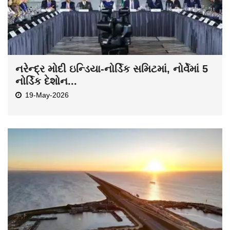
નરેન્દ્ર મોદી ઇન્ડિયા-નોર્ડિક સમિટમાં, નોર્વેમાં 5
નોર્ડિક દેશોન...
19-May-2026