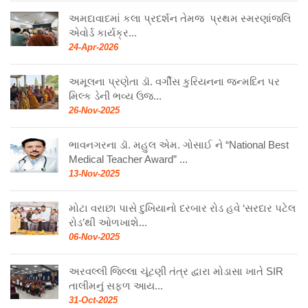
અમદાવાદમાં કલા પ્રદર્શન તેમજ પ્રથમ સ્મરણાંજલિ
એવોર્ડ કાર્યક્ર...
24-Apr-2026
અમૂલના પ્રણેતા ડૉ. વર્ગીસ કુરિયનના જન્મદિન પર
મિલ્ક ડેની ભવ્ય ઉજ...
26-Nov-2025
ભાવનગરના ડૉ. મહુલ એમ. ગોસાઈ ને “National Best
Medical Teacher Award” ...
13-Nov-2025
મોટા વરાછા પાસે દુખિયાનો દરબાર રોડ હવે ‘સરદાર પટેલ
રોડ’થી ઓળખાશે...
06-Nov-2025
અરવલ્લી જિલ્લા ચૂંટણી તંત્ર દ્વારા મોડાસા ખાતે SIR
તાલીમનું સફળ આય...
31-Oct-2025