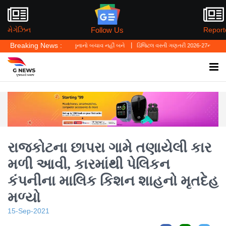
Follow Us
મેગેઝિન
Report
Breaking News :
યું—'પર્સનલ લો' ગુનાનો બચાવ નહીં બને
ડિજિટલ વસ્તી ગણતરી 2026-27નો પ્રારંભ, ઘર બેઠા આ
રાજકોટના છાપરા ગામે તણાયેલી કાર
મળી આવી, કારમાંથી પેલિકન
કંપનીના માલિક કિશન શાહનો મૃતદેહ
મળ્યો
15-Sep-2021