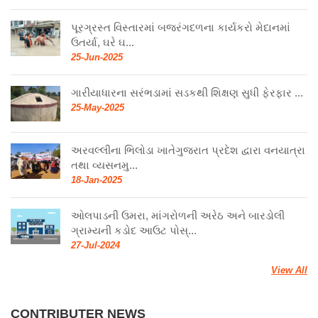
પૂરગ્રસ્ત વિસ્તારમાં બજરંગદળના કાર્યકરો મેદાનમાં
ઉતર્યા, ઘરે ઘ...
25-Jun-2025
ગારીયાધારના સરંભડામાં સડકથી શિક્ષણ સુધી ફેરફાર ...
25-May-2025
અરવલ્લીના ભિલોડા ખાતેગુજરાત પ્રદેશ દ્વારા વનયાત્રા
તથા વ્યસનમુ...
18-Jan-2025
ઓલપાડની ઉમરા, માંગરોળની અરેઠ અને બારડોલી
ગ્રામ્યની કડોદ આઉટ પોસ્...
27-Jul-2024
View All
CONTRIBUTER NEWS