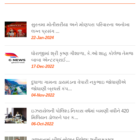
સુરતમા મોતીસરીયા અને મોણપરા પરિવારના અનોખા
લગ્ન પ્રસંગ ...
22-Jan-2024
ધોરાજીમાં શ્રી કૃષ્ણ ગૌશાળા, કે.ઓ શાહ કોલેજ તેમજ
બાબા એન્ટરપ્રાઈ...
17-Dec-2022
દુધાળા ગામના ડાયમંડના વેપારી નકુભાઇ જોધાણીએ
જોધાણી બ્રધર્સ કંપ...
04-Nov-2022
ઇઝરાયેલની પોલિશ્ડ નિકાસ વર્ષમાં બમણી વધીને 420
મિલિયન ડોલરને પાર ક...
06-Oct-2022