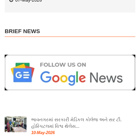
07-May-2026
BRIEF NEWS
ભાવનગરમાં સરકારી મેડિકલ કોલેજ અને સર ટી.
હોસ્પિટલમાં વિશ્વ થેલેસ...
10-May-2026