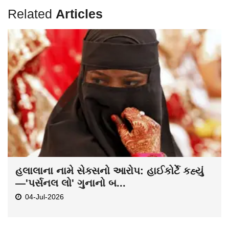
Related
Articles
હલાલાના નામે સેક્સનો આરોપ: હાઈકોર્ટે કહ્યું
—'પર્સનલ લો' ગુનાનો બ...
04-Jul-2026