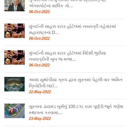
ગુજરાતમાં બીજું સોલાર વિલેજ: શ્રીરામકૃષ્ણ
એક્સપોર્ટના માલિક ગો...
06-Oct-2022
મુંબઈની સાહરા સ્ટાર હોટેલમાં નવરાત્રી તહેવારમાં
મહારાષ્ટ્રના D...
06-Oct-2022
મુંબઈની સાહરા સ્ટાર હોટેલમાં વિદેશી ભુરીયા
નવરાત્રીની ખુબ જ મજા...
06-Oct-2022
અવધ યુથોપીયા ગ્રુપ દ્વારા સુરતમાં પેહલી વાર અમિત
ત્રિવેદીની લાઈ...
22-May-2022
સુરતના ડાયમંડ બુર્સનું 100 ટકા કામ પૂર્ણ:5 જૂને ગણેશ
સ્થાપના કરવામા...
23-May-2022