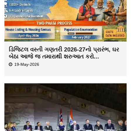
ડિજિટલ વસ્તી ગણતરી 2026-27નો પ્રારંભ, ઘર
બેઠા આજે જ તમારાથી શરુઆત કરો...
19-May-2026