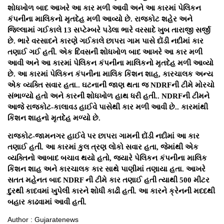
શોધખોળ બાદ આખરે આ કાર મળી આવી અને આ કારમાં પેલિકન
કંપનીના માલિકનો મૃતદેહ મળી આવ્યો છે. રાજકોટ શહેર અને
જિલ્લામાં ગઈકાલે 13 સપ્ટેમ્બરે પડેલા ભારે વરસાદે ખુબ તારાજી સર્જી
છે. ભારે વરસાદને કારણે ગઈકાલે છાપરા ગામ પાસે દોંડી નદીમાં કાર
તણાઈ ગઈ હતી. એક દિવસની શોધખોળ બાદ આખરે આ કાર મળી
આવી અને આ કારમાં પેલિકન કંપનીના માલિકનો મૃતદેહ મળી આવ્યો
છે. આ કારમાં પેલિકન કંપનીના માલિક કિશન શાહ, કારચાલક અન્ય
એક વ્યક્તિ સવાર હતા.. ઘટનાની જાણ થતા જ NDRFની ટીમે મોરચો
સંભાળ્યો હતો અને કારની શોધખોળ હાથ ધરી હતી.. NDRFની ટીમને
આજે રાજકોટ-કાલાવડ હાઈવે પાસેથી કાર મળી આવી છે.. કારમાંથી
કિશન શાહનો મૃતદેહ મળ્યો છે.
રાજકોટ-જામનગર હાઈવે પર છાપરા ગામની દોંડી નદીમાં આ કાર
તણાઈ હતી. આ કારમાં કુલ ત્રણ લોકો સવાર હતા, જેમાંથી એક
વ્યક્તિનો આબાદ બચાવ થયો હતો, જયારે પેલિકન કંપનીના માલિક
કિશન શાહ અને કારચાલક કાર સાથે પાણીમાં તણાયા હતા. આખરે
સતત મહેનત બાદ NDRF ની ટીમે કાર તણાઈ હતી ત્યાથી 500 મીટર
દુરથી કાદવમાં ખુપેલી કારને શોધી કાઢી હતી. આ કારને ક્રેનની મદદથી
બહાર કાઢવામાં આવી હતી.
Author : Gujaratenews