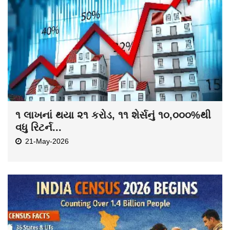
૧ લાખનાં થયા ૨૧ કરોડ, ૧૧ શેર્સનું ૧૦,૦૦૦%થી
વધુ રિટર્ન...
21-May-2026