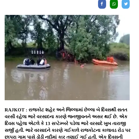
RAJKOT : રાજકોટ શહેર અને જિલ્લામાં છેલ્લા બે દિવસથી સતત
વરસી રહેલા ભારે વરસાદના કારણે જનજીવનને અસર થઈ છે. એક
દિવસ પહેલા એટલે કે 13 સપ્ટેમ્બરે પડેલા ભારે વરસાદે ખુબ તારાજી
સર્જી હતી. ભારે વરસાદને કારણે ગઈકાલે રાજકોટના કાલાવડ રોડ પર
છાપરા ગામ પાસે ડોંડી નદીમાં કાર તણાઈ ગઈ હતી. એક દિવસની