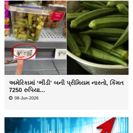
અમેરિકામાં ‘ભીંડી’ બની પ્રીમિયમ નાસ્તો, કિંમત
7250 રુપિયા...
08-Jun-2026