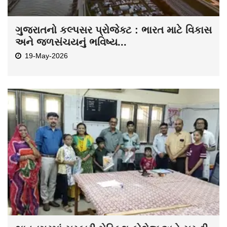
ગુજરાતનો કલ્પસર પ્રોજેક્ટ : ભારત માટે વિકાસ
અને જળસંચયનું ભવિષ્ય...
19-May-2026