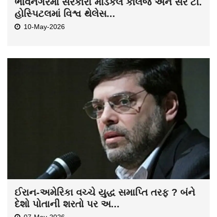
ભાવનગરમાં સરકારી મેડિકલ કોલેજ અને સર ટી.
હોસ્પિટલમાં વિશ્વ થેલેસ...
10-May-2026
ઈરાન-અમેરિકા વચ્ચે યુદ્ધ સમાપ્તિ તરફ ? બંને
દેશો પોતાની શરતો પર અ...