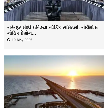
નરેન્દ્ર મોદી ઇન્ડિયા-નોર્ડિક સમિટમાં, નોર્વેમાં 5
નોર્ડિક દેશોન...
19-May-2026