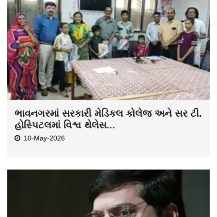
ભાવનગરમાં સરકારી મેડિકલ કોલેજ અને સર ટી.
હોસ્પિટલમાં વિશ્વ થેલેસ...
10-May-2026