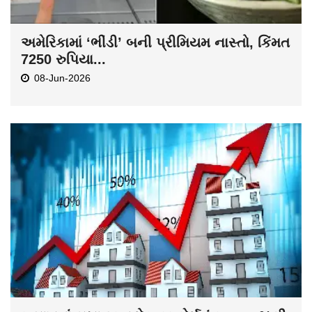
અમેરિકામાં ‘ભીંડી’ બની પ્રીમિયમ નાસ્તો, કિંમત
7250 રુપિયા...
08-Jun-2026