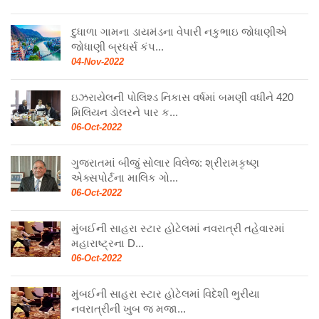
દુધાળા ગામના ડાયમંડના વેપારી નકુભાઇ જોધાણીએ
જોધાણી બ્રધર્સ કંપ...
04-Nov-2022
ઇઝરાયેલની પોલિશ્ડ નિકાસ વર્ષમાં બમણી વધીને 420
મિલિયન ડોલરને પાર ક...
06-Oct-2022
ગુજરાતમાં બીજું સોલાર વિલેજ: શ્રીરામકૃષ્ણ
એક્સપોર્ટના માલિક ગો...
06-Oct-2022
મુંબઈની સાહરા સ્ટાર હોટેલમાં નવરાત્રી તહેવારમાં
મહારાષ્ટ્રના D...
06-Oct-2022
મુંબઈની સાહરા સ્ટાર હોટેલમાં વિદેશી ભુરીયા
નવરાત્રીની ખુબ જ મજા...