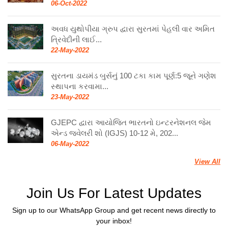
06-Oct-2022
અવધ યુથોપીયા ગ્રુપ દ્વારા સુરતમાં પેહલી વાર અમિત
ત્રિવેદીની લાઈ...
22-May-2022
સુરતના ડાયમંડ બુર્સનું 100 ટકા કામ પૂર્ણ:5 જૂને ગણેશ
સ્થાપના કરવામા...
23-May-2022
GJEPC દ્વારા આયોજિત ભારતનો ઇન્ટરનેશનલ જેમ
એન્ડ જ્વેલરી શો (IGJS) 10-12 મે, 202...
06-May-2022
View All
Join Us For Latest Updates
Sign up to our WhatsApp Group and get recent news directly to
your inbox!