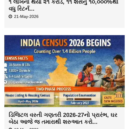
૧ લાખનાં થયા ૨૧ કરોડ, ૧૧ શેર્સનું ૧૦,૦૦૦%થી
વધુ રિટર્ન...
21-May-2026
ડિજિટલ વસ્તી ગણતરી 2026-27નો પ્રારંભ, ઘર
બેઠા આજે જ તમારાથી શરુઆત કરો...