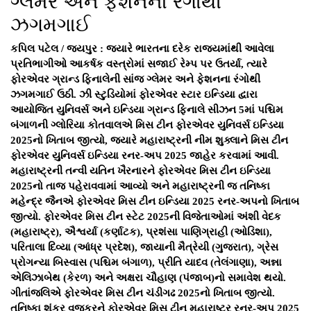
ગ્લેમર અને ફેશનના રંગોથી
ઝગમગાઈ
કપિલ પટેલ / જયપુર : જ્યારે ભારતના દરેક રાજ્યમાંથી આવેલા
પ્રતિભાગીઓ આકર્ષક વસ્ત્રોમાં સજાઈ રેમ્પ પર ઉતર્યા, ત્યારે
ફોરએવર ગ્રાન્ડ ફિનાલેની સાંજ ગ્લેમર અને ફેશનના રંગોથી
ઝગમગાઈ ઉઠી. ઝી સ્ટુડિયોમાં ફોરએવર સ્ટાર ઇન્ડિયા દ્વારા
આયોજિત યુનિવર્સ અને ઇન્ડિયા ગ્રાન્ડ ફિનાલે સીઝન 5માં પશ્ચિમ
બંગાળની ગ્લોરિયા કોતવાલએ મિસ ટીન ફોરએવર યુનિવર્સ ઇન્ડિયા
2025નો ખિતાબ જીત્યો, જ્યારે મહારાષ્ટ્રની નીમ શુક્લાને મિસ ટીન
ફોરએવર યુનિવર્સ ઇન્ડિયા રનર-અપ 2025 જાહેર કરવામાં આવી.
મહારાષ્ટ્રની તન્વી યતિન ખૈરનારને ફોરએવર મિસ ટીન ઇન્ડિયા
2025નો તાજ પહેરાવવામાં આવ્યો અને મહારાષ્ટ્રની જ તનિષ્કા
મહેન્દ્ર જૈનએ ફોરએવર મિસ ટીન ઇન્ડિયા 2025 રનર-અપનો ખિતાબ
જીત્યો. ફોરએવર મિસ ટીન સ્ટેટ 2025ની વિજેતાઓમાં અંશી વેદક
(મહારાષ્ટ્ર), ઐશ્વર્યા (કર્ણાટક), પ્રશંસા પાણિગ્રાહી (ઓડિશા),
પરિતાલા દિવ્યા (આંધ્ર પ્રદેશ), જાયાની મૈત્રેયી (ગુજરાત), ગ્રેસ
પ્રોગન્યા બિસ્વાસ (પશ્ચિમ બંગાળ), પ્રીતિ યાદવ (તેલંગાણા), અન્ના
એલિઝાબેથ (કેરળ) અને અક્ષરા ચૌહાણ (પંજાબ)નો સમાવેશ થયો.
ગીતાંજલિએ ફોરએવર મિસ ટીન ચંડીગઢ 2025નો ખિતાબ જીત્યો.
તનિષ્કા શંકર વજુકરને ફોરએવર મિસ ટીન મહારાષ્ટ્ર રનર-અપ 2025