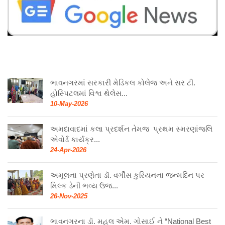
ભાવનગરમાં સરકારી મેડિકલ કોલેજ અને સર ટી.
હોસ્પિટલમાં વિશ્વ થેલેસ...
10-May-2026
અમદાવાદમાં કલા પ્રદર્શન તેમજ પ્રથમ સ્મરણાંજલિ
એવોર્ડ કાર્યક્ર...
24-Apr-2026
અમૂલના પ્રણેતા ડૉ. વર્ગીસ કુરિયનના જન્મદિન પર
મિલ્ક ડેની ભવ્ય ઉજ...
26-Nov-2025
ભાવનગરના ડૉ. મહુલ એમ. ગોસાઈ ને “National Best