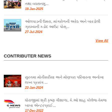
તથા વ્યસનમુ...
18-Jan-2025
ઓલપાડની ઉમરા, માંગરોળની અરેઠ અને બારડોલી
ગ્રામ્યની કડોદ આઉટ પોસ્...
27-Jul-2024
View All
CONTRIBUTER NEWS
સુરતમા મોતીસરીયા અને મોણપરા પરિવારના અનોખા
લગ્ન પ્રસંગ ...
22-Jan-2024
ધોરાજીમાં શ્રી કૃષ્ણ ગૌશાળા, કે.ઓ શાહ કોલેજ તેમજ
બાબા એન્ટરપ્રાઈ...
17-Dec-2022