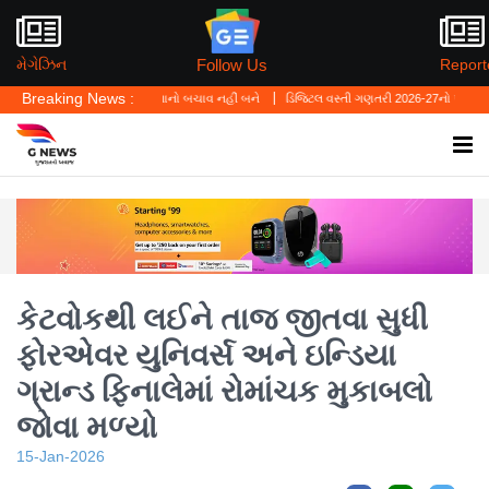
Follow Us
મેગેઝિન
Report
Breaking News :
'પર્સનલ લો' ગુનાનો બચાવ નહીં બને
ડિજિટલ વસ્તી ગણતરી 2026-27નો પ્રારંભ, ઘર બેઠા આજે 
કેટવોકથી લઈને તાજ જીતવા સુધી
ફોરએવર યુનિવર્સ અને ઇન્ડિયા
ગ્રાન્ડ ફિનાલેમાં રોમાંચક મુકાબલો
જોવા મળ્યો
15-Jan-2026