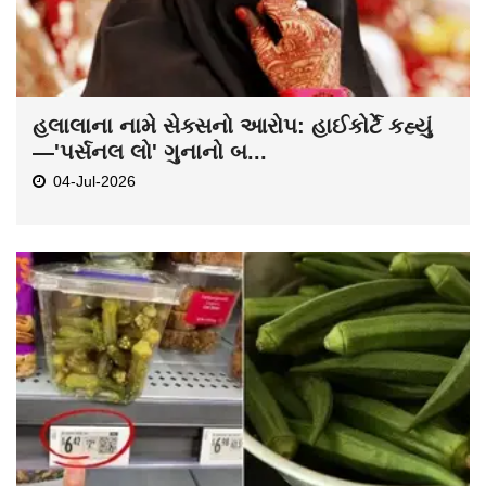
હલાલાના નામે સેક્સનો આરોપ: હાઈકોર્ટે કહ્યું
—'પર્સનલ લો' ગુનાનો બ...
04-Jul-2026