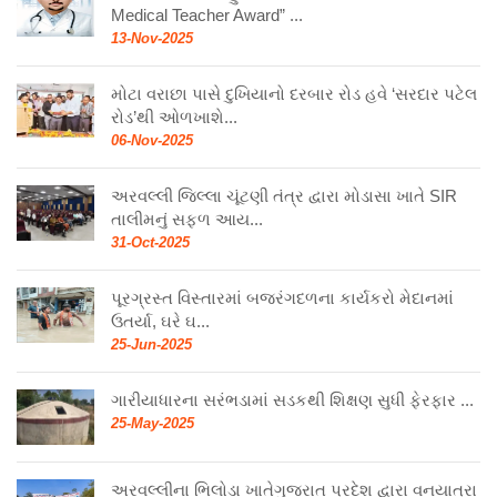
Medical Teacher Award” ...
13-Nov-2025
મોટા વરાછા પાસે દુખિયાનો દરબાર રોડ હવે ‘સરદાર પટેલ
રોડ’થી ઓળખાશે...
06-Nov-2025
અરવલ્લી જિલ્લા ચૂંટણી તંત્ર દ્વારા મોડાસા ખાતે SIR
તાલીમનું સફળ આય...
31-Oct-2025
પૂરગ્રસ્ત વિસ્તારમાં બજરંગદળના કાર્યકરો મેદાનમાં
ઉતર્યા, ઘરે ઘ...
25-Jun-2025
ગારીયાધારના સરંભડામાં સડકથી શિક્ષણ સુધી ફેરફાર ...
25-May-2025
અરવલ્લીના ભિલોડા ખાતેગુજરાત પ્રદેશ દ્વારા વનયાત્રા