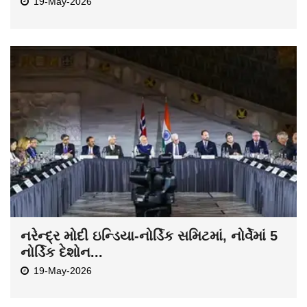
19-May-2026
નરેન્દ્ર મોદી ઇન્ડિયા-નોર્ડિક સમિટમાં, નોર્વેમાં 5
નોર્ડિક દેશોન...
19-May-2026