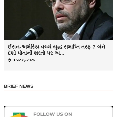
ઈરાન-અમેરિકા વચ્ચે યુદ્ધ સમાપ્તિ તરફ ? બંને
દેશો પોતાની શરતો પર અ...
07-May-2026
BRIEF NEWS