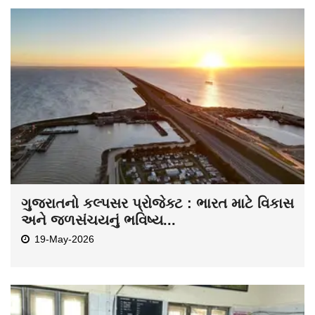
ગુજરાતનો કલ્પસર પ્રોજેક્ટ : ભારત માટે વિકાસ
અને જળસંચયનું ભવિષ્ય...
19-May-2026