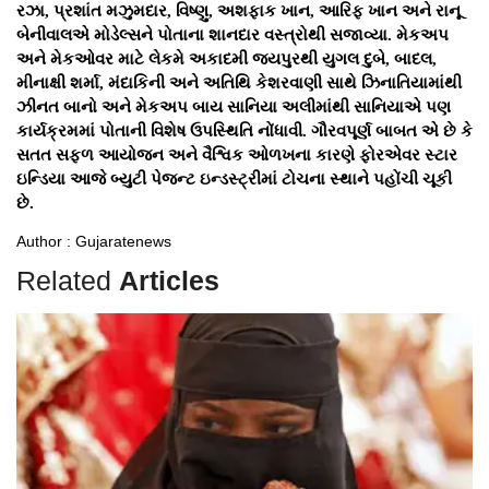
રઝા, પ્રશાંત મઝુમદાર, વિષ્ણુ, અશફાક ખાન, આરિફ ખાન અને રાનૂ
બેનીવાલએ મોડેલ્સને પોતાના શાનદાર વસ્ત્રોથી સજાવ્યા. મેકઅપ
અને મેકઓવર માટે લેકમે અકાદમી જયપુરથી યુગલ દુબે, બાદલ,
મીનાક્ષી શર્મા, મંદાકિની અને અતિથિ કેશરવાણી સાથે ઝિનાતિયામાંથી
ઝીનત બાનો અને મેકઅપ બાય સાનિયા અલીમાંથી સાનિયાએ પણ
કાર્યક્રમમાં પોતાની વિશેષ ઉપસ્થિતિ નોંધાવી. ગૌરવપૂર્ણ બાબત એ છે કે
સતત સફળ આયોજન અને વૈશ્વિક ઓળખના કારણે ફોરએવર સ્ટાર
ઇન્ડિયા આજે બ્યુટી પેજન્ટ ઇન્ડસ્ટ્રીમાં ટોચના સ્થાને પહોંચી ચૂકી
છે.
Author : Gujaratenews
Related
Articles