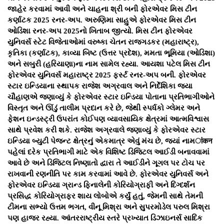
જાહેર કરવામાં આવી અને ચાહના શ્રી બની ફોરએવર મિસ ટીન
કર્ણાટક 2025 રનર-અપ. અરુણિમા સાહુએ ફોરએવર મિસ ટીન
ઓડિશા રનર-અપ 2025નો ખિતાબ જીત્યો. મિસ ટીન ફોરએવર
યુનિવર્સ સ્ટેટ વિજેતાઓમાં વરુષ્કા ચેતન રાજગડકર (મહારાષ્ટ્ર),
કૃતિકા (કર્ણાટક), કાવ્યા બિષ્ટ (ઉત્તર પ્રદેશ), મમતા ભૂમિયા (ઓડિશા)
અને સબુરી (હરિયાણા)ના નામ સામેલ રહ્યા. આયશા પટેલ મિસ ટીન
ફોરએવર યુનિવર્સ મહારાષ્ટ્ર 2025 ફર્સ્ટ રનર-અપ બની. ફોરએવર
સ્ટાર ઇન્ડિયાના સ્થાપક રાજેશ અગ્રવાલ અને નિર્દેશિકા જયા
ચૌહાણએ જણાવ્યું કે ફોરએવર સ્ટાર ઇન્ડિયા પોતાના પ્રતિભાગીઓને
વિસ્તૃત અને ઊંડું તાલીમ પ્રદાન કરે છે, જેથી સ્પર્ધકો ગ્લેમર અને
ફેશન ઇન્ડસ્ટ્રી ઉપરાંત કોઈપણ વ્યાવસાયિક ક્ષેત્રમાં આત્મવિશ્વાસ
સાથે પ્રવેશ કરી શકે. રાજેશ અગ્રવાલે જણાવ્યું કે ફોરએવર સ્ટાર
ઇન્ડિયા બ્યુટી પેજન્ટ ક્ષેત્રનું એકમાત્ર એવું મંચ છે, જ્યાં નામांकन
પહેલાં દરેક પ્રતિભાગી માટે એક વિશિષ્ટ ડિજિટલ આઈડી બનાવવામાં
આવે છે અને ડિજિટલ નિષ્ણાતો દ્વારા તે આઈડીને ગૂગલ પર ટોચ પર
રાખવાની રણનીતિ પર કામ કરવામાં આવે છે. ફોરએવર યુનિવર્સ અને
ફોરએવર ઇન્ડિયા ગ્રાન્ડ ફિનાલેની કોરિયોગ્રાફી અને દિગ્દર્શન
પ્રસિદ્ધ કોરિયોગ્રાફર શાય લોબોએ કર્યું હતું, જેમની સાથે તેમની
ટીમના સભ્યો ઉત્તમ ભગત, વીનૂ મિશ્રા અને સુપરમોડેલ પરુલ મિશ્રા
પણ હાજર રહ્યા. આંતરરાષ્ટ્રીય સ્તરે પ્રખ્યાત ડિઝાઇનર્સ સાદિક