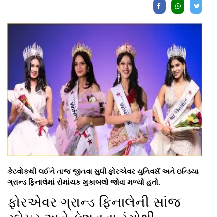
કેટવોકથી લઈને તાજ જીતવા સુધી ફોરએવર યુનિવર્સ અને ઇન્ડિયા
ગ્રાન્ડ ફિનાલેમાં રોમાંચક મુકાબલો જોવા મળ્યો હતો.
ફોરએવર ગ્રાન્ડ ફિનાલેની સાંજ