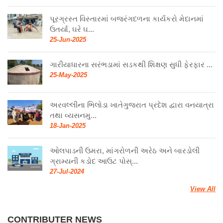
પૂરગ્રસ્ત વિસ્તારમાં બજરંગદળના કાર્યકરો મેદાનમાં
ઉતર્યા, ઘરે ઘ...
25-Jun-2025
ગારીયાધારના સરંભડામાં સડકથી શિક્ષણ સુધી ફેરફાર ...
25-May-2025
અરવલ્લીના ભિલોડા ખાતેગુજરાત પ્રદેશ દ્વારા વનયાત્રા
તથા વ્યસનમુ...
18-Jan-2025
ઓલપાડની ઉમરા, માંગરોળની અરેઠ અને બારડોલી
ગ્રામ્યની કડોદ આઉટ પોસ્...
27-Jul-2024
View All
CONTRIBUTER NEWS