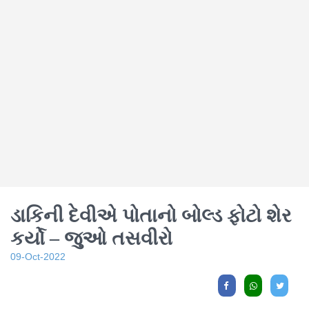
ડાકિની દેવીએ પોતાનો બોલ્ડ ફોટો શેર
કર્યો – જુઓ તસવીરો
09-Oct-2022