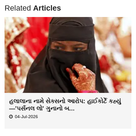
Related
Articles
હલાલાના નામે સેક્સનો આરોપ: હાઈકોર્ટે કહ્યું
—'પર્સનલ લો' ગુનાનો બ...
04-Jul-2026