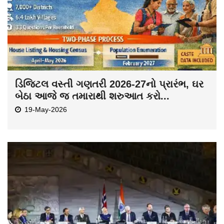
ડિજિટલ વસ્તી ગણતરી 2026-27નો પ્રારંભ, ઘર
બેઠા આજે જ તમારાથી શરુઆત કરો...
19-May-2026