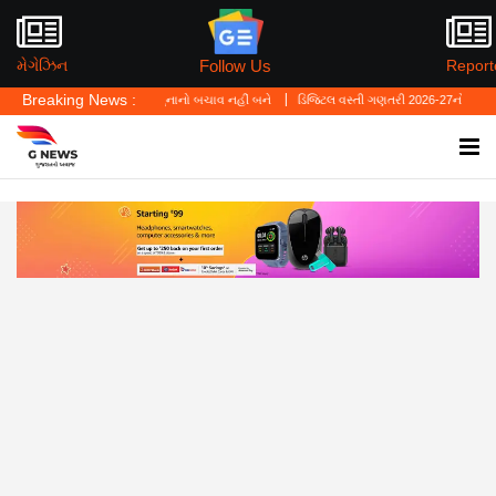
Follow Us
મેગેઝિન
Report
Breaking News :
ં—'પર્સનલ લો' ગુનાનો બચાવ નહીં બને
ડિજિટલ વસ્તી ગણતરી 2026-27નો પ્રારંભ, ઘર બેઠા આજ