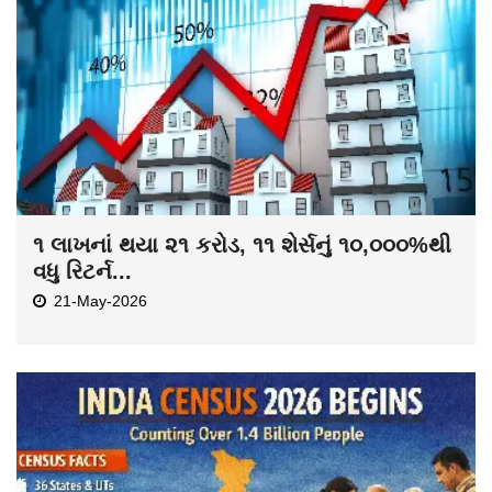
૧ લાખનાં થયા ૨૧ કરોડ, ૧૧ શેર્સનું ૧૦,૦૦૦%થી
વધુ રિટર્ન...
21-May-2026