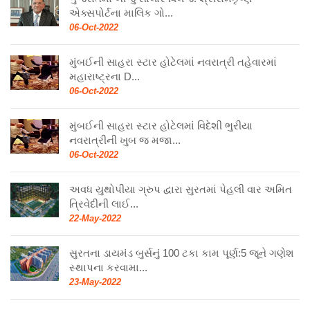
એક્સપોર્ટના માલિક ગો...
06-Oct-2022
મુંબઈની સાહરા સ્ટાર હોટેલમાં નવરાત્રી તહેવારમાં
મહારાષ્ટ્રના D...
06-Oct-2022
મુંબઈની સાહરા સ્ટાર હોટેલમાં વિદેશી ભુરીયા
નવરાત્રીની ખુબ જ મજા...
06-Oct-2022
અવધ યુથોપીયા ગ્રુપ દ્વારા સુરતમાં પેહલી વાર અમિત
ત્રિવેદીની લાઈ...
22-May-2022
સુરતના ડાયમંડ બુર્સનું 100 ટકા કામ પૂર્ણ:5 જૂને ગણેશ
સ્થાપના કરવામા...
23-May-2022