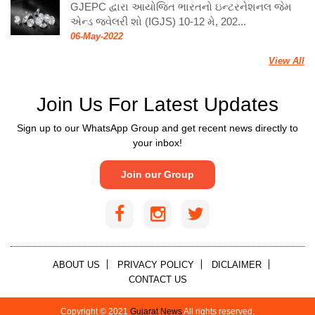
GJEPC દ્વારા આયોજિત ભારતનો ઇન્ટરનેશનલ જેમ
એન્ડ જ્વેલરી શો (IGJS) 10-12 મે, 202...
06-May-2022
View All
Join Us For Latest Updates
Sign up to our WhatsApp Group and get recent news directly to
your inbox!
Join our Group
ABOUT US
PRIVACY POLICY
DICLAIMER
CONTACT US
Copyright © 2021
Gujarat News
All rights reserved.