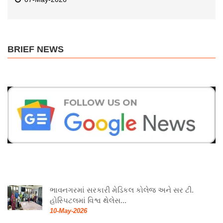
07-May-2026
BRIEF NEWS
ભાવનગરમાં સરકારી મેડિકલ કોલેજ અને સર ટી.
હોસ્પિટલમાં વિશ્વ થેલેસ...
10-May-2026