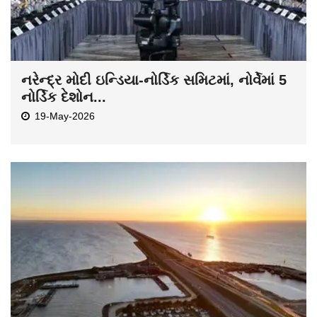
નરેન્દ્ર મોદી ઇન્ડિયા-નોર્ડિક સમિટમાં, નોર્વેમાં 5
નોર્ડિક દેશોન...
19-May-2026