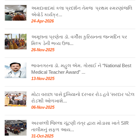
અમદાવાદમાં કલા પ્રદર્શન તેમજ પ્રથમ સ્મરણાંજલિ
એવોર્ડ કાર્યક્ર...
24-Apr-2026
અમૂલના પ્રણેતા ડૉ. વર્ગીસ કુરિયનના જન્મદિન પર
મિલ્ક ડેની ભવ્ય ઉજ...
26-Nov-2025
ભાવનગરના ડૉ. મહુલ એમ. ગોસાઈ ને “National Best
Medical Teacher Award” ...
13-Nov-2025
મોટા વરાછા પાસે દુખિયાનો દરબાર રોડ હવે ‘સરદાર પટેલ
રોડ’થી ઓળખાશે...
06-Nov-2025
અરવલ્લી જિલ્લા ચૂંટણી તંત્ર દ્વારા મોડાસા ખાતે SIR
તાલીમનું સફળ આય...
31-Oct-2025