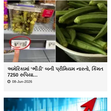
અમેરિકામાં ‘ભીંડી’ બની પ્રીમિયમ નાસ્તો, કિંમત
7250 રુપિયા...
08-Jun-2026