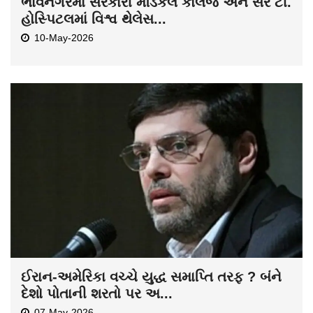
ભાવનગરમાં સરકારી મેડિકલ કોલેજ અને સર ટી.
હોસ્પિટલમાં વિશ્વ થેલેસ...
10-May-2026
ઈરાન-અમેરિકા વચ્ચે યુદ્ધ સમાપ્તિ તરફ ? બંને
દેશો પોતાની શરતો પર અ...