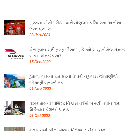
સુરતમા મોતીસરીયા અને મોણપરા પરિવારના અનોખા
લગ્ન પ્રસંગ ...
22-Jan-2024
ધોરાજીમાં શ્રી કૃષ્ણ ગૌશાળા, કે.ઓ શાહ કોલેજ તેમજ
બાબા એન્ટરપ્રાઈ...
17-Dec-2022
દુધાળા ગામના ડાયમંડના વેપારી નકુભાઇ જોધાણીએ
જોધાણી બ્રધર્સ કંપ...
04-Nov-2022
ઇઝરાયેલની પોલિશ્ડ નિકાસ વર્ષમાં બમણી વધીને 420
મિલિયન ડોલરને પાર ક...
06-Oct-2022
ગુજરાતમાં બીજું સોલાર વિલેજ: શ્રીરામકૃષ્ણ