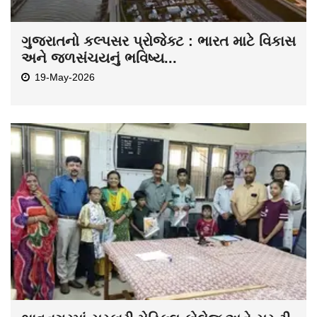
ગુજરાતનો કલ્પસર પ્રોજેક્ટ : ભારત માટે વિકાસ
અને જળસંચયનું ભવિષ્ય...
19-May-2026