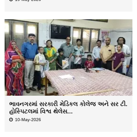
ભાવનગરમાં સરકારી મેડિકલ કોલેજ અને સર ટી.
હોસ્પિટલમાં વિશ્વ થેલેસ...
10-May-2026