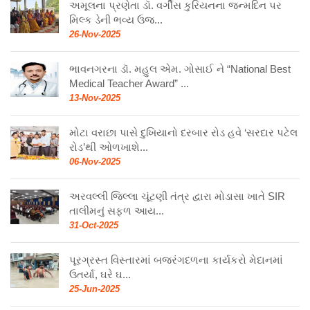
અમૂલના પ્રણેતા ડૉ. વર્ગીસ કુરિયનના જન્મદિન પર
મિલ્ક ડેની ભવ્ય ઉજ...
26-Nov-2025
ભાવનગરના ડૉ. મહુલ એમ. ગોસાઈ ને “National Best
Medical Teacher Award” ...
13-Nov-2025
મોટા વરાછા પાસે દુખિયાનો દરબાર રોડ હવે ‘સરદાર પટેલ
રોડ’થી ઓળખાશે...
06-Nov-2025
અરવલ્લી જિલ્લા ચૂંટણી તંત્ર દ્વારા મોડાસા ખાતે SIR
તાલીમનું સફળ આય...
31-Oct-2025
પૂરગ્રસ્ત વિસ્તારમાં બજરંગદળના કાર્યકરો મેદાનમાં
ઉતર્યા, ઘરે ઘ...
25-Jun-2025