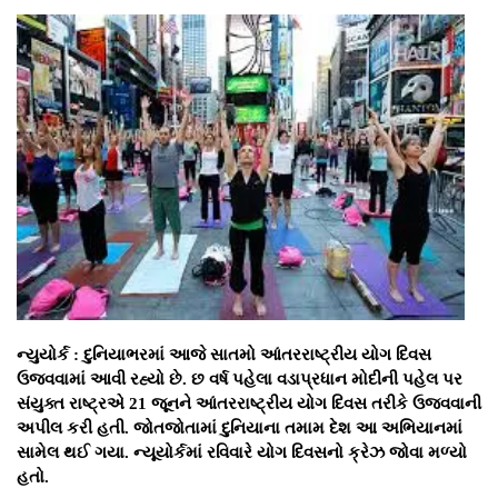
ન્યુયોર્ક : દુનિયાભરમાં આજે સાતમો આંતરરાષ્ટ્રીય યોગ દિવસ
ઉજવવામાં આવી રહ્યો છે. છ વર્ષ પહેલા વડાપ્રધાન મોદીની પહેલ પર
સંયુક્ત રાષ્ટ્રએ 21 જૂનને આંતરરાષ્ટ્રીય યોગ દિવસ તરીકે ઉજવવાની
અપીલ કરી હતી. જોતજોતામાં દુનિયાના તમામ દેશ આ અભિયાનમાં
સામેલ થઈ ગયા. ન્યૂયોર્કમાં રવિવારે યોગ દિવસનો ક્રેઝ જોવા મળ્યો
હતો.