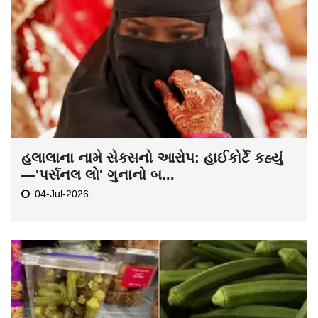
હલાલાના નામે સેક્સનો આરોપ: હાઈકોર્ટે કહ્યું
—'પર્સનલ લો' ગુનાનો બ...
04-Jul-2026