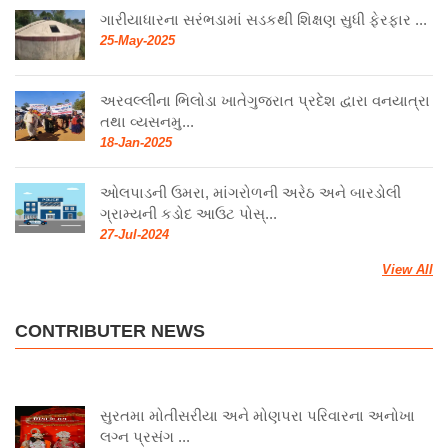
ગારીયાધારના સરંભડામાં સડકથી શિક્ષણ સુધી ફેરફાર ...
25-May-2025
અરવલ્લીના ભિલોડા ખાતેગુજરાત પ્રદેશ દ્વારા વનયાત્રા
તથા વ્યસનમુ...
18-Jan-2025
ઓલપાડની ઉમરા, માંગરોળની અરેઠ અને બારડોલી
ગ્રામ્યની કડોદ આઉટ પોસ્...
27-Jul-2024
View All
CONTRIBUTER NEWS
સુરતમા મોતીસરીયા અને મોણપરા પરિવારના અનોખા
લગ્ન પ્રસંગ ...