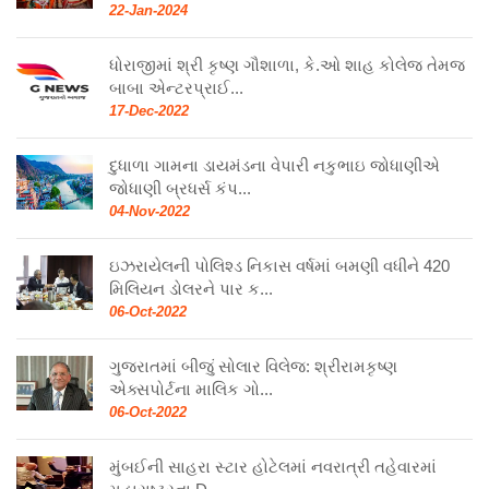
22-Jan-2024
ધોરાજીમાં શ્રી કૃષ્ણ ગૌશાળા, કે.ઓ શાહ કોલેજ તેમજ
બાબા એન્ટરપ્રાઈ...
17-Dec-2022
દુધાળા ગામના ડાયમંડના વેપારી નકુભાઇ જોધાણીએ
જોધાણી બ્રધર્સ કંપ...
04-Nov-2022
ઇઝરાયેલની પોલિશ્ડ નિકાસ વર્ષમાં બમણી વધીને 420
મિલિયન ડોલરને પાર ક...
06-Oct-2022
ગુજરાતમાં બીજું સોલાર વિલેજ: શ્રીરામકૃષ્ણ
એક્સપોર્ટના માલિક ગો...
06-Oct-2022
મુંબઈની સાહરા સ્ટાર હોટેલમાં નવરાત્રી તહેવારમાં