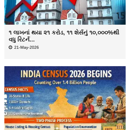
૧ લાખનાં થયા ૨૧ કરોડ, ૧૧ શેર્સનું ૧૦,૦૦૦%થી
વધુ રિટર્ન...
21-May-2026