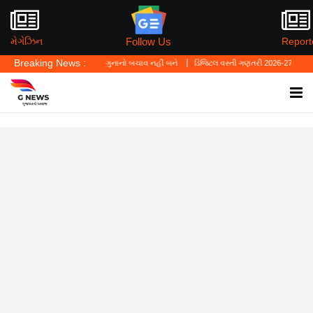
Follow Us
મેગેઝિન
Report
Breaking News :
્યું—'પર્સનલ લો' ગુનાનો બચાવ નહીં બને
ડિજિટલ વસ્તી ગણતરી 2026-27નો પ્રારંભ, ઘર બેઠા 