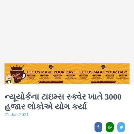
ન્યૂયોર્કના ટાઇમ્સ સ્ક્વેર ખાતે 3000
હજાર લોકોએ યોગ કર્યા
21-Jun-2021