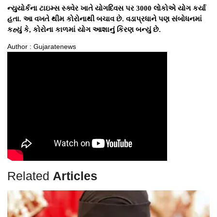
ન્યુયોર્કના ટાઇમ્સ સ્ક્વેર ખાતે યોગદિવસ પર 3000 લોકોએ યોગ કર્યા
હતા. આ વખતે થીમ કોરોનાથી બચાવ છે. વડાપ્રધાને પણ સંબોધનમાં
કહ્યું કે, કોરોના કાળમાં યોગ આશાનું કિરણ બન્યું છે.
Author : Gujaratenews
Related
Articles