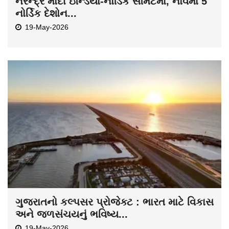
નરેન્દ્ર મોદી ઇન્ડિયા-નોર્ડિક સમિટમાં, નોર્વેમાં 5
નોર્ડિક દેશોન...
19-May-2026
ગુજરાતનો કલ્પસર પ્રોજેક્ટ : ભારત માટે વિકાસ
અને જળસંચયનું ભવિષ્ય...
19-May-2026