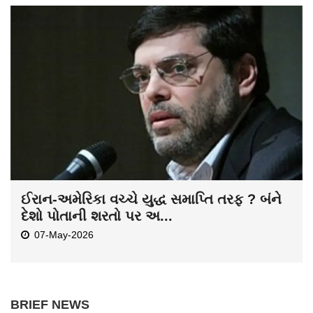
ઈરાન-અમેરિકા વચ્ચે યુદ્ધ સમાપ્તિ તરફ ? બંને
દેશો પોતાની શરતો પર અ...
07-May-2026
BRIEF NEWS