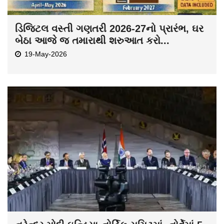
ડિજિટલ વસ્તી ગણતરી 2026-27નો પ્રારંભ, ઘર
બેઠા આજે જ તમારાથી શરુઆત કરો...
19-May-2026