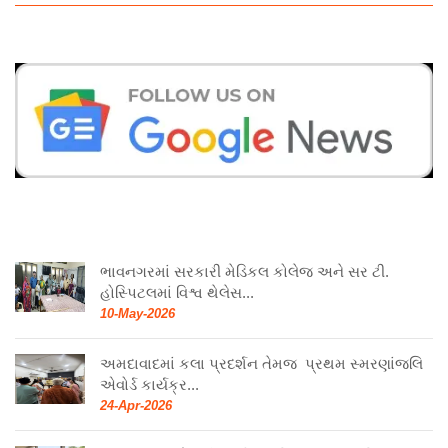
ભાવનગરમાં સરકારી મેડિકલ કોલેજ અને સર ટી.
હોસ્પિટલમાં વિશ્વ થેલેસ...
10-May-2026
અમદાવાદમાં કલા પ્રદર્શન તેમજ પ્રથમ સ્મરણાંજલિ
એવોર્ડ કાર્યક્ર...
24-Apr-2026