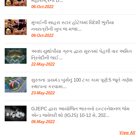
મહારાષ્ટ્રના D...
06-Oct-2022
મુંબઈની સાહરા સ્ટાર હોટેલમાં વિદેશી ભુરીયા
નવરાત્રીની ખુબ જ મજા...
06-Oct-2022
અવધ યુથોપીયા ગ્રુપ દ્વારા સુરતમાં પેહલી વાર અમિત
ત્રિવેદીની લાઈ...
22-May-2022
સુરતના ડાયમંડ બુર્સનું 100 ટકા કામ પૂર્ણ:5 જૂને ગણેશ
સ્થાપના કરવામા...
23-May-2022
GJEPC દ્વારા આયોજિત ભારતનો ઇન્ટરનેશનલ જેમ
એન્ડ જ્વેલરી શો (IGJS) 10-12 મે, 202...
06-May-2022
View All