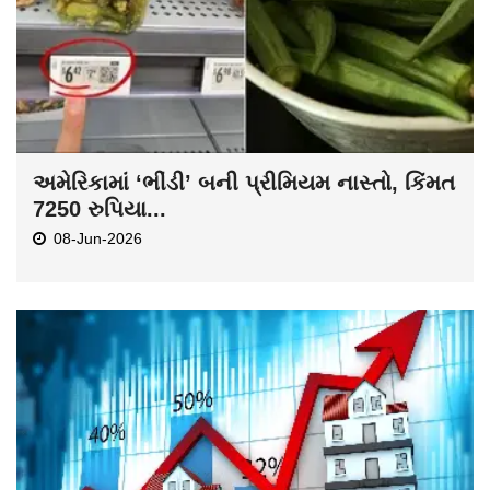
અમેરિકામાં ‘ભીંડી’ બની પ્રીમિયમ નાસ્તો, કિંમત
7250 રુપિયા...
08-Jun-2026