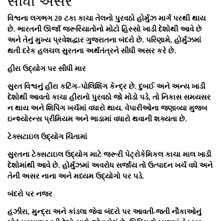
સીધી અસર
વિશ્વના લગભગ 20 ટકા કાચા તેલનો પુરવઠો હોર્મુઝ માર્ગ પરથી થાય
છે. ભારતની ઊર્જા જરૂરિયાતોનો મોટો હિસ્સો ખાડી દેશોથી આવે છે
અને તેનું મુખ્ય પ્રવેશદ્વાર ગુજરાતના બંદરો છે. પરિણામે, હોર્મુઝમાં
થતી દરેક હલચલ સુરતના અર્થતંત્રને સીધી અસર કરે છે.
હીરા ઉદ્યોગ પર સીધી માર
સુરત વિશ્વનું હીરા કટિંગ–પોલિશિંગ કેન્દ્ર છે. દુબઈ અને અન્ય ખાડી
દેશોથી આવતો કાચા હીરાનો પુરવઠો જો મોડો પડે, તો નિકાસ સમયસર
ન થાય અને શિપિંગ ખર્ચમાં વધારો થાય. વેપારીઓના જણાવ્યા મુજબ
ઇન્શ્યોરન્સ પ્રીમિયમ અને ભાડામાં વધારો થવાની શક્યતા છે.
ટેક્સટાઇલ ઉદ્યોગ ચિંતામાં
સુરતના ટેક્સટાઇલ ઉદ્યોગ માટે જરૂરી પેટ્રોકેમિકલ કાચા માલ ખાડી
દેશોમાંથી આવે છે. હોર્મુઝમાં અવરોધ સર્જાય તો ઉત્પાદન ખર્ચ વધે અને
તેની અસર નાના અને મધ્યમ ઉદ્યોગો પર પડે.
બંદરો પર નજર
હઝીરા, મુન્દ્રા અને કાંડલા જેવા બંદરો પર આવતી-જતી નૌકાઓનું