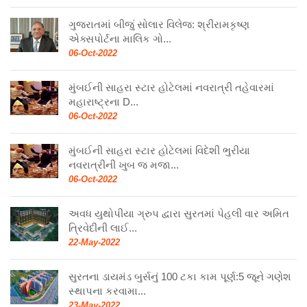
ગુજરાતમાં બીજું સોલાર વિલેજ: શ્રીરામકૃષ્ણ
એક્સપોર્ટના માલિક ગો...
06-Oct-2022
મુંબઈની સાહરા સ્ટાર હોટેલમાં નવરાત્રી તહેવારમાં
મહારાષ્ટ્રના D...
06-Oct-2022
મુંબઈની સાહરા સ્ટાર હોટેલમાં વિદેશી ભુરીયા
નવરાત્રીની ખુબ જ મજા...
06-Oct-2022
અવધ યુથોપીયા ગ્રુપ દ્વારા સુરતમાં પેહલી વાર અમિત
ત્રિવેદીની લાઈ...
22-May-2022
સુરતના ડાયમંડ બુર્સનું 100 ટકા કામ પૂર્ણ:5 જૂને ગણેશ
સ્થાપના કરવામા...
23-May-2022