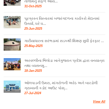
તાલીમનું સફળ આય...
31-Oct-2025
પૂરગ્રસ્ત વિસ્તારમાં બજરંગદળના કાર્યકરો મેદાનમાં
ઉતર્યા, ઘરે ઘ...
25-Jun-2025
ગારીયાધારના સરંભડામાં સડકથી શિક્ષણ સુધી ફેરફાર ...
25-May-2025
અરવલ્લીના ભિલોડા ખાતેગુજરાત પ્રદેશ દ્વારા વનયાત્રા
તથા વ્યસનમુ...
18-Jan-2025
ઓલપાડની ઉમરા, માંગરોળની અરેઠ અને બારડોલી
ગ્રામ્યની કડોદ આઉટ પોસ્...
27-Jul-2024
View All