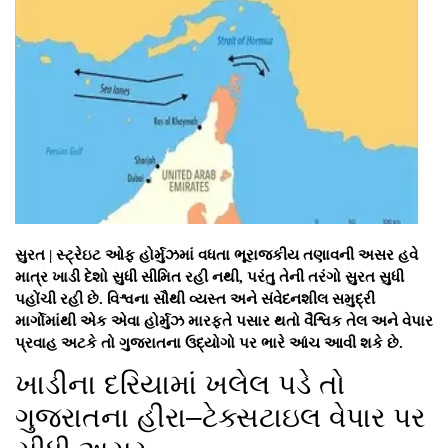
સુરત | સ્ટ્રેઇટ ઓફ હોર્મુઝમાં વધતા ભૂરાજકીય તણાવની અસર હવે
માત્ર ખાડી દેશો સુધી સીમિત રહી નથી, પરંતુ તેની તરંગો સુરત સુધી
પહોંચી રહી છે. વિશ્વના સૌથી વ્યસ્ત અને સંવેદનશીલ સમુદ્રી
માર્ગોમાંથી એક એવા હોર્મુઝ મારફતે પસાર થતો વૈશ્વિક તેલ અને વેપાર
પ્રવાહ અટકે તો ગુજરાતના ઉદ્યોગો પર ભારે આંચ આવી શકે છે.
ખાડીના દરિયામાં ખલેલ પડે તો
ગુજરાતના હીરા–ટેક્સટાઇલ વેપાર પર