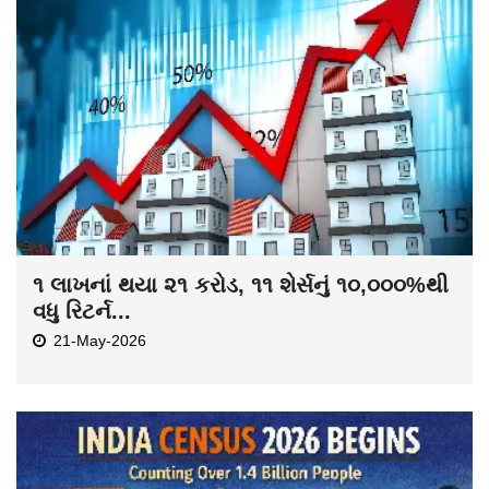
૧ લાખનાં થયા ૨૧ કરોડ, ૧૧ શેર્સનું ૧૦,૦૦૦%થી
વધુ રિટર્ન...
21-May-2026