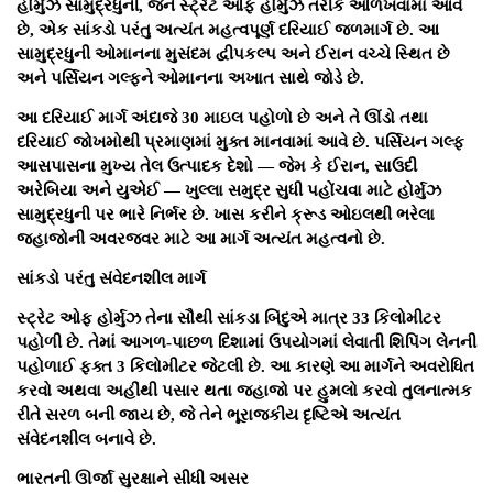
હોર્મુઝ સામુદ્રધુની, જેને સ્ટ્રેટ ઓફ હોર્મુઝ તરીકે ઓળખવામાં આવે
છે, એક સાંકડો પરંતુ અત્યંત મહત્વપૂર્ણ દરિયાઈ જળમાર્ગ છે. આ
સામુદ્રધુની ઓમાનના મુસંદમ દ્વીપકલ્પ અને ઈરાન વચ્ચે સ્થિત છે
અને પર્સિયન ગલ્ફને ઓમાનના અખાત સાથે જોડે છે.
આ દરિયાઈ માર્ગ અંદાજે 30 માઇલ પહોળો છે અને તે ઊંડો તથા
દરિયાઈ જોખમોથી પ્રમાણમાં મુક્ત માનવામાં આવે છે. પર્સિયન ગલ્ફ
આસપાસના મુખ્ય તેલ ઉત્પાદક દેશો — જેમ કે ઈરાન, સાઉદી
અરેબિયા અને યુએઈ — ખુલ્લા સમુદ્ર સુધી પહોંચવા માટે હોર્મુઝ
સામુદ્રધુની પર ભારે નિર્ભર છે. ખાસ કરીને ક્રૂડ ઓઇલથી ભરેલા
જહાજોની અવરજવર માટે આ માર્ગ અત્યંત મહત્વનો છે.
સાંકડો પરંતુ સંવેદનશીલ માર્ગ
સ્ટ્રેટ ઓફ હોર્મુઝ તેના સૌથી સાંકડા બિંદુએ માત્ર 33 કિલોમીટર
પહોળી છે. તેમાં આગળ-પાછળ દિશામાં ઉપયોગમાં લેવાતી શિપિંગ લેનની
પહોળાઈ ફક્ત 3 કિલોમીટર જેટલી છે. આ કારણે આ માર્ગને અવરોધિત
કરવો અથવા અહીંથી પસાર થતા જહાજો પર હુમલો કરવો તુલનાત્મક
રીતે સરળ બની જાય છે, જે તેને ભૂરાજકીય દૃષ્ટિએ અત્યંત
સંવેદનશીલ બનાવે છે.
ભારતની ઊર્જા સુરક્ષાને સીધી અસર