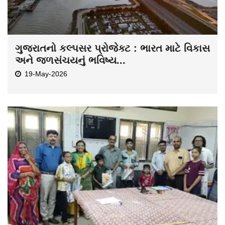
ગુજરાતનો કલ્પસર પ્રોજેક્ટ : ભારત માટે વિકાસ
અને જળસંચયનું ભવિષ્ય...
19-May-2026