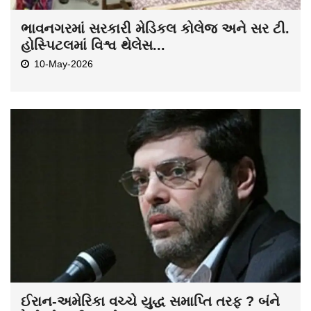
ભાવનગરમાં સરકારી મેડિકલ કોલેજ અને સર ટી.
હોસ્પિટલમાં વિશ્વ થેલેસ...
10-May-2026
ઈરાન-અમેરિકા વચ્ચે યુદ્ધ સમાપ્તિ તરફ ? બંને