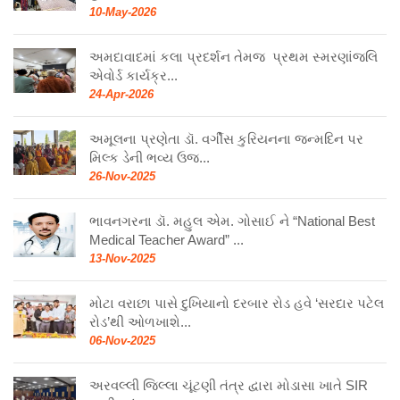
10-May-2026
અમદાવાદમાં કલા પ્રદર્શન તેમજ પ્રથમ સ્મરણાંજલિ
એવોર્ડ કાર્યક્ર...
24-Apr-2026
અમૂલના પ્રણેતા ડૉ. વર્ગીસ કુરિયનના જન્મદિન પર
મિલ્ક ડેની ભવ્ય ઉજ...
26-Nov-2025
ભાવનગરના ડૉ. મહુલ એમ. ગોસાઈ ને “National Best
Medical Teacher Award” ...
13-Nov-2025
મોટા વરાછા પાસે દુખિયાનો દરબાર રોડ હવે ‘સરદાર પટેલ
રોડ’થી ઓળખાશે...
06-Nov-2025
અરવલ્લી જિલ્લા ચૂંટણી તંત્ર દ્વારા મોડાસા ખાતે SIR