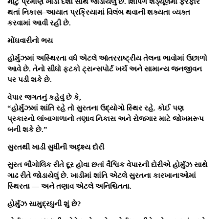
મોટું પ્રમાણ ખાડી દેશો સાથે જોડાયેલું છે. શિપિંગ શેડ્યૂલમાં ફેરફાર
થતાં નિકાસ–આયાત પ્રક્રિયામાં વિલંબ થવાની શક્યતા વ્યક્ત
કરવામાં આવી રહી છે.
મોંઘવારીનો ભય
હોર્મુઝમાં અસ્થિરતા વધે એટલે આંતરરાષ્ટ્રીય તેલના ભાવોમાં ઉછાળો
આવે છે. તેનો સીધો ફટકો ટ્રાન્સપોર્ટ ખર્ચ અને સામાન્ય જનજીવન
પર પડી શકે છે.
વેપાર જગતનું કહેવું છે કે,
“હોર્મુઝમાં શાંતિ રહે તો સુરતના ઉદ્યોગો સ્થિર રહે. કોઈ પણ
પ્રકારનો લાંબાગાળાનો તણાવ નિકાસ અને રોજગાર માટે જોખમરૂપ
બની શકે છે.”
સુરતથી ખાડી સુધીની અદૃશ્ય દોરી
સુરત ભૌગોલિક રીતે દૂર હોવા છતાં વૈશ્વિક વેપારની દોરીએ હોર્મુઝ સાથે
ગાઢ રીતે જોડાયેલું છે. ખાડીમાં શાંતિ એટલે સુરતના કારખાનાઓમાં
સ્થિરતા — અને તણાવ એટલે અનિશ્ચિતતા.
હોર્મુઝ સામુદ્રધુની શું છે?