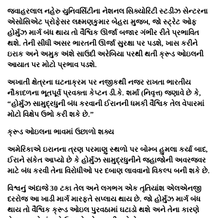
જવાહરલાલ નહેરુ યુનિવર્સિટીના નેશનલ સિક્યોરિટી સ્ટડીઝ સેન્ટરના
એસોસિએટ પ્રોફેસર લક્ષ્મણકુમાર બેહરા મુજબ, જો સ્ટ્રેટ ઓફ
હોર્મુઝ માર્ગ બંધ થાય તો વૈશ્વિક ઊર્જા બજાર ગંભીર રીતે પ્રભાવિત
થશે. તેની સીધી અસર ભારતની ઊર્જા સુરક્ષા પર પડશે, ખાસ કરીને
ઇરાક અને અમુક અંશે સાઉદી અરેબિયા પરથી થતી ક્રૂડ ઓઇલની
આયાત પર મોટો પ્રભાવ પડશે.
અખાતી ક્ષેત્રના ઘટનાક્રમ પર નજીકથી નજર રાખતા ભારતીય
નૌકાદળના ભૂતપૂર્વ પ્રવક્તા કેપ્ટન ડી.કે. શર્મા (નિવૃત્ત) જણાવે છે કે,
“હોર્મુઝ સામુદ્રધુની બંધ કરવાની ઈરાનની ધમકી વૈશ્વિક તેલ વેપારમાં
મોટો વિક્ષેપ ઉભો કરી શકે છે.”
ક્રૂડ ઓઇલના ભાવમાં ઉછાળો શક્ય
અમેરિકાએ ઇરાનના ત્રણ પરમાણુ સ્થળો પર બોમ્બ હુમલા કર્યા બાદ,
ઈરાને સંકેત આપ્યો છે કે હોર્મુઝ સામુદ્રધુનીને જહાજોની અવરજવર
માટે બંધ કરવી તેના વિરોધીઓ પર દબાણ લાવવાનો વિકલ્પ બની શકે છે.
વિશ્વનું અંદાજે 30 ટકા તેલ અને લગભગ એક તૃતિયાંશ એલએનજી
દરરોજ આ ખાડી માર્ગ મારફતે સપ્લાય થાય છે. જો હોર્મુઝ માર્ગ બંધ
થાય તો વૈશ્વિક ક્રૂડ ઓઇલ પુરવઠામાં ઘટાડો થશે અને તેના કારણે