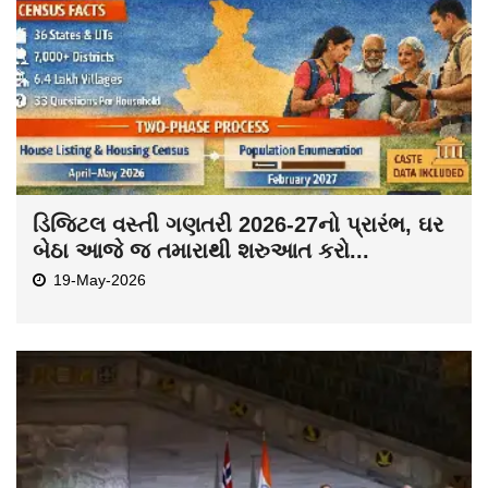
ડિજિટલ વસ્તી ગણતરી 2026-27નો પ્રારંભ, ઘર
બેઠા આજે જ તમારાથી શરુઆત કરો...
19-May-2026