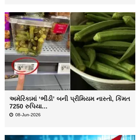
અમેરિકામાં ‘ભીંડી’ બની પ્રીમિયમ નાસ્તો, કિંમત
7250 રુપિયા...
08-Jun-2026