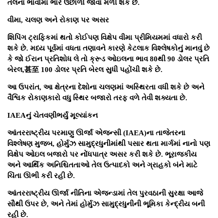
તેલના ભાવોમાં ભારે ઉછાળો જોવા મળી શકે છે.
વીમા, ચલણ અને રોકાણ પર અસર
શિપિંગ ટ્રાફિકમાં થતો કોઈપણ વિક્ષેપ વીમા પ્રીમિયમમાં વધારો કરી
શકે છે. મધ્ય પૂર્વમાં વધતા તણાવને કારણે કેટલાક વિશ્લેષકોનું માનવું છે
કે જો ઈરાન પ્રતિશોધ લે તો ક્રૂડ ઓઇલના ભાવ 80થી 90 ડોલર પ્રતિ
બેરલ,甚至 100 ડોલર પ્રતિ બેરલ સુધી પહોંચી શકે છે.
આ ઉપરાંત, આ ક્ષેત્રના દેશોના ચલણમાં અસ્થિરતા વધી શકે છે અને
વૈશ્વિક રોકાણકારો વધુ સ્થિર બજારો તરફ વળે તેવી શક્યતા છે.
IAEAનું ચેતવણીભર્યું મૂલ્યાંકન
આંતરરાષ્ટ્રીય પરમાણુ ઊર્જા એજન્સી (IAEA)ના તાજેતરના
વિશ્લેષણ મુજબ, હોર્મુઝ સામુદ્રધુનીમાંથી પસાર થતા માર્ગમાં નાનો પણ
વિક્ષેપ ઓઇલ બજારો પર નોંધપાત્ર અસર કરી શકે છે. ભૂરાજકીય
અને આર્થિક અનિશ્ચિતતાઓ તેલ ઉત્પાદકો અને ગ્રાહકો બંને માટે
ચિંતા ઊભી કરી રહી છે.
આંતરરાષ્ટ્રીય ઊર્જા નીતિના એજન્ડામાં તેલ પુરવઠાની સુરક્ષા આજે
સૌથી ઉપર છે, અને તેમાં હોર્મુઝ સામુદ્રધુનીની ભૂમિકા કેન્દ્રીય બની
રહી છે.