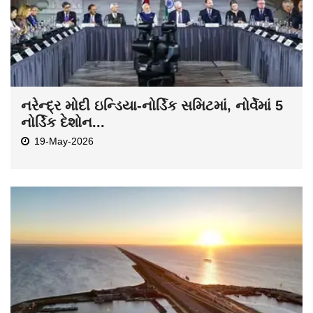
નરેન્દ્ર મોદી ઇન્ડિયા-નોર્ડિક સમિટમાં, નોર્વેમાં 5
નોર્ડિક દેશોન...
19-May-2026