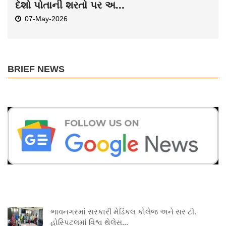
દેશો પોતાની શરતો પર અ...
07-May-2026
BRIEF NEWS
ભાવનગરમાં સરકારી મેડિકલ કોલેજ અને સર ટી.
હોસ્પિટલમાં વિશ્વ થેલેસ...