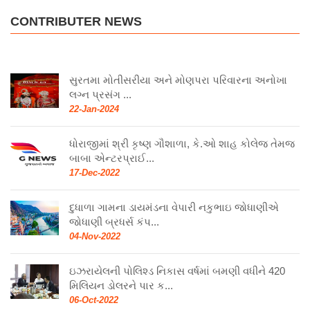
CONTRIBUTER NEWS
સુરતમા મોતીસરીયા અને મોણપરા પરિવારના અનોખા
લગ્ન પ્રસંગ ...
22-Jan-2024
ધોરાજીમાં શ્રી કૃષ્ણ ગૌશાળા, કે.ઓ શાહ કોલેજ તેમજ
બાબા એન્ટરપ્રાઈ...
17-Dec-2022
દુધાળા ગામના ડાયમંડના વેપારી નકુભાઇ જોધાણીએ
જોધાણી બ્રધર્સ કંપ...
04-Nov-2022
ઇઝરાયેલની પોલિશ્ડ નિકાસ વર્ષમાં બમણી વધીને 420
મિલિયન ડોલરને પાર ક...
06-Oct-2022