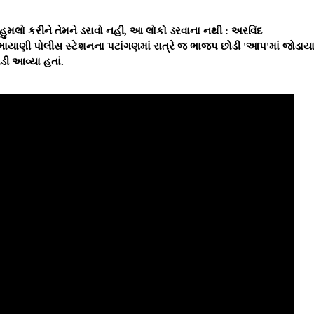
 હુમલો કરીને તેમને ડરાવો નહી, આ લોકો ડરવાના નથી : અરવિંદ
ત ભાયાણી પોલીસ સ્ટેશનના પટાંગણમાં રાત્રે જ ભાજપ છોડી 'આપ'માં જોડાય
ડી આવ્યા હતાં.