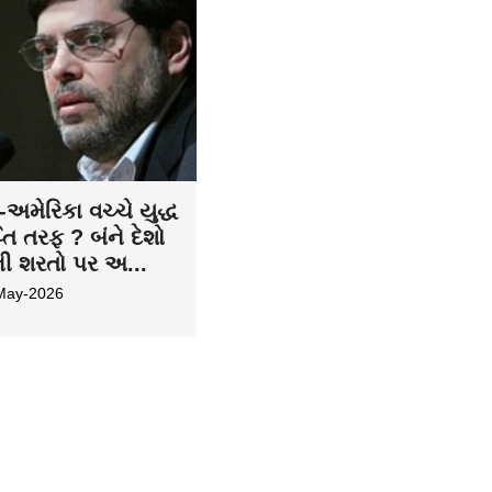
અમેરિકા વચ્ચે યુદ્ધ
તિ તરફ ? બંને દેશો
ની શરતો પર અ...
May-2026