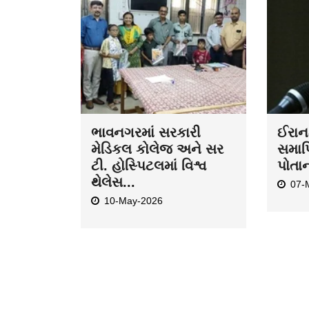
ભાવનગરમાં સરકારી
ઈરાન-
મેડિકલ કોલેજ અને સર
સમાપ્
ટી. હોસ્પિટલમાં વિશ્વ
પોતા
થેલેસ...
07-
10-May-2026