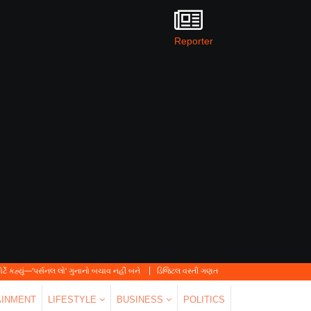
Reporter
નલ લો' ગુનાનો બચાવ નહીં બને
ડિજિટલ વસ્તી ગણતરી 2026-27નો પ્રારંભ, ઘર બેઠા આજે જ તમા
AINMENT
LIFESTYLE
BUSINESS
POLITICS