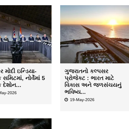
દ્ર મોદી ઇન્ડિયા-
ગુજરાતનો કલ્પસર
ક સમિટમાં, નોર્વેમાં 5
પ્રોજેક્ટ : ભારત માટે
ક દેશોન...
વિકાસ અને જળસંચયનું
ભવિષ્ય...
May-2026
19-May-2026