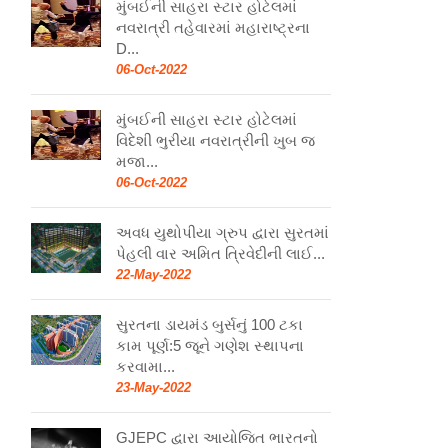
મુંબઈની સાહરા સ્ટાર હોટેલમાં
નવરાત્રી તહેવારમાં મહારાષ્ટ્રના
D...
06-Oct-2022
મુંબઈની સાહરા સ્ટાર હોટેલમાં
વિદેશી ભુરીયા નવરાત્રીની ખુબ જ
મજા...
06-Oct-2022
અવધ યુથોપીયા ગ્રુપ દ્વારા સુરતમાં
પેહલી વાર અમિત ત્રિવેદીની લાઈ...
22-May-2022
સુરતના ડાયમંડ બુર્સનું 100 ટકા
કામ પૂર્ણ:5 જૂને ગણેશ સ્થાપના
કરવામા...
23-May-2022
GJEPC દ્વારા આયોજિત ભારતનો