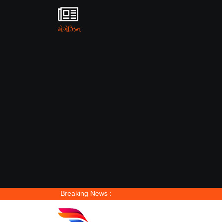
મેગેઝિન
Breaking News :