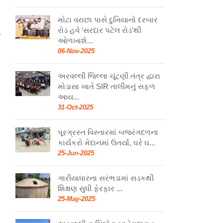
મોટા વરાછા પાસે દુખિયાનો દરબાર
રોડ હવે ‘સરદાર પટેલ રોડ’થી
ા
ઓળખાશે...
06-Nov-2025
અરવલ્લી જિલ્લા ચૂંટણી તંત્ર દ્વારા
મોડાસા ખાતે SIR તાલીમનું સફળ
આય...
31-Oct-2025
પૂરગ્રસ્ત વિસ્તારમાં બજરંગદળના
કાર્યકરો મેદાનમાં ઉતર્યા, ઘરે ઘ...
25-Jun-2025
ગારીયાધારના સરંભડામાં સડકથી
શિક્ષણ સુધી ફેરફાર ...
25-May-2025