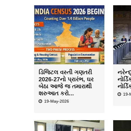
ડિજિટલ વસ્તી ગણતરી
નરેન્
2026-27નો પ્રારંભ, ઘર
નોર્ડિ
બેઠા આજે જ તમારાથી
નોર્ડિ
શરુઆત કરો...
19-
19-May-2026