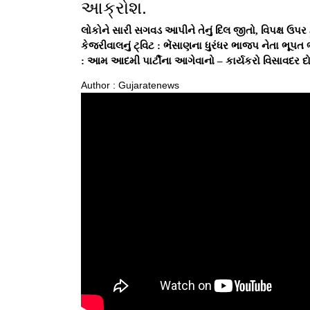
આક્રોશ.
લોકોને સારી સગવડ આપીને તેનું દિલ જીતો, વિપક્ષ ઉપર
કેજરીવાલનું ટ્વિટ : ભેંસાણના ધુરંધર ભાજપ નેતા ભૂપ
: આમ આદમી પાર્ટીના આગેવાનો – કાર્યકરો વિસાવદર દો
Author : Gujaratenews