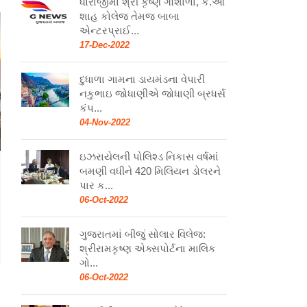
ધોરાજીમાં શ્રી કૃષ્ણ ગૌશાળા, કે.ઓ
શાહ કોલેજ તેમજ બાબા
એન્ટરપ્રાઈ...
17-Dec-2022
દુધાળા ગામના ડાયમંડના વેપારી
નકુભાઇ જોધાણીએ જોધાણી બ્રધર્સ
કંપ...
04-Nov-2022
ઇઝરાયેલની પોલિશ્ડ નિકાસ વર્ષમાં
બમણી વધીને 420 મિલિયન ડોલરને
પાર ક...
06-Oct-2022
ગુજરાતમાં બીજું સોલાર વિલેજ:
શ્રીરામકૃષ્ણ એક્સપોર્ટના માલિક
ગો...
06-Oct-2022