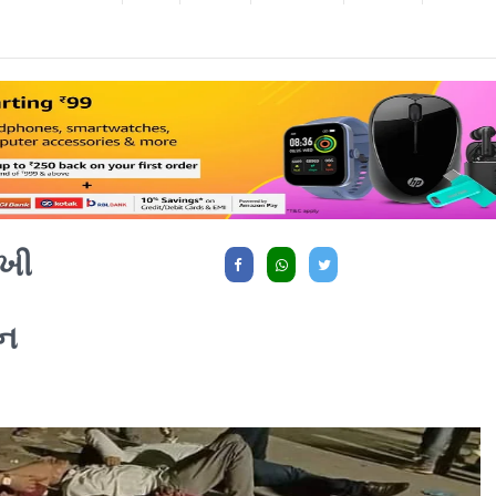
આખી
ન