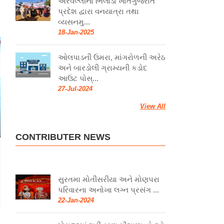
અરવલ્લીના ભિલોડા ખાતેગુજરાત
પ્રદેશ દ્વારા વનયાત્રા તથા
વ્યસનમુ...
18-Jan-2025
ઓલપાડની ઉમરા, માંગરોળની અરેઠ
અને બારડોલી ગ્રામ્યની કડોદ
આઉટ પોસ્...
27-Jul-2024
View All
CONTRIBUTER NEWS
સુરતમા મોતીસરીયા અને મોણપરા
પરિવારના અનોખા લગ્ન પ્રસંગ ...
22-Jan-2024