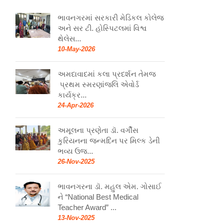
ભાવનગરમાં સરકારી મેડિકલ કોલેજ
અને સર ટી. હોસ્પિટલમાં વિશ્વ
થેલેસ...
10-May-2026
અમદાવાદમાં કલા પ્રદર્શન તેમજ
પ્રથમ સ્મરણાંજલિ એવોર્ડ
કાર્યક્ર...
24-Apr-2026
અમૂલના પ્રણેતા ડૉ. વર્ગીસ
કુરિયનના જન્મદિન પર મિલ્ક ડેની
ભવ્ય ઉજ...
26-Nov-2025
ભાવનગરના ડૉ. મહુલ એમ. ગોસાઈ
ને “National Best Medical
Teacher Award” ...
13-Nov-2025