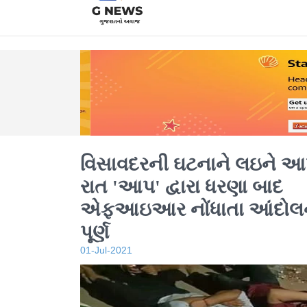
વિસાવદરની ઘટનાને લઇને ‌
રાત 'આપ' દ્વારા ધરણા બાદ
એફઆઇઆર નોંધાતા આંદોલ
પૂર્ણ
01-Jul-2021