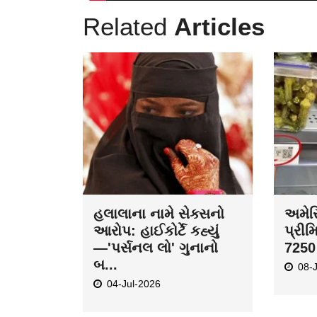
Related
Articles
હલાલાના નામે સેક્સનો
અમેરિ
આરોપ: હાઈકોર્ટે કહ્યું
પ્રીમ
—'પર્સનલ લો' ગુનાનો
7250 
બ...
08-
04-Jul-2026