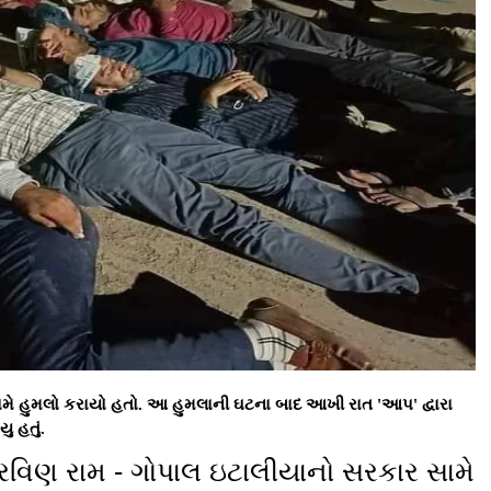
ગામે હુમલો કરાયો હતો. આ હુમલાની ઘટના બાદ આખી રાત 'આપ' દ્વારા
 હતું.
્રવિણ રામ - ગોપાલ ઇટાલીયાનો સરકાર સામે