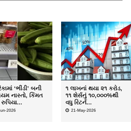
કામાં ‘ભીંડી’ બની
૧ લાખનાં થયા ૨૧ કરોડ,
િયમ નાસ્તો, કિંમત
૧૧ શેર્સનું ૧૦,૦૦૦%થી
રુપિયા...
વધુ રિટર્ન...
Jun-2026
21-May-2026