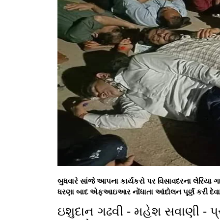
બુધવારે સાંજે આપના કાર્યકરો પર વિસાવદરના લેરિયા 
ધરણા બાદ એફઆઇઆર નોંધાતા આંદોલન પૂર્ણ કરી દેવાયુ
ઇશુદાન ગઢવી - મહેશ સવાણી - પ