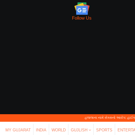
Follow Us
હલાલાના નામે સેક્સનો આરોપ: હાઈકોર્ટે કહ્યું—'પર્સ
MY GUJARAT
INDIA
WORLD
GUJLISH
SPORTS
ENTERT