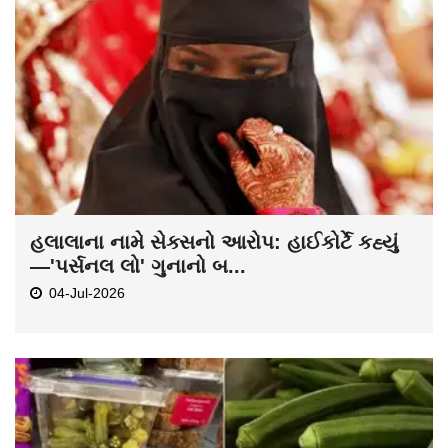
હલાલાના નામે સેક્સનો આરોપ: હાઈકોર્ટે કહ્યું
—'પર્સનલ લો' ગુનાનો બ...
04-Jul-2026