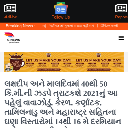
Follow Us
મેગેઝિન
Report
Breaking News :
: હાઈકોર્ટે કહ્યું—'પર્સનલ લો' ગુનાનો બચાવ નહીં બને
ડિજિટલ વસ્તી ગણતરી 2026-27નો પ્રા
લક્ષદીપ અને માલદિવમાં 40થી 50
કિ.મી.ની ઝડપે ત્રાટકશે 2021નું આ
પહેલું વાવાઝોડું, કેરળ, કર્ણાટક,
તામિલનાડુ અને મહારાષ્ટ્ર સહિતના
ઘણા વિસ્તારોમાં 14થી 16 મે દરમિયાન