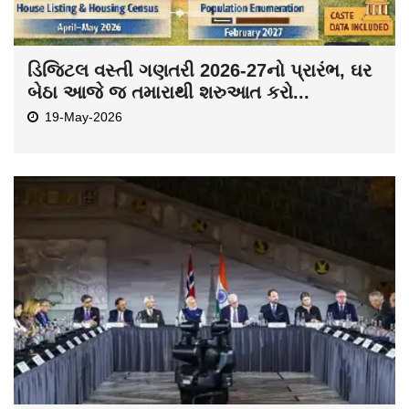
ડિજિટલ વસ્તી ગણતરી 2026-27નો પ્રારંભ, ઘર
બેઠા આજે જ તમારાથી શરુઆત કરો...
19-May-2026