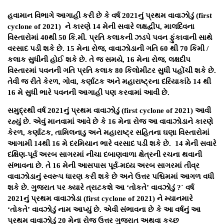
હવામાન વિભાગે આગાહી કરી છે કે વર્ષ 2021નું પ્રથમ વાવાઝોડું (first
cyclone of 2021) ને કારણે 14 મેની સવારે લક્ષદ્વીપ, માલદિવના
વિસ્તારોમાં 40થી 50 કિ.મી. પ્રતિ કલાકની ઝડપે પવન ફુંકાવાની સાથે
વરસાદ પડી શકે છે. 15 મેના રોજ, વાવાઝોડાની ગતિ 60 થી 70 કિમી /
કલાક સુધીની હોઈ શકે છે. તે જ સમયે, 16 મેના રોજ, લક્ષદીપ
વિસ્તારમાં પવનની ગતિ પ્રતિ કલાક 80 કિલોમીટર સુધી પહોંચી શકે છે.
તેવી જ રીતે કેરળ, ગોવા, કર્ણાટક અને મહારાષ્ટ્રના દરિયાકાંઠે 14 થી
16 મે સુધી ભારે પવનની આગાહી પણ કરવામાં આવી છે.
સમુદ્રથી વર્ષ 2021નું પ્રથમ વાવાઝોડું (first cyclone of 2021) આવી
રહ્યું છે. એવું માનવામાં આવે છે કે 16 મેના રોજ આ વાવાઝોડાને કારણે
કેરળ, કર્ણાટક, તામિલનાડુ અને મહારાષ્ટ્ર સહિતના ઘણા વિસ્તારોમાં
આગામી 14થી 16 મે દરમિયાન ભારે વરસાદ પડી શકે છે. 14 મેની સવારે
દક્ષિણ-પૂર્વ અરબ સાગરમાં નીચા દબાણવાળા ક્ષેત્રની રચના થવાની
સંભાવના છે. તે 16 મેની આસપાસ પૂર્વ-મધ્ય અરબ સાગરમાં તીવ્ર
વાવાઝોડાનું સ્વરૂપ ધારણ કરી શકે છે અને ઉત્તર પશ્ચિમમાં આગળ વધી
શકે છે. ગુજરાત પર ક્યારે ત્રાટકશે આ ‘તોકતે’ વાવઝોડું ?` વર્ષ
2021નું પ્રથમ વાવાઝોડા (first cyclone of 2021) ને મ્યાનમારે
‘તોકતે’ વાવઝોડું નામ આપ્યું છે. એવી સંભાવના છે કે આ વર્ષનું આ
પ્રથમ વાવાઝોડું 20 મેના રોજ ઉત્તર ગુજરાત અથવા કચ્છ