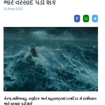
ભારે વરસાદ પડી શકે
11-May-2021
કેરળ,તામિલનાડુ, કર્ણાટક અને મહારાષ્ટ્રમાં 14થી 16 મે દરમિયાન
ભારે વરસાદ પડી શકે