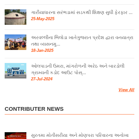
ગારીયાધારના સરંભડામાં સડકથી શિક્ષણ સુધી ફેરફાર ...
25-May-2025
અરવલ્લીના ભિલોડા ખાતેગુજરાત પ્રદેશ દ્વારા વનયાત્રા
તથા વ્યસનમુ...
18-Jan-2025
ઓલપાડની ઉમરા, માંગરોળની અરેઠ અને બારડોલી
ગ્રામ્યની કડોદ આઉટ પોસ્...
27-Jul-2024
View All
CONTRIBUTER NEWS
સુરતમા મોતીસરીયા અને મોણપરા પરિવારના અનોખા