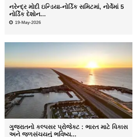
નરેન્દ્ર મોદી ઇન્ડિયા-નોર્ડિક સમિટમાં, નોર્વેમાં 5
નોર્ડિક દેશોન...
19-May-2026
ગુજરાતનો કલ્પસર પ્રોજેક્ટ : ભારત માટે વિકાસ
અને જળસંચયનું ભવિષ્ય...