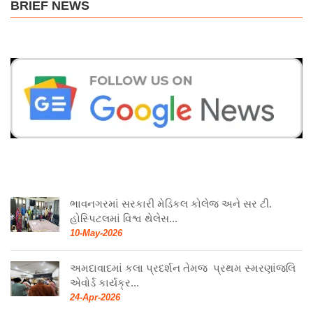
BRIEF NEWS
ભાવનગરમાં સરકારી મેડિકલ કોલેજ અને સર ટી.
હોસ્પિટલમાં વિશ્વ થેલેસ...
10-May-2026
અમદાવાદમાં કલા પ્રદર્શન તેમજ પ્રથમ સ્મરણાંજલિ
એવોર્ડ કાર્યક્ર...
24-Apr-2026