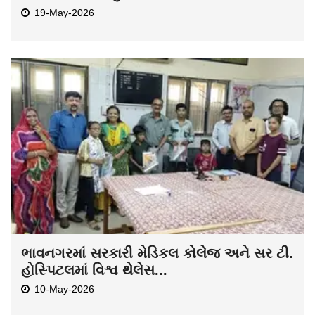
19-May-2026
ભાવનગરમાં સરકારી મેડિકલ કોલેજ અને સર ટી.
હોસ્પિટલમાં વિશ્વ થેલેસ...
10-May-2026