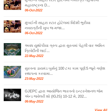
મહારાષ્ટ્રના D...
06-Oct-2022
મુંબઈની સાહરા સ્ટાર હોટેલમાં વિદેશી ભુરીયા
નવરાત્રીની ખુબ જ મજા...
06-Oct-2022
અવધ યુથોપીયા ગ્રુપ દ્વારા સુરતમાં પેહલી વાર અમિત
ત્રિવેદીની લાઈ...
22-May-2022
સુરતના ડાયમંડ બુર્સનું 100 ટકા કામ પૂર્ણ:5 જૂને ગણેશ
સ્થાપના કરવામા...
23-May-2022
GJEPC દ્વારા આયોજિત ભારતનો ઇન્ટરનેશનલ જેમ
એન્ડ જ્વેલરી શો (IGJS) 10-12 મે, 202...
06-May-2022
View All