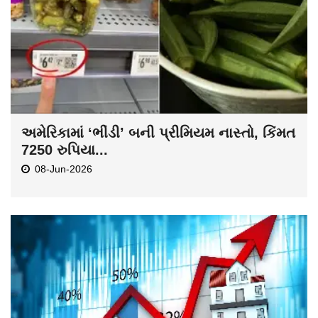
અમેરિકામાં ‘ભીંડી’ બની પ્રીમિયમ નાસ્તો, કિંમત
7250 રુપિયા...
08-Jun-2026