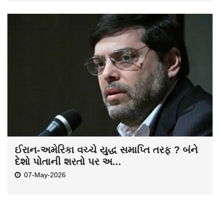
ઈરાન-અમેરિકા વચ્ચે યુદ્ધ સમાપ્તિ તરફ ? બંને
દેશો પોતાની શરતો પર અ...
07-May-2026