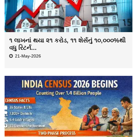
૧ લાખનાં થયા ૨૧ કરોડ, ૧૧ શેર્સનું ૧૦,૦૦૦%થી
વધુ રિટર્ન...
21-May-2026