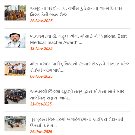
અમૂલના પ્રણેતા ડૉ. વર્ગીસ કુરિયનના જન્મદિન પર
મિલ્ક ડેની ભવ્ય ઉજ...
26-Nov-2025
ભાવનગરના ડૉ. મહુલ એમ. ગોસાઈ ને “National Best
Medical Teacher Award” ...
13-Nov-2025
મોટા વરાછા પાસે દુખિયાનો દરબાર રોડ હવે ‘સરદાર પટેલ
રોડ’થી ઓળખાશે...
06-Nov-2025
અરવલ્લી જિલ્લા ચૂંટણી તંત્ર દ્વારા મોડાસા ખાતે SIR
તાલીમનું સફળ આય...
31-Oct-2025
પૂરગ્રસ્ત વિસ્તારમાં બજરંગદળના કાર્યકરો મેદાનમાં
ઉતર્યા, ઘરે ઘ...
25-Jun-2025