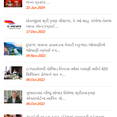
લગ્ન પ્રસંગ ...
22-Jan-2024
ધોરાજીમાં શ્રી કૃષ્ણ ગૌશાળા, કે.ઓ શાહ કોલેજ તેમજ
બાબા એન્ટરપ્રાઈ...
17-Dec-2022
દુધાળા ગામના ડાયમંડના વેપારી નકુભાઇ જોધાણીએ
જોધાણી બ્રધર્સ કંપ...
04-Nov-2022
ઇઝરાયેલની પોલિશ્ડ નિકાસ વર્ષમાં બમણી વધીને 420
મિલિયન ડોલરને પાર ક...
06-Oct-2022
ગુજરાતમાં બીજું સોલાર વિલેજ: શ્રીરામકૃષ્ણ
એક્સપોર્ટના માલિક ગો...
06-Oct-2022
મુંબઈની સાહરા સ્ટાર હોટેલમાં નવરાત્રી તહેવારમાં