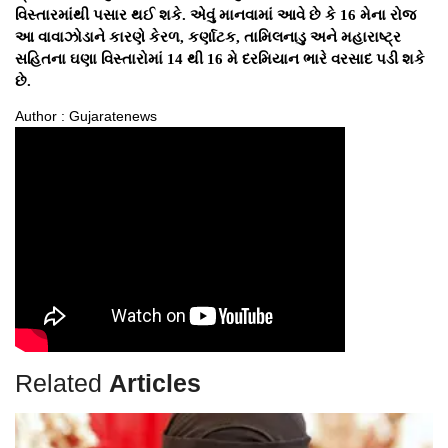
વિસ્તારમાંથી પસાર થઈ શકે. એવું માનવામાં આવે છે કે 16 મેના રોજ
આ વાવાઝોડાને કારણે કેરળ, કર્ણાટક, તામિલનાડુ અને મહારાષ્ટ્ર
સહિતના ઘણા વિસ્તારોમાં 14 થી 16 મે દરમિયાન ભારે વરસાદ પડી શકે
છે.
Author : Gujaratenews
Related
Articles