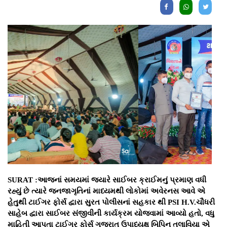
SURAT :આજનાં સમયમાં જ્યારે સાઈબર ક્રાઈમનું પ્રમાણ વધી
રહ્યું છે ત્યારે જનજાગૃતિનાં માધ્યમથી લોકોમાં અવેરનસ આવે એ
હેતુથી ટાઈગર ફોર્સ દ્વારા સુરત પોલીસનાં સહકાર થી PSI H.V.ચૌધરી
સાહેબ દ્વારા સાઈબર સંજીવીની કાર્યક્રમ યોજવામાં આવ્યો હતો, વધુ
માહિતી આપતા ટાઈગર ફોર્સ ગુજરાત ઉપાધ્યક્ષ બિપિન તલાવિયા એ