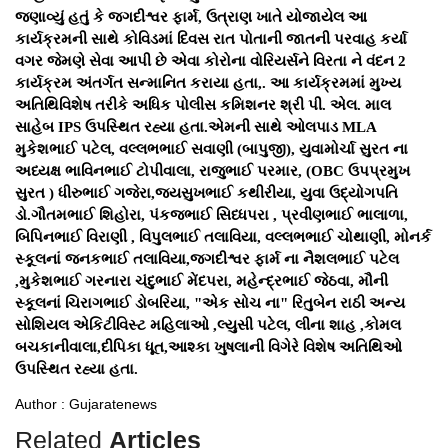
જણાવ્યું હતું કે જગદીશ્વર ફાર્મ, ઉત્રાણ ખાતે યોજાયેલ આ
કાર્યક્રમની સાથે કોવિડમાં દિવસ રાત પોતાની જાતની પરવાહ કર્યા
વગર જેમણે સેવા આપી છે એવા કોરોના વોરિયર્સને વિરતા ને વંદન 2
કાર્યક્રમ અંતર્ગત સન્માનિત કરાયા હતા,. આ કાર્યક્રમમાં મુખ્ય
અતિથિવિશેષ તરીકે અધિક પોલીસ કમિશનર શ્રી પી. એલ. માલ
સાહેબ IPS ઉપસ્થિત રહ્યા હતા.એમની સાથે ઓલપાડ MLA
મુકેશભાઈ પટેલ, વલ્લભભાઈ સવાણી (બાપુજી), યુવામોર્ચા સુરત ના
અધ્યક્ષ ભાવિનભાઈ ટોપીવાલા, રાજુભાઈ પરમાર, (OBC ઉપપ્રમુખ
સુરત ) ધીરુભાઈ ગજેરા,જયસુખભાઈ કથીરીયા, યુવા ઉદ્યોગપતિ
ડો.ગૌતમભાઈ શિહોરા, પંકજભાઈ સિધ્ધપરા , પ્રવીણભાઈ ભાલાળા,
બિપિનભાઈ વિરાણી , વિપુલભાઈ તલાવિયા, વલ્લભભાઈ ચોથાણી, મોનર્ક
સ્કૂલનાં જનકભાઈ તલાવિયા,જગદીશ્વર ફાર્મ ના નૈશલભાઈ પટેલ
,મુકેશભાઈ ગરનારા ચંદુભાઈ મેંદપરા, મહેન્દ્રભાઈ જેઠવા, મૌની
સ્કૂલનાં ચિરાગભાઈ ડોબરિયા, "એક સોચ ના" રિતુબેન રાઠી અન્ય
સોશિયલ એકિટીવિસ્ટ મહિલાઓ ,લ્યુસી પટેલ, લીના શાહ ,કોમલ
બચકાનીવાલા,દીપિકા ધૂત,આશ્કા ખુષલાની વિગેરે વિશેષ અતિથિઓ
ઉપસ્થિત રહ્યા હતા.
Author : Gujaratenews
Related
Articles