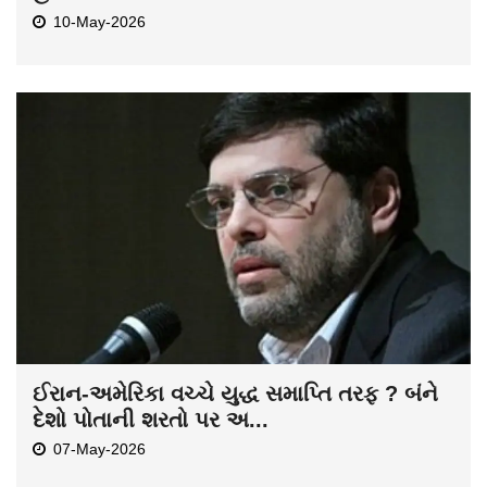
10-May-2026
ઈરાન-અમેરિકા વચ્ચે યુદ્ધ સમાપ્તિ તરફ ? બંને
દેશો પોતાની શરતો પર અ...
07-May-2026