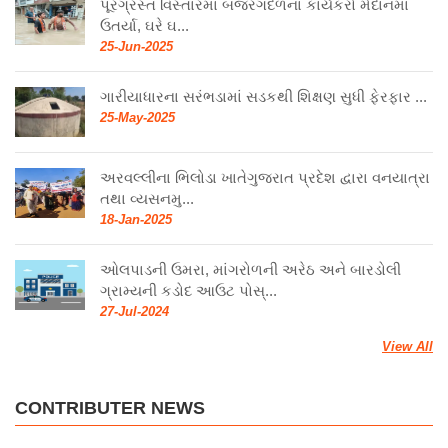
પૂરગ્રસ્ત વિસ્તારમાં બજરંગદળના કાર્યકરો મેદાનમાં
ઉતર્યા, ઘરે ઘ...
25-Jun-2025
ગારીયાધારના સરંભડામાં સડકથી શિક્ષણ સુધી ફેરફાર ...
25-May-2025
અરવલ્લીના ભિલોડા ખાતેગુજરાત પ્રદેશ દ્વારા વનયાત્રા
તથા વ્યસનમુ...
18-Jan-2025
ઓલપાડની ઉમરા, માંગરોળની અરેઠ અને બારડોલી
ગ્રામ્યની કડોદ આઉટ પોસ્...
27-Jul-2024
View All
CONTRIBUTER NEWS