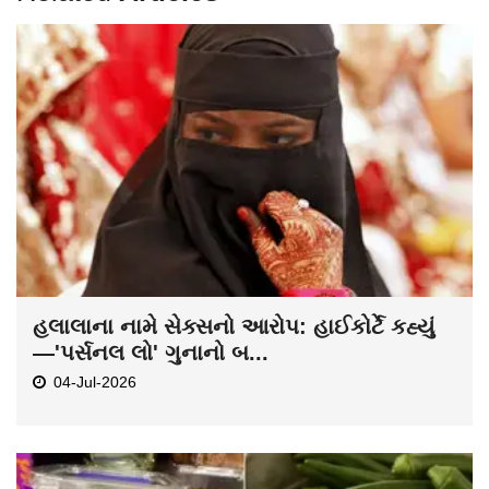
હલાલાના નામે સેક્સનો આરોપ: હાઈકોર્ટે કહ્યું
—'પર્સનલ લો' ગુનાનો બ...
04-Jul-2026