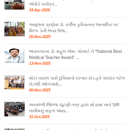
એવોર્ડ કાર્યક્ર...
24-Apr-2026
અમૂલના પ્રણેતા ડૉ. વર્ગીસ કુરિયનના જન્મદિન પર
મિલ્ક ડેની ભવ્ય ઉજ...
26-Nov-2025
ભાવનગરના ડૉ. મહુલ એમ. ગોસાઈ ને “National Best
Medical Teacher Award” ...
13-Nov-2025
મોટા વરાછા પાસે દુખિયાનો દરબાર રોડ હવે ‘સરદાર પટેલ
રોડ’થી ઓળખાશે...
06-Nov-2025
અરવલ્લી જિલ્લા ચૂંટણી તંત્ર દ્વારા મોડાસા ખાતે SIR
તાલીમનું સફળ આય...
31-Oct-2025