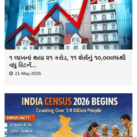
૧ લાખનાં થયા ૨૧ કરોડ, ૧૧ શેર્સનું ૧૦,૦૦૦%થી
વધુ રિટર્ન...
21-May-2026