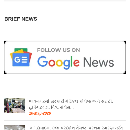
BRIEF NEWS
ભાવનગરમાં સરકારી મેડિકલ કોલેજ અને સર ટી.
હોસ્પિટલમાં વિશ્વ થેલેસ...
10-May-2026
અમદાવાદમાં કલા પ્રદર્શન તેમજ પ્રથમ સ્મરણાંજલિ