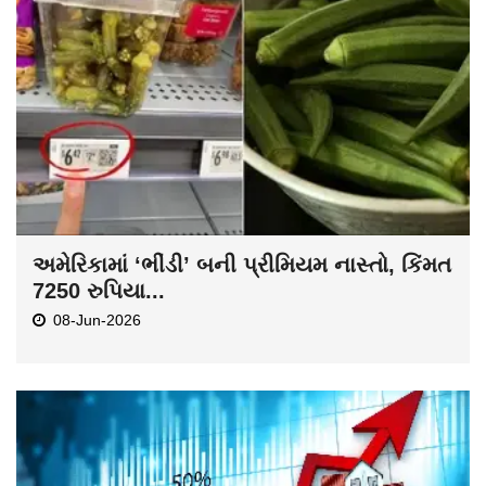
અમેરિકામાં ‘ભીંડી’ બની પ્રીમિયમ નાસ્તો, કિંમત
7250 રુપિયા...
08-Jun-2026