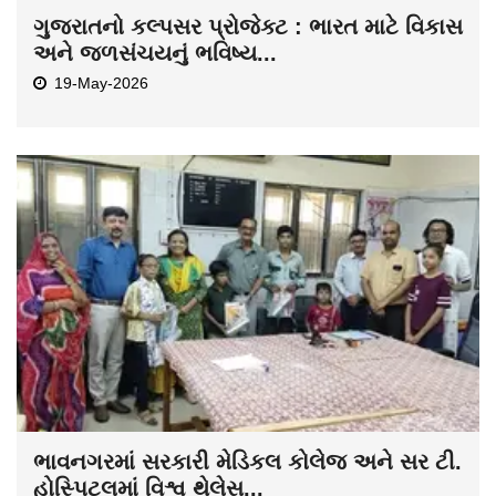
ગુજરાતનો કલ્પસર પ્રોજેક્ટ : ભારત માટે વિકાસ
અને જળસંચયનું ભવિષ્ય...
19-May-2026
ભાવનગરમાં સરકારી મેડિકલ કોલેજ અને સર ટી.
હોસ્પિટલમાં વિશ્વ થેલેસ...