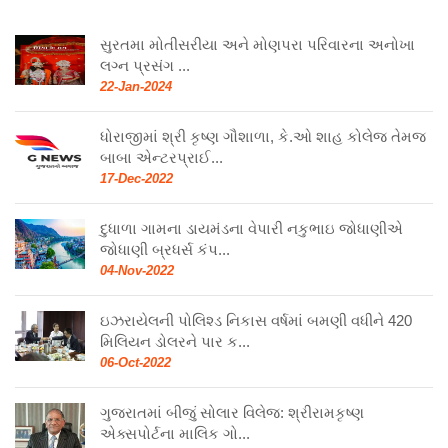
સુરતમા મોતીસરીયા અને મોણપરા પરિવારના અનોખા
લગ્ન પ્રસંગ ...
22-Jan-2024
ધોરાજીમાં શ્રી કૃષ્ણ ગૌશાળા, કે.ઓ શાહ કોલેજ તેમજ
બાબા એન્ટરપ્રાઈ...
17-Dec-2022
દુધાળા ગામના ડાયમંડના વેપારી નકુભાઇ જોધાણીએ
જોધાણી બ્રધર્સ કંપ...
04-Nov-2022
ઇઝરાયેલની પોલિશ્ડ નિકાસ વર્ષમાં બમણી વધીને 420
મિલિયન ડોલરને પાર ક...
06-Oct-2022
ગુજરાતમાં બીજું સોલાર વિલેજ: શ્રીરામકૃષ્ણ
એક્સપોર્ટના માલિક ગો...