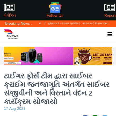
Follow Us
મેગેઝિન
Report
Breaking News :
મારાથી શરુઆત કરો
ગુજરાતનો કલ્પસર પ્રોજેક્ટ : ભારત માટે વિકાસ અને જળસંચયનું ભવિષ્ય બ
ટાઈગર ફોર્સ ટીમ દ્વારા સાઈબર
ક્રાઈમ જનજાગૃતિ અંતર્ગત સાઈબર
સંજીવીની અને વિરતાને વંદન 2
કાર્યક્રમ યોજાયો
17-Aug-2021