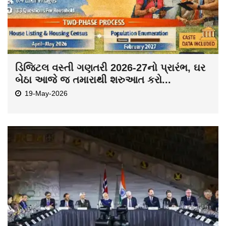
ડિજિટલ વસ્તી ગણતરી 2026-27નો પ્રારંભ, ઘર
બેઠા આજે જ તમારાથી શરુઆત કરો...
19-May-2026