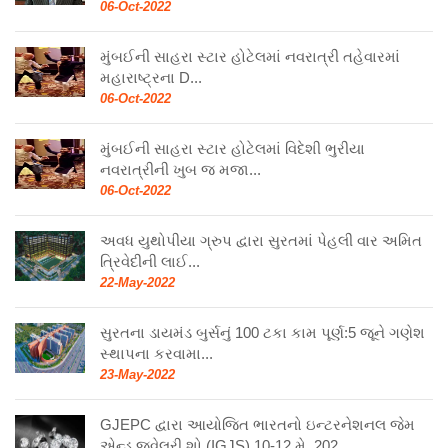
06-Oct-2022
મુંબઈની સાહરા સ્ટાર હોટેલમાં નવરાત્રી તહેવારમાં
મહારાષ્ટ્રના D...
06-Oct-2022
મુંબઈની સાહરા સ્ટાર હોટેલમાં વિદેશી ભુરીયા
નવરાત્રીની ખુબ જ મજા...
06-Oct-2022
અવધ યુથોપીયા ગ્રુપ દ્વારા સુરતમાં પેહલી વાર અમિત
ત્રિવેદીની લાઈ...
22-May-2022
સુરતના ડાયમંડ બુર્સનું 100 ટકા કામ પૂર્ણ:5 જૂને ગણેશ
સ્થાપના કરવામા...
23-May-2022
GJEPC દ્વારા આયોજિત ભારતનો ઇન્ટરનેશનલ જેમ
એન્ડ જ્વેલરી શો (IGJS) 10-12 મે, 202...