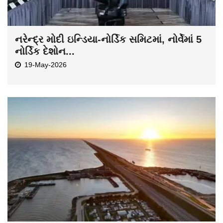
નરેન્દ્ર મોદી ઇન્ડિયા-નોર્ડિક સમિટમાં, નોર્વેમાં 5
નોર્ડિક દેશોન...
19-May-2026