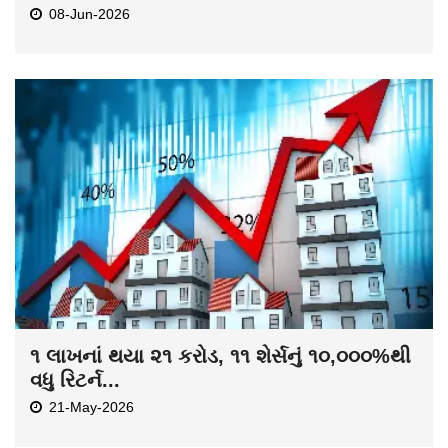
08-Jun-2026
૧ લાખનાં થયા ૨૧ કરોડ, ૧૧ શેર્સનું ૧૦,૦૦૦%થી
વધુ રિટર્ન...
21-May-2026