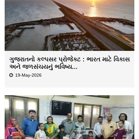
ગુજરાતનો કલ્પસર પ્રોજેક્ટ : ભારત માટે વિકાસ
અને જળસંચયનું ભવિષ્ય...
19-May-2026