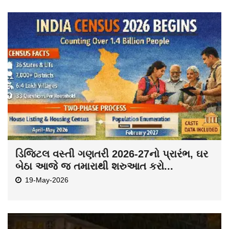
ડિજિટલ વસ્તી ગણતરી 2026-27નો પ્રારંભ, ઘર
બેઠા આજે જ તમારાથી શરુઆત કરો...
19-May-2026