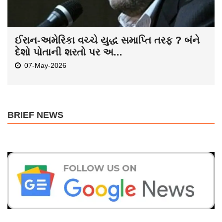
ઈરાન-અમેરિકા વચ્ચે યુદ્ધ સમાપ્તિ તરફ ? બંને
દેશો પોતાની શરતો પર અ...
07-May-2026
BRIEF NEWS