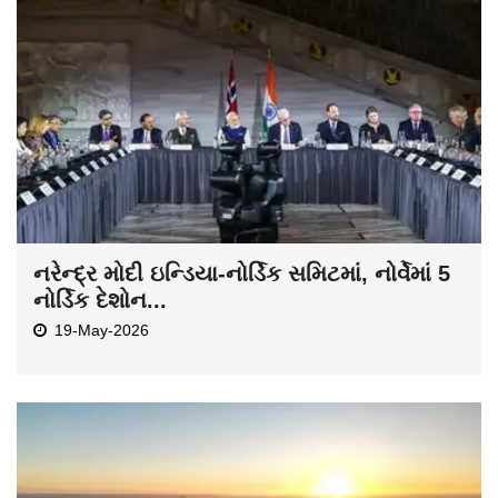
નરેન્દ્ર મોદી ઇન્ડિયા-નોર્ડિક સમિટમાં, નોર્વેમાં 5
નોર્ડિક દેશોન...
19-May-2026