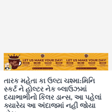
તારક મહેતા કા ઉલ્ટા ચશ્મા:મિનિ
સ્કર્ટ ને હોલ્ટર નેક બ્લાઉઝમાં
દયાભાભીનો કિલર ડાન્સ, આ પહેલાં
ક્યારેય આ અંદાજમાં નહીં જોયા