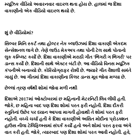
મ્યૂઝિક વીડિયો અવારનવાર વાઇરલ થતા હોય છે. હાલમાં જ દિશા
વાકાણીનો એક વીડિયો વાઇરલ થયો છે.
શું છે વીડિયોમાં?
સિલ્વર મિનિ સ્કર્ટ તથા હોલ્ટર નેક બ્લાઉઝમાં દિશા વાકાણી એકદમ
સેન્સેશનલ લાગે છે. તેણે લાઉડ મેકઅપ તથા પોની ટેલ સાથે પોતાનો
લુક કમ્પ્લિટ કર્યો છે. દિશા વાકાણીએ મરાઠી ગીત 'ભિંગરી ગ ભિંગરી' પર
ડાન્સ કર્યો છે. દિશાની સાથે એક્ટર બંટી છે. આ વીડિયો વિનસ મ્યૂઝિક
કંપનીએ બનાવ્યો છે. કોરિયોગ્રાફર રોન્ની છે. જ્યારે ગીત વૈશાલી સમંતે
ગાયું છે. આ ગીતમાં દિશા વાકાણીના કિલર ડાન્સ મૂવ જોવા મળ્યા છે.
છેલ્લાં ત્રણ વર્ષથી શોમાં જોવા મળી નથી
દિશાએ 2017માં ઓક્ટોબરમાં છ મહિનાની મેટરનિટી લિવ લીધી હતી.
જોકે, છ મહિના બાદ પણ દિશા શોમાં પરત ફરી નહોતી. દિશા દીકરી
સ્તુતિનાં ઉછેર પર ધ્યાન આપવા માગતી હોવાથી તે શોમાં પરત ફરી
નહોતી. વચ્ચે ચર્ચા હતી કે દિશા વાકાણીએ અસિત મોદીના પ્રોડક્શન
હાઉસ નીલા ટેલિફિલ્મ્સમાં સંપર્ક કર્યો હતો અને શોમાં પરત ફરવા અંગે
વાત કરી હતી. જોકે, ત્યારબાદ પણ દિશા શોમાં પરત આવી નહોતી. હવે,