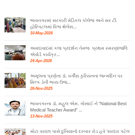
ભાવનગરમાં સરકારી મેડિકલ કોલેજ અને સર ટી.
હોસ્પિટલમાં વિશ્વ થેલેસ...
10-May-2026
અમદાવાદમાં કલા પ્રદર્શન તેમજ પ્રથમ સ્મરણાંજલિ
એવોર્ડ કાર્યક્ર...
24-Apr-2026
અમૂલના પ્રણેતા ડૉ. વર્ગીસ કુરિયનના જન્મદિન પર
મિલ્ક ડેની ભવ્ય ઉજ...
26-Nov-2025
ભાવનગરના ડૉ. મહુલ એમ. ગોસાઈ ને “National Best
Medical Teacher Award” ...
13-Nov-2025
મોટા વરાછા પાસે દુખિયાનો દરબાર રોડ હવે ‘સરદાર પટેલ