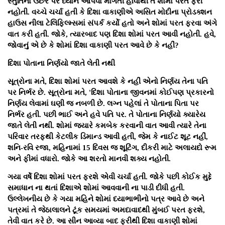
સ્તુતિનાં ઉછેર પર ધ્યાન આપવા માગતી હોવાથી તે શોમાં પરત ફરી
નહોતી. વચ્ચે ચર્ચા હતી કે દિશા વાકાણીએ અસિત મોદીના પ્રોડક્શન
હાઉસ નીલા ટેલિફિલ્મ્સમાં સંપર્ક કર્યો હતો અને શોમાં પરત ફરવા અંગે
વાત કરી હતી. જોકે, ત્યારબાદ પણ દિશા શોમાં પરત આવી નહોતી. હવે,
જોવાનું એ છે કે શોમાં દિશા વાકાણી પરત આવે છે કે નહીં?
દિશા પોતાના નિર્ણયો જાતે લેતી નથી
સૂત્રોના મતે, દિશા શોમાં પરત આવશે કે નહીં એનો નિર્ણય તેના પતિ
પર નિર્ભર છે. સૂત્રોના મતે, 'દિશા પોતાના જીવનમાં કોઈપણ પ્રકારનો
નિર્ણય લેવામાં ઘણી જ નબળી છે. લગ્ન પહેલાં તે પોતાના પિતા પર
નિર્ભર હતી. પછી ભાઈ અને હવે પતિ પર. તે પોતાના નિર્ણયો ક્યારેય
જાતે લેતી નથી. શોમાં જ્યારે કમબેક કરવાની વાત આવી ત્યારે તેના
પરિવાર તરફથી કેટલીક ડિમાન્ડ આવી હતી, જેમ કે નાઈટ શૂટ નહીં,
શનિ-રવિ રજા, મહિનામાં 15 દિવસ જ શૂટિંગ, દીકરી માટે અલાયદો રૂમ
અને ફીમાં વધારો. જોકે આ શરતો માનવી શક્ય નહોતી.
ગયા વર્ષે દિશા શોમાં પરત ફરશે એવી ચર્ચા હતી. જોકે પછી કોઈક મુદ્દે
સમાધાન ના થતાં દિશાએ શોમાં આવવાની ના પાડી દીધી હતી.
ઉલ્લેખનીય છે કે ગયા મહિને શોમાં દયાભાભીનો પત્ર આવે છે અને
પત્રમાં તે જેઠાલાલને ટૂંક સમયમાં અમદાવાદથી મુંબઈ પરત ફરશે,
તેવી વાત કરે છે. આ સીન આવ્યા બાદ ફરીથી દિશા વાકાણી શોમાં