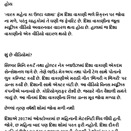
હોય
'તારક મહેતા કા ઉલ્ટા ચશ્મા' ફૅમ દિશા વાકાણી ભલે સ્ક્રિન પર જોવા
ના મળે, પરંતુ ચાહકોમાં તે ઘણી જ ફેવરિટ છે. દિશા વાકાણીના જૂના
મ્યૂઝિક વીડિયો અવારનવાર વાઇરલ થતા હોય છે. હાલમાં જ દિશા
વાકાણીનો એક વીડિયો વાઇરલ થયો છે.
શું છે વીડિયોમાં?
સિલ્વર મિનિ સ્કર્ટ તથા હોલ્ટર નેક બ્લાઉઝમાં દિશા વાકાણી એકદમ
સેન્સેશનલ લાગે છે. તેણે લાઉડ મેકઅપ તથા પોની ટેલ સાથે પોતાનો
લુક કમ્પ્લિટ કર્યો છે. દિશા વાકાણીએ મરાઠી ગીત 'ભિંગરી ગ ભિંગરી' પર
ડાન્સ કર્યો છે. દિશાની સાથે એક્ટર બંટી છે. આ વીડિયો વિનસ મ્યૂઝિક
કંપનીએ બનાવ્યો છે. કોરિયોગ્રાફર રોન્ની છે. જ્યારે ગીત વૈશાલી સમંતે
ગાયું છે. આ ગીતમાં દિશા વાકાણીના કિલર ડાન્સ મૂવ જોવા મળ્યા છે.
છેલ્લાં ત્રણ વર્ષથી શોમાં જોવા મળી નથી
દિશાએ 2017માં ઓક્ટોબરમાં છ મહિનાની મેટરનિટી લિવ લીધી હતી.
જોકે, છ મહિના બાદ પણ દિશા શોમાં પરત ફરી નહોતી. દિશા દીકરી