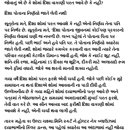
જોવાનું એ છે કે શોમાં દિશા વાકાણી પરત આવે છે કે નહીં?
દિશા પોતાના નિર્ણયો જાતે લેતી નથી
સૂત્રોના મતે, દિશા શોમાં પરત આવશે કે નહીં એનો નિર્ણય તેના પતિ
પર નિર્ભર છે. સૂત્રોના મતે, 'દિશા પોતાના જીવનમાં કોઈપણ પ્રકારનો
નિર્ણય લેવામાં ઘણી જ નબળી છે. લગ્ન પહેલાં તે પોતાના પિતા પર
નિર્ભર હતી. પછી ભાઈ અને હવે પતિ પર. તે પોતાના નિર્ણયો ક્યારેય
જાતે લેતી નથી. શોમાં જ્યારે કમબેક કરવાની વાત આવી ત્યારે તેના
પરિવાર તરફથી કેટલીક ડિમાન્ડ આવી હતી, જેમ કે નાઈટ શૂટ નહીં,
શનિ-રવિ રજા, મહિનામાં 15 દિવસ જ શૂટિંગ, દીકરી માટે અલાયદો રૂમ
અને ફીમાં વધારો. જોકે આ શરતો માનવી શક્ય નહોતી.
ગયા વર્ષે દિશા શોમાં પરત ફરશે એવી ચર્ચા હતી. જોકે પછી કોઈક મુદ્દે
સમાધાન ના થતાં દિશાએ શોમાં આવવાની ના પાડી દીધી હતી.
ઉલ્લેખનીય છે કે ગયા મહિને શોમાં દયાભાભીનો પત્ર આવે છે અને
પત્રમાં તે જેઠાલાલને ટૂંક સમયમાં અમદાવાદથી મુંબઈ પરત ફરશે,
તેવી વાત કરે છે. આ સીન આવ્યા બાદ ફરીથી દિશા વાકાણી શોમાં
આવશે કે નહીં, એની ચર્ચા થવા લાગી હતી.
તારક મહેતા કા ઉલ્ટા ચશ્મા:મિનિ સ્કર્ટ ને હોલ્ટર નેક બ્લાઉઝમાં
દયાભાભીનો કિલર ડાન્સ, આ પહેલાં ક્યારેય આ અંદાજમાં નહીં જોયા