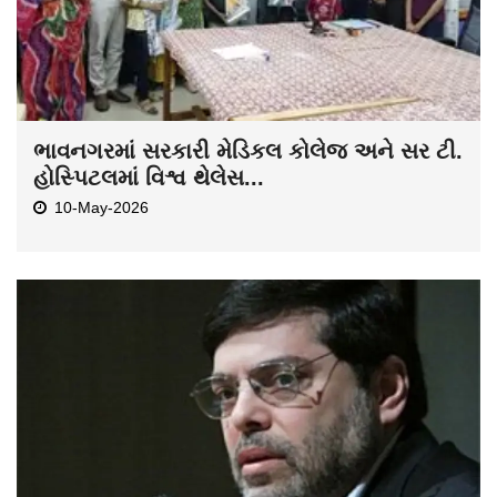
ભાવનગરમાં સરકારી મેડિકલ કોલેજ અને સર ટી.
હોસ્પિટલમાં વિશ્વ થેલેસ...
10-May-2026