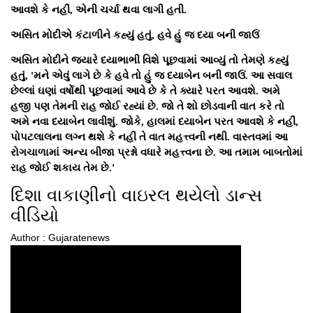
આવશે કે નહીં, એની ચર્ચા થવા લાગી હતી.
અસિત મોદીએ કંટાળીને કહ્યું હતું, હવે હું જ દયા બની જાઉં
અસિત મોદીને જ્યારે દયાભાભી વિશે પૂછવામાં આવ્યું તો તેમણે કહ્યું
હતું, 'મને એવું લાગે છે કે હવે તો હું જ દયાબેન બની જાઉં. આ સવાલ
છેલ્લાં ઘણાં વર્ષોથી પૂછવામાં આવે છે કે તે ક્યારે પરત આવશે. અમે
હજી પણ તેમની રાહ જોઈ રહ્યાં છે. જો તે શો છોડવાની વાત કરે તો
અમે નવા દયાબેન લાવીશું. જોકે, હાલમાં દયાબેન પરત આવશે કે નહીં,
પોપટલાલના લગ્ન થશે કે નહીં તે વાત મહત્ત્વની નથી. વાસ્તવમાં આ
રોગચાળામાં અન્ય બીજા પ્રશ્નો વધારે મહત્ત્વના છે. આ તમામ બાબતોમાં
રાહ જોઈ શકાય તેમ છે.'
દિશા વાકાણીનો વાઇરલ થયેલો ડાન્સ
વીડિયો
Author : Gujaratenews