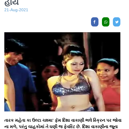
હોય
21-Aug-2021
તારક મહેતા કા ઉલ્ટા ચશ્મા' ફૅમ દિશા વાકાણી ભલે સ્ક્રિન પર જોવા
ના મળે, પરંતુ ચાહકોમાં તે ઘણી જ ફેવરિટ છે. દિશા વાકાણીના જૂના