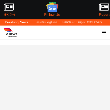
Follow Us
મેગેઝિન
Report
Breaking News :
ર્સનલ લો' ગુનાનો બચાવ નહીં બને
ડિજિટલ વસ્તી ગણતરી 2026-27નો પ્રારંભ, ઘર બેઠા આજે જ ત