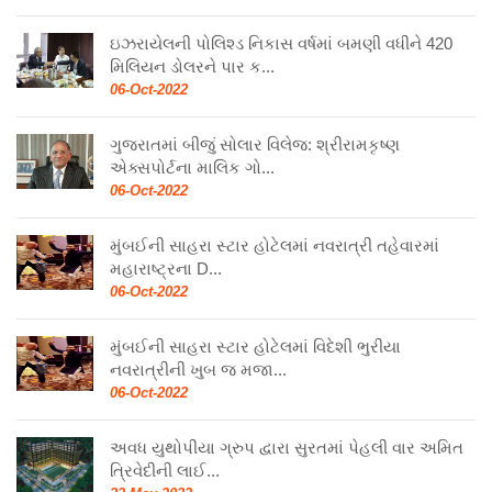
ઇઝરાયેલની પોલિશ્ડ નિકાસ વર્ષમાં બમણી વધીને 420
મિલિયન ડોલરને પાર ક...
06-Oct-2022
ગુજરાતમાં બીજું સોલાર વિલેજ: શ્રીરામકૃષ્ણ
એક્સપોર્ટના માલિક ગો...
06-Oct-2022
મુંબઈની સાહરા સ્ટાર હોટેલમાં નવરાત્રી તહેવારમાં
મહારાષ્ટ્રના D...
06-Oct-2022
મુંબઈની સાહરા સ્ટાર હોટેલમાં વિદેશી ભુરીયા
નવરાત્રીની ખુબ જ મજા...
06-Oct-2022
અવધ યુથોપીયા ગ્રુપ દ્વારા સુરતમાં પેહલી વાર અમિત
ત્રિવેદીની લાઈ...
22-May-2022