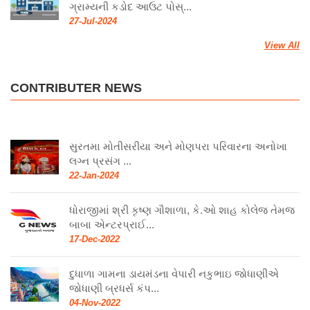
ગ્રામ્યની કડોદ આઉટ પોસ્...
27-Jul-2024
View All
CONTRIBUTER NEWS
સુરતમા મોતીસરીયા અને મોણપરા પરિવારના અનોખા
લગ્ન પ્રસંગ ...
22-Jan-2024
ધોરાજીમાં શ્રી કૃષ્ણ ગૌશાળા, કે.ઓ શાહ કોલેજ તેમજ
બાબા એન્ટરપ્રાઈ...
17-Dec-2022
દુધાળા ગામના ડાયમંડના વેપારી નકુભાઇ જોધાણીએ
જોધાણી બ્રધર્સ કંપ...
04-Nov-2022