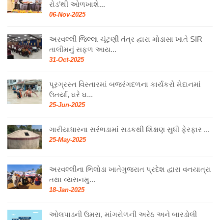
રોડ’થી ઓળખાશે...
06-Nov-2025
અરવલ્લી જિલ્લા ચૂંટણી તંત્ર દ્વારા મોડાસા ખાતે SIR
તાલીમનું સફળ આય...
31-Oct-2025
પૂરગ્રસ્ત વિસ્તારમાં બજરંગદળના કાર્યકરો મેદાનમાં
ઉતર્યા, ઘરે ઘ...
25-Jun-2025
ગારીયાધારના સરંભડામાં સડકથી શિક્ષણ સુધી ફેરફાર ...
25-May-2025
અરવલ્લીના ભિલોડા ખાતેગુજરાત પ્રદેશ દ્વારા વનયાત્રા
તથા વ્યસનમુ...
18-Jan-2025
ઓલપાડની ઉમરા, માંગરોળની અરેઠ અને બારડોલી