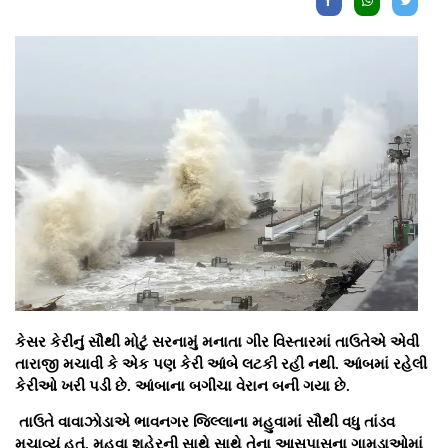
કેસર કેરીનું સૌથી મોટું સરનામું મનાતા ગીર વિસ્તારમાં તાઉતેએ એવી
તારાજી મચાવી કે એક પણ કેરી આંબે લટકી રહી નથી. આંબમાં રહેલી
કેરીઓ ખરી પડી છે. આંબાના બગીચા વેરાન બની ગયા છે.
તાઉતે વાવાઝોડાએ ભાવનગર જિલ્લાના મહુવામાં સૌથી વધુ તાંડવ
મચાવ્યું હતું. મહૂવા શહેરની સાથે સાથે તેના આસપાસના ગામડાઓમાં