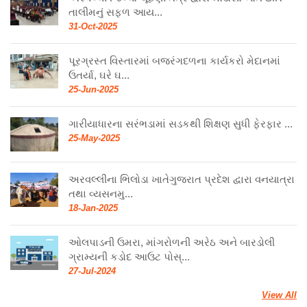
તાલીમનું સફળ આય...
31-Oct-2025
પૂરગ્રસ્ત વિસ્તારમાં બજરંગદળના કાર્યકરો મેદાનમાં
ઉતર્યા, ઘરે ઘ...
25-Jun-2025
ગારીયાધારના સરંભડામાં સડકથી શિક્ષણ સુધી ફેરફાર ...
25-May-2025
અરવલ્લીના ભિલોડા ખાતેગુજરાત પ્રદેશ દ્વારા વનયાત્રા
તથા વ્યસનમુ...
18-Jan-2025
ઓલપાડની ઉમરા, માંગરોળની અરેઠ અને બારડોલી
ગ્રામ્યની કડોદ આઉટ પોસ્...
27-Jul-2024
View All