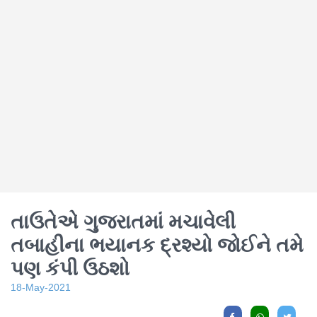
તાઉતેએ ગુજરાતમાં મચાવેલી
તબાહીના ભયાનક દ્રશ્યો જોઈને તમે
પણ કંપી ઉઠશો
18-May-2021