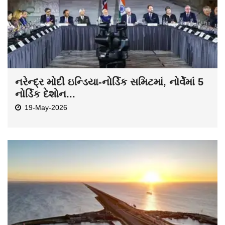
નરેન્દ્ર મોદી ઇન્ડિયા-નોર્ડિક સમિટમાં, નોર્વેમાં 5
નોર્ડિક દેશોન...
19-May-2026