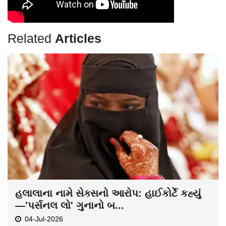
Related
Articles
હલાલાના નામે સેક્સનો આરોપ: હાઈકોર્ટે કહ્યું
—'પર્સનલ લો' ગુનાનો બ...
04-Jul-2026