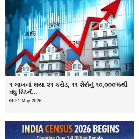
૧ લાખનાં થયા ૨૧ કરોડ, ૧૧ શેર્સનું ૧૦,૦૦૦%થી
વધુ રિટર્ન...
21-May-2026