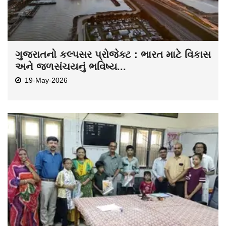
ગુજરાતનો કલ્પસર પ્રોજેક્ટ : ભારત માટે વિકાસ
અને જળસંચયનું ભવિષ્ય...
19-May-2026