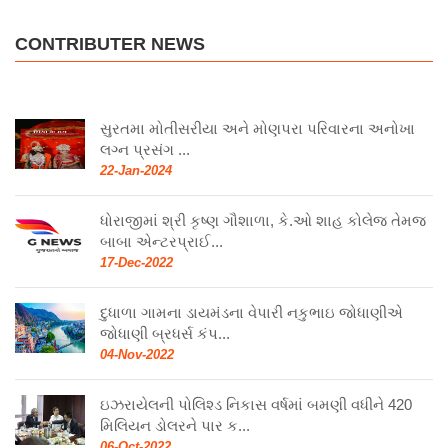
CONTRIBUTER NEWS
સુરતમા મોતીસરીયા અને મોણપરા પરિવારના અનોખા
લગ્ન પ્રસંગ ...
22-Jan-2024
ધોરાજીમાં શ્રી કૃષ્ણ ગૌશાળા, કે.ઓ શાહ કોલેજ તેમજ
બાબા એન્ટરપ્રાઈ...
17-Dec-2022
દુધાળા ગામના ડાયમંડના વેપારી નકુભાઇ જોધાણીએ
જોધાણી બ્રધર્સ કંપ...
04-Nov-2022
ઇઝરાયેલની પોલિશ્ડ નિકાસ વર્ષમાં બમણી વધીને 420
મિલિયન ડોલરને પાર ક...
06-Oct-2022