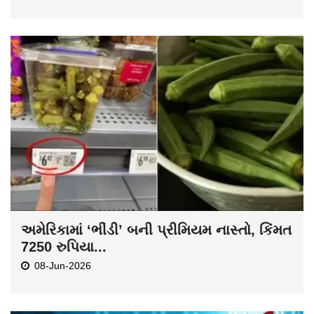
અમેરિકામાં ‘ભીંડી’ બની પ્રીમિયમ નાસ્તો, કિંમત
7250 રુપિયા...
08-Jun-2026