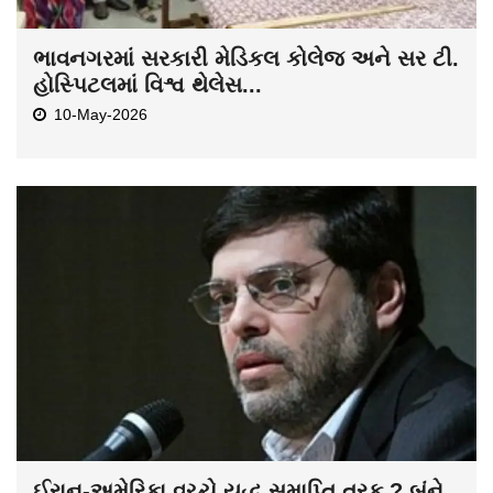
ભાવનગરમાં સરકારી મેડિકલ કોલેજ અને સર ટી.
હોસ્પિટલમાં વિશ્વ થેલેસ...
10-May-2026
ઈરાન-અમેરિકા વચ્ચે યુદ્ધ સમાપ્તિ તરફ ? બંને