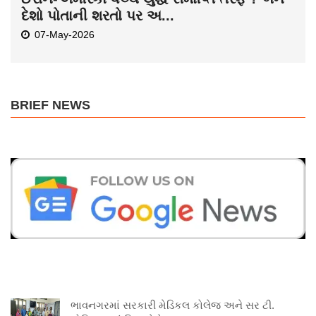
દેશો પોતાની શરતો પર અ...
07-May-2026
BRIEF NEWS
ભાવનગરમાં સરકારી મેડિકલ કોલેજ અને સર ટી.