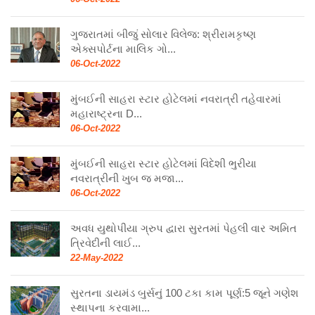
ગુજરાતમાં બીજું સોલાર વિલેજ: શ્રીરામકૃષ્ણ
એક્સપોર્ટના માલિક ગો...
06-Oct-2022
મુંબઈની સાહરા સ્ટાર હોટેલમાં નવરાત્રી તહેવારમાં
મહારાષ્ટ્રના D...
06-Oct-2022
મુંબઈની સાહરા સ્ટાર હોટેલમાં વિદેશી ભુરીયા
નવરાત્રીની ખુબ જ મજા...
06-Oct-2022
અવધ યુથોપીયા ગ્રુપ દ્વારા સુરતમાં પેહલી વાર અમિત
ત્રિવેદીની લાઈ...
22-May-2022
સુરતના ડાયમંડ બુર્સનું 100 ટકા કામ પૂર્ણ:5 જૂને ગણેશ
સ્થાપના કરવામા...