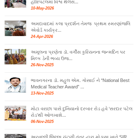
હોસ્પિટલમાં વિશ્વ થેલેસ...
10-May-2026
અમદાવાદમાં કલા પ્રદર્શન તેમજ પ્રથમ સ્મરણાંજલિ
એવોર્ડ કાર્યક્ર...
24-Apr-2026
અમૂલના પ્રણેતા ડૉ. વર્ગીસ કુરિયનના જન્મદિન પર
મિલ્ક ડેની ભવ્ય ઉજ...
26-Nov-2025
ભાવનગરના ડૉ. મહુલ એમ. ગોસાઈ ને “National Best
Medical Teacher Award” ...
13-Nov-2025
મોટા વરાછા પાસે દુખિયાનો દરબાર રોડ હવે ‘સરદાર પટેલ
રોડ’થી ઓળખાશે...
06-Nov-2025
અરવલ્લી જિલ્લા ચૂંટણી તંત્ર દ્વારા મોડાસા ખાતે SIR