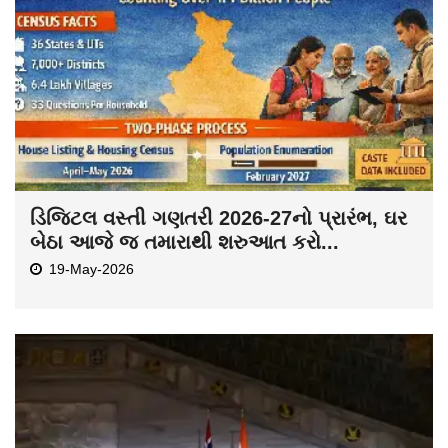
ડિજિટલ વસ્તી ગણતરી 2026-27નો પ્રારંભ, ઘર
બેઠા આજે જ તમારાથી શરુઆત કરો...
19-May-2026