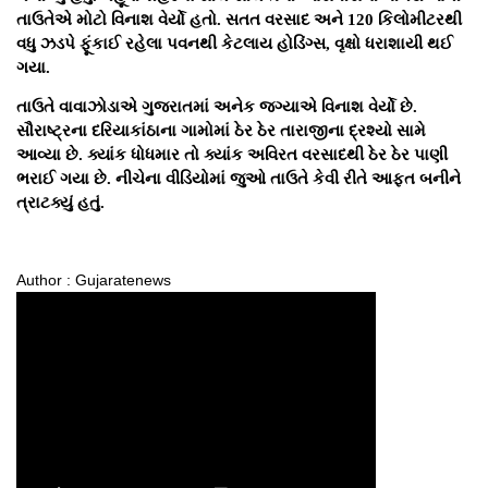
તાઉતેએ મોટો વિનાશ વેર્યો હતો. સતત વરસાદ અને 120 કિલોમીટરથી
વધુ ઝડપે ફૂંકાઈ રહેલા પવનથી કેટલાય હોડિંગ્સ, વૃક્ષો ધરાશાયી થઈ
ગયા.
તાઉતે વાવાઝોડાએ ગુજરાતમાં અનેક જગ્યાએ વિનાશ વેર્યો છે.
સૌરાષ્ટ્રના દરિયાકાંઠાના ગામોમાં ઠેર ઠેર તારાજીના દ્રશ્યો સામે
આવ્યા છે. ક્યાંક ધોધમાર તો ક્યાંક અવિરત વરસાદથી ઠેર ઠેર પાણી
ભરાઈ ગયા છે. નીચેના વીડિયોમાં જુઓ તાઉતે કેવી રીતે આફત બનીને
ત્રાટક્યું હતું.
Author : Gujaratenews