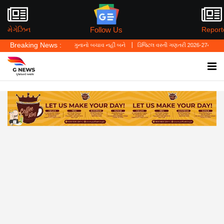
Follow Us
મેગેઝિન
Report
Breaking News :
ું—'પર્સનલ લો' ગુનાનો બચાવ નહીં બને
ડિજિટલ વસ્તી ગણતરી 2026-27નો પ્રારંભ, ઘર બેઠા આજ