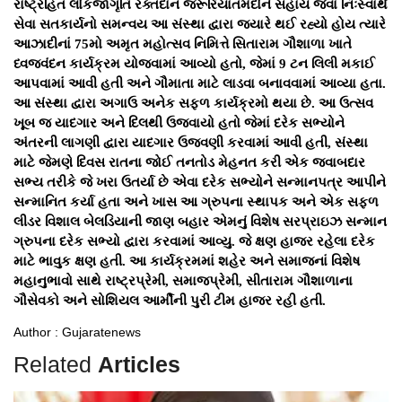
રાષ્ટ્રહિત લોકજાગૃતિ રક્તદાન જરૂરિયાતમંદોને સહાય જેવા નિઃસ્વાર્થ
સેવા સતકાર્યનો સમન્વય આ સંસ્થા દ્વારા જ્યારે થઈ રહ્યો હોય ત્યારે
આઝાદીનાં 75મો અમૃત મહોત્સવ નિમિત્તે સિતારામ ગૌશાળા ખાતે
ધ્વજવંદન કાર્યક્રમ યોજવામાં આવ્યો હતો, જેમાં 9 ટન લિલી મકાઈ
આપવામાં આવી હતી અને ગૌમાતા માટે લાડવા બનાવવામાં આવ્યા હતા.
આ સંસ્થા દ્વારા અગાઉ અનેક સફળ કાર્યક્રમો થયા છે. આ ઉત્સવ
ખૂબ જ યાદગાર અને દિલથી ઉજવાયો હતો જેમાં દરેક સભ્યોને
અંતરની લાગણી દ્વારા યાદગાર ઉજવણી કરવામાં આવી હતી, સંસ્થા
માટે જેમણે દિવસ રાતના જોઈ તનતોડ મેહનત કરી એક જવાબદાર
સભ્ય તરીકે જે ખરા ઉતર્યા છે એવા દરેક સભ્યોને સન્માનપત્ર આપીને
સન્માનિત કર્યા હતા અને ખાસ આ ગ્રુપના સ્થાપક અને એક સફળ
લીડર વિશાલ બેલડિયાની જાણ બહાર એમનું વિશેષ સરપ્રાઇઝ સન્માન
ગ્રુપના દરેક સભ્યો દ્વારા કરવામાં આવ્યુ. જે ક્ષણ હાજર રહેલા દરેક
માટે ભાવુક ક્ષણ હતી. આ કાર્યક્રમમાં શહેર અને સમાજનાં વિશેષ
મહાનુભાવો સાથે રાષ્ટ્રપ્રેમી, સમાજપ્રેમી, સીતારામ ગૌશાળાના
ગૌસેવકો અને સોશિયલ આર્મીની પુરી ટીમ હાજર રહી હતી.
Author : Gujaratenews
Related
Articles