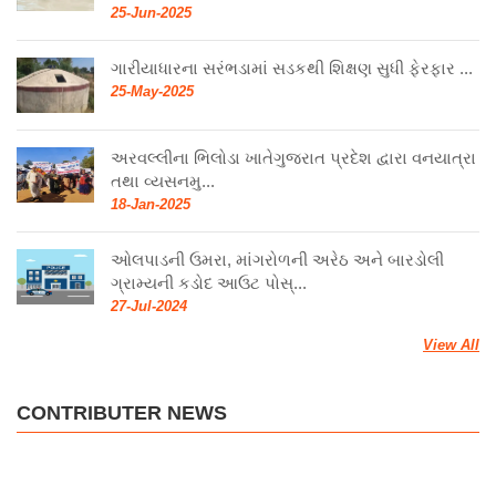
25-Jun-2025
ગારીયાધારના સરંભડામાં સડકથી શિક્ષણ સુધી ફેરફાર ...
25-May-2025
અરવલ્લીના ભિલોડા ખાતેગુજરાત પ્રદેશ દ્વારા વનયાત્રા
તથા વ્યસનમુ...
18-Jan-2025
ઓલપાડની ઉમરા, માંગરોળની અરેઠ અને બારડોલી
ગ્રામ્યની કડોદ આઉટ પોસ્...
27-Jul-2024
View All
CONTRIBUTER NEWS