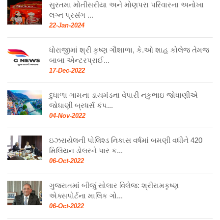
સુરતમા મોતીસરીયા અને મોણપરા પરિવારના અનોખા
લગ્ન પ્રસંગ ...
22-Jan-2024
ધોરાજીમાં શ્રી કૃષ્ણ ગૌશાળા, કે.ઓ શાહ કોલેજ તેમજ
બાબા એન્ટરપ્રાઈ...
17-Dec-2022
દુધાળા ગામના ડાયમંડના વેપારી નકુભાઇ જોધાણીએ
જોધાણી બ્રધર્સ કંપ...
04-Nov-2022
ઇઝરાયેલની પોલિશ્ડ નિકાસ વર્ષમાં બમણી વધીને 420
મિલિયન ડોલરને પાર ક...
06-Oct-2022
ગુજરાતમાં બીજું સોલાર વિલેજ: શ્રીરામકૃષ્ણ
એક્સપોર્ટના માલિક ગો...
06-Oct-2022