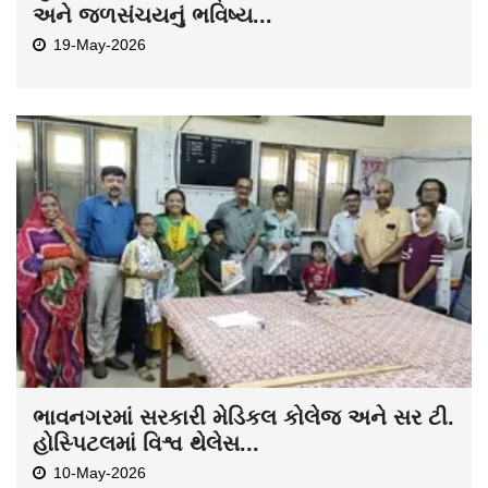
અને જળસંચયનું ભવિષ્ય...
19-May-2026
ભાવનગરમાં સરકારી મેડિકલ કોલેજ અને સર ટી.
હોસ્પિટલમાં વિશ્વ થેલેસ...
10-May-2026