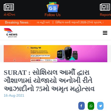
Follow Us
મેગેઝિન
Report
Breaking News :
લ લો' ગુનાનો બચાવ નહીં બને
ડિજિટલ વસ્તી ગણતરી 2026-27નો પ્રારંભ, ઘર બેઠા આજે જ તમાર
SURAT : સોશિયલ આર્મી દ્વારા
ગૌશાળામાં યોજાયો અનોખી રીતે
આઝાદીનો 75મો અમૃત મહોત્સવ
16-Aug-2021