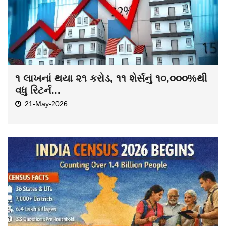
૧ લાખનાં થયા ૨૧ કરોડ, ૧૧ શેર્સનું ૧૦,૦૦૦%થી
વધુ રિટર્ન...
21-May-2026