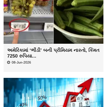
અમેરિકામાં ‘ભીંડી’ બની પ્રીમિયમ નાસ્તો, કિંમત
7250 રુપિયા...
08-Jun-2026