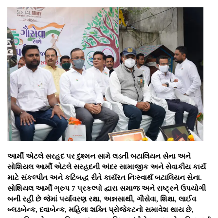
આર્મી એટલે સરહદ પર દુશ્મન સામે લડતી બટાલિયન સેના અને
સોશિયલ આર્મી એટલે સરહદની અંદર સામાજીક અને સેવાકીય કાર્ય
માટે સંકલ્પીત અને કટિબદ્ધ રીતે કાર્યરત નિઃસ્વાર્થ બટાલિયન સેના.
સોશિયલ આર્મી ગ્રુપ 7 પ્રકલ્પો દ્વારા સમાજ અને રાષ્ટ્રને ઉપયોગી
બની રહી છે જેમાં પર્યાવરણ રક્ષા, અન્નસાથી, ગૌસેવા, શિક્ષા, લાઈવ
બ્લડબેન્ક, દવાબેન્ક, મહિલા શક્તિ પ્રોજેકટનો સમાવેશ થાય છે,