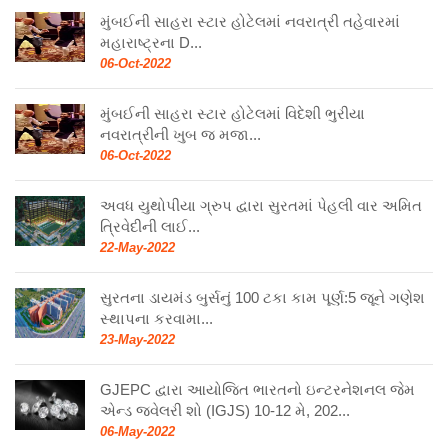
મુંબઈની સાહરા સ્ટાર હોટેલમાં નવરાત્રી તહેવારમાં
મહારાષ્ટ્રના D...
06-Oct-2022
મુંબઈની સાહરા સ્ટાર હોટેલમાં વિદેશી ભુરીયા
નવરાત્રીની ખુબ જ મજા...
06-Oct-2022
અવધ યુથોપીયા ગ્રુપ દ્વારા સુરતમાં પેહલી વાર અમિત
ત્રિવેદીની લાઈ...
22-May-2022
સુરતના ડાયમંડ બુર્સનું 100 ટકા કામ પૂર્ણ:5 જૂને ગણેશ
સ્થાપના કરવામા...
23-May-2022
GJEPC દ્વારા આયોજિત ભારતનો ઇન્ટરનેશનલ જેમ
એન્ડ જ્વેલરી શો (IGJS) 10-12 મે, 202...
06-May-2022