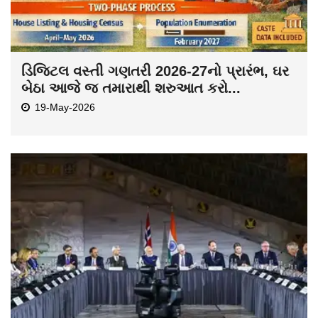
ડિજિટલ વસ્તી ગણતરી 2026-27નો પ્રારંભ, ઘર
બેઠા આજે જ તમારાથી શરુઆત કરો...
19-May-2026