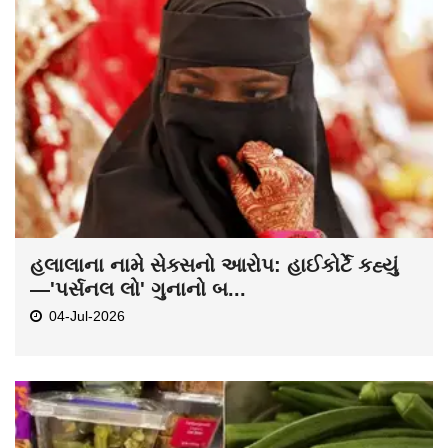
હલાલાના નામે સેક્સનો આરોપ: હાઈકોર્ટે કહ્યું
—'પર્સનલ લો' ગુનાનો બ...
04-Jul-2026