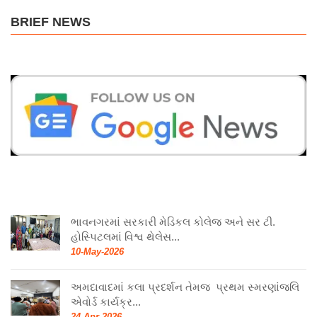
BRIEF NEWS
ભાવનગરમાં સરકારી મેડિકલ કોલેજ અને સર ટી.
હોસ્પિટલમાં વિશ્વ થેલેસ...
10-May-2026
અમદાવાદમાં કલા પ્રદર્શન તેમજ પ્રથમ સ્મરણાંજલિ
એવોર્ડ કાર્યક્ર...