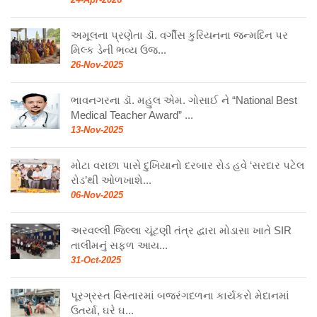
24-Apr-2026
અમૂલના પ્રણેતા ડૉ. વર્ગીસ કુરિયનના જન્મદિન પર
મિલ્ક ડેની ભવ્ય ઉજ...
26-Nov-2025
ભાવનગરના ડૉ. મહુલ એમ. ગોસાઈ ને “National Best
Medical Teacher Award” ...
13-Nov-2025
મોટા વરાછા પાસે દુખિયાનો દરબાર રોડ હવે ‘સરદાર પટેલ
રોડ’થી ઓળખાશે...
06-Nov-2025
અરવલ્લી જિલ્લા ચૂંટણી તંત્ર દ્વારા મોડાસા ખાતે SIR
તાલીમનું સફળ આય...
31-Oct-2025
પૂરગ્રસ્ત વિસ્તારમાં બજરંગદળના કાર્યકરો મેદાનમાં
ઉતર્યા, ઘરે ઘ...