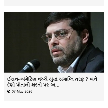
ઈરાન-અમેરિકા વચ્ચે યુદ્ધ સમાપ્તિ તરફ ? બંને
દેશો પોતાની શરતો પર અ...
07-May-2026