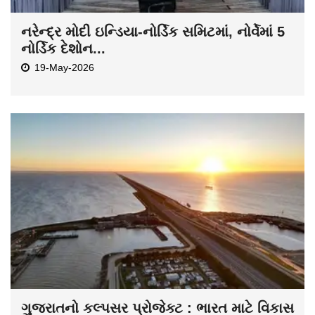
નરેન્દ્ર મોદી ઇન્ડિયા-નોર્ડિક સમિટમાં, નોર્વેમાં 5
નોર્ડિક દેશોન...
19-May-2026
ગુજરાતનો કલ્પસર પ્રોજેક્ટ : ભારત માટે વિકાસ