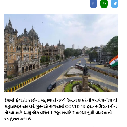
દેશમાં ફેલાતી કોરોના મહામારી વચ્ચે ઉદ્ધવ ઠાકરેની આગેવાનીવાળી
મહારાષ્ટ્ર સરકારે ગુરુવારે રાજ્યમાં COVID-19 ટ્રાન્સમિશન ચેન
તોડવા માટે ચાલુ લોકડાઉન 1 જૂન સવારે 7 વાગ્યા સુધી વધારવાની
જાહેરાત કરી છે.