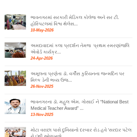
ભાવનગરમાં સરકારી મેડિકલ કોલેજ અને સર ટી.
હોસ્પિટલમાં વિશ્વ થેલેસ...
10-May-2026
અમદાવાદમાં કલા પ્રદર્શન તેમજ પ્રથમ સ્મરણાંજલિ
એવોર્ડ કાર્યક્ર...
24-Apr-2026
અમૂલના પ્રણેતા ડૉ. વર્ગીસ કુરિયનના જન્મદિન પર
મિલ્ક ડેની ભવ્ય ઉજ...
26-Nov-2025
ભાવનગરના ડૉ. મહુલ એમ. ગોસાઈ ને “National Best
Medical Teacher Award” ...
13-Nov-2025
મોટા વરાછા પાસે દુખિયાનો દરબાર રોડ હવે ‘સરદાર પટેલ
રોડ’થી ઓળખાશે...