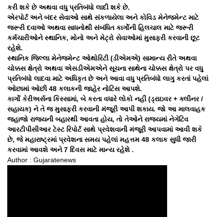
કરી શકે છે અથવા વધુ પ્રતિબંધો લાદી શકે છે.
એરપોર્ટ અને બંદર સેવાઓ સાથે સંકળાયેલા અને કોવિડ મેનેજમેન્ટ માટે
જરૂરી દવાઓ અથવા સાધનોથી સંબંધિત કાર્ગોની હિલચાલ માટે જરૂરી
કર્મચારીઓને સ્થાનિક, મોનો અને મેટ્રો સેવાઓમાં મુસાફરી કરવાની છૂટ
રહેશે.
સ્થાનિક જિલ્લા મેનેજમેન્ટ ઓથોરિટી (ડીએમએ) સામાન્ય રીતે અથવા
ચોક્કસ ક્ષેત્રો અથવા એસડીએમએને સૂચના સાથેના ચોક્કસ ક્ષેત્રો પર વધુ
પ્રતિબંધો લાદવા માટે અધિકૃત છે અને આવા વધુ પ્રતિબંધો લાગુ કરતાં પહેલાં
ઓછામાં ઓછી 48 કલાકની જાહેર નોટિસ આપશે.
કાર્ગો કેરીઅર્સના કિસ્સામાં, બે કરતા વધારે લોકો નહીં (ડ્રાઇવર + ક્લીનર /
સહાયક) ને તે જ મુસાફરી કરવાની મંજૂરી આપી શકાય. જો આ માલવાહક
જહાજો રાજ્યની બહારથી આવતા હોય, તો તેઓને રાજ્યમાં નેગેટિવ
આરટીપીસીઆર ટેસ્ટ રિપોર્ટ સાથે પ્રવેશવાની મંજૂરી આપવામાં આવી શકે
છે, જે મહારાષ્ટ્રમાં પ્રવેશના સમય પહેલાં મહત્તમ 48 કલાક સુધી જારી
કરવામાં આવશે અને 7 દિવસ માટે માન્ય રહેશે .
Author : Gujaratenews