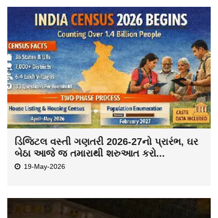
ડિજિટલ વસ્તી ગણતરી 2026-27નો પ્રારંભ, ઘર
બેઠા આજે જ તમારાથી શરુઆત કરો...
19-May-2026