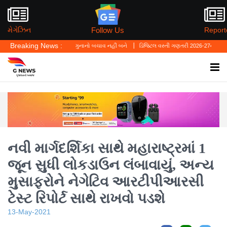
Follow Us
મેગેઝિન
Report
Breaking News :
યું—'પર્સનલ લો' ગુનાનો બચાવ નહીં બને
ડિજિટલ વસ્તી ગણતરી 2026-27નો પ્રારંભ, ઘર બેઠા આ
નવી માર્ગદર્શિકા સાથે મહારાષ્ટ્રમાં 1
જૂન સુધી લોકડાઉન લંબાવાયું, અન્ય
મુસાફરોને નેગેટિવ આરટીપીઆરસી
ટેસ્ટ રિપોર્ટ સાથે રાખવો પડશે
13-May-2021