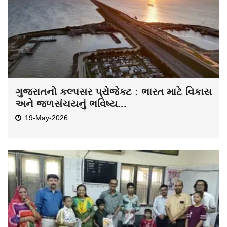
ગુજરાતનો કલ્પસર પ્રોજેક્ટ : ભારત માટે વિકાસ
અને જળસંચયનું ભવિષ્ય...
19-May-2026