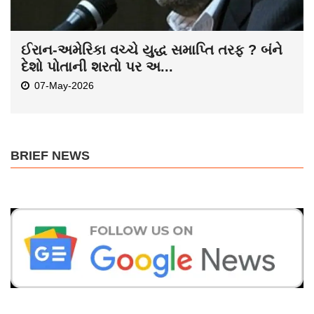
ઈરાન-અમેરિકા વચ્ચે યુદ્ધ સમાપ્તિ તરફ ? બંને
દેશો પોતાની શરતો પર અ...
07-May-2026
BRIEF NEWS