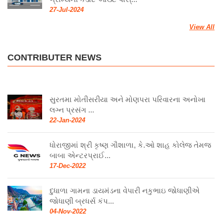
ગ્રામ્યની કડોદ આઉટ પોસ્...
27-Jul-2024
View All
CONTRIBUTER NEWS
સુરતમા મોતીસરીયા અને મોણપરા પરિવારના અનોખા
લગ્ન પ્રસંગ ...
22-Jan-2024
ધોરાજીમાં શ્રી કૃષ્ણ ગૌશાળા, કે.ઓ શાહ કોલેજ તેમજ
બાબા એન્ટરપ્રાઈ...
17-Dec-2022
દુધાળા ગામના ડાયમંડના વેપારી નકુભાઇ જોધાણીએ
જોધાણી બ્રધર્સ કંપ...
04-Nov-2022