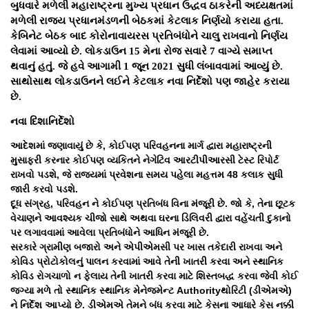
બુધવારે મળેલી મહારાષ્ટ્રના મુખ્ય પ્રધાન ઉદ્ધવ ઠાકરેની અધ્યક્ષતમાં
મળેલી રાજ્ય પ્રધાનમંડળની બેઠકમાં કેટલાક નિર્ણયો કરાયા હતા.
કેબિનેટ બેઠક બાદ કોરોનાવાયરસ પ્રતિબંધોને ચાલુ રાખવાનો નિર્ણય
લેવામાં આવ્યો છે. લોકડાઉન 15 મેના રોજ સવારે 7 વાગ્યે સમાપ્ત
થવાનું હતું. જે હવે આગામી 1 જૂન 2021 સુધી લંબાવવામાં આવ્યું છે.
સાથોસાથ લોકડાઉનને લઈને કેટલાક નવા નિર્દેશો પણ જાહેર કરાયા
છે.
નવા દિશાનિર્દેશો
આદેશમાં જણાવાયું છે કે, કોઈપણ પરિવહનના માર્ગ દ્વારા મહારાષ્ટ્રની
મુસાફરી કરનાર કોઈપણ વ્યકિતને નેગેટિવ આરટીપીઆરસી ટેસ્ટ રિપોર્ટ
રાખવો પડશે, જે રાજ્યમાં પ્રવેશના સમય પહેલા મહત્તમ 48 કલાક સુધી
જારી કરવો પડશે.
દૂધ સંગ્રહ, પરિવહન ને કોઈપણ પ્રતિબંધ વિના મંજૂરી છે. જો કે, તેના છૂટક
વેચાણને આવશ્યક ચીજો સાથે અથવા ઘરના ડિલિવરી દ્વારા વહેંચતી દુકાનો
પર લગાવવામાં આવેલા પ્રતિબંધોને આધિન મંજૂરી છે.
સરકારે ગ્રામીણ બજારો અને એપીએમસી પર ખાસ તકેદારી રાખવા અને
કોવિડ પ્રોટોકોલનું પાલન કરવામાં આવે તેની ખાતરી કરવા અને સ્થાનિક
કોવિડ રોગચાળો ન ફેલાય તેની ખાતરી કરવા માટે શિસ્તબદ્ધ કરવા જેવી કોઈ
જગ્યા મળે તો સ્થાનિક સ્થાનિક મેનેજમેન્ટ Authorityથોરિટી (ડીએમએ)
ને નિર્દેશ આપ્યો છે. ડીએમએ તેમને બંધ કરવા માટે કેસના આધારે કેસ નક્કી