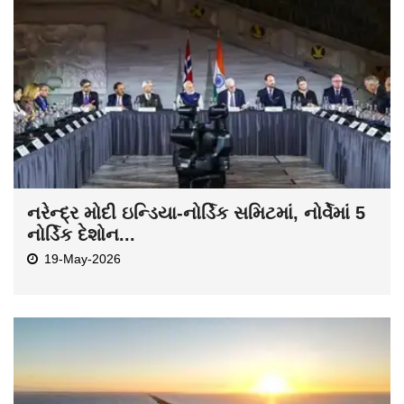
નરેન્દ્ર મોદી ઇન્ડિયા-નોર્ડિક સમિટમાં, નોર્વેમાં 5
નોર્ડિક દેશોન...
19-May-2026