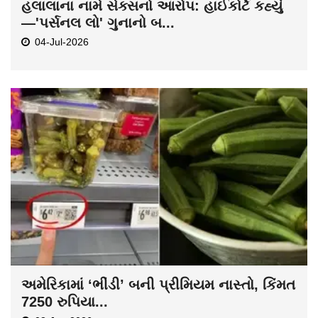
હલાલાના નામે સેક્સનો આરોપ: હાઈકોર્ટે કહ્યું
—'પર્સનલ લો' ગુનાનો બ...
04-Jul-2026
અમેરિકામાં ‘ભીંડી’ બની પ્રીમિયમ નાસ્તો, કિંમત
7250 રુપિયા...