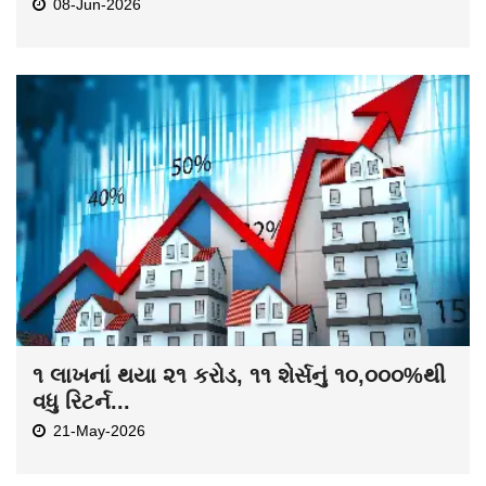
08-Jun-2026
૧ લાખનાં થયા ૨૧ કરોડ, ૧૧ શેર્સનું ૧૦,૦૦૦%થી
વધુ રિટર્ન...
21-May-2026