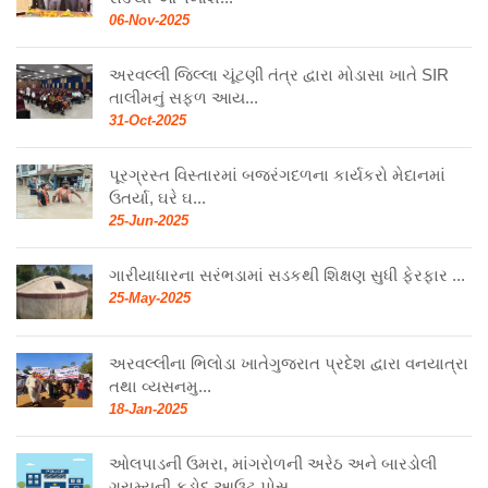
06-Nov-2025
અરવલ્લી જિલ્લા ચૂંટણી તંત્ર દ્વારા મોડાસા ખાતે SIR
તાલીમનું સફળ આય...
31-Oct-2025
પૂરગ્રસ્ત વિસ્તારમાં બજરંગદળના કાર્યકરો મેદાનમાં
ઉતર્યા, ઘરે ઘ...
25-Jun-2025
ગારીયાધારના સરંભડામાં સડકથી શિક્ષણ સુધી ફેરફાર ...
25-May-2025
અરવલ્લીના ભિલોડા ખાતેગુજરાત પ્રદેશ દ્વારા વનયાત્રા
તથા વ્યસનમુ...
18-Jan-2025
ઓલપાડની ઉમરા, માંગરોળની અરેઠ અને બારડોલી