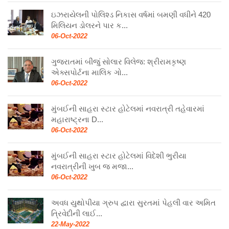
ઇઝરાયેલની પોલિશ્ડ નિકાસ વર્ષમાં બમણી વધીને 420
મિલિયન ડોલરને પાર ક...
06-Oct-2022
ગુજરાતમાં બીજું સોલાર વિલેજ: શ્રીરામકૃષ્ણ
એક્સપોર્ટના માલિક ગો...
06-Oct-2022
મુંબઈની સાહરા સ્ટાર હોટેલમાં નવરાત્રી તહેવારમાં
મહારાષ્ટ્રના D...
06-Oct-2022
મુંબઈની સાહરા સ્ટાર હોટેલમાં વિદેશી ભુરીયા
નવરાત્રીની ખુબ જ મજા...
06-Oct-2022
અવધ યુથોપીયા ગ્રુપ દ્વારા સુરતમાં પેહલી વાર અમિત
ત્રિવેદીની લાઈ...
22-May-2022