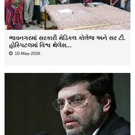
ભાવનગરમાં સરકારી મેડિકલ કોલેજ અને સર ટી.
હોસ્પિટલમાં વિશ્વ થેલેસ...
10-May-2026