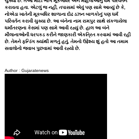
ચુક્યા છે. તેઓ મોટા ભાગે મૂકબધિર અને મહિલાઓનું ધર્મ પરિવર્તન
કરાવતા હતા. એટલું જ નહીં, તપાસમાં એવું પણ સામે આવ્યું છે કે,
નોએડા ખાતેની મૂકબધિર શાળાના દોઢ ડઝન બાળકોનું પણ ધર્મ
પરિવર્તન કરાવી ચુક્યા છે. આ બંનેના નામ રામપુર સાથે સંકળાયેલા
ધર્માંતરણના કેસમાં પણ સામે આવી રહ્યું છે. હાલ આ બંને
મૌલાનાઓની ધરપકડ કરીને જાણકારી એકત્રિત કરવામાં આવી રહી
છે. તેમને ફન્ડિંગ ક્યાંથી મળતું હતું, તેમનો ઉદ્દેશ્ય શું હતો આ તમામ
સવાલોનો જવાબ પુછવામાં આવી રહ્યો છે.
Author : Gujaratenews