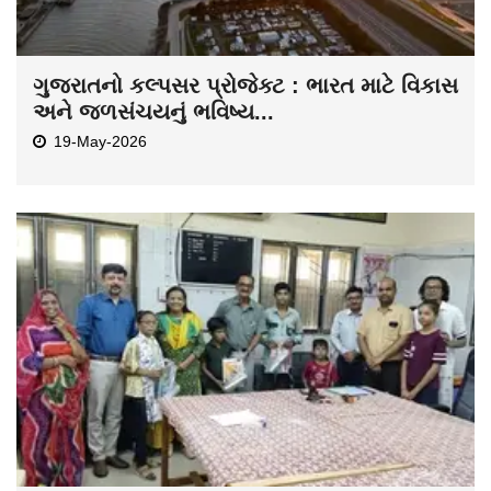
ગુજરાતનો કલ્પસર પ્રોજેક્ટ : ભારત માટે વિકાસ
અને જળસંચયનું ભવિષ્ય...
19-May-2026