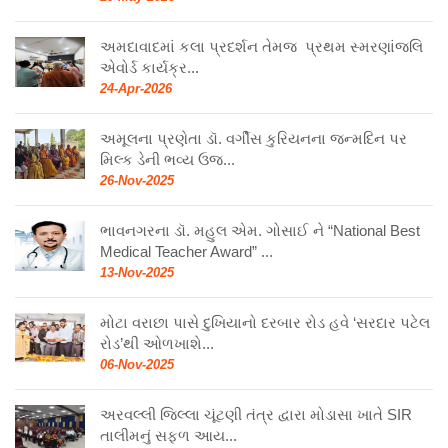
અમદાવાદમાં કલા પ્રદર્શન તેમજ પ્રથમ સ્મરણાંજલિ
એવોર્ડ કાર્યક્ર...
24-Apr-2026
અમૂલના પ્રણેતા ડૉ. વર્ગીસ કુરિયનના જન્મદિન પર
મિલ્ક ડેની ભવ્ય ઉજ...
26-Nov-2025
ભાવનગરના ડૉ. મહુલ એમ. ગોસાઈ ને “National Best
Medical Teacher Award” ...
13-Nov-2025
મોટા વરાછા પાસે દુખિયાનો દરબાર રોડ હવે ‘સરદાર પટેલ
રોડ’થી ઓળખાશે...
06-Nov-2025
અરવલ્લી જિલ્લા ચૂંટણી તંત્ર દ્વારા મોડાસા ખાતે SIR
તાલીમનું સફળ આય...