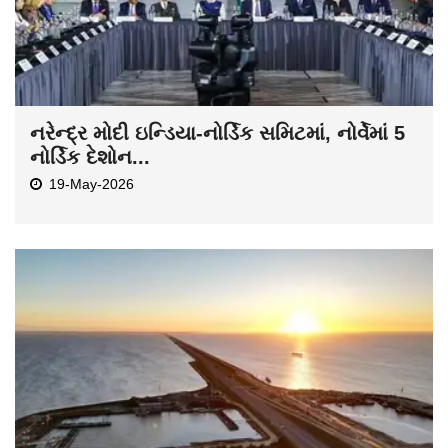
નરેન્દ્ર મોદી ઇન્ડિયા-નોર્ડિક સમિટમાં, નોર્વેમાં 5
નોર્ડિક દેશોન...
19-May-2026