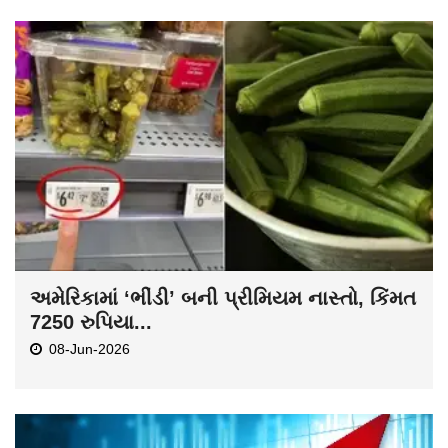
અમેરિકામાં ‘ભીંડી’ બની પ્રીમિયમ નાસ્તો, કિંમત
7250 રુપિયા...
08-Jun-2026