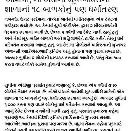
શાળાનાં ૧૮ બાળકોનું પણ ધર્માંતરણ
લખનઉ: ઉત્તર પ્રદેશના નોએડા ખાતેથી ધર્માંતરણના એક રેકેટનો
પર્દાફાશ થયો છે. આ કેસમાં યુપી એટીએસ દ્વારા ૨ મૌલાનાઓની
ધરપકડ કરવામાં આવી છે. છેલ્લા ૨ વર્ષથી આ રેકેટ ચાલી રહ્યું હતું
અને તેમાં મૂક-બધિર બાળકો અને મહિલાઓને ટાર્ગેટ કરીને તેમનું ધર્મ
પરિવર્તન કરવામાં આવતું હતું. આ કેસમાં પોલીસને પાકિસ્તાની ગુપ્તચર
એજન્સી આઈએસઆઈ ફન્ડિંગ કરતું હોવાના પણ પુરાવા મળ્યા છે.
અત્યાર સુધીમાં ૨ લોકોની ધરપકડ કરવામાં આવી છે, પરંતુ તેમાં ૧૦૦
કરતા વધારે લોકો સામેલ હોવાની આશંકા છે.
યુપીના એડીજી પ્રશાંતકુમારે જણાવ્યું કે, છેલ્લા એક વર્ષમાં ૩૫૦
લોકોને તૈયાર કરાયા છે. નોએડા ખાતે આવેલી મૂક-બધિરો માટેની એક
શાળાના ૧૮ બાળકોનું પણ ધર્માંતરણ કરવામાં આવ્યું છે. અત્યાર સુધીમાં
૧,૦૦૦ કરતા પણ વધારે લોકોનું ધર્મ પરિવર્તન કરવામાં આવ્યું છે. આ
આખું રેકેટ છેલ્લા ૨ વર્ષોથી ચાલી રહ્યું હતું. પ્રશાંત કુમારના કહેવા
પ્રમાણે આ કેસમાં વિદેશી ફન્ડિંગ (પાકિસ્તાની ગુપ્તચર સંસ્થા
આઈએસઆઈ)ના પુરાવા પણ મળ્યા છે. વધુમાં તેમના કહેવા પ્રમાણે
લોકોને ડરાવી-ધમકાવીને અને લાલચ આપીને ધર્માંતરણ કરાવાતું હતું.