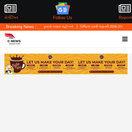
Follow Us
મેગેઝિન
Report
Breaking News :
હ્યું—'પર્સનલ લો' ગુનાનો બચાવ નહીં બને
ડિજિટલ વસ્તી ગણતરી 2026-27નો પ્રારંભ, ઘર બેઠા