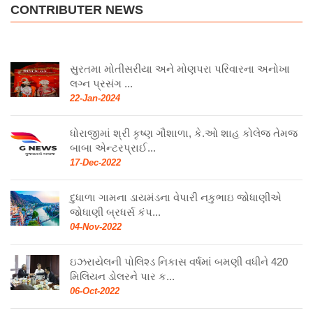
CONTRIBUTER NEWS
સુરતમા મોતીસરીયા અને મોણપરા પરિવારના અનોખા
લગ્ન પ્રસંગ ...
22-Jan-2024
ધોરાજીમાં શ્રી કૃષ્ણ ગૌશાળા, કે.ઓ શાહ કોલેજ તેમજ
બાબા એન્ટરપ્રાઈ...
17-Dec-2022
દુધાળા ગામના ડાયમંડના વેપારી નકુભાઇ જોધાણીએ
જોધાણી બ્રધર્સ કંપ...
04-Nov-2022
ઇઝરાયેલની પોલિશ્ડ નિકાસ વર્ષમાં બમણી વધીને 420
મિલિયન ડોલરને પાર ક...
06-Oct-2022