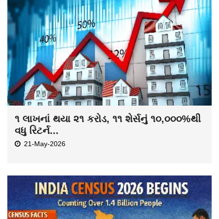
૧ લાખનાં થયા ૨૧ કરોડ, ૧૧ શેર્સનું ૧૦,૦૦૦%થી
વધુ રિટર્ન...
21-May-2026