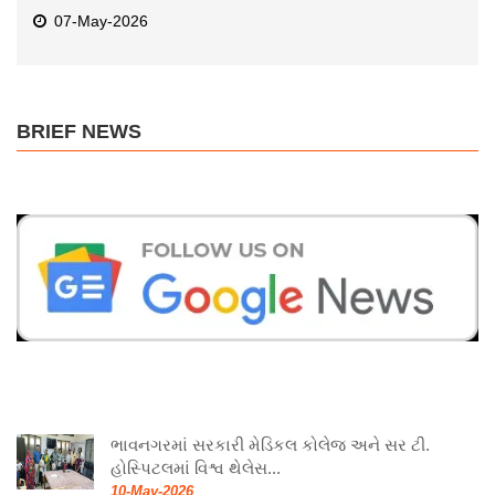
07-May-2026
BRIEF NEWS
ભાવનગરમાં સરકારી મેડિકલ કોલેજ અને સર ટી.
હોસ્પિટલમાં વિશ્વ થેલેસ...
10-May-2026