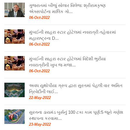
ગુજરાતમાં બીજું સોલાર વિલેજ: શ્રીરામકૃષ્ણ
એક્સપોર્ટના માલિક ગો...
06-Oct-2022
મુંબઈની સાહરા સ્ટાર હોટેલમાં નવરાત્રી તહેવારમાં
મહારાષ્ટ્રના D...
06-Oct-2022
મુંબઈની સાહરા સ્ટાર હોટેલમાં વિદેશી ભુરીયા
નવરાત્રીની ખુબ જ મજા...
06-Oct-2022
અવધ યુથોપીયા ગ્રુપ દ્વારા સુરતમાં પેહલી વાર અમિત
ત્રિવેદીની લાઈ...
22-May-2022
સુરતના ડાયમંડ બુર્સનું 100 ટકા કામ પૂર્ણ:5 જૂને ગણેશ
સ્થાપના કરવામા...
23-May-2022