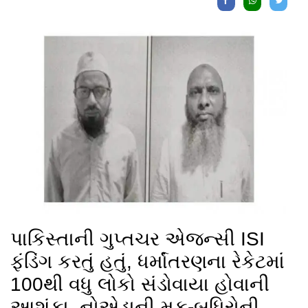
પાકિસ્તાની ગુપ્તચર એજન્સી ISI
ફંડિંગ કરતું હતું, ધર્માંતરણના રેકેટમાં
100થી વધુ લોકો સંડોવાયા હોવાની
આશંકા, નોએડાની મૂક-બધિરોની