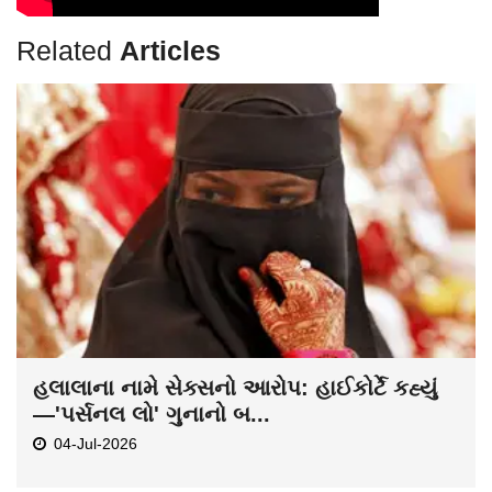
Related
Articles
હલાલાના નામે સેક્સનો આરોપ: હાઈકોર્ટે કહ્યું
—'પર્સનલ લો' ગુનાનો બ...
04-Jul-2026