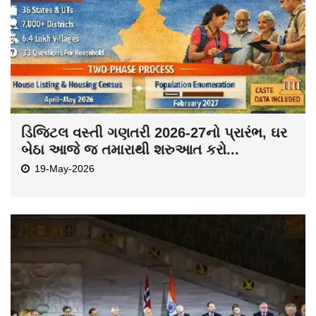
ડિજિટલ વસ્તી ગણતરી 2026-27નો પ્રારંભ, ઘર
બેઠા આજે જ તમારાથી શરુઆત કરો...
19-May-2026