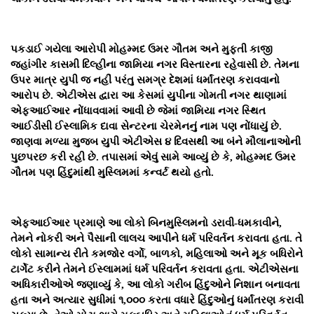
પકડાઈ ગયેલા આરોપી મોહમ્મદ ઉમર ગૌતમ અને મુફ્તી કાજી
જહાંગીર કાસમી દિલ્હીના જામિયા નગર વિસ્તારના રહેવાસી છે. તેમના
ઉપર માત્ર યુપી જ નહીં પરંતુ સમગ્ર દેશમાં ધર્માંતરણ કરાવવાનો
આરોપ છે. એટીએસ દ્વારા આ કેસમાં યુપીના ગોમતી નગર થાણામાં
એફઆઈઆર નોંધાવવામાં આવી છે જેમાં જામિયા નગર સ્થિત
આઈડીસી ઈસ્લામિક દાવા સેન્ટરના ચેરમેનનું નામ પણ નોંધાયું છે.
જાણવા મળ્યા મુજબ યુપી એટીએસ ૪ દિવસથી આ બંને મૌલાનાઓની
પુછપરછ કરી રહી છે. તપાસમાં એવું સામે આવ્યું છે કે, મોહમ્મદ ઉમર
ગૌતમ પણ હિંદુમાંથી મુસ્લિમમાં કન્વર્ટ થયો હતો.
એફઆઈઆર પ્રમાણે આ લોકો બિનમુસ્લિમનો ડરાવી-ધમકાવીને,
તેમને નોકરી અને પૈસાની લાલચ આપીને ધર્મ પરિવર્તન કરાવતા હતા. તે
લોકો સામાન્ય રીતે કમજોર વર્ગો, બાળકો, મહિલાઓ અને મૂક બધિરોને
ટાર્ગેટ કરીને તેમને ઈસ્લામમાં ધર્મ પરિવર્તન કરાવતા હતા. એટીએસના
અધિકારીઓએ જણાવ્યું કે, આ લોકો ગરીબ હિંદુઓને નિશાન બનાવતા
હતા અને અત્યાર સુધીમાં ૧,૦૦૦ કરતા વધારે હિંદુઓનું ધર્માંતરણ કરાવી