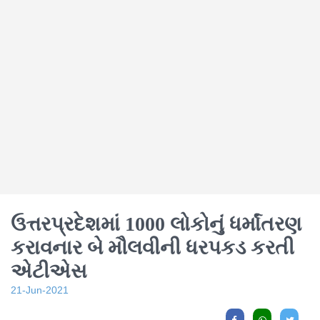
ઉત્તરપ્રદેશમાં 1000 લોકોનું ધર્માંતરણ
કરાવનાર બે મૌલવીની ધરપકડ કરતી
એટીએસ
21-Jun-2021