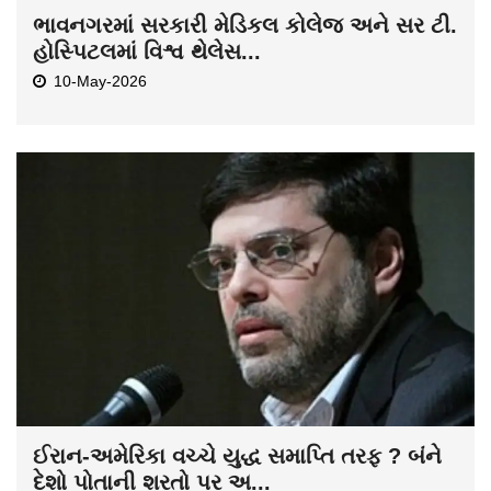
ભાવનગરમાં સરકારી મેડિકલ કોલેજ અને સર ટી.
હોસ્પિટલમાં વિશ્વ થેલેસ...
10-May-2026
ઈરાન-અમેરિકા વચ્ચે યુદ્ધ સમાપ્તિ તરફ ? બંને
દેશો પોતાની શરતો પર અ...