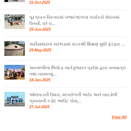
31-Oct-2025
પૂરગ્રસ્ત વિસ્તારમાં બજરંગદળના કાર્યકરો મેદાનમાં
ઉતર્યા, ઘરે ઘ...
25-Jun-2025
ગારીયાધારના સરંભડામાં સડકથી શિક્ષણ સુધી ફેરફાર ...
25-May-2025
અરવલ્લીના ભિલોડા ખાતેગુજરાત પ્રદેશ દ્વારા વનયાત્રા
તથા વ્યસનમુ...
18-Jan-2025
ઓલપાડની ઉમરા, માંગરોળની અરેઠ અને બારડોલી
ગ્રામ્યની કડોદ આઉટ પોસ્...
27-Jul-2024
View All