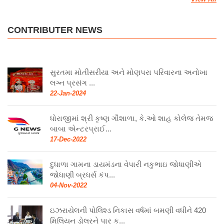
View All
CONTRIBUTER NEWS
સુરતમા મોતીસરીયા અને મોણપરા પરિવારના અનોખા
લગ્ન પ્રસંગ ...
22-Jan-2024
ધોરાજીમાં શ્રી કૃષ્ણ ગૌશાળા, કે.ઓ શાહ કોલેજ તેમજ
બાબા એન્ટરપ્રાઈ...
17-Dec-2022
દુધાળા ગામના ડાયમંડના વેપારી નકુભાઇ જોધાણીએ
જોધાણી બ્રધર્સ કંપ...
04-Nov-2022
ઇઝરાયેલની પોલિશ્ડ નિકાસ વર્ષમાં બમણી વધીને 420
મિલિયન ડોલરને પાર ક...