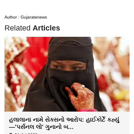
Author : Gujaratenews
Related
Articles
હલાલાના નામે સેક્સનો આરોપ: હાઈકોર્ટે કહ્યું
—'પર્સનલ લો' ગુનાનો બ...