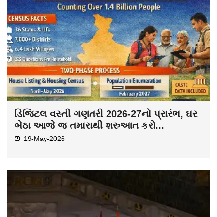
ડિજિટલ વસ્તી ગણતરી 2026-27નો પ્રારંભ, ઘર
બેઠા આજે જ તમારાથી શરુઆત કરો...
19-May-2026