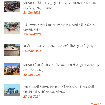
અરવલ્લી જિલ્લા ચૂંટણી તંત્ર દ્વારા મોડાસા ખાતે SIR
તાલીમનું સફળ આય...
31-Oct-2025
પૂરગ્રસ્ત વિસ્તારમાં બજરંગદળના કાર્યકરો મેદાનમાં
ઉતર્યા, ઘરે ઘ...
25-Jun-2025
ગારીયાધારના સરંભડામાં સડકથી શિક્ષણ સુધી ફેરફાર ...
25-May-2025
અરવલ્લીના ભિલોડા ખાતેગુજરાત પ્રદેશ દ્વારા વનયાત્રા
તથા વ્યસનમુ...
18-Jan-2025
ઓલપાડની ઉમરા, માંગરોળની અરેઠ અને બારડોલી
ગ્રામ્યની કડોદ આઉટ પોસ્...
27-Jul-2024