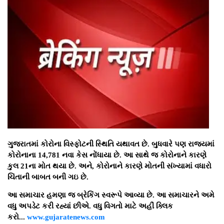
ગુજરાતમાં કોરોના વિસ્ફોટની સ્થિતિ યથાવત છે. બુધવારે પણ રાજયમાં
કોરોનાના 14,781 નવા કેસ નોંધાયા છે. આ સાથે જ કોરોનાને કારણે
કુલ 21ના મોત થયા છે. અને, કોરોનાને કારણે મોતની સંખ્યામાં વધારો
ચિંતાની બાબત બની ગઇ છે.
આ સમાચાર હમણા જ બ્રેકિંગ સ્વરૂપે આવ્યા છે. આ સમાચારને અમે
વધુ અપડેટ કરી રહ્યાં છીએ. વધુ વિગતો માટે અહીં ક્લિક
કરો...
www.gujaratenews.com