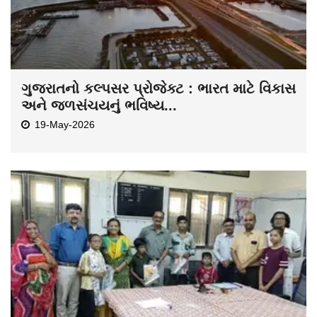
ગુજરાતનો કલ્પસર પ્રોજેક્ટ : ભારત માટે વિકાસ
અને જળસંચયનું ભવિષ્ય...
19-May-2026