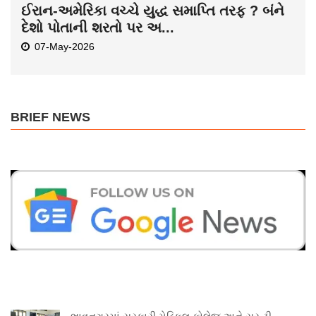
ઈરાન-અમેરિકા વચ્ચે યુદ્ધ સમાપ્તિ તરફ ? બંને
દેશો પોતાની શરતો પર અ...
07-May-2026
BRIEF NEWS