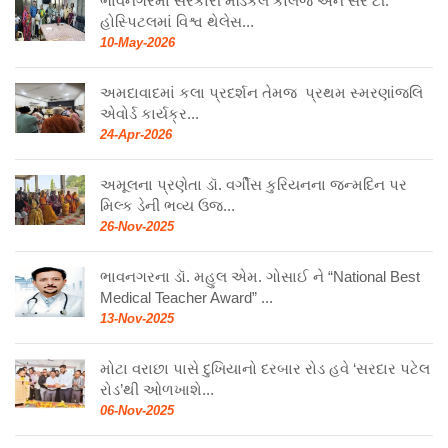
ભાવનગરમાં સરકારી મેડિકલ કોલેજ અને સર ટી.
હોસ્પિટલમાં વિશ્વ થેલેસ...
10-May-2026
અમદાવાદમાં કલા પ્રદર્શન તેમજ પ્રથમ સ્મરણાંજલિ
એવોર્ડ કાર્યક્ર...
24-Apr-2026
અમૂલના પ્રણેતા ડૉ. વર્ગીસ કુરિયનના જન્મદિન પર
મિલ્ક ડેની ભવ્ય ઉજ...
26-Nov-2025
ભાવનગરના ડૉ. મહુલ એમ. ગોસાઈ ને “National Best
Medical Teacher Award” ...
13-Nov-2025
મોટા વરાછા પાસે દુખિયાનો દરબાર રોડ હવે ‘સરદાર પટેલ
રોડ’થી ઓળખાશે...
06-Nov-2025