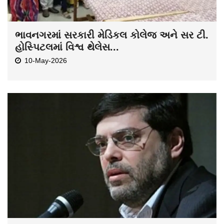
ભાવનગરમાં સરકારી મેડિકલ કોલેજ અને સર ટી.
હોસ્પિટલમાં વિશ્વ થેલેસ...
10-May-2026