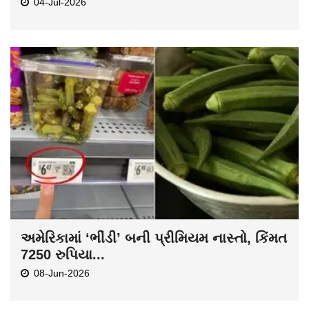
04-Jul-2026
અમેરિકામાં ‘ભીંડી’ બની પ્રીમિયમ નાસ્તો, કિંમત
7250 રુપિયા...
08-Jun-2026