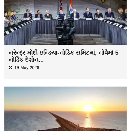
નરેન્દ્ર મોદી ઇન્ડિયા-નોર્ડિક સમિટમાં, નોર્વેમાં 5
નોર્ડિક દેશોન...
19-May-2026