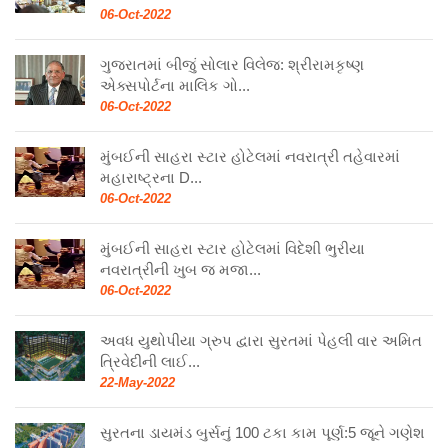
06-Oct-2022
ગુજરાતમાં બીજું સોલાર વિલેજ: શ્રીરામકૃષ્ણ
એક્સપોર્ટના માલિક ગો...
06-Oct-2022
મુંબઈની સાહરા સ્ટાર હોટેલમાં નવરાત્રી તહેવારમાં
મહારાષ્ટ્રના D...
06-Oct-2022
મુંબઈની સાહરા સ્ટાર હોટેલમાં વિદેશી ભુરીયા
નવરાત્રીની ખુબ જ મજા...
06-Oct-2022
અવધ યુથોપીયા ગ્રુપ દ્વારા સુરતમાં પેહલી વાર અમિત
ત્રિવેદીની લાઈ...
22-May-2022
સુરતના ડાયમંડ બુર્સનું 100 ટકા કામ પૂર્ણ:5 જૂને ગણેશ