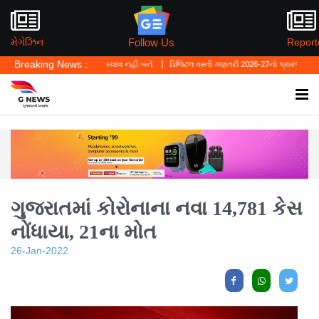
Follow Us
મેગેઝિન
Report
Breaking News :
ર્સનલ લો' ગુનાનો બચાવ નહીં બને
ડિજિટલ વસ્તી ગણતરી 2026-27નો પ્રારંભ, ઘર બેઠા આજે જ ત
ગુજરાતમાં કોરોનાના નવા 14,781 કેસ
નોંધાયા, 21ના મોત
26-Jan-2022