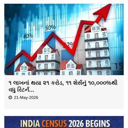
૧ લાખનાં થયા ૨૧ કરોડ, ૧૧ શેર્સનું ૧૦,૦૦૦%થી
વધુ રિટર્ન...
21-May-2026