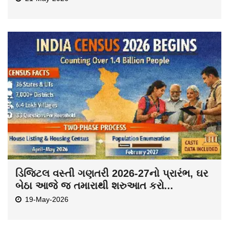
ડિજિટલ વસ્તી ગણતરી 2026-27નો પ્રારંભ, ઘર
બેઠા આજે જ તમારાથી શરુઆત કરો...
19-May-2026