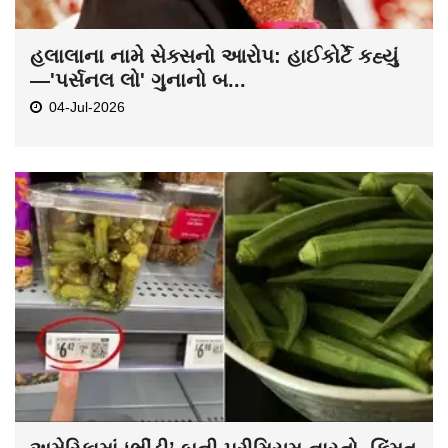
હલાલાના નામે સેક્સનો આરોપ: હાઈકોર્ટે કહ્યું
—'પર્સનલ લો' ગુનાનો બ...
04-Jul-2026