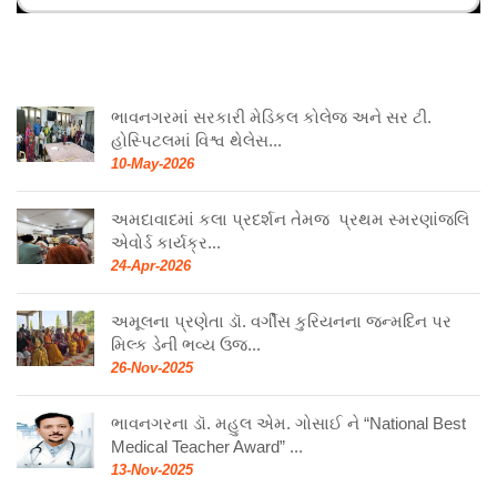
ભાવનગરમાં સરકારી મેડિકલ કોલેજ અને સર ટી.
હોસ્પિટલમાં વિશ્વ થેલેસ...
10-May-2026
અમદાવાદમાં કલા પ્રદર્શન તેમજ પ્રથમ સ્મરણાંજલિ
એવોર્ડ કાર્યક્ર...
24-Apr-2026
અમૂલના પ્રણેતા ડૉ. વર્ગીસ કુરિયનના જન્મદિન પર
મિલ્ક ડેની ભવ્ય ઉજ...
26-Nov-2025
ભાવનગરના ડૉ. મહુલ એમ. ગોસાઈ ને “National Best
Medical Teacher Award” ...
13-Nov-2025