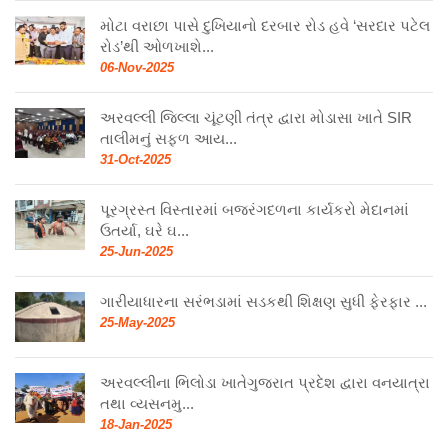
મોટા વરાછા પાસે દુખિયાનો દરબાર રોડ હવે ‘સરદાર પટેલ
રોડ’થી ઓળખાશે...
06-Nov-2025
અરવલ્લી જિલ્લા ચૂંટણી તંત્ર દ્વારા મોડાસા ખાતે SIR
તાલીમનું સફળ આય...
31-Oct-2025
પૂરગ્રસ્ત વિસ્તારમાં બજરંગદળના કાર્યકરો મેદાનમાં
ઉતર્યા, ઘરે ઘ...
25-Jun-2025
ગારીયાધારના સરંભડામાં સડકથી શિક્ષણ સુધી ફેરફાર ...
25-May-2025
અરવલ્લીના ભિલોડા ખાતેગુજરાત પ્રદેશ દ્વારા વનયાત્રા
તથા વ્યસનમુ...
18-Jan-2025