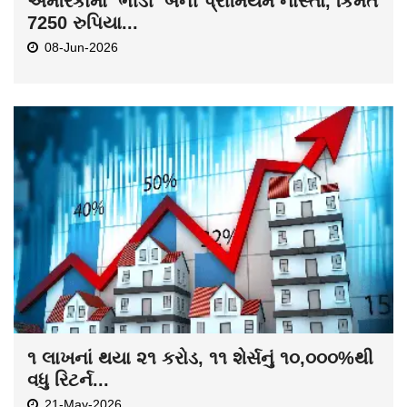
અમેરિકામાં ‘ભીંડી’ બની પ્રીમિયમ નાસ્તો, કિંમત
7250 રુપિયા...
08-Jun-2026
૧ લાખનાં થયા ૨૧ કરોડ, ૧૧ શેર્સનું ૧૦,૦૦૦%થી
વધુ રિટર્ન...
21-May-2026