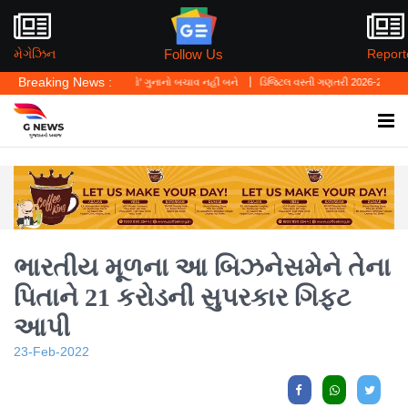
Follow Us
મેગેઝિન
Report
Breaking News :
હ્યું—'પર્સનલ લો' ગુનાનો બચાવ નહીં બને
ડિજિટલ વસ્તી ગણતરી 2026-27નો પ્રારંભ, ઘર બેઠા
ભારતીય મૂળના આ બિઝનેસમેને તેના
પિતાને 21 કરોડની સુપરકાર ગિફ્ટ
આપી
23-Feb-2022