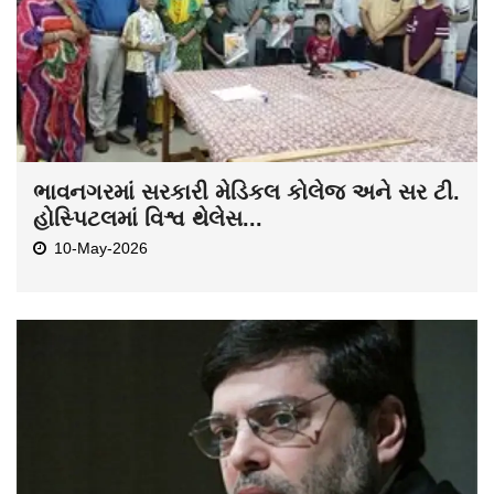
ભાવનગરમાં સરકારી મેડિકલ કોલેજ અને સર ટી.
હોસ્પિટલમાં વિશ્વ થેલેસ...
10-May-2026