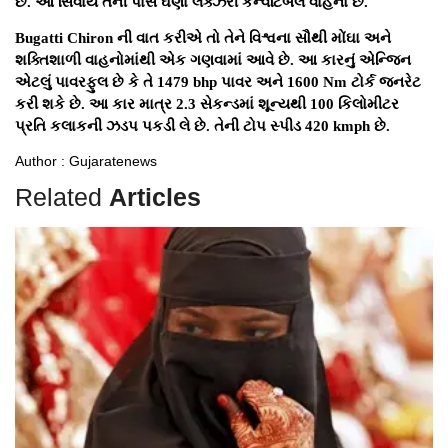
છે. આ સિવાય તેની પાસે ઘણા લક્ઝરી કન્વર્ટિબલ વાહનો છે.
Bugatti Chiron ની વાત કરીએ તો તેને વિશ્વના સૌથી મોંઘા અને
શક્તિશાળી વાહનોમાંથી એક ગણવામાં આવે છે. આ કારનું એન્જિન
એટલું પાવરફુલ છે કે તે 1479 bhp પાવર અને 1600 Nm ટોર્ક જનરેટ
કરી શકે છે. આ કાર માત્ર 2.3 સેકન્ડમાં શૂન્યથી 100 કિલોમીટર
પ્રતિ કલાકની ઝડપ પકડી લે છે. તેની ટોપ સ્પીડ 420 kmph છે.
Author : Gujaratenews
Related
Articles