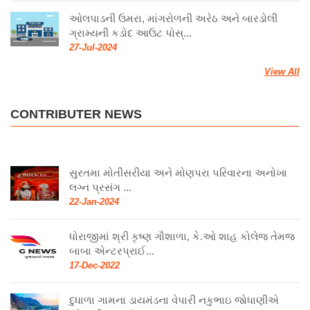
ઓલપાડની ઉમરા, માંગરોળની અરેઠ અને બારડોલી
ગ્રામ્યની કડોદ આઉટ પોસ્...
27-Jul-2024
View All
CONTRIBUTER NEWS
સુરતમા મોતીસરીયા અને મોણપરા પરિવારના અનોખા
લગ્ન પ્રસંગ ...
22-Jan-2024
ધોરાજીમાં શ્રી કૃષ્ણ ગૌશાળા, કે.ઓ શાહ કોલેજ તેમજ
બાબા એન્ટરપ્રાઈ...
17-Dec-2022
દુધાળા ગામના ડાયમંડના વેપારી નકુભાઇ જોધાણીએ