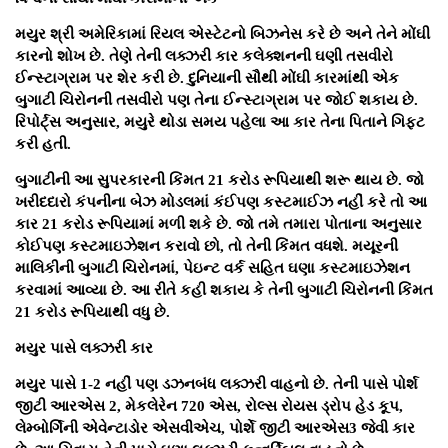
મયુર શ્રી અમેરિકામાં રિયલ એસ્ટેટનો બિઝનેસ કરે છે અને તેને મોંઘી
કારનો શોખ છે. તેણે તેની લક્ઝરી કાર કલેક્શનની ઘણી તસવીરો
ઈન્સ્ટાગ્રામ પર શેર કરી છે. દુનિયાની સૌથી મોંઘી કારમાંથી એક
બુગાટી ચિરોનની તસવીરો પણ તેના ઈન્સ્ટાગ્રામ પર જોઈ શકાય છે.
રિપોર્ટ્સ અનુસાર, મયુરે થોડા સમય પહેલા આ કાર તેના પિતાને ગિફ્ટ
કરી હતી.
બુગાટીની આ સુપરકારની કિંમત 21 કરોડ રૂપિયાથી શરૂ થાય છે. જો
ખરીદદારો કંપનીના બેઝ મોડલમાં કંઈપણ કસ્ટમાઈઝ નહીં કરે તો આ
કાર 21 કરોડ રૂપિયામાં મળી શકે છે. જો તમે તમારા પોતાના અનુસાર
કોઈપણ કસ્ટમાઇઝેશન કરાવો છો, તો તેની કિંમત વધશે. મયૂરની
માલિકીની બુગાટી ચિરોનમાં, પેઇન્ટ વર્ક સહિત ઘણા કસ્ટમાઇઝેશન
કરવામાં આવ્યા છે. આ રીતે કહી શકાય કે તેની બુગાટી ચિરોનની કિંમત
21 કરોડ રૂપિયાથી વધુ છે.
મયુર પાસે લક્ઝરી કાર
મયુર પાસે 1-2 નહીં પણ ડઝનબંધ લક્ઝરી વાહનો છે. તેની પાસે પોર્શ
જીટી આરએસ 2, મેકલેરેન 720 એસ, રોલ્સ રોયસ ડ્રોપ હેડ કૂપ,
લેમ્બોર્ગિની એવેન્ટાડોર એસવીએચ, પોર્શે જીટી આરએસ3 જેવી કાર