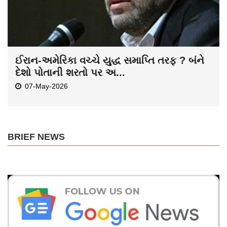
ઈરાન-અમેરિકા વચ્ચે યુદ્ધ સમાપ્તિ તરફ ? બંને
દેશો પોતાની શરતો પર અ...
07-May-2026
BRIEF NEWS