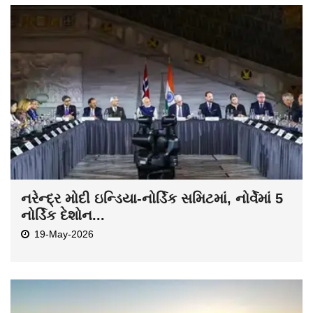
નરેન્દ્ર મોદી ઇન્ડિયા-નોર્ડિક સમિટમાં, નોર્વેમાં 5
નોર્ડિક દેશોન...
19-May-2026