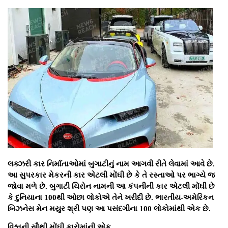
લક્ઝરી કાર નિર્માતાઓમાં બુગાટીનું નામ આગવી રીતે લેવામાં આવે છે.
આ સુપરકાર મેકરની કાર એટલી મોંઘી છે કે તે રસ્તાઓ પર ભાગ્યે જ
જોવા મળે છે. બુગાટી ચિરોન નામની આ કંપનીની કાર એટલી મોંઘી છે
કે દુનિયાના 100થી ઓછા લોકોએ તેને ખરીદી છે. ભારતીય-અમેરિકન
બિઝનેસ મેન મયુર શ્રી પણ આ પસંદગીના 100 લોકોમાંથી એક છે.
વિશ્વની સૌથી મોંઘી કારોમાંની એક