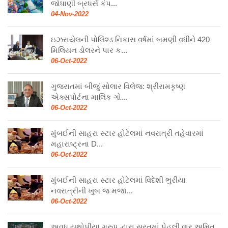
જોધાણી બ્રધર્સ કંપ...
04-Nov-2022
ઇઝરાયેલની પોલિશ્ડ નિકાસ વર્ષમાં બમણી વધીને 420
મિલિયન ડોલરને પાર ક...
06-Oct-2022
ગુજરાતમાં બીજું સોલાર વિલેજ: શ્રીરામકૃષ્ણ
એક્સપોર્ટના માલિક ગો...
06-Oct-2022
મુંબઈની સાહરા સ્ટાર હોટેલમાં નવરાત્રી તહેવારમાં
મહારાષ્ટ્રના D...
06-Oct-2022
મુંબઈની સાહરા સ્ટાર હોટેલમાં વિદેશી ભુરીયા
નવરાત્રીની ખુબ જ મજા...
06-Oct-2022
અવધ યુથોપીયા ગ્રુપ દ્વારા સુરતમાં પેહલી વાર અમિત