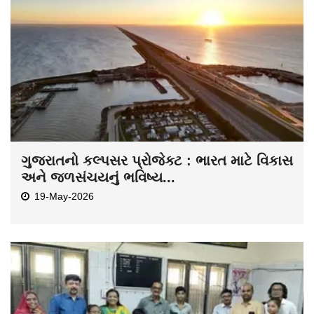
ગુજરાતનો કલ્પસર પ્રોજેક્ટ : ભારત માટે વિકાસ
અને જળસંચયનું ભવિષ્ય...
19-May-2026