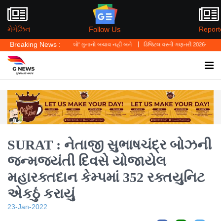
Follow Us
મેગેઝિન
Report
Breaking News :
 કહ્યું—'પર્સનલ લો' ગુનાનો બચાવ નહીં બને
ડિજિટલ વસ્તી ગણતરી 2026-27નો પ્રારંભ, ઘર બેઠ
SURAT : નેતાજી સુભાષચંદ્ર બોઝની
જન્મજયંતી દિવસે યોજાયેલ
મહારક્તદાન કેમ્પમાં 352 રક્તયુનિટ
એકઠું કરાયું
23-Jan-2022