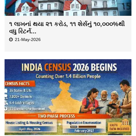
૧ લાખનાં થયા ૨૧ કરોડ, ૧૧ શેર્સનું ૧૦,૦૦૦%થી
વધુ રિટર્ન...
21-May-2026