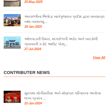
25-May-2025
અરવલ્લીના ભિલોડા ખાતેગુજરાત પ્રદેશ દ્વારા વનયાત્રા
તથા વ્યસનમુ...
18-Jan-2025
ઓલપાડની ઉમરા, માંગરોળની અરેઠ અને બારડોલી
ગ્રામ્યની કડોદ આઉટ પોસ્...
27-Jul-2024
View All
CONTRIBUTER NEWS
સુરતમા મોતીસરીયા અને મોણપરા પરિવારના અનોખા
લગ્ન પ્રસંગ ...
22-Jan-2024