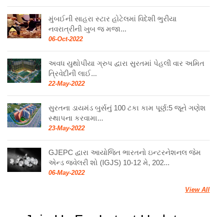
મુંબઈની સાહરા સ્ટાર હોટેલમાં વિદેશી ભુરીયા
નવરાત્રીની ખુબ જ મજા...
06-Oct-2022
અવધ યુથોપીયા ગ્રુપ દ્વારા સુરતમાં પેહલી વાર અમિત
ત્રિવેદીની લાઈ...
22-May-2022
સુરતના ડાયમંડ બુર્સનું 100 ટકા કામ પૂર્ણ:5 જૂને ગણેશ
સ્થાપના કરવામા...
23-May-2022
GJEPC દ્વારા આયોજિત ભારતનો ઇન્ટરનેશનલ જેમ
એન્ડ જ્વેલરી શો (IGJS) 10-12 મે, 202...
06-May-2022
View All