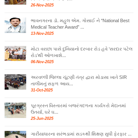
26-Nov-2025
ભાવનગરના ડૉ. મહુલ એમ. ગોસાઈ ને “National Best
Medical Teacher Award” ...
13-Nov-2025
મોટા વરાછા પાસે દુખિયાનો દરબાર રોડ હવે ‘સરદાર પટેલ
રોડ’થી ઓળખાશે...
06-Nov-2025
અરવલ્લી જિલ્લા ચૂંટણી તંત્ર દ્વારા મોડાસા ખાતે SIR
તાલીમનું સફળ આય...
31-Oct-2025
પૂરગ્રસ્ત વિસ્તારમાં બજરંગદળના કાર્યકરો મેદાનમાં
ઉતર્યા, ઘરે ઘ...
25-Jun-2025
ગારીયાધારના સરંભડામાં સડકથી શિક્ષણ સુધી ફેરફાર ...