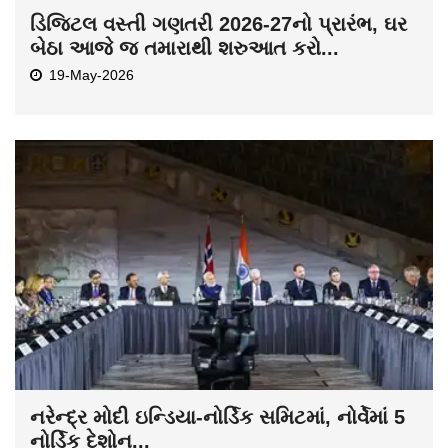
ડિજિટલ વસ્તી ગણતરી 2026-27નો પ્રારંભ, ઘર
બેઠા આજે જ તમારાથી શરુઆત કરો...
19-May-2026
નરેન્દ્ર મોદી ઇન્ડિયા-નોર્ડિક સમિટમાં, નોર્વેમાં 5
નોર્ડિક દેશોન...