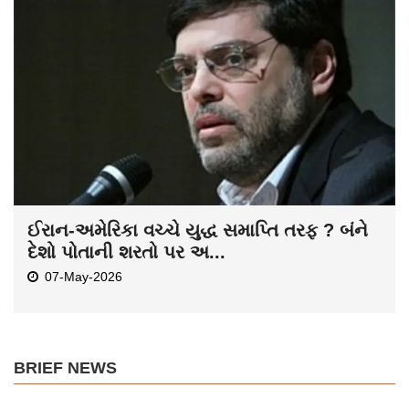
ઈરાન-અમેરિકા વચ્ચે યુદ્ધ સમાપ્તિ તરફ ? બંને
દેશો પોતાની શરતો પર અ...
07-May-2026
BRIEF NEWS