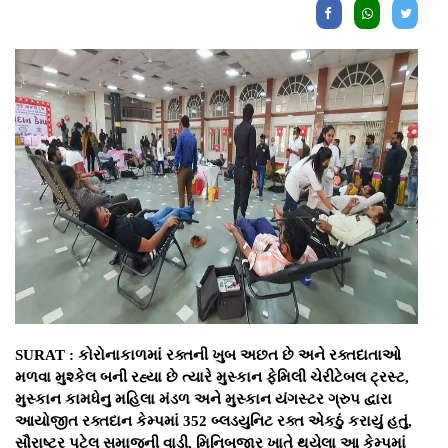
SURAT : કોરોનાકાળમાં રક્તની ખુબ અછત છે અને રક્તદાતાઓ
મળવા મુશ્કેલ બની રહ્યા છે ત્યારે મુસ્કાન ફેમિલી ચેરીટેબલ ટ્રસ્ટ,
મુસ્કાન કામધેનુ મહિલા મંડળ અને મુસ્કાન યંગસ્ટર ગ્રુપ દ્વારા
આયોજીત રક્તદાન કેમ્પમાં 352 બ્લડયુનિટ રક્ત એકઠું કરાયું હતું,
સૌરાષ્ટ્ર પટેલ સમાજની વાડી, મિનિબજાર ખાતે થયેલા આ કેમ્પમાં