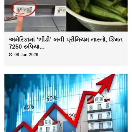
અમેરિકામાં ‘ભીંડી’ બની પ્રીમિયમ નાસ્તો, કિંમત
7250 રુપિયા...
08-Jun-2026