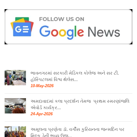
ભાવનગરમાં સરકારી મેડિકલ કોલેજ અને સર ટી.
હોસ્પિટલમાં વિશ્વ થેલેસ...
10-May-2026
અમદાવાદમાં કલા પ્રદર્શન તેમજ પ્રથમ સ્મરણાંજલિ
એવોર્ડ કાર્યક્ર...
24-Apr-2026
અમૂલના પ્રણેતા ડૉ. વર્ગીસ કુરિયનના જન્મદિન પર
મિલ્ક ડેની ભવ્ય ઉજ...