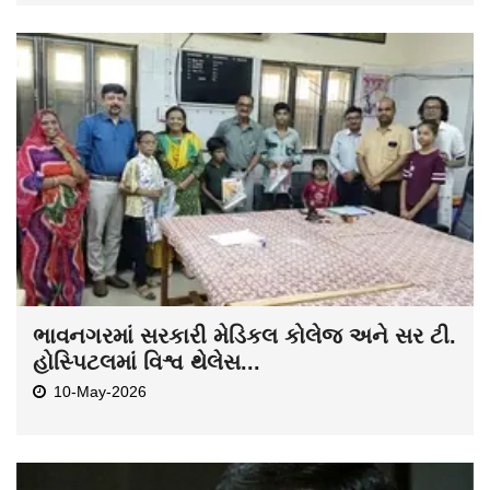
ભાવનગરમાં સરકારી મેડિકલ કોલેજ અને સર ટી.
હોસ્પિટલમાં વિશ્વ થેલેસ...
10-May-2026