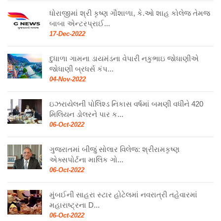
ધોરાજીમાં શ્રી કૃષ્ણ ગૌશાળા, કે.ઓ શાહ કોલેજ તેમજ
બાબા એન્ટરપ્રાઈ...
17-Dec-2022
દુધાળા ગામના ડાયમંડના વેપારી નકુભાઇ જોધાણીએ
જોધાણી બ્રધર્સ કંપ...
04-Nov-2022
ઇઝરાયેલની પોલિશ્ડ નિકાસ વર્ષમાં બમણી વધીને 420
મિલિયન ડોલરને પાર ક...
06-Oct-2022
ગુજરાતમાં બીજું સોલાર વિલેજ: શ્રીરામકૃષ્ણ
એક્સપોર્ટના માલિક ગો...
06-Oct-2022
મુંબઈની સાહરા સ્ટાર હોટેલમાં નવરાત્રી તહેવારમાં
મહારાષ્ટ્રના D...
06-Oct-2022