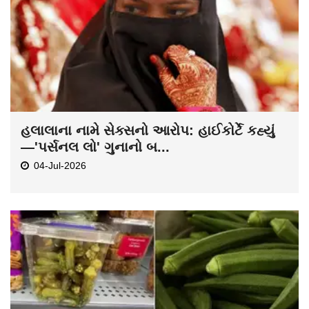
હલાલાના નામે સેક્સનો આરોપ: હાઈકોર્ટે કહ્યું
—'પર્સનલ લો' ગુનાનો બ...
04-Jul-2026