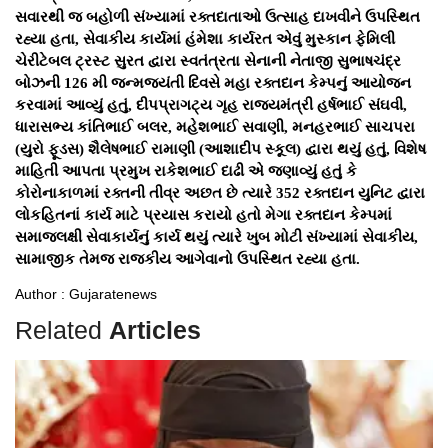
સવારથી જ બહોળી સંખ્યામાં રક્તદાતાઓ ઉત્સાહ દાખવીને ઉપસ્થિત
રહ્યા હતા, સેવાકીય કાર્યમાં હંમેશા કાર્યરત એવું મુસ્કાન ફેમિલી
ચેરીટેબલ ટ્રસ્ટ સુરત દ્વારા સ્વતંત્રતા સેનાની નેતાજી સુભાષચંદ્ર
બોઝની 126 મી જન્મજયંતી દિવસે મહા રક્તદાન કેમ્પનું આયોજન
કરવામાં આવ્યું હતું, દીપપ્રાગટ્ય ગૃહ રાજયમંત્રી હર્ષભાઈ સંઘવી,
ધારાસભ્ય કાંતિભાઈ બલર, મહેશભાઈ સવાણી, મનહરભાઈ સાચપરા
(યુરો ફૂડસ) શૈલેષભાઈ રામાણી (આશાદીપ સ્કૂલ) દ્વારા થયું હતું, વિશેષ
માહિતી આપતા પ્રમુખ રાકેશભાઈ દાઢી એ જણાવ્યું હતું કે
કોરોનાકાળમાં રક્તની તીવ્ર અછત છે ત્યારે 352 રક્તદાન યુનિટ દ્વારા
લોકહિતનાં કાર્ય માટે પ્રયાસ કરાયો હતો મેગા રક્તદાન કેમ્પમાં
સમાજલક્ષી સેવાકાર્યનું કાર્ય થયું ત્યારે ખુબ મોટી સંખ્યામાં સેવાકીય,
સામાજીક તેમજ રાજકીય આગેવાનો ઉપસ્થિત રહ્યા હતા.
Author : Gujaratenews
Related
Articles