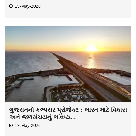
19-May-2026
ગુજરાતનો કલ્પસર પ્રોજેક્ટ : ભારત માટે વિકાસ
અને જળસંચયનું ભવિષ્ય...
19-May-2026