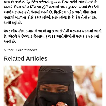
થાય છે અને તે પ્રિન્ટિંગ પ્રેસમાં સુપરવાઈઝર તરીકે નોકરી કરે છે.
જ્યારે દિપક પટેલ સિંગરવા હોસ્પિટલમાં એમ્બ્યુલન્સ ચલાવે છે જેની
આજે ધરપકડ કરી લેવામાં આવી છે. પ્રિન્ટિંગ પ્રેસ અને ગૌણ સેવા
પસંદગી મંડળના કોઈ કર્મચારીઓ સંડોવાયેલા છે કે કેમ તેની તપાસ
ચાલી રહી છે.
પેપર લીક કૌભાંડ મામલે આજે વધુ 3 આરોપીની ધરપકડ કરવામાં આવી
છે. એટલે કે છેલ્લા 3 દિવસમાં કુલ 11 આરોપીઓની ધરપકડ કરવામાં
આવી છે.
Author : Gujaratenews
Related
Articles