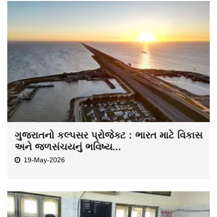
ગુજરાતનો કલ્પસર પ્રોજેક્ટ : ભારત માટે વિકાસ
અને જળસંચયનું ભવિષ્ય...
19-May-2026