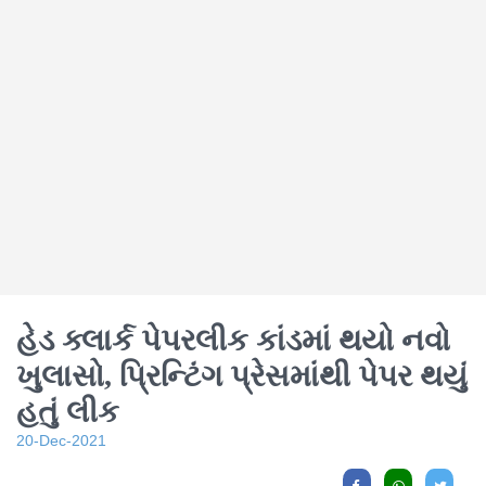
હેડ ક્લાર્ક પેપરલીક કાંડમાં થયો નવો
ખુલાસો, પ્રિન્ટિંગ પ્રેસમાંથી પેપર થયું
હતું લીક
20-Dec-2021