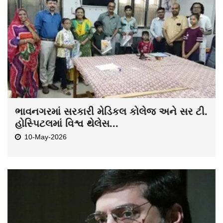
ભાવનગરમાં સરકારી મેડિકલ કોલેજ અને સર ટી.
હોસ્પિટલમાં વિશ્વ થેલેસ...
10-May-2026