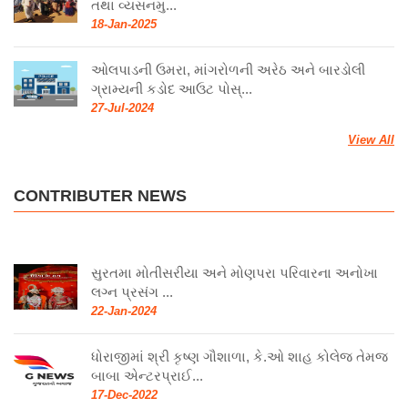
તથા વ્યસનમુ...
18-Jan-2025
ઓલપાડની ઉમરા, માંગરોળની અરેઠ અને બારડોલી
ગ્રામ્યની કડોદ આઉટ પોસ્...
27-Jul-2024
View All
CONTRIBUTER NEWS
સુરતમા મોતીસરીયા અને મોણપરા પરિવારના અનોખા
લગ્ન પ્રસંગ ...
22-Jan-2024
ધોરાજીમાં શ્રી કૃષ્ણ ગૌશાળા, કે.ઓ શાહ કોલેજ તેમજ
બાબા એન્ટરપ્રાઈ...
17-Dec-2022