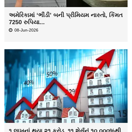
અમેરિકામાં ‘ભીંડી’ બની પ્રીમિયમ નાસ્તો, કિંમત
7250 રુપિયા...
08-Jun-2026
૧ લાખનાં થયા ૨૧ કરોડ, ૧૧ શેર્સનું ૧૦,૦૦૦%થી