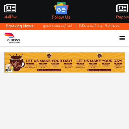
Follow Us
મેગેઝિન
Report
Breaking News :
ું—'પર્સનલ લો' ગુનાનો બચાવ નહીં બને
ડિજિટલ વસ્તી ગણતરી 2026-27નો પ્રારંભ, ઘર બેઠા આજ