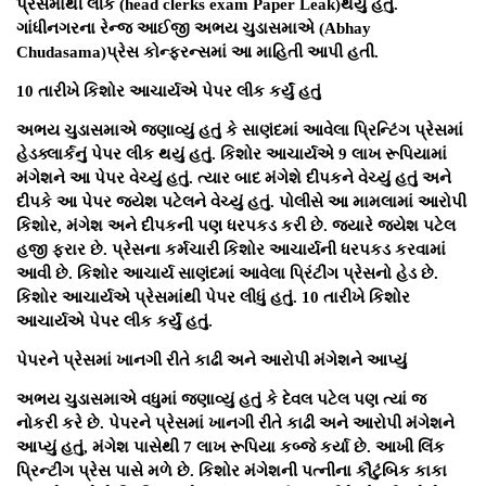
પ્રેસમાંથી લીક (head clerks exam Paper Leak)થયું હતું.
ગાંધીનગરના રેન્જ આઈજી અભય ચુડાસમાએ (Abhay
Chudasama)પ્રેસ કોન્ફરન્સમાં આ માહિતી આપી હતી.
10 તારીખે કિશોર આચાર્યએ પેપર લીક કર્યું હતું
અભય ચુડાસમાએ જણાવ્યું હતું કે સાણંદમાં આવેલા પ્રિન્ટિંગ પ્રેસમાં
હેડક્લાર્કનું પેપર લીક થયું હતું. કિશોર આચાર્યએ 9 લાખ રૂપિયામાં
મંગેશને આ પેપર વેચ્યું હતું. ત્યાર બાદ મંગેશે દીપકને વેચ્યું હતું અને
દીપકે આ પેપર જયેશ પટેલને વેચ્યું હતું. પોલીસે આ મામલામાં આરોપી
કિશોર, મંગેશ અને દીપકની પણ ધરપકડ કરી છે. જ્યારે જયેશ પટેલ
હજી ફરાર છે. પ્રેસના કર્મચારી કિશોર આચાર્યની ધરપકડ કરવામાં
આવી છે. કિશોર આચાર્ય સાણંદમાં આવેલા પ્રિંટીંગ પ્રેસનો હેડ છે.
કિશોર આચાર્યએ પ્રેસમાંથી પેપર લીધું હતું. 10 તારીખે કિશોર
આચાર્યએ પેપર લીક કર્યું હતું.
પેપરને પ્રેસમાં ખાનગી રીતે કાઢી અને આરોપી મંગેશને આપ્યું
અભય ચુડાસમાએ વધુમાં જણાવ્યું હતું કે દેવલ પટેલ પણ ત્યાં જ
નોકરી કરે છે. પેપરને પ્રેસમાં ખાનગી રીતે કાઢી અને આરોપી મંગેશને
આપ્યું હતું, મંગેશ પાસેથી 7 લાખ રૂપિયા કબ્જે કર્યા છે. આખી લિંક
પ્રિન્ટીંગ પ્રેસ પાસે મળે છે. કિશોર મંગેશની પત્નીના કૌટુંબિક કાકા