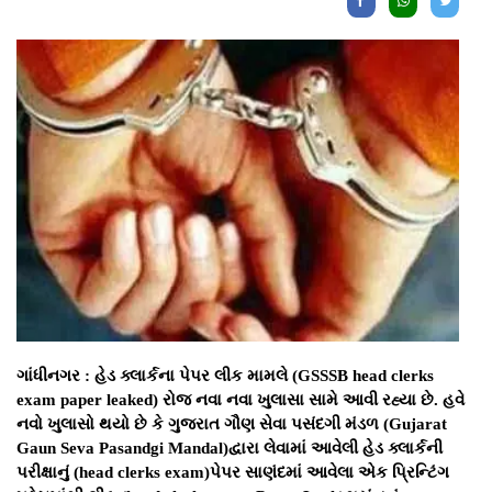
ગાંધીનગર : હેડ ક્લાર્કના પેપર લીક મામલે (GSSSB head clerks
exam paper leaked) રોજ નવા નવા ખુલાસા સામે આવી રહ્યા છે. હવે
નવો ખુલાસો થયો છે કે ગુજરાત ગૌણ સેવા પસંદગી મંડળ (Gujarat
Gaun Seva Pasandgi Mandal)દ્વારા લેવામાં આવેલી હેડ ક્લાર્કની
પરીક્ષાનું (head clerks exam)પેપર સાણંદમાં આવેલા એક પ્રિન્ટિંગ