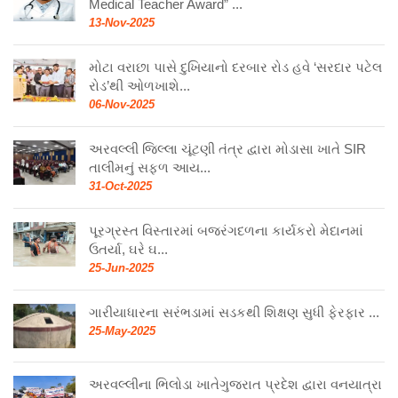
Medical Teacher Award” ...
13-Nov-2025
મોટા વરાછા પાસે દુખિયાનો દરબાર રોડ હવે ‘સરદાર પટેલ
રોડ’થી ઓળખાશે...
06-Nov-2025
અરવલ્લી જિલ્લા ચૂંટણી તંત્ર દ્વારા મોડાસા ખાતે SIR
તાલીમનું સફળ આય...
31-Oct-2025
પૂરગ્રસ્ત વિસ્તારમાં બજરંગદળના કાર્યકરો મેદાનમાં
ઉતર્યા, ઘરે ઘ...
25-Jun-2025
ગારીયાધારના સરંભડામાં સડકથી શિક્ષણ સુધી ફેરફાર ...
25-May-2025
અરવલ્લીના ભિલોડા ખાતેગુજરાત પ્રદેશ દ્વારા વનયાત્રા