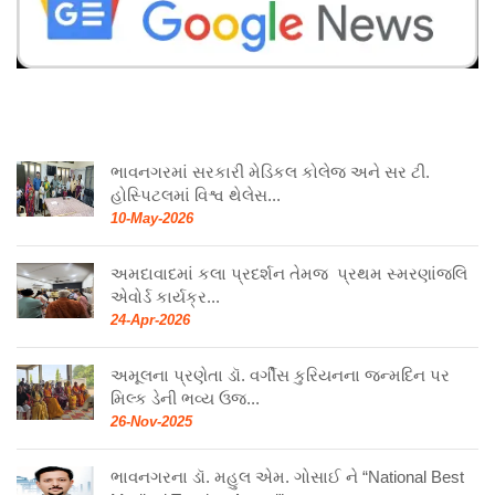
ભાવનગરમાં સરકારી મેડિકલ કોલેજ અને સર ટી.
હોસ્પિટલમાં વિશ્વ થેલેસ...
10-May-2026
અમદાવાદમાં કલા પ્રદર્શન તેમજ પ્રથમ સ્મરણાંજલિ
એવોર્ડ કાર્યક્ર...
24-Apr-2026
અમૂલના પ્રણેતા ડૉ. વર્ગીસ કુરિયનના જન્મદિન પર
મિલ્ક ડેની ભવ્ય ઉજ...
26-Nov-2025
ભાવનગરના ડૉ. મહુલ એમ. ગોસાઈ ને “National Best