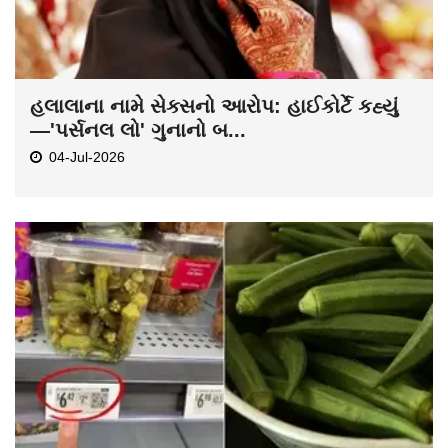
હલાલાના નામે સેક્સનો આરોપ: હાઈકોર્ટે કહ્યું
—'પર્સનલ લો' ગુનાનો બ...
04-Jul-2026