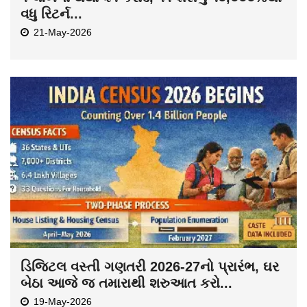
વધુ રિટર્ન...
21-May-2026
ડિજિટલ વસ્તી ગણતરી 2026-27નો પ્રારંભ, ઘર
બેઠા આજે જ તમારાથી શરુઆત કરો...
19-May-2026