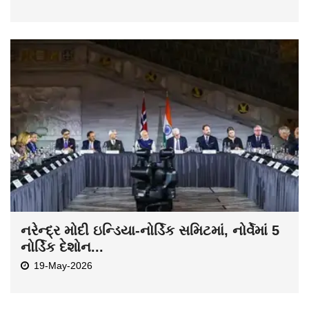
નરેન્દ્ર મોદી ઇન્ડિયા-નોર્ડિક સમિટમાં, નોર્વેમાં 5
નોર્ડિક દેશોન...
19-May-2026