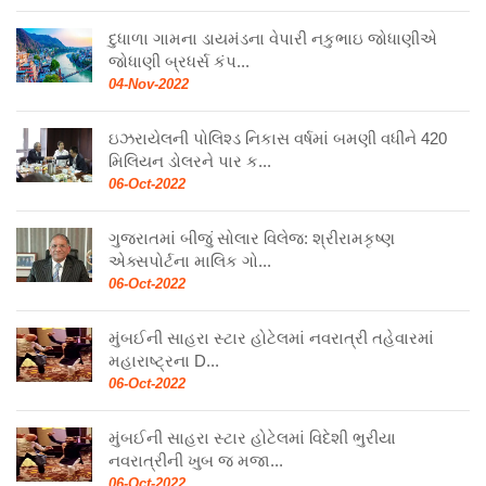
દુધાળા ગામના ડાયમંડના વેપારી નકુભાઇ જોધાણીએ
જોધાણી બ્રધર્સ કંપ...
04-Nov-2022
ઇઝરાયેલની પોલિશ્ડ નિકાસ વર્ષમાં બમણી વધીને 420
મિલિયન ડોલરને પાર ક...
06-Oct-2022
ગુજરાતમાં બીજું સોલાર વિલેજ: શ્રીરામકૃષ્ણ
એક્સપોર્ટના માલિક ગો...
06-Oct-2022
મુંબઈની સાહરા સ્ટાર હોટેલમાં નવરાત્રી તહેવારમાં
મહારાષ્ટ્રના D...
06-Oct-2022
મુંબઈની સાહરા સ્ટાર હોટેલમાં વિદેશી ભુરીયા
નવરાત્રીની ખુબ જ મજા...
06-Oct-2022