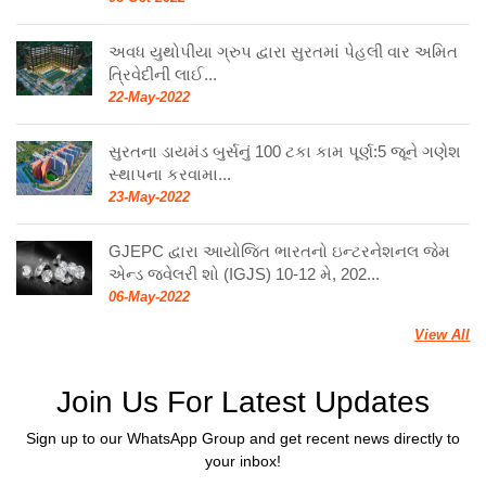
અવધ યુથોપીયા ગ્રુપ દ્વારા સુરતમાં પેહલી વાર અમિત
ત્રિવેદીની લાઈ...
22-May-2022
સુરતના ડાયમંડ બુર્સનું 100 ટકા કામ પૂર્ણ:5 જૂને ગણેશ
સ્થાપના કરવામા...
23-May-2022
GJEPC દ્વારા આયોજિત ભારતનો ઇન્ટરનેશનલ જેમ
એન્ડ જ્વેલરી શો (IGJS) 10-12 મે, 202...
06-May-2022
View All
Join Us For Latest Updates
Sign up to our WhatsApp Group and get recent news directly to
your inbox!