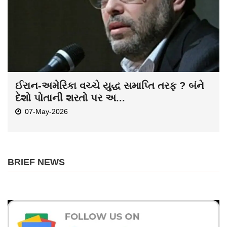
ઈરાન-અમેરિકા વચ્ચે યુદ્ધ સમાપ્તિ તરફ ? બંને
દેશો પોતાની શરતો પર અ...
07-May-2026
BRIEF NEWS