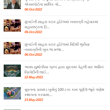
એક્સપોર્ટના માલિક ગો...
06-Oct-2022
મુંબઈની સાહરા સ્ટાર હોટેલમાં નવરાત્રી તહેવારમાં
મહારાષ્ટ્રના D...
06-Oct-2022
મુંબઈની સાહરા સ્ટાર હોટેલમાં વિદેશી ભુરીયા
નવરાત્રીની ખુબ જ મજા...
06-Oct-2022
અવધ યુથોપીયા ગ્રુપ દ્વારા સુરતમાં પેહલી વાર અમિત
ત્રિવેદીની લાઈ...
22-May-2022
સુરતના ડાયમંડ બુર્સનું 100 ટકા કામ પૂર્ણ:5 જૂને ગણેશ
સ્થાપના કરવામા...
23-May-2022