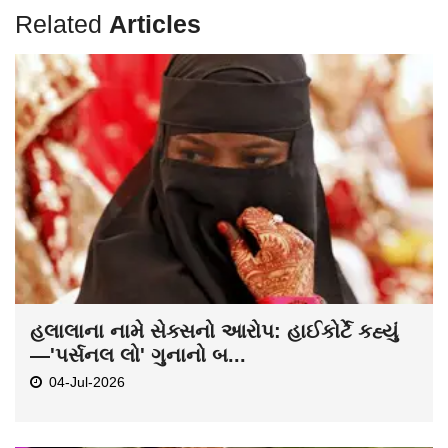
Related
Articles
હલાલાના નામે સેક્સનો આરોપ: હાઈકોર્ટે કહ્યું
—'પર્સનલ લો' ગુનાનો બ...
04-Jul-2026