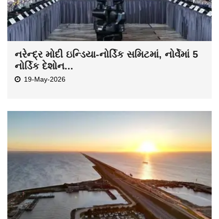
નરેન્દ્ર મોદી ઇન્ડિયા-નોર્ડિક સમિટમાં, નોર્વેમાં 5
નોર્ડિક દેશોન...
19-May-2026