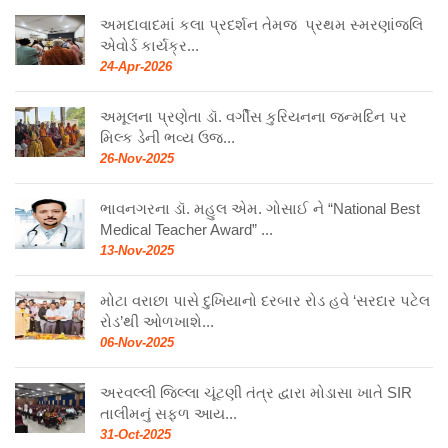
અમદાવાદમાં કલા પ્રદર્શન તેમજ પ્રથમ સ્મરણાંજલિ
એવોર્ડ કાર્યક્ર...
24-Apr-2026
અમૂલના પ્રણેતા ડૉ. વર્ગીસ કુરિયનના જન્મદિન પર
મિલ્ક ડેની ભવ્ય ઉજ...
26-Nov-2025
ભાવનગરના ડૉ. મહુલ એમ. ગોસાઈ ને “National Best
Medical Teacher Award” ...
13-Nov-2025
મોટા વરાછા પાસે દુખિયાનો દરબાર રોડ હવે ‘સરદાર પટેલ
રોડ’થી ઓળખાશે...
06-Nov-2025
અરવલ્લી જિલ્લા ચૂંટણી તંત્ર દ્વારા મોડાસા ખાતે SIR
તાલીમનું સફળ આય...
31-Oct-2025