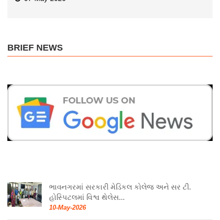
BRIEF NEWS
ભાવનગરમાં સરકારી મેડિકલ કોલેજ અને સર ટી.
હોસ્પિટલમાં વિશ્વ થેલેસ...
10-May-2026