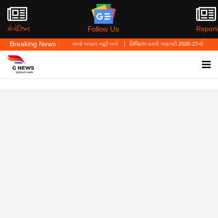
Follow Us
મેગેઝિન
Report
Breaking News :
ં—'પર્સનલ લો' ગુનાનો બચાવ નહીં બને
ડિજિટલ વસ્તી ગણતરી 2026-27નો પ્રારંભ, ઘર બેઠા આજે