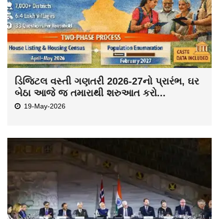
ડિજિટલ વસ્તી ગણતરી 2026-27નો પ્રારંભ, ઘર
બેઠા આજે જ તમારાથી શરુઆત કરો...
19-May-2026