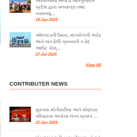
અરવલ્લીના ભિલોડા ખાતેગુજરાત
પ્રદેશ દ્વારા વનયાત્રા તથા
વ્યસનમુ...
18-Jan-2025
ઓલપાડની ઉમરા, માંગરોળની અરેઠ
અને બારડોલી ગ્રામ્યની કડોદ
આઉટ પોસ્...
27-Jul-2024
View All
CONTRIBUTER NEWS
સુરતમા મોતીસરીયા અને મોણપરા
પરિવારના અનોખા લગ્ન પ્રસંગ ...
22-Jan-2024