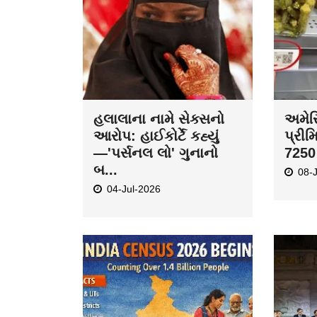
ડિજિટલ વસ્તી ગણતરી
નરેન્
2026-27નો પ્રારંભ, ઘર
નોર્ડિ
બેઠા આજે જ તમારાથી
નોર્ડિ
શરુઆત કરો...
19-
19-May-2026