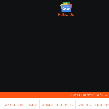
Follow Us
હલાલાના નામે સેક્સનો આરોપ: હાઈકોર્ટે કહ્યું—'પ
MY GUJARAT
INDIA
WORLD
GUJLISH
SPORTS
ENTERT