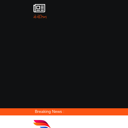
મેગેઝિન
Breaking News :