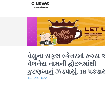
વેસુના સફલ સ્કેવરમાં રૂમ્સ 
વેલનેસ નામની હોટલમાંથી
કુટણખાનું ઝડપાયું, 16 પકડા
15-Feb-2022
થાઇલેન્ડ અને કેન્યાની બે સહ
મેનેજરની ધરપકડ, હોટલના બે ભાગ