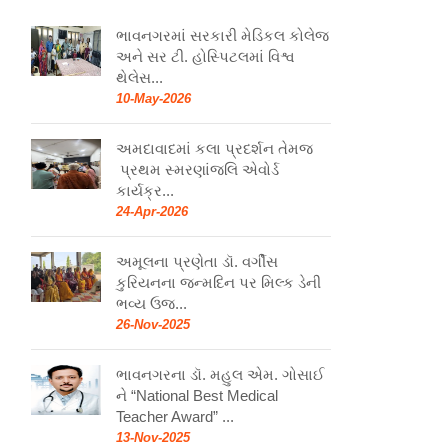
ભાવનગરમાં સરકારી મેડિકલ કોલેજ
અને સર ટી. હોસ્પિટલમાં વિશ્વ
થેલેસ...
10-May-2026
અમદાવાદમાં કલા પ્રદર્શન તેમજ
પ્રથમ સ્મરણાંજલિ એવોર્ડ
કાર્યક્ર...
24-Apr-2026
અમૂલના પ્રણેતા ડૉ. વર્ગીસ
કુરિયનના જન્મદિન પર મિલ્ક ડેની
ભવ્ય ઉજ...
26-Nov-2025
ભાવનગરના ડૉ. મહુલ એમ. ગોસાઈ
ને “National Best Medical
Teacher Award” ...
13-Nov-2025