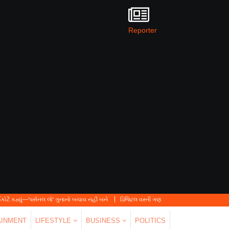
Reporter
ર્સનલ લો' ગુનાનો બચાવ નહીં બને
ડિજિટલ વસ્તી ગણતરી 2026-27નો પ્રારંભ, ઘર બેઠા આજે જ 
AINMENT
LIFESTYLE
BUSINESS
POLITICS