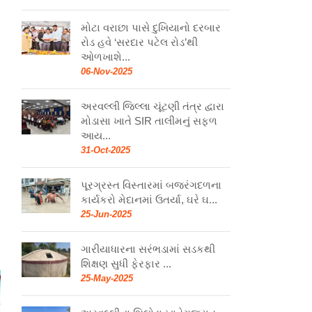
મોટા વરાછા પાસે દુખિયાનો દરબાર
રોડ હવે ‘સરદાર પટેલ રોડ’થી
ઓળખાશે...
06-Nov-2025
અરવલ્લી જિલ્લા ચૂંટણી તંત્ર દ્વારા
મોડાસા ખાતે SIR તાલીમનું સફળ
આય...
31-Oct-2025
પૂરગ્રસ્ત વિસ્તારમાં બજરંગદળના
કાર્યકરો મેદાનમાં ઉતર્યા, ઘરે ઘ...
25-Jun-2025
ગારીયાધારના સરંભડામાં સડકથી
શિક્ષણ સુધી ફેરફાર ...
25-May-2025