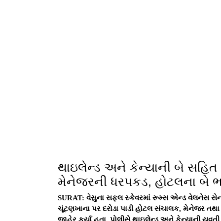
SURAT: વેસુના સફલ સ્કેવરમાં રૂમ્સ એન્ડ વેલનેસ સ
ચૂંટણખાના પર દરોડા પાડી હોટલ સંચાલક, મેનેજર તથા 
જાહેર કર્યા હતા. પોલીસે થાઇલેન્ડ અને કેન્યાની યુવત
પોલીસે બાતમીના આધારે વેસુ ઉધના-મગદલ્લા રોડ સ્થિત
દરોડા પાડયા હતા. જયાંથી હોટલ અને સ્પા સંચાલક મીત
મેનેજર નફીસ અહેમદ અંસારી (ઉં.વ. ૪૦), સ્પાના કર્મચ
ઉધના-મગદલ્લા રોડ) ઉપરાંત ગ્રાહક એવા કલાકાર પિયુષ
શશીભાઇ રાજપૂત (ઉ.વ. ૨૬ રહે. રામ હળપતિ નિવાસ, અલથ
મૂળ શક્તિ એપાર્ટમેન્ટ, વસ્ત્રાપુર, અમદાવાદ), અંગદ 
કલીમ સલીમ સૈયદ (ઉ.વ. ૨૦૨હે. કોસાડ આવાસ, અમરોલી
બે યુવતી સહિત 8 લલના વિરૂધ્ધ કાયદેસરની કાર્યવાહી
શરીરસુખ માણવા આવનાર ગ્રાહક પાસેથી રૂ. 2 હજારની
રોકડા રૂ. 8 હજાર, 2 મોબાઇલ ફોન મળી કુલ રૂ. 23 હજા
હોટલના માલિક શૈલેષ કુવરજી કેવડીયા (રહે. 83, ભક્તિ
જલારામનગર સોસાયટી, ડુંભાલ)ને વોન્ટેડ જાહેર કર્યા હ
Author : Gujaratenews
Related
Articles