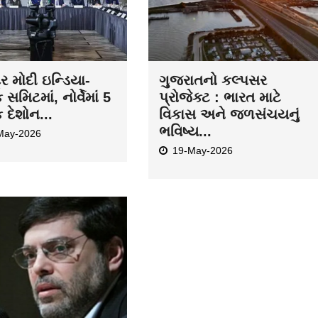
અમેરિકા વચ્ચે યુદ્ધ
તિ તરફ ? બંને દેશો
ની શરતો પર અ...
May-2026