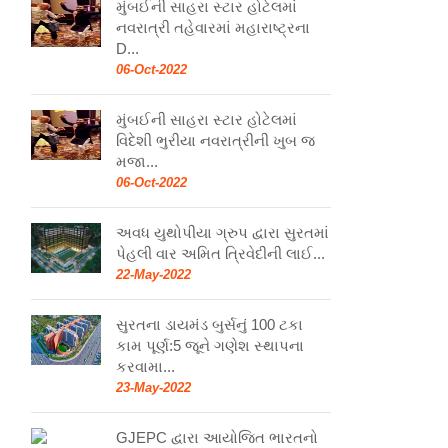
મુંબઈની સાહરા સ્ટાર હોટેલમાં
નવરાત્રી તહેવારમાં મહારાષ્ટ્રના
D...
06-Oct-2022
મુંબઈની સાહરા સ્ટાર હોટેલમાં
વિદેશી ભુરીયા નવરાત્રીની ખુબ જ
મજા...
06-Oct-2022
અવધ યુથોપીયા ગ્રુપ દ્વારા સુરતમાં
પેહલી વાર અમિત ત્રિવેદીની લાઈ...
22-May-2022
સુરતના ડાયમંડ બુર્સનું 100 ટકા
કામ પૂર્ણ:5 જૂને ગણેશ સ્થાપના
કરવામા...
23-May-2022
GJEPC દ્વારા આયોજિત ભારતનો