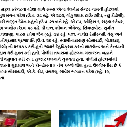
કામાં ‘ભીંડી’ બની
૧ લાખનાં થયા ૨૧ કરોડ,
િયમ નાસ્તો, કિંમત
૧૧ શેર્સનું ૧૦,૦૦૦%થી
રુપિયા...
વધુ રિટર્ન...
Jun-2026
21-May-2026