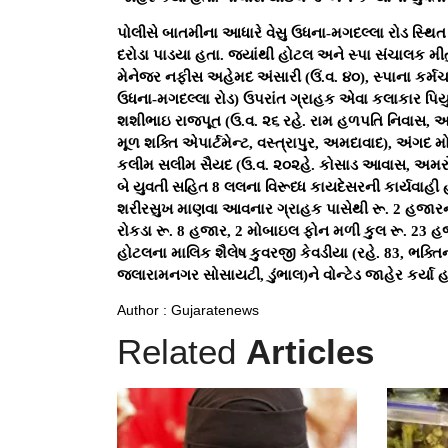
હલાલાના નામે સેક્સનો
અમેરિ
આરોપ: હાઈકોર્ટે કહ્યું
પ્રીમ
—'પર્સનલ લો' ગુનાનો
7250 
બ...
08-
04-Jul-2026