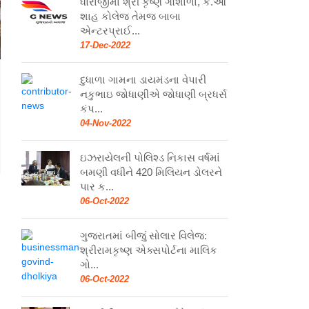
ધોરાજીમાં શ્રી કૃષ્ણ ગૌશાળા, કે.ઓ
શાહ કોલેજ તેમજ બાબા
એન્ટરપ્રાઈ...
17-Dec-2022
દુધાળા ગામના ડાયમંડના વેપારી
નકુભાઇ જોધાણીએ જોધાણી બ્રધર્સ
કંપ...
04-Nov-2022
ઇઝરાયેલની પોલિશ્ડ નિકાસ વર્ષમાં
બમણી વધીને 420 મિલિયન ડોલરને
પાર ક...
06-Oct-2022
ગુજરાતમાં બીજું સોલાર વિલેજ:
શ્રીરામકૃષ્ણ એક્સપોર્ટના માલિક
ગો...
06-Oct-2022