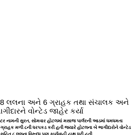
ેન્ટર નામની સુરત, સોમવાર હોટલમાં મસાજ પાર્લરની આડમાં ધમધમતા
ગ્રાહક મળી ૮ની ધરપકડ કરી હતી જયારે હોટલના બે ભાગીદારોને વોન્ટેડ
ી સહિત ૮ લલના વિરૂધ્ધ પણ કાર્યવાહી હાથ ધરી હતી.
 સફલ સ્કેવરના ચોથા માળે રૂમ્સ એન્ડ વેલનેસ સેન્ટર નામની હોટલમાં
ુલ મગન પટેલ (ઉ.વ. ૩૮ રહે. એ ૨૦૩, ગોકુલધામ ટાઉનશીપ, ન્યુ ડીંડોલી),
ારી સંજીત દેવેન મહંતો (ઉ.વ. ૨૧ બંને રહે. એ ૮૫, ઓફિસ ૧, સફલ સ્કેવર,
 અશોક (ઉ.વ. ૨૮ ૨હે. ડી ૬૦૧, શીવાન એવેન્યુ, સિંગણપોર), સુમીત
ાણ), પારસ રમેશ જૈન (રહે. ૩૪ રહે. ૫૦૧, નાલંદા રેસીડન્સી, વેસુ અને
મોતીપ્રસાદ પ્રજાપતિ (ઉ.વ. ૨૬ રહે. સ્વામીનારાયણ સોસાયટી, ગોડાદરા),
) ની ધરપકડ કરી હતી.જયારે દેહવિક્રય કરતી થાઇલેન્ડ અને કેન્યાની
 હાથ ધરી મુક્ત કરી હતી. પોલીસ તપાસમાં હોટલમાં મસાજના બહાને
 વસુલાત કરી રૂ. 1 હજાર લલનાને ચુકવતા હતા. પોલીસે હોટલમાંથી
રનો મુદ્દામાલ અને કોન્ડોમના 8 નંગ કબ્જે લીધા હતા. ઉલ્લેખનીય છે કે
નગર સોસાયટી, એ.કે. રોડ, વરાછા), ભાવેશ ભગવાન પટેલ (રહે. 10,
તા.