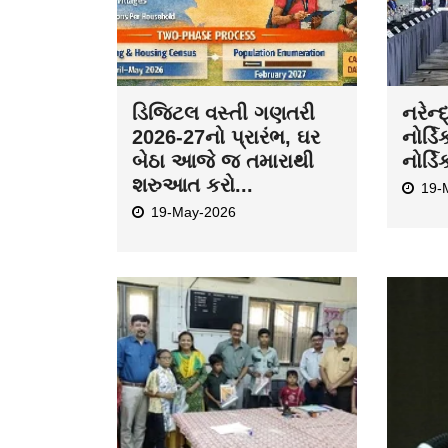
ભાવનગરમાં સરકારી
ઈરાન-
મેડિકલ કોલેજ અને સર
સમાપ્
ટી. હોસ્પિટલમાં વિશ્વ
પોતા
થેલેસ...
07-
10-May-2026