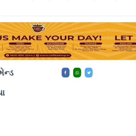
એન્ડ
યા
િત 8 લલના અને 6 ગ્રાહક તથા સંચાલક અને
ીદારને વોન્ટેડ જાહેર કર્યા