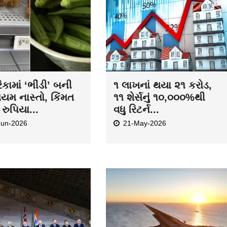
દ્ર મોદી ઇન્ડિયા-
ગુજરાતનો કલ્પસર
ક સમિટમાં, નોર્વેમાં 5
પ્રોજેક્ટ : ભારત માટે
ક દેશોન...
વિકાસ અને જળસંચયનું
ભવિષ્ય...
May-2026
19-May-2026