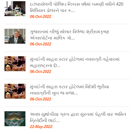
ઇઝરાયેલની પોલિશ્ડ નિકાસ વર્ષમાં બમણી વધીને 420
મિલિયન ડોલરને પાર ક...
06-Oct-2022
ગુજરાતમાં બીજું સોલાર વિલેજ: શ્રીરામકૃષ્ણ
એક્સપોર્ટના માલિક ગો...
06-Oct-2022
મુંબઈની સાહરા સ્ટાર હોટેલમાં નવરાત્રી તહેવારમાં
મહારાષ્ટ્રના D...
06-Oct-2022
મુંબઈની સાહરા સ્ટાર હોટેલમાં વિદેશી ભુરીયા
નવરાત્રીની ખુબ જ મજા...
06-Oct-2022
અવધ યુથોપીયા ગ્રુપ દ્વારા સુરતમાં પેહલી વાર અમિત
ત્રિવેદીની લાઈ...
22-May-2022