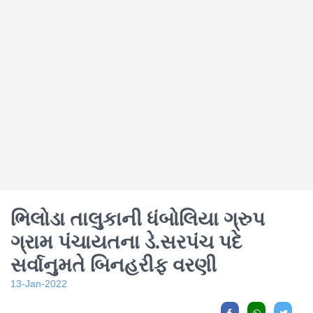
ભિલોડા તાલુકાની ધંબોલિયા ગ્રુપ
ગ્રામ પંચાયતના ડે.સરપંચ પદે
સર્વાનુમતે બિનહરીફ વરણી
13-Jan-2022