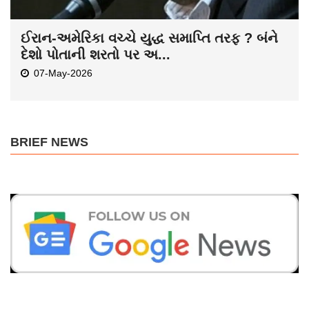
ઈરાન-અમેરિકા વચ્ચે યુદ્ધ સમાપ્તિ તરફ ? બંને
દેશો પોતાની શરતો પર અ...
07-May-2026
BRIEF NEWS