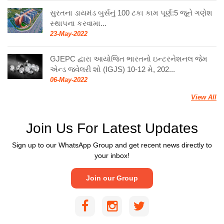
સુરતના ડાયમંડ બુર્સનું 100 ટકા કામ પૂર્ણ:5 જૂને ગણેશ
સ્થાપના કરવામા...
23-May-2022
GJEPC દ્વારા આયોજિત ભારતનો ઇન્ટરનેશનલ જેમ
એન્ડ જ્વેલરી શો (IGJS) 10-12 મે, 202...
06-May-2022
View All
Join Us For Latest Updates
Sign up to our WhatsApp Group and get recent news directly to
your inbox!
Join our Group