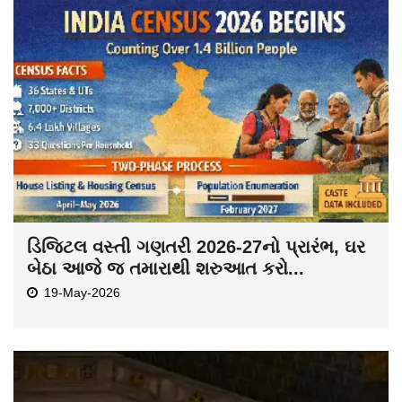
ડિજિટલ વસ્તી ગણતરી 2026-27નો પ્રારંભ, ઘર
બેઠા આજે જ તમારાથી શરુઆત કરો...
19-May-2026