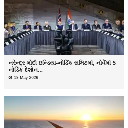
નરેન્દ્ર મોદી ઇન્ડિયા-નોર્ડિક સમિટમાં, નોર્વેમાં 5
નોર્ડિક દેશોન...
19-May-2026