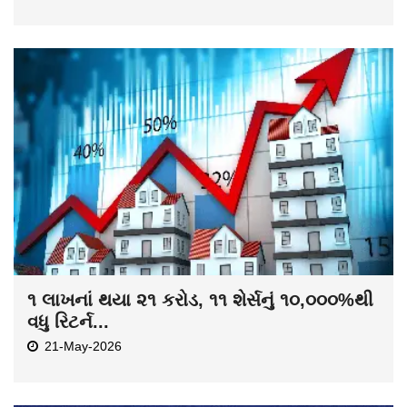
૧ લાખનાં થયા ૨૧ કરોડ, ૧૧ શેર્સનું ૧૦,૦૦૦%થી
વધુ રિટર્ન...
21-May-2026