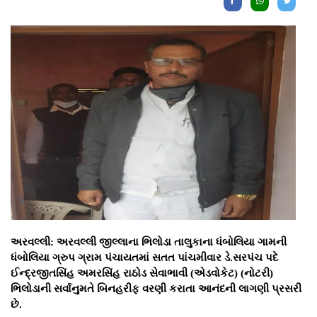
અરવલ્લી: અરવલ્લી જીલ્લાના ભિલોડા તાલુકાના ધંબોલિયા ગામની
ધંબોલિયા ગ્રુપ ગ્રામ પંચાયતમાં સતત પાંચમીવાર ડે.સરપંચ પદે
ઈન્દ્રજીતસિંહ અમરસિંહ રાઠોડ સેવાભાવી (એડવોકેટ) (નોટરી)
ભિલોડાની સર્વાનુમતે બિનહરીફ વરણી કરાતા આનંદની લાગણી પ્રસરી
છે.