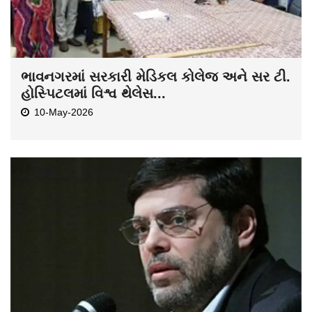
ભાવનગરમાં સરકારી મેડિકલ કોલેજ અને સર ટી.
હોસ્પિટલમાં વિશ્વ થેલેસ...
10-May-2026