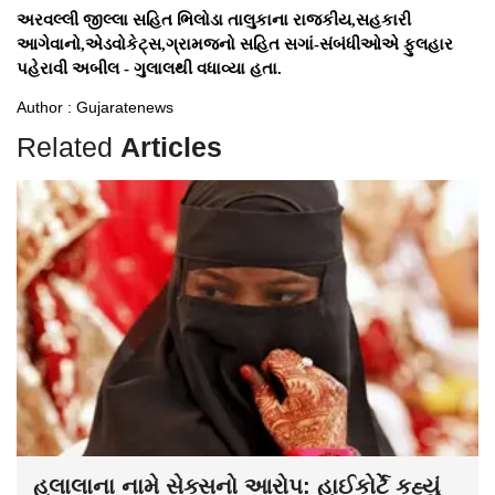
અરવલ્લી જીલ્લા સહિત ભિલોડા તાલુકાના રાજકીય,સહકારી
આગેવાનો,એડવોકેટ્સ,ગ્રામજનો સહિત સગાં-સંબંધીઓએ ફુલહાર
પહેરાવી અબીલ - ગુલાલથી વધાવ્યા હતા.
Author : Gujaratenews
Related
Articles
હલાલાના નામે સેક્સનો આરોપ: હાઈકોર્ટે કહ્યું