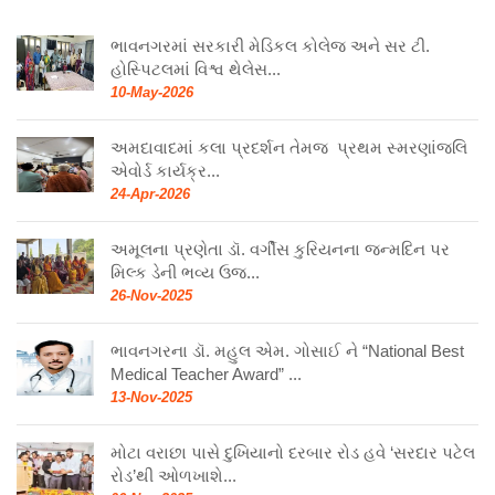
ભાવનગરમાં સરકારી મેડિકલ કોલેજ અને સર ટી.
હોસ્પિટલમાં વિશ્વ થેલેસ...
10-May-2026
અમદાવાદમાં કલા પ્રદર્શન તેમજ પ્રથમ સ્મરણાંજલિ
એવોર્ડ કાર્યક્ર...
24-Apr-2026
અમૂલના પ્રણેતા ડૉ. વર્ગીસ કુરિયનના જન્મદિન પર
મિલ્ક ડેની ભવ્ય ઉજ...
26-Nov-2025
ભાવનગરના ડૉ. મહુલ એમ. ગોસાઈ ને “National Best
Medical Teacher Award” ...
13-Nov-2025
મોટા વરાછા પાસે દુખિયાનો દરબાર રોડ હવે ‘સરદાર પટેલ
રોડ’થી ઓળખાશે...