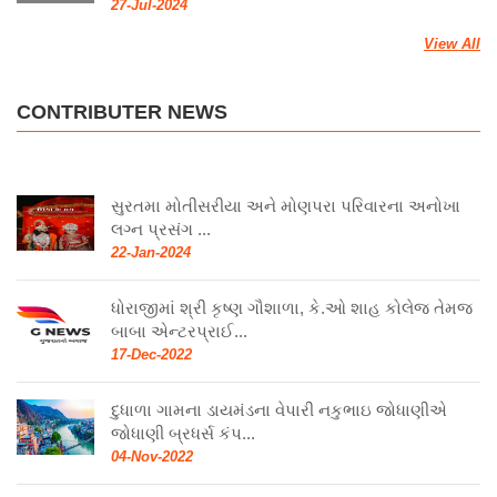
27-Jul-2024
View All
CONTRIBUTER NEWS
સુરતમા મોતીસરીયા અને મોણપરા પરિવારના અનોખા
લગ્ન પ્રસંગ ...
22-Jan-2024
ધોરાજીમાં શ્રી કૃષ્ણ ગૌશાળા, કે.ઓ શાહ કોલેજ તેમજ
બાબા એન્ટરપ્રાઈ...
17-Dec-2022
દુધાળા ગામના ડાયમંડના વેપારી નકુભાઇ જોધાણીએ
જોધાણી બ્રધર્સ કંપ...
04-Nov-2022