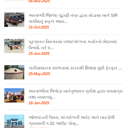
06-Nov-2025
અરવલ્લી જિલ્લા ચૂંટણી તંત્ર દ્વારા મોડાસા ખાતે SIR
તાલીમનું સફળ આય...
31-Oct-2025
પૂરગ્રસ્ત વિસ્તારમાં બજરંગદળના કાર્યકરો મેદાનમાં
ઉતર્યા, ઘરે ઘ...
25-Jun-2025
ગારીયાધારના સરંભડામાં સડકથી શિક્ષણ સુધી ફેરફાર ...
25-May-2025
અરવલ્લીના ભિલોડા ખાતેગુજરાત પ્રદેશ દ્વારા વનયાત્રા
તથા વ્યસનમુ...
18-Jan-2025
ઓલપાડની ઉમરા, માંગરોળની અરેઠ અને બારડોલી
ગ્રામ્યની કડોદ આઉટ પોસ્...