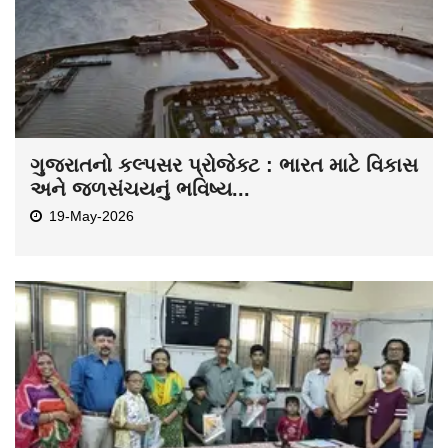
ગુજરાતનો કલ્પસર પ્રોજેક્ટ : ભારત માટે વિકાસ
અને જળસંચયનું ભવિષ્ય...
19-May-2026