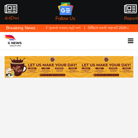
Follow Us
મેગેઝિન
Report
Breaking News :
કહ્યું—'પર્સનલ લો' ગુનાનો બચાવ નહીં બને
ડિજિટલ વસ્તી ગણતરી 2026-27નો પ્રારંભ, ઘર બેઠ