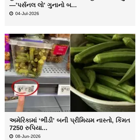
—'પર્સનલ લો' ગુનાનો બ...
04-Jul-2026
અમેરિકામાં ‘ભીંડી’ બની પ્રીમિયમ નાસ્તો, કિંમત
7250 રુપિયા...
08-Jun-2026