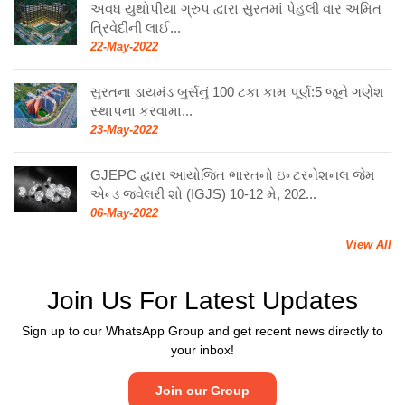
અવધ યુથોપીયા ગ્રુપ દ્વારા સુરતમાં પેહલી વાર અમિત
ત્રિવેદીની લાઈ...
22-May-2022
સુરતના ડાયમંડ બુર્સનું 100 ટકા કામ પૂર્ણ:5 જૂને ગણેશ
સ્થાપના કરવામા...
23-May-2022
GJEPC દ્વારા આયોજિત ભારતનો ઇન્ટરનેશનલ જેમ
એન્ડ જ્વેલરી શો (IGJS) 10-12 મે, 202...
06-May-2022
View All
Join Us For Latest Updates
Sign up to our WhatsApp Group and get recent news directly to
your inbox!
Join our Group