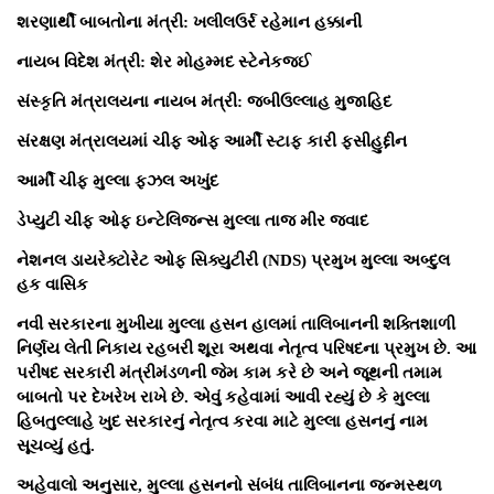
શરણાર્થી બાબતોના મંત્રી: ખલીલઉર્ર રહેમાન હક્કાની
નાયબ વિદેશ મંત્રી: શેર મોહમ્મદ સ્ટેનેકજઈ
સંસ્કૃતિ મંત્રાલયના નાયબ મંત્રી: જબીઉલ્લાહ મુજાહિદ
સંરક્ષણ મંત્રાલયમાં ચીફ ઓફ આર્મી સ્ટાફ કારી ફસીહુદ્દીન
આર્મી ચીફ મુલ્લા ફઝલ અખુંદ
ડેપ્યુટી ચીફ ઓફ ઇન્ટેલિજન્સ મુલ્લા તાજ મીર જવાદ
નેશનલ ડાયરેક્ટોરેટ ઓફ સિક્યુટીરી (NDS) પ્રમુખ મુલ્લા અબ્દુલ
હક વાસિક
નવી સરકારના મુખીયા મુલ્લા હસન હાલમાં તાલિબાનની શક્તિશાળી
નિર્ણય લેતી નિકાય રહબરી શૂરા અથવા નેતૃત્વ પરિષદના પ્રમુખ છે. આ
પરીષદ સરકારી મંત્રીમંડળની જેમ કામ કરે છે અને જૂથની તમામ
બાબતો પર દેખરેખ રાખે છે. એવું કહેવામાં આવી રહ્યું છે કે મુલ્લા
હિબતુલ્લાહે ખુદ સરકારનું નેતૃત્વ કરવા માટે મુલ્લા હસનનું નામ
સૂચવ્યું હતું.
અહેવાલો અનુસાર, મુલ્લા હસનનો સંબંધ તાલિબાનના જન્મસ્થળ