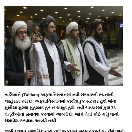
તાલિબાને (Taliban) અફઘાનિસ્તાનમાં નવી સરકારની રચનાની
જાહેરાત કરી છે. અફઘાનિસ્તાનમાં કાર્યવાહક સરકાર હશે જેના
મુખીયા મુલ્લા મુહમ્મદ હસન અખુંદ હશે. નવી સરકારમાં કુલ 33
મંત્રીઓનો સમાવેશ કરવામાં આવ્યો છે, જોકે તેમાં કોઈ મહિલાનો
સમાવેશ કરવામાં આવ્યો નથી.
જબીહુલ્લાહ મુજાહિદ દ્વારા નવી અફઘાન સરકાર અને મંત્રીમંડળની