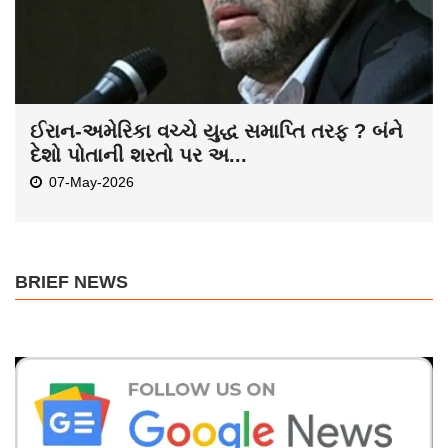
ઈરાન-અમેરિકા વચ્ચે યુદ્ધ સમાપ્તિ તરફ ? બંને
દેશો પોતાની શરતો પર અ...
07-May-2026
BRIEF NEWS