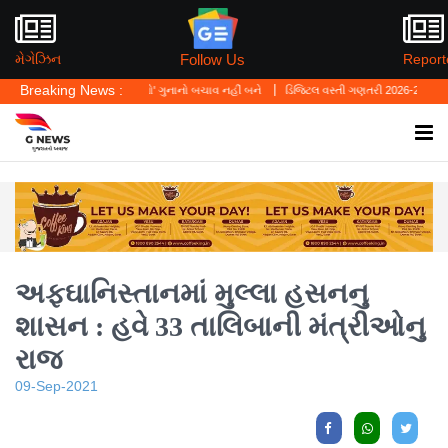
Follow Us
મેગેઝિન
Report
Breaking News :
હ્યું—'પર્સનલ લો' ગુનાનો બચાવ નહીં બને
ડિજિટલ વસ્તી ગણતરી 2026-27નો પ્રારંભ, ઘર બેઠા
અફઘાનિસ્તાનમાં મુલ્લા હસનનુ
શાસન : હવે 33 તાલિબાની મંત્રીઓનુ
રાજ
09-Sep-2021