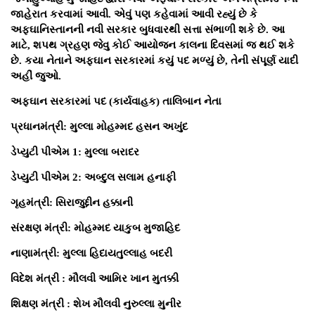
જાહેરાત કરવામાં આવી. એવું પણ કહેવામાં આવી રહ્યું છે કે
અફઘાનિસ્તાનની નવી સરકાર બુધવારથી સત્તા સંભાળી શકે છે. આ
માટે, શપથ ગ્રહણ જેવુ કોઈ આયોજન કાલના દિવસમાં જ થઈ શકે
છે. કયા નેતાને અફઘાન સરકારમાં કયું પદ મળ્યું છે, તેની સંપૂર્ણ યાદી
અહીં જુઓ.
અફઘાન સરકારમાં પદ (કાર્યવાહક) તાલિબાન નેતા
પ્રધાનમંત્રી: મુલ્લા મોહમ્મદ હસન અખુંદ
ડેપ્યુટી પીએમ 1: મુલ્લા બરાદર
ડેપ્યુટી પીએમ 2: અબ્દુલ સલામ હનાફી
ગૃહમંત્રી: સિરાજુદ્દીન હક્કાની
સંરક્ષણ મંત્રી: મોહમ્મદ યાકુબ મુજાહિદ
નાણામંત્રી: મુલ્લા હિદાયતુલ્લાહ બદરી
વિદેશ મંત્રી : મૌલવી આમિર ખાન મુતક્કી
શિક્ષણ મંત્રી : શેખ મૌલવી નુરુલ્લા મુનીર