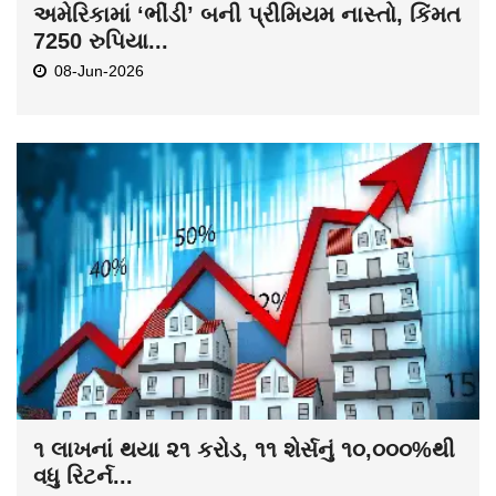
અમેરિકામાં ‘ભીંડી’ બની પ્રીમિયમ નાસ્તો, કિંમત
7250 રુપિયા...
08-Jun-2026
૧ લાખનાં થયા ૨૧ કરોડ, ૧૧ શેર્સનું ૧૦,૦૦૦%થી
વધુ રિટર્ન...