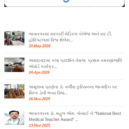
ભાવનગરમાં સરકારી મેડિકલ કોલેજ અને સર ટી.
હોસ્પિટલમાં વિશ્વ થેલેસ...
10-May-2026
અમદાવાદમાં કલા પ્રદર્શન તેમજ પ્રથમ સ્મરણાંજલિ
એવોર્ડ કાર્યક્ર...
24-Apr-2026
અમૂલના પ્રણેતા ડૉ. વર્ગીસ કુરિયનના જન્મદિન પર
મિલ્ક ડેની ભવ્ય ઉજ...
26-Nov-2025
ભાવનગરના ડૉ. મહુલ એમ. ગોસાઈ ને “National Best
Medical Teacher Award” ...
13-Nov-2025