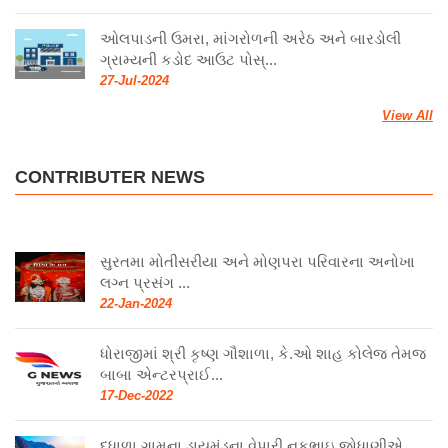
ઓલપાડની ઉમરા, માંગરોળની અરેઠ અને બારડોલી
ગ્રામ્યની કડોદ આઉટ પોસ્...
27-Jul-2024
View All
CONTRIBUTER NEWS
સુરતમા મોતીસરીયા અને મોણપરા પરિવારના અનોખા
લગ્ન પ્રસંગ ...
22-Jan-2024
ધોરાજીમાં શ્રી કૃષ્ણ ગૌશાળા, કે.ઓ શાહ કોલેજ તેમજ
બાબા એન્ટરપ્રાઈ...
17-Dec-2022
દુધાળા ગામના ડાયમંડના વેપારી નકુભાઇ જોધાણીએ