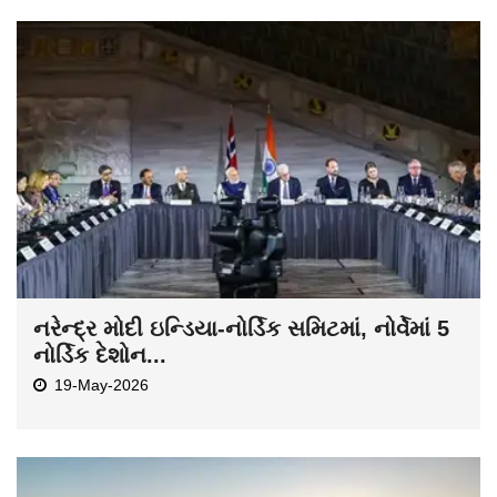
નરેન્દ્ર મોદી ઇન્ડિયા-નોર્ડિક સમિટમાં, નોર્વેમાં 5
નોર્ડિક દેશોન...
19-May-2026