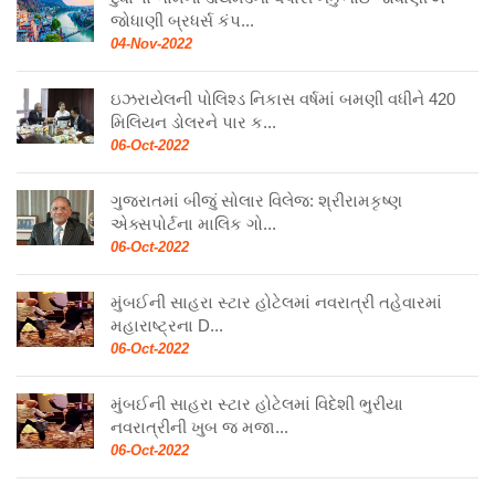
જોધાણી બ્રધર્સ કંપ...
04-Nov-2022
ઇઝરાયેલની પોલિશ્ડ નિકાસ વર્ષમાં બમણી વધીને 420
મિલિયન ડોલરને પાર ક...
06-Oct-2022
ગુજરાતમાં બીજું સોલાર વિલેજ: શ્રીરામકૃષ્ણ
એક્સપોર્ટના માલિક ગો...
06-Oct-2022
મુંબઈની સાહરા સ્ટાર હોટેલમાં નવરાત્રી તહેવારમાં
મહારાષ્ટ્રના D...
06-Oct-2022
મુંબઈની સાહરા સ્ટાર હોટેલમાં વિદેશી ભુરીયા
નવરાત્રીની ખુબ જ મજા...
06-Oct-2022