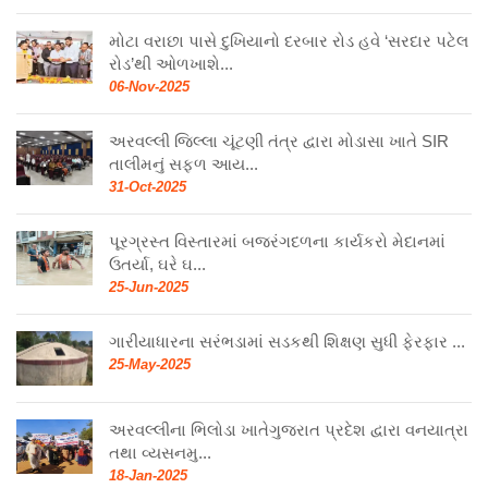
મોટા વરાછા પાસે દુખિયાનો દરબાર રોડ હવે ‘સરદાર પટેલ
રોડ’થી ઓળખાશે...
06-Nov-2025
અરવલ્લી જિલ્લા ચૂંટણી તંત્ર દ્વારા મોડાસા ખાતે SIR
તાલીમનું સફળ આય...
31-Oct-2025
પૂરગ્રસ્ત વિસ્તારમાં બજરંગદળના કાર્યકરો મેદાનમાં
ઉતર્યા, ઘરે ઘ...
25-Jun-2025
ગારીયાધારના સરંભડામાં સડકથી શિક્ષણ સુધી ફેરફાર ...
25-May-2025
અરવલ્લીના ભિલોડા ખાતેગુજરાત પ્રદેશ દ્વારા વનયાત્રા
તથા વ્યસનમુ...
18-Jan-2025