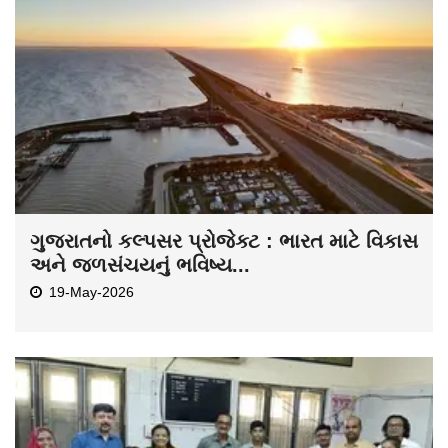
ગુજરાતનો કલ્પસર પ્રોજેક્ટ : ભારત માટે વિકાસ
અને જળસંચયનું ભવિષ્ય...
19-May-2026