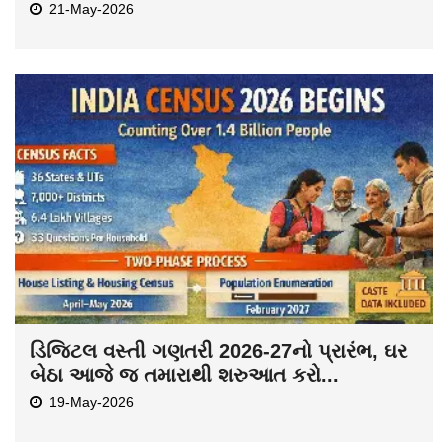
21-May-2026
ડિજિટલ વસ્તી ગણતરી 2026-27નો પ્રારંભ, ઘર
બેઠા આજે જ તમારાથી શરુઆત કરો...
19-May-2026