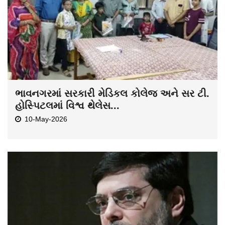
ભાવનગરમાં સરકારી મેડિકલ કોલેજ અને સર ટી.
હોસ્પિટલમાં વિશ્વ થેલેસ...
10-May-2026