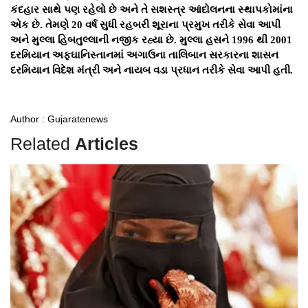
કંદહાર સાથે પણ રહેલો છે અને તે સશસ્ત્ર આંદોલનના સ્થાપકોમાંના
એક છે. તેમણે 20 વર્ષ સુધી રહબરી શૂરાના પ્રમુખ તરીકે સેવા આપી
અને મુલ્લા હિબતુલ્લાની નજીક રહ્યા છે. મુલ્લા હસને 1996 થી 2001
દરમિયાન અફઘાનિસ્તાનમાં અગાઉના તાલિબાન સરકારના શાસન
દરમિયાન વિદેશ મંત્રી અને નાયબ વડા પ્રધાન તરીકે સેવા આપી હતી.
Author : Gujaratenews
Related
Articles