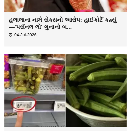
હલાલાના નામે સેક્સનો આરોપ: હાઈકોર્ટે કહ્યું
—'પર્સનલ લો' ગુનાનો બ...
04-Jul-2026