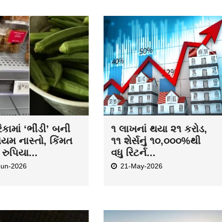
કામાં ‘ભીંડી’ બની
૧ લાખનાં થયા ૨૧ કરોડ,
િયમ નાસ્તો, કિંમત
૧૧ શેર્સનું ૧૦,૦૦૦%થી
રુપિયા...
વધુ રિટર્ન...
Jun-2026
21-May-2026