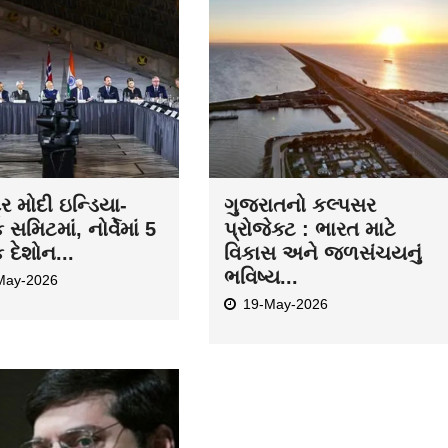
દ્ર મોદી ઇન્ડિયા-
ગુજરાતનો કલ્પસર
ક સમિટમાં, નોર્વેમાં 5
પ્રોજેક્ટ : ભારત માટે
ક દેશોન...
વિકાસ અને જળસંચયનું
ભવિષ્ય...
May-2026
19-May-2026