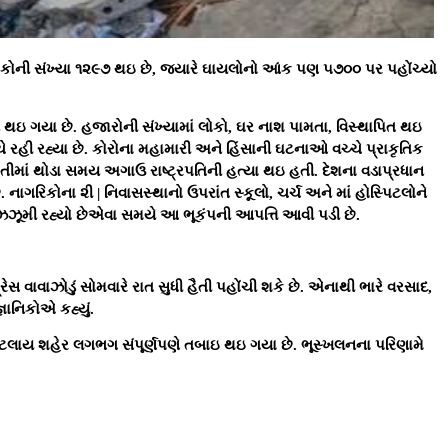
મૃતકોની સંખ્યા ૧૨૯૭ થઇ છે, જ્યારે ઘાયલોનો આંક પણ ૫૭૦૦ પર પહોંચ્યો
ાન થઇ ગયા છે. હજારોની સંખ્યામાં લોકો, ઘર નાશ પામતા, વિસ્થાપિત થઇ
 રહી રહ્યા છે. કોરોના મહામારી અને હિંસાની ઘટનાઓ વચ્ચે પ્રાકૃતિક
ૈતીમાં થોડા સમય અગાઉ રાષ્ટ્રપતિની હત્યા થઇ હતી. દેશના વડાપ્રધાન
ાગરિકોના ૨ી | નિવાસસ્થાનો ઉપરાંત સ્કૂલો, ચર્ચ અને માં હોસ્પિટલોને
 ઝઝૂમી રહ્યો છેએવા સમયે આ ભૂકંપની આપત્તિ આવી પડી છે.
ેસ વાવાઝોડું સોમવારે રાત સુધી હૈતી પહોંચી શકે છે. એનાથી ભારે વરસાદ,
ાનિકોએ કહ્યું.
ી કેટલાય શહેર લગભગ સંપૂર્ણપણે તબાઇ થઇ ગયા છે. ભૂસ્ખલનના પરિણામે