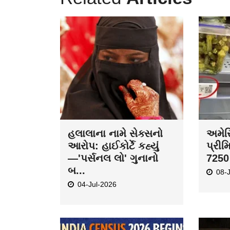
હલાલાના નામે સેક્સનો
અમેરિ
આરોપ: હાઈકોર્ટે કહ્યું
પ્રીમ
—'પર્સનલ લો' ગુનાનો
7250 
બ...
08-
04-Jul-2026