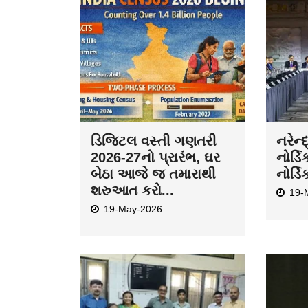
ડિજિટલ વસ્તી ગણતરી
નરેન્
2026-27નો પ્રારંભ, ઘર
નોર્ડિ
બેઠા આજે જ તમારાથી
નોર્ડિ
શરુઆત કરો...
19-
19-May-2026