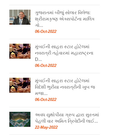
ગુજરાતમાં બીજું સોલાર વિલેજ:
શ્રીરામકૃષ્ણ એક્સપોર્ટના માલિક
ગો...
06-Oct-2022
મુંબઈની સાહરા સ્ટાર હોટેલમાં
નવરાત્રી તહેવારમાં મહારાષ્ટ્રના
D...
06-Oct-2022
મુંબઈની સાહરા સ્ટાર હોટેલમાં
વિદેશી ભુરીયા નવરાત્રીની ખુબ જ
મજા...
06-Oct-2022
અવધ યુથોપીયા ગ્રુપ દ્વારા સુરતમાં
પેહલી વાર અમિત ત્રિવેદીની લાઈ...
22-May-2022