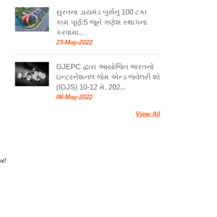
સુરતના ડાયમંડ બુર્સનું 100 ટકા
કામ પૂર્ણ:5 જૂને ગણેશ સ્થાપના
કરવામા...
23-May-2022
GJEPC દ્વારા આયોજિત ભારતનો
ઇન્ટરનેશનલ જેમ એન્ડ જ્વેલરી શો
(IGJS) 10-12 મે, 202...
06-May-2022
View All
ox!