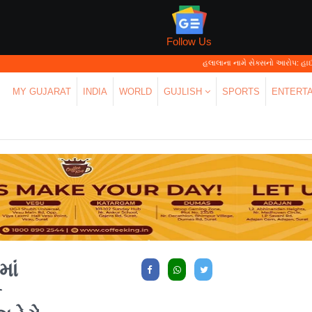
Follow Us
હલાલાના નામે સેક્સનો આરોપ: હાઈકોર્ટે કહ્યું—
MY GUJARAT
INDIA
WORLD
GUJLISH
SPORTS
ENTERT
માં
ક