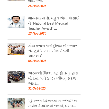
ભવ્ય ઉજ...
26-Nov-2025
ભાવનગરના ડૉ. મહુલ એમ. ગોસાઈ
ને “National Best Medical
Teacher Award” ...
13-Nov-2025
મોટા વરાછા પાસે દુખિયાનો દરબાર
રોડ હવે ‘સરદાર પટેલ રોડ’થી
ઓળખાશે...
06-Nov-2025
અરવલ્લી જિલ્લા ચૂંટણી તંત્ર દ્વારા
મોડાસા ખાતે SIR તાલીમનું સફળ
આય...
31-Oct-2025
પૂરગ્રસ્ત વિસ્તારમાં બજરંગદળના
કાર્યકરો મેદાનમાં ઉતર્યા, ઘરે ઘ...