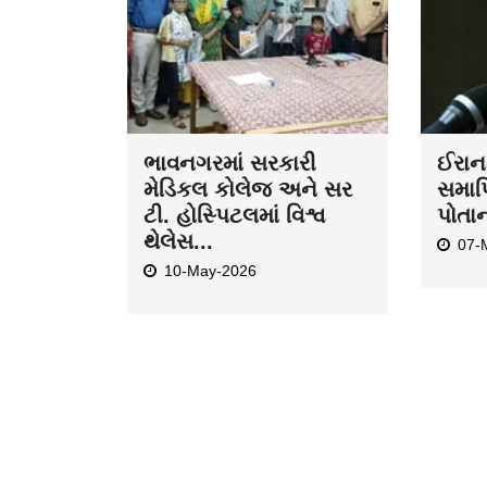
ભાવનગરમાં સરકારી
ઈરાન-
મેડિકલ કોલેજ અને સર
સમાપ્
ટી. હોસ્પિટલમાં વિશ્વ
પોતા
થેલેસ...
07-
10-May-2026