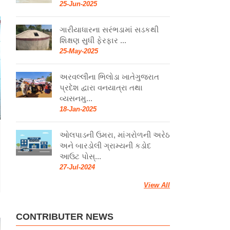
25-Jun-2025
ગારીયાધારના સરંભડામાં સડકથી
શિક્ષણ સુધી ફેરફાર ...
25-May-2025
અરવલ્લીના ભિલોડા ખાતેગુજરાત
પ્રદેશ દ્વારા વનયાત્રા તથા
વ્યસનમુ...
18-Jan-2025
ઓલપાડની ઉમરા, માંગરોળની અરેઠ
અને બારડોલી ગ્રામ્યની કડોદ
આઉટ પોસ્...
27-Jul-2024
View All
CONTRIBUTER NEWS