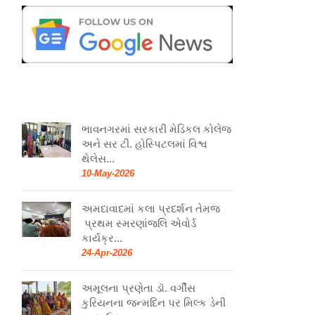
ભાવનગરમાં સરકારી મેડિકલ કોલેજ
અને સર ટી. હોસ્પિટલમાં વિશ્વ
થેલેસ...
10-May-2026
અમદાવાદમાં કલા પ્રદર્શન તેમજ
પ્રથમ સ્મરણાંજલિ એવોર્ડ
કાર્યક્ર...
24-Apr-2026
અમૂલના પ્રણેતા ડૉ. વર્ગીસ
કુરિયનના જન્મદિન પર મિલ્ક ડેની