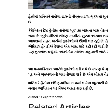
હૈતીમાં શનિવારે થયેલા ૭.૨ની તીવ્રતાવાળા ભૂકંપમાં 
છે.
કૈરેબિયન દેશ હૈતીમાં થયેલા ભૂકંપમાં ગામના ગામ વેર
ગયા છે. ભૂકંપપીડિતો ભીષણ ગરમીમાં ખુલ્લા આકાશ નીચે
આપદામાં રાહત કાર્યમાં મુશ્કેલીઓ ઊભી થઇ રહી છે. હ
એરિયલ હેનરીએ દેશમાં એક માસ માટે કટોકટી લાદી છે. ન
પણ નુકસાન થયું છે. આખો દેશ કોરોના મહામારી સામે
આ પખવાડિયાના આરંભે મુશ્કેલી વધી શકે છે કારણ કે ગ્ર
પૂર અને ભૂસ્ખલનનો ભય તોળાઇ શકે છે એમ મોસમ વૈજ્ઞ
શનિવારે હૈતીના દક્ષિણ-પશ્ચિમ ભાગમાં થયેલા ભૂકંપથ
બચાવ અભિયાન પર વિષમ અસર થઇ રહી છે.
Author : Gujaratenews
Related
Articles