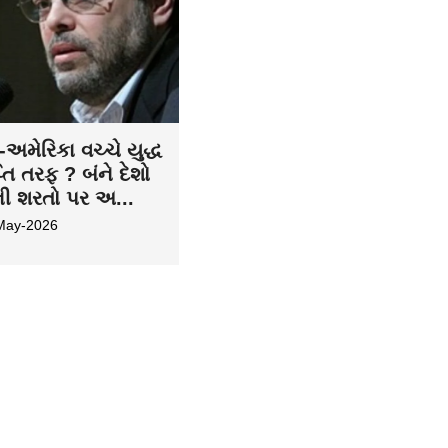
અમેરિકા વચ્ચે યુદ્ધ
તિ તરફ ? બંને દેશો
ની શરતો પર અ...
May-2026