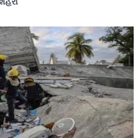
શહેરો