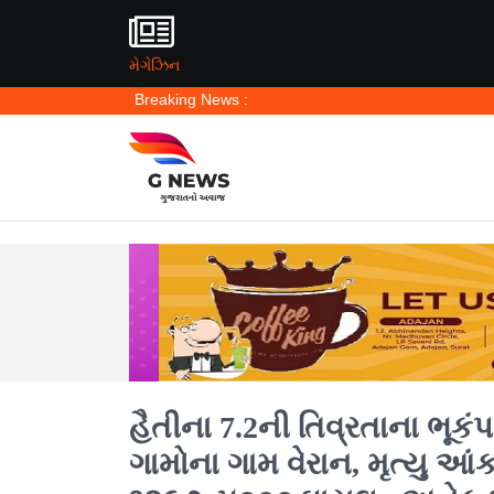
મેગેઝિન
Breaking News :
હૈતીના 7.2ની તિવ્રતાના ભૂકંપ
ગામોના ગામ વેરાન, મૃત્યુ આં