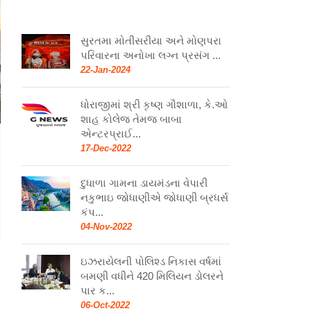
સુરતમા મોતીસરીયા અને મોણપરા
પરિવારના અનોખા લગ્ન પ્રસંગ ...
22-Jan-2024
ધોરાજીમાં શ્રી કૃષ્ણ ગૌશાળા, કે.ઓ
શાહ કોલેજ તેમજ બાબા
એન્ટરપ્રાઈ...
17-Dec-2022
દુધાળા ગામના ડાયમંડના વેપારી
નકુભાઇ જોધાણીએ જોધાણી બ્રધર્સ
કંપ...
04-Nov-2022
ઇઝરાયેલની પોલિશ્ડ નિકાસ વર્ષમાં
બમણી વધીને 420 મિલિયન ડોલરને
પાર ક...
06-Oct-2022