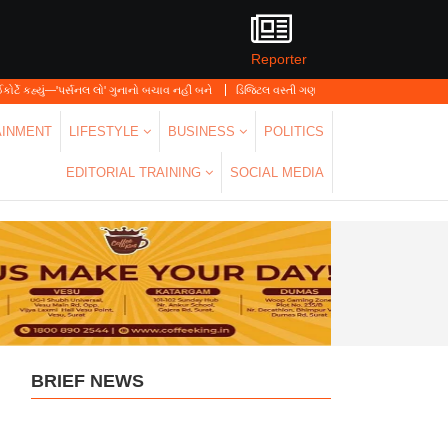
Reporter
'પર્સનલ લો' ગુનાનો બચાવ નહીં બને
ડિજિટલ વસ્તી ગણતરી 2026-27નો પ્રારંભ, ઘર બેઠા આજે 
AINMENT
LIFESTYLE
BUSINESS
POLITICS
EDITORIAL TRAINING
SOCIAL MEDIA
BRIEF NEWS