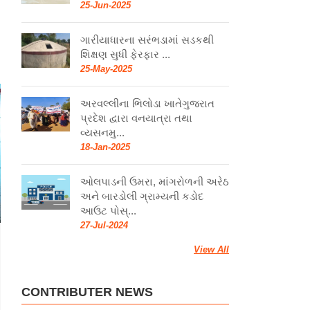
25-Jun-2025
ગારીયાધારના સરંભડામાં સડકથી
શિક્ષણ સુધી ફેરફાર ...
25-May-2025
અરવલ્લીના ભિલોડા ખાતેગુજરાત
પ્રદેશ દ્વારા વનયાત્રા તથા
વ્યસનમુ...
18-Jan-2025
ઓલપાડની ઉમરા, માંગરોળની અરેઠ
અને બારડોલી ગ્રામ્યની કડોદ
આઉટ પોસ્...
27-Jul-2024
View All
CONTRIBUTER NEWS