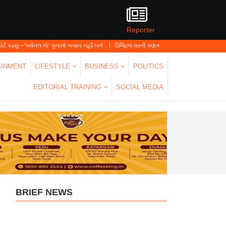
Reporter
લ લો' ગુનાનો બચાવ નહીં બને
ડિજિટલ વસ્તી ગણતરી 2026-27નો પ્રારંભ, ઘર બેઠા આજે જ તમાર
AINMENT
LIFESTYLE
BUSINESS
POLITICS
EDITORIAL TRAINING
SOCIAL MEDIA
BRIEF NEWS