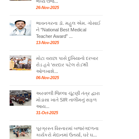
ભવ્ય ઉજ...
26-Nov-2025
ભાવનગરના ડૉ. મહુલ એમ. ગોસાઈ
ને “National Best Medical
Teacher Award” ...
13-Nov-2025
મોટા વરાછા પાસે દુખિયાનો દરબાર
રોડ હવે ‘સરદાર પટેલ રોડ’થી
ઓળખાશે...
06-Nov-2025
અરવલ્લી જિલ્લા ચૂંટણી તંત્ર દ્વારા
મોડાસા ખાતે SIR તાલીમનું સફળ
આય...
31-Oct-2025
પૂરગ્રસ્ત વિસ્તારમાં બજરંગદળના
કાર્યકરો મેદાનમાં ઉતર્યા, ઘરે ઘ...