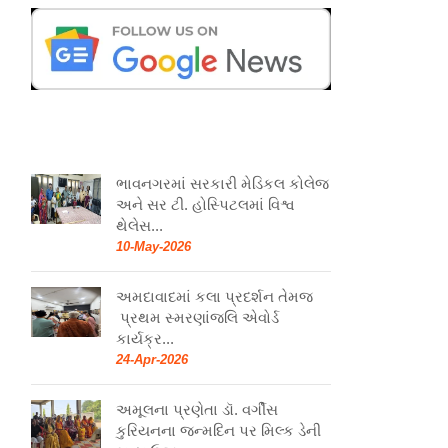
ભાવનગરમાં સરકારી મેડિકલ કોલેજ
અને સર ટી. હોસ્પિટલમાં વિશ્વ
થેલેસ...
10-May-2026
અમદાવાદમાં કલા પ્રદર્શન તેમજ
પ્રથમ સ્મરણાંજલિ એવોર્ડ
કાર્યક્ર...
24-Apr-2026
અમૂલના પ્રણેતા ડૉ. વર્ગીસ
કુરિયનના જન્મદિન પર મિલ્ક ડેની