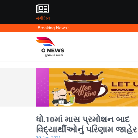
મેગેઝિન
Breaking News :
ધો.10માં માસ પ્રમોશન બાદ
વિદ્યાર્થીઓનું પરિણામ જાહેર
30-Jun-2021