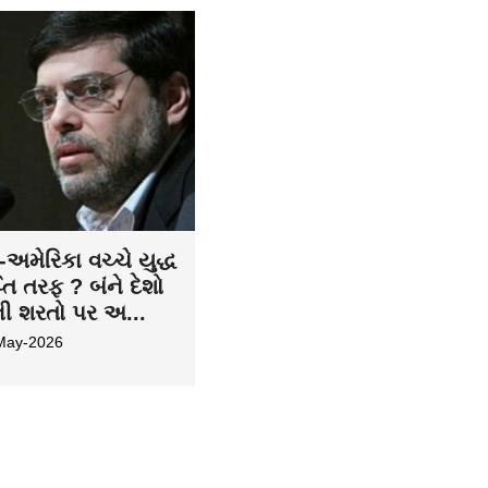
અમેરિકા વચ્ચે યુદ્ધ
તિ તરફ ? બંને દેશો
ની શરતો પર અ...
May-2026