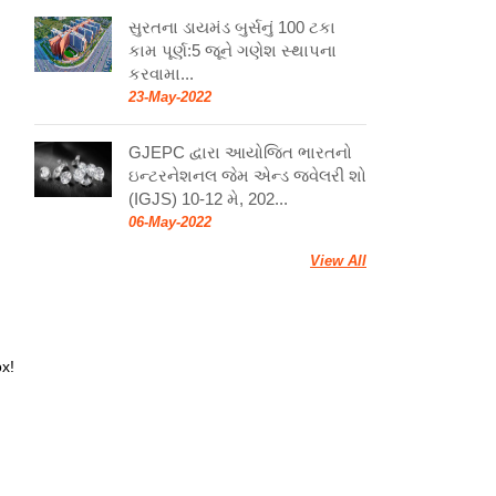
સુરતના ડાયમંડ બુર્સનું 100 ટકા
કામ પૂર્ણ:5 જૂને ગણેશ સ્થાપના
કરવામા...
23-May-2022
GJEPC દ્વારા આયોજિત ભારતનો
ઇન્ટરનેશનલ જેમ એન્ડ જ્વેલરી શો
(IGJS) 10-12 મે, 202...
06-May-2022
View All
ox!