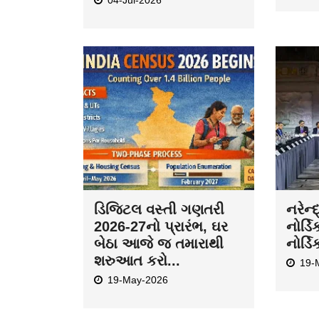
04-Jul-2026
ડિજિટલ વસ્તી ગણતરી
નરેન્
2026-27નો પ્રારંભ, ઘર
નોર્ડિ
બેઠા આજે જ તમારાથી
નોર્ડિ
શરુઆત કરો...
19-
19-May-2026