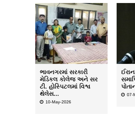
ભાવનગરમાં સરકારી
ઈરાન-
મેડિકલ કોલેજ અને સર
સમાપ્
ટી. હોસ્પિટલમાં વિશ્વ
પોતા
થેલેસ...
07-
10-May-2026