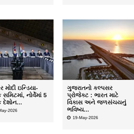
દ્ર મોદી ઇન્ડિયા-
ગુજરાતનો કલ્પસર
ક સમિટમાં, નોર્વેમાં 5
પ્રોજેક્ટ : ભારત માટે
ક દેશોન...
વિકાસ અને જળસંચયનું
ભવિષ્ય...
May-2026
19-May-2026