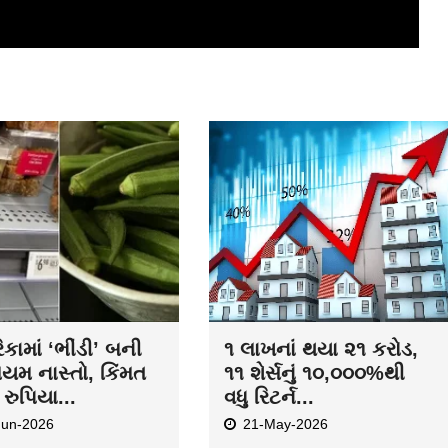
કામાં ‘ભીંડી’ બની
૧ લાખનાં થયા ૨૧ કરોડ,
િયમ નાસ્તો, કિંમત
૧૧ શેર્સનું ૧૦,૦૦૦%થી
રુપિયા...
વધુ રિટર્ન...
Jun-2026
21-May-2026