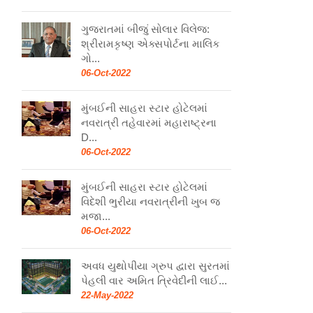
ગુજરાતમાં બીજું સોલાર વિલેજ:
શ્રીરામકૃષ્ણ એક્સપોર્ટના માલિક
ગો...
06-Oct-2022
મુંબઈની સાહરા સ્ટાર હોટેલમાં
નવરાત્રી તહેવારમાં મહારાષ્ટ્રના
D...
06-Oct-2022
મુંબઈની સાહરા સ્ટાર હોટેલમાં
વિદેશી ભુરીયા નવરાત્રીની ખુબ જ
મજા...
06-Oct-2022
અવધ યુથોપીયા ગ્રુપ દ્વારા સુરતમાં
પેહલી વાર અમિત ત્રિવેદીની લાઈ...
22-May-2022