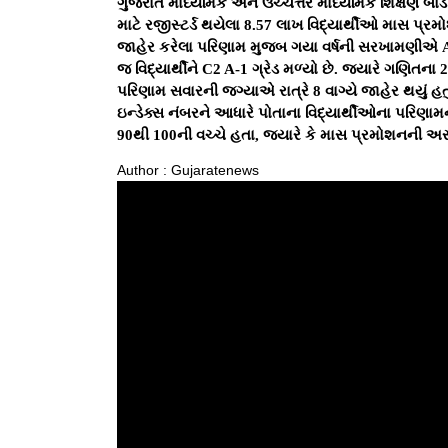
ગુજરાત માધ્યમિક અને ઉચ્ચત્તર માધ્યમિક શિક્ષણ બોર્ડ 
માટે રજીસ્ટર્ડ થયેલા 8.57 લાખ વિદ્યાર્થીઓ માસ પ્રમો
જાહેર કરેલા પરિણામ મુજબ ગયા વર્ષની સરખામણીએ A 1 
જ વિદ્યાર્થીને C2 A-1 ગ્રેડ મળ્યો છે. જ્યારે ગણિતના 26
પરિણામ સવારની જગ્યાએ રાત્રે 8 વાગ્યે જાહેર થયું હતું
ઇન્ડેક્સ નંબરને આધારે પોતાના વિદ્યાર્થીઓના પરિણામન
90થી 100ની વચ્ચે હતા, જ્યારે કે માસ પ્રમોશનની અ
Author : Gujaratenews