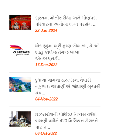
સુરતમા મોતીસરીયા અને મોણપરા
પરિવારના અનોખા લગ્ન પ્રસંગ ...
22-Jan-2024
ધોરાજીમાં શ્રી કૃષ્ણ ગૌશાળા, કે.ઓ
શાહ કોલેજ તેમજ બાબા
એન્ટરપ્રાઈ...
17-Dec-2022
દુધાળા ગામના ડાયમંડના વેપારી
નકુભાઇ જોધાણીએ જોધાણી બ્રધર્સ
કંપ...
04-Nov-2022
ઇઝરાયેલની પોલિશ્ડ નિકાસ વર્ષમાં
બમણી વધીને 420 મિલિયન ડોલરને
પાર ક...
06-Oct-2022