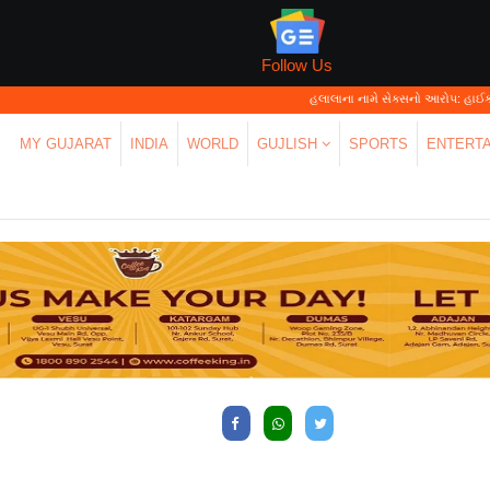
Follow Us
હલાલાના નામે સેક્સનો આરોપ: હાઈકોર્ટે કહ્યું—'પર્સન
MY GUJARAT
INDIA
WORLD
GUJLISH
SPORTS
ENTERT