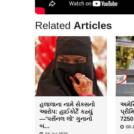
Related
Articles
હલાલાના નામે સેક્સનો
અમેરિ
આરોપ: હાઈકોર્ટે કહ્યું
પ્રીમ
—'પર્સનલ લો' ગુનાનો
7250 
બ...
08-