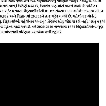
દ્વારા માસ પ્રમોશન બાદ વિદ્યાર્થીઓનું પરિણામ જાહેર કરાયું છે. ધો.10
શનને કારણે ઉતિર્ણ થયા છે, ઉપરાંત પણ મોટો વધારો થયો છે. બોર્ડે A1
ગ્રેડ ધરાવતા વિદ્યાર્થીઓની B1 B2 સંખ્યા 1555 વધીને 175c થઇ છે. 4
,809 અને વિજ્ઞાનમાં 20,865ને A-1 ગ્રેડ મળ્યો છે. પહેલીવાર બોર્ડનું
. વિદ્યાર્થીઓ પહેલીવાર પોતાનું પરિણામ સીધુ જોઇ શકશે નહીં, પરંતુ સ્કૂલો
ી પ્રિન્ટ કાઢી આપશે. વર્ષ 2020-21માં રાજ્યમાં 1671 વિદ્યાર્થીઓના ગુણ
સર ચોક્કસથી પરિણામ પર જોવા મળી રહી છે.