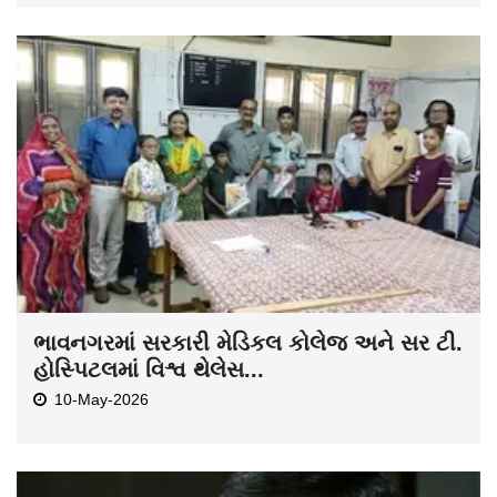
ભાવનગરમાં સરકારી મેડિકલ કોલેજ અને સર ટી.
હોસ્પિટલમાં વિશ્વ થેલેસ...
10-May-2026