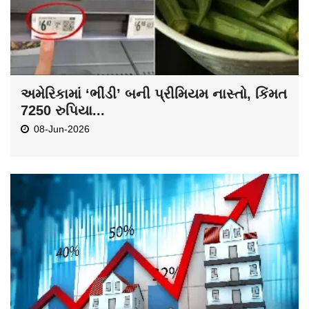
અમેરિકામાં ‘ભીંડી’ બની પ્રીમિયમ નાસ્તો, કિંમત
7250 રુપિયા...
08-Jun-2026