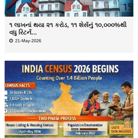
૧ લાખનાં થયા ૨૧ કરોડ, ૧૧ શેર્સનું ૧૦,૦૦૦%થી
વધુ રિટર્ન...
21-May-2026