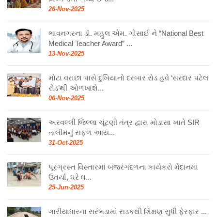
26-Nov-2025
ભાવનગરના ડૉ. મહુલ એમ. ગોસાઈ ને “National Best
Medical Teacher Award” ...
13-Nov-2025
મોટા વરાછા પાસે દુખિયાનો દરબાર રોડ હવે ‘સરદાર પટેલ
રોડ’થી ઓળખાશે...
06-Nov-2025
અરવલ્લી જિલ્લા ચૂંટણી તંત્ર દ્વારા મોડાસા ખાતે SIR
તાલીમનું સફળ આય...
31-Oct-2025
પૂરગ્રસ્ત વિસ્તારમાં બજરંગદળના કાર્યકરો મેદાનમાં
ઉતર્યા, ઘરે ઘ...
25-Jun-2025
ગારીયાધારના સરંભડામાં સડકથી શિક્ષણ સુધી ફેરફાર ...