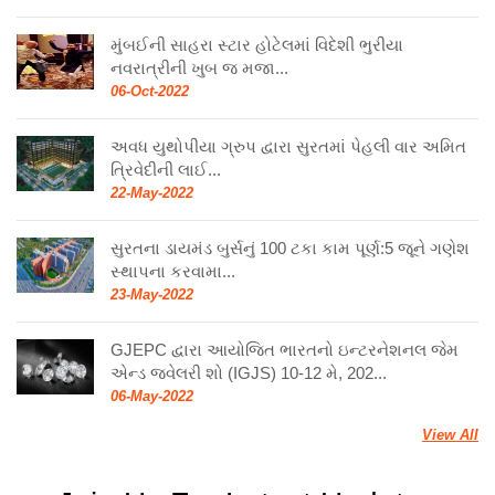
મુંબઈની સાહરા સ્ટાર હોટેલમાં વિદેશી ભુરીયા
નવરાત્રીની ખુબ જ મજા...
06-Oct-2022
અવધ યુથોપીયા ગ્રુપ દ્વારા સુરતમાં પેહલી વાર અમિત
ત્રિવેદીની લાઈ...
22-May-2022
સુરતના ડાયમંડ બુર્સનું 100 ટકા કામ પૂર્ણ:5 જૂને ગણેશ
સ્થાપના કરવામા...
23-May-2022
GJEPC દ્વારા આયોજિત ભારતનો ઇન્ટરનેશનલ જેમ
એન્ડ જ્વેલરી શો (IGJS) 10-12 મે, 202...
06-May-2022
View All