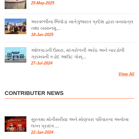
25-May-2025
અરવલ્લીના ભિલોડા ખાતેગુજરાત પ્રદેશ દ્વારા વનયાત્રા
તથા વ્યસનમુ...
18-Jan-2025
ઓલપાડની ઉમરા, માંગરોળની અરેઠ અને બારડોલી
ગ્રામ્યની કડોદ આઉટ પોસ્...
27-Jul-2024
View All
CONTRIBUTER NEWS
સુરતમા મોતીસરીયા અને મોણપરા પરિવારના અનોખા
લગ્ન પ્રસંગ ...
22-Jan-2024