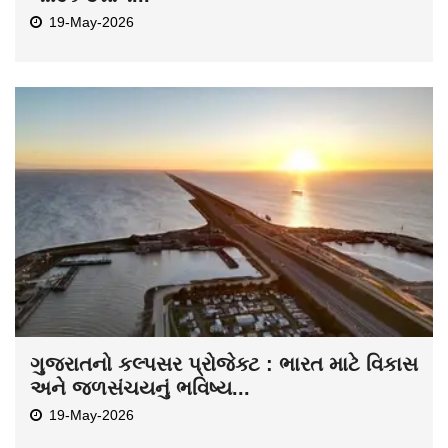
19-May-2026
ગુજરાતનો કલ્પસર પ્રોજેક્ટ : ભારત માટે વિકાસ
અને જળસંચયનું ભવિષ્ય...
19-May-2026