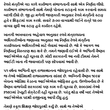
રેલવે મંત્રીએ ગઇ કાલે કાર્યભાળ સંભાળતાની સાથે એક નિર્ણય લીધો.
કાર્યભાળ સંભાળતાની સાથે તેમણે પોતાના સ્ટાફનો કામ કરવાનો સમય
બદલી દીધો છે. જી હા મળેલી જાણકારી અનુસાર રેલવે મંત્રીનો સ્ટાફ
હવે ર શિફ્ટમાં કામ કરશે. સવારે ૭:૦૦ વાગ્યાથી લઈને રાત્રે ૧૨:૦૦
વાગ્યા સુધી આ સ્ટાફ હવે કાર્યરત રહેશે.
ખાનગી અખબારના અહેવાલ અનુસાર રલવે મંત્રાલયના
અધિકારીઓના જણાવ્યા અનુસાર આ નિર્ણય રેલવે મંત્રીના
કાર્યાલયના અધિકારીઓ માટે લેવામાં આવ્યો છે. જો કે આગળ આ
નિર્ણયનું વિસ્તરણ થઇ શકે છે. તમને જણાવી દઈએ કે અશ્વિની વૈષ્ણવ
આઈએએસ રહી ચૂકયા છે. મોદી સરકારની આ નવી ટીમમાં તેમને
આઈટી ખાતા ની જવાબદારી પણ સોંપવામાં આવી છે.
૫૧ વર્ષના અશ્વિની મૂળ રાજસ્થાનના જોધપુરના રહેવાસી છે. આ સાથે
જ તેઓ ઓડિશાથી રાજયસભાના સાંસદ છે. અગ્નિની વૈષ્ણવ ૧૯૯૪
બેચના ઓડિશા કેડરના આઈએએસ ઓફિસર હતા. ઉલ્લેખનીય છે કે
વૈષ્ણવ વાજપેયી સરકારમાં પણ કામ કરી ચૂકયા છે, ૨૦૦૩માં તેઓ
PMOમાં ડેપ્યુટી સેક્રેટરી રહી ચૂકયા છે. પરંતુ થોડા વર્ષો બાદ તેઓએ
આઈએએસ પદથી રાજીનામુ આપી દીધુ હતું.
તેમણે સ્કૂલ શિક્ષણ જોધપુરથી કર્યુ છે. સાથે જ તેઓએ