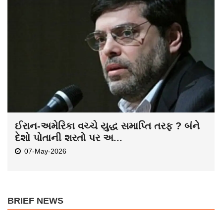
ઈરાન-અમેરિકા વચ્ચે યુદ્ધ સમાપ્તિ તરફ ? બંને
દેશો પોતાની શરતો પર અ...
07-May-2026
BRIEF NEWS