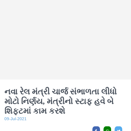
નવા રેલ મંત્રી ચાર્જ સંભાળતા લીધો
મોટો નિર્ણય, મંત્રીનો સ્ટાફ હવે બે
શિફ્ટમાં કામ કરશે
09-Jul-2021