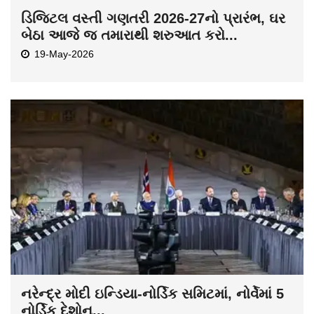
ડિજિટલ વસ્તી ગણતરી 2026-27નો પ્રારંભ, ઘર
બેઠા આજે જ તમારાથી શરુઆત કરો...
19-May-2026
નરેન્દ્ર મોદી ઇન્ડિયા-નોર્ડિક સમિટમાં, નોર્વેમાં 5
નોર્ડિક દેશોન...