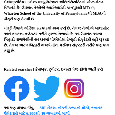
ઈલેકટ્રોનિકસ એન્ડ કમ્યુનિકેશન એન્જિનિયરિંગમાં ગોલ્ડ મેડલ
મેળવ્યો છે. ઉપરાંત તેઓએ આઈઆઈટી કાનપુરથી MTech,
Wharton School of the University of Pennsylvaniaથી MBAની
ડીગ્રી પણ મેળવી છે.
મંત્રી વૈષ્ણવે ઓડિશા સરકારમાં કામ કર્યુ છે. તેમજ તેઓએ બાલાસોર
અને કટકના કલેકટર તરીકે ફરજ નિભાવી છે. આ ઉપરાંત અટલ
બિહારી વાજપેયીની સરકારમાં પીએમોમાં ડેપ્યુટી સેક્રેટરી રહી ચૂકયા
છે. તેમજ અટલ બિહારી વાજપેયીના પર્સનલ સેક્રેટરી તરીકે પણ કામ
કર્યુ છે.
Related searches | ફેસબુક, ટ્વીટર, ઇન્સ્ટા પેજ ફોલો અહીં કરો
આ પણ વાંચવા જેવું...
SBI બેંકમાં નોકરી કરવાનો મોકો, સ્નાતક
ઉમેદવારો માટે 6,100થી વધુ જગ્યાઓ ખાલી