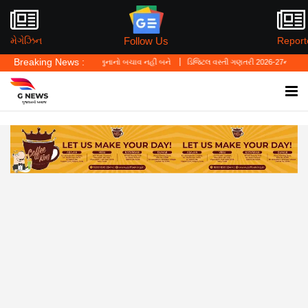
Follow Us
મેગેઝિન
Report
Breaking News :
ં—'પર્સનલ લો' ગુનાનો બચાવ નહીં બને
ડિજિટલ વસ્તી ગણતરી 2026-27નો પ્રારંભ, ઘર બેઠા આજે