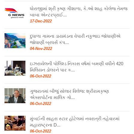
ધોરાજીમાં શ્રી કૃષ્ણ ગૌશાળા, કે.ઓ શાહ કોલેજ તેમજ
બાબા એન્ટરપ્રાઈ...
17-Dec-2022
દુધાળા ગામના ડાયમંડના વેપારી નકુભાઇ જોધાણીએ
જોધાણી બ્રધર્સ કંપ...
04-Nov-2022
ઇઝરાયેલની પોલિશ્ડ નિકાસ વર્ષમાં બમણી વધીને 420
મિલિયન ડોલરને પાર ક...
06-Oct-2022
ગુજરાતમાં બીજું સોલાર વિલેજ: શ્રીરામકૃષ્ણ
એક્સપોર્ટના માલિક ગો...
06-Oct-2022
મુંબઈની સાહરા સ્ટાર હોટેલમાં નવરાત્રી તહેવારમાં
મહારાષ્ટ્રના D...
06-Oct-2022