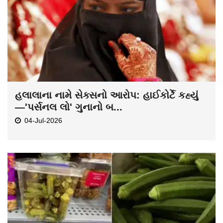
હલાલાના નામે સેક્સનો આરોપ: હાઈકોર્ટે કહ્યું
—'પર્સનલ લો' ગુનાનો બ...
04-Jul-2026