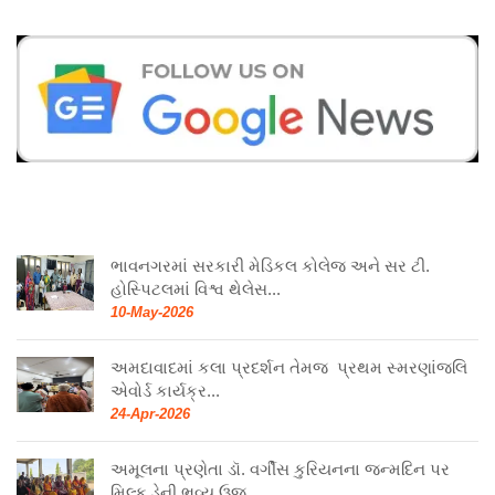
ભાવનગરમાં સરકારી મેડિકલ કોલેજ અને સર ટી.
હોસ્પિટલમાં વિશ્વ થેલેસ...
10-May-2026
અમદાવાદમાં કલા પ્રદર્શન તેમજ પ્રથમ સ્મરણાંજલિ
એવોર્ડ કાર્યક્ર...
24-Apr-2026
અમૂલના પ્રણેતા ડૉ. વર્ગીસ કુરિયનના જન્મદિન પર
મિલ્ક ડેની ભવ્ય ઉજ...