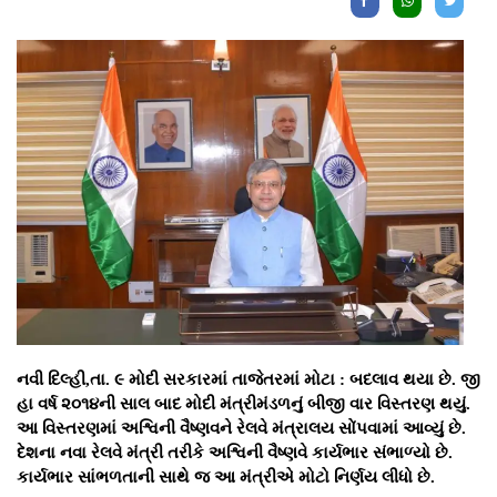
નવી દિલ્હી,તા. ૯ મોદી સરકારમાં તાજેતરમાં મોટા : બદલાવ થયા છે. જી
હા વર્ષ ૨૦૧૪ની સાલ બાદ મોદી મંત્રીમંડળનું બીજી વાર વિસ્તરણ થયું.
આ વિસ્તરણમાં અશ્વિની વૈષ્ણવને રેલવે મંત્રાલય સોંપવામાં આવ્યું છે.
દેશના નવા રેલવે મંત્રી તરીકે અશ્વિની વૈષ્ણવે કાર્યભાર સંભાળ્યો છે.
કાર્યભાર સાંભળતાની સાથે જ આ મંત્રીએ મોટો નિર્ણય લીધો છે.