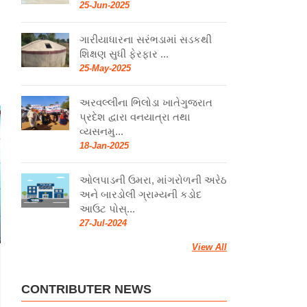
25-Jun-2025
ગારીયાધારના સરંભડામાં સડકથી
શિક્ષણ સુધી ફેરફાર ...
25-May-2025
અરવલ્લીના ભિલોડા ખાતેગુજરાત
પ્રદેશ દ્વારા વનયાત્રા તથા
વ્યસનમુ...
18-Jan-2025
ઓલપાડની ઉમરા, માંગરોળની અરેઠ
અને બારડોલી ગ્રામ્યની કડોદ
આઉટ પોસ્...
27-Jul-2024
View All
CONTRIBUTER NEWS