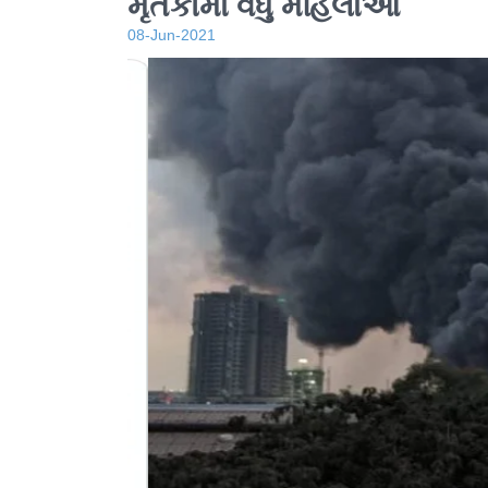
મૃતકોમાં વધુ મહિલાઓ
08-Jun-2021