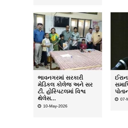
ભાવનગરમાં સરકારી
ઈરાન-
મેડિકલ કોલેજ અને સર
સમાપ્
ટી. હોસ્પિટલમાં વિશ્વ
પોતા
થેલેસ...
07-
10-May-2026