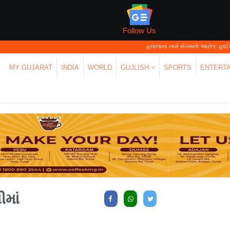
Follow Us
હલાલાના નામે સેક્સનો આરોપ: હાઈકોર્ટે કહ્યું—'પર્
MY GUJARAT
INDIA
WORLD
GUJLISH
SPORTS
ENTERT
ીમાં