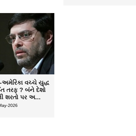
અમેરિકા વચ્ચે યુદ્ધ
તિ તરફ ? બંને દેશો
ની શરતો પર અ...
May-2026