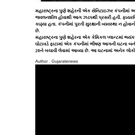
મહારાષ્ટ્રના પુણે શહેરની એક સેનિટાઇઝર કંપનીમાં 
જવલનશીલ હોવાથી આગ ઝડપથી પ્રસરી હતી. ફાયરબ્
કાઢ્યા હતા. કંપનીમાં પુરતી સુરક્ષાની વ્યવસ્થા ન હ
છે.
મહારાષ્ટ્રના પુણે શહેરના એક કેમિકલ પ્લાન્ટમાં 
ઘોટાવડે ફાટામાં એક કંપનીમાં ભીષણ આગની ઘટના બની 
20ને બચાવી લેવામાં આવ્યા છે. આ ઘટનામાં અનેક લોકોન
Author : Gujaratenews