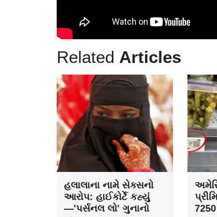
Related
Articles
હલાલાના નામે સેક્સનો
અમેરિ
આરોપ: હાઈકોર્ટે કહ્યું
પ્રીમ
—'પર્સનલ લો' ગુનાનો
7250 