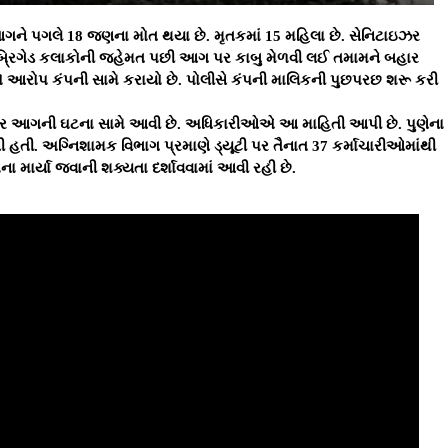
આગને પગલે 18 જણના મોત થયા છે. મૃતકમાં 15 મહિલા છે. સેનિટાઇઝર
રિગેડ કલાકોની જહેમત પછી આગ પર કાબુ મેળવી લઈ તમામને બહાર
ોવાનો આરોપ કંપની સામે કરાયો છે. પોલીસે કંપની માલિકની પુછપરછ શરૂ કરી
ભયંકર આગની ઘટના સામે આવી છે. અધિકારીઓએ આ માહિતી આપી છે. પુણેના
હતી. અગ્નિશામક વિભાગ પ્રમાણે ડ્યૂટી પર તૈનાત 37 કર્માચારીઓમાંથી
ા માર્યા જવાની શક્યતા દર્શાવવામાં આવી રહી છે.