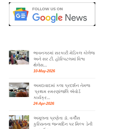
ભાવનગરમાં સરકારી મેડિકલ કોલેજ
અને સર ટી. હોસ્પિટલમાં વિશ્વ
થેલેસ...
10-May-2026
અમદાવાદમાં કલા પ્રદર્શન તેમજ
પ્રથમ સ્મરણાંજલિ એવોર્ડ
કાર્યક્ર...
24-Apr-2026
અમૂલના પ્રણેતા ડૉ. વર્ગીસ
કુરિયનના જન્મદિન પર મિલ્ક ડેની