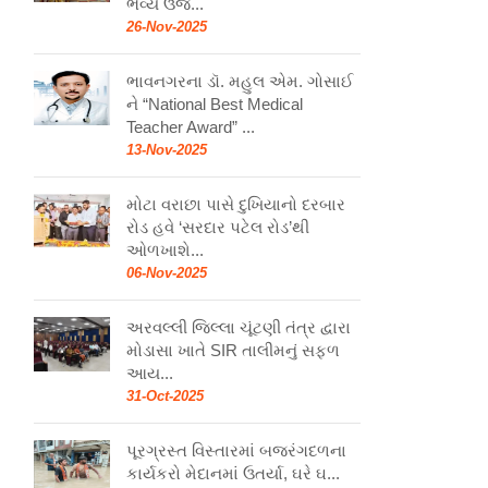
ભવ્ય ઉજ...
26-Nov-2025
ભાવનગરના ડૉ. મહુલ એમ. ગોસાઈ
ને “National Best Medical
Teacher Award” ...
13-Nov-2025
મોટા વરાછા પાસે દુખિયાનો દરબાર
રોડ હવે ‘સરદાર પટેલ રોડ’થી
ઓળખાશે...
06-Nov-2025
અરવલ્લી જિલ્લા ચૂંટણી તંત્ર દ્વારા
મોડાસા ખાતે SIR તાલીમનું સફળ
આય...
31-Oct-2025
પૂરગ્રસ્ત વિસ્તારમાં બજરંગદળના
કાર્યકરો મેદાનમાં ઉતર્યા, ઘરે ઘ...