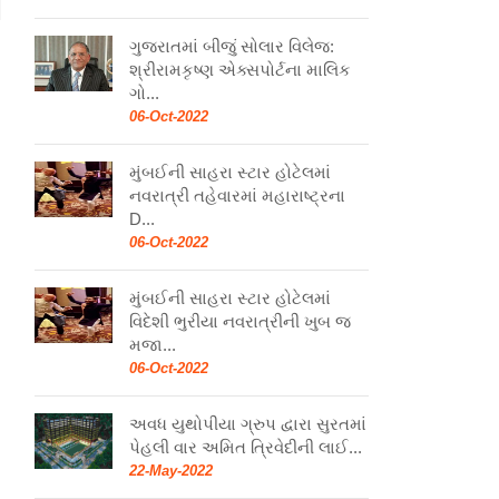
ગુજરાતમાં બીજું સોલાર વિલેજ:
શ્રીરામકૃષ્ણ એક્સપોર્ટના માલિક
ગો...
06-Oct-2022
મુંબઈની સાહરા સ્ટાર હોટેલમાં
નવરાત્રી તહેવારમાં મહારાષ્ટ્રના
D...
06-Oct-2022
મુંબઈની સાહરા સ્ટાર હોટેલમાં
વિદેશી ભુરીયા નવરાત્રીની ખુબ જ
મજા...
06-Oct-2022
અવધ યુથોપીયા ગ્રુપ દ્વારા સુરતમાં
પેહલી વાર અમિત ત્રિવેદીની લાઈ...
22-May-2022