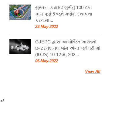
સુરતના ડાયમંડ બુર્સનું 100 ટકા
કામ પૂર્ણ:5 જૂને ગણેશ સ્થાપના
કરવામા...
23-May-2022
GJEPC દ્વારા આયોજિત ભારતનો
ઇન્ટરનેશનલ જેમ એન્ડ જ્વેલરી શો
(IGJS) 10-12 મે, 202...
06-May-2022
View All
ox!