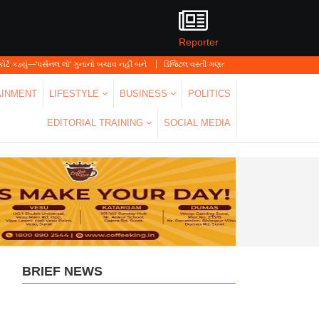
Reporter
સનલ લો' ગુનાનો બચાવ નહીં બને
ડિજિટલ વસ્તી ગણતરી 2026-27નો પ્રારંભ, ઘર બેઠા આજે જ તમ
AINMENT
LIFESTYLE
BUSINESS
POLITICS
EDITORIAL TRAINING
SOCIAL MEDIA
BRIEF NEWS