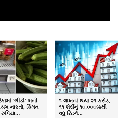
કામાં ‘ભીંડી’ બની
૧ લાખનાં થયા ૨૧ કરોડ,
િયમ નાસ્તો, કિંમત
૧૧ શેર્સનું ૧૦,૦૦૦%થી
રુપિયા...
વધુ રિટર્ન...