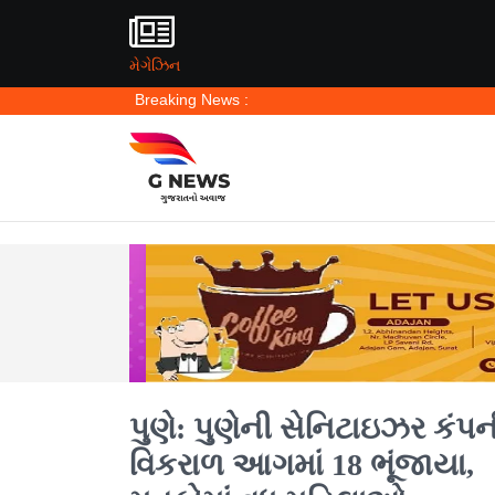
મેગેઝિન
Breaking News :
પુણે: પુણેની સેનિટાઇઝર કંપન
વિકરાળ આગમાં 18 ભૂંજાયા,