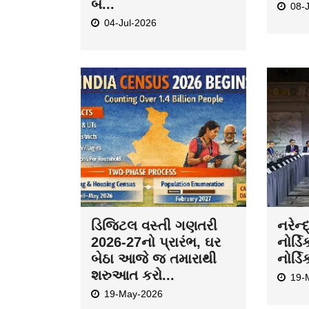
બ...
08-
04-Jul-2026
ડિજિટલ વસ્તી ગણતરી
નરેન્
2026-27નો પ્રારંભ, ઘર
નોર્ડિ
બેઠા આજે જ તમારાથી
નોર્ડિ
શરુઆત કરો...
19-
19-May-2026