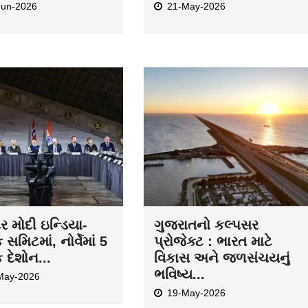
Jun-2026
21-May-2026
દ્ર મોદી ઇન્ડિયા-
ગુજરાતનો કલ્પસર
ક સમિટમાં, નોર્વેમાં 5
પ્રોજેક્ટ : ભારત માટે
ક દેશોન...
વિકાસ અને જળસંચયનું
ભવિષ્ય...
May-2026
19-May-2026