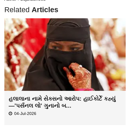
Related
Articles
હલાલાના નામે સેક્સનો આરોપ: હાઈકોર્ટે કહ્યું
—'પર્સનલ લો' ગુનાનો બ...
04-Jul-2026