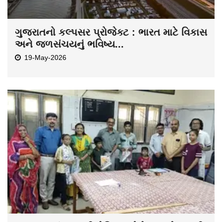
ગુજરાતનો કલ્પસર પ્રોજેક્ટ : ભારત માટે વિકાસ
અને જળસંચયનું ભવિષ્ય...
19-May-2026