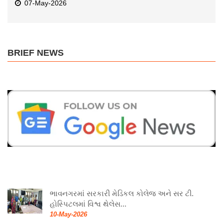
07-May-2026
BRIEF NEWS
ભાવનગરમાં સરકારી મેડિકલ કોલેજ અને સર ટી.
હોસ્પિટલમાં વિશ્વ થેલેસ...
10-May-2026