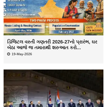
ડિજિટલ વસ્તી ગણતરી 2026-27નો પ્રારંભ, ઘર
બેઠા આજે જ તમારાથી શરુઆત કરો...
19-May-2026