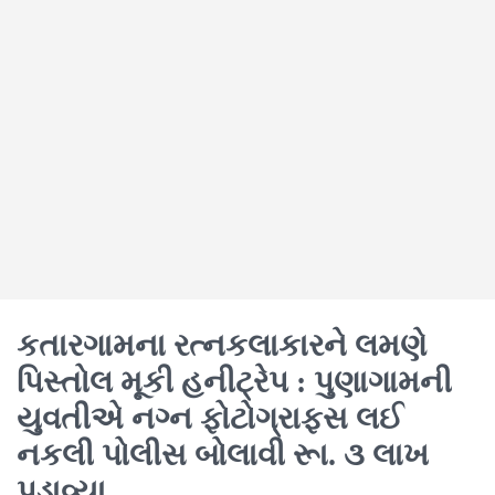
કતારગામના રત્નકલાકારને લમણે
પિસ્તોલ મૂકી હનીટ્રેપ : પુણાગામની
યુવતીએ નગ્ન ફોટોગ્રાફ્સ લઈ
નકલી પોલીસ બોલાવી રૂા. ૩ લાખ
પડાવ્યા