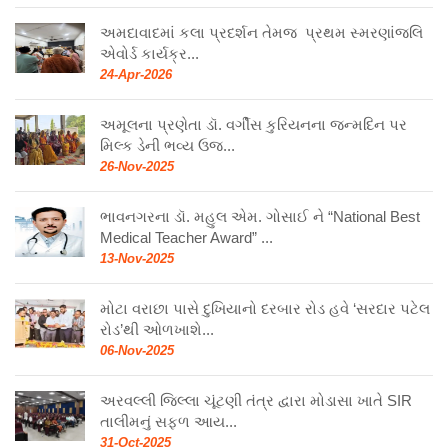
અમદાવાદમાં કલા પ્રદર્શન તેમજ પ્રથમ સ્મરણાંજલિ
એવોર્ડ કાર્યક્ર...
24-Apr-2026
અમૂલના પ્રણેતા ડૉ. વર્ગીસ કુરિયનના જન્મદિન પર
મિલ્ક ડેની ભવ્ય ઉજ...
26-Nov-2025
ભાવનગરના ડૉ. મહુલ એમ. ગોસાઈ ને “National Best
Medical Teacher Award” ...
13-Nov-2025
મોટા વરાછા પાસે દુખિયાનો દરબાર રોડ હવે ‘સરદાર પટેલ
રોડ’થી ઓળખાશે...
06-Nov-2025
અરવલ્લી જિલ્લા ચૂંટણી તંત્ર દ્વારા મોડાસા ખાતે SIR
તાલીમનું સફળ આય...
31-Oct-2025