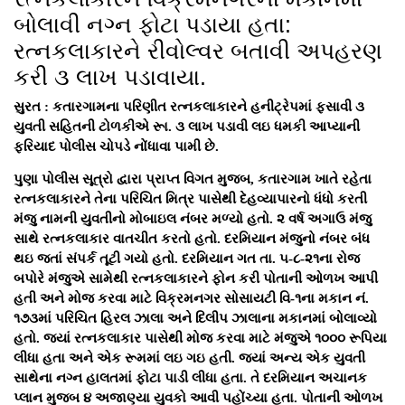
બોલાવી નગ્ન ફોટા પડાયા હતા:
રત્નકલાકારને રીવોલ્વર બતાવી અપહરણ
કરી ૩ લાખ પડાવાયા.
સુરત : કતારગામના પરિણીત રત્નકલાકારને હનીટ્રેપમાં ફસાવી ૩
યુવતી સહિતની ટોળકીએ રૂા. ૩ લાખ પડાવી લઇ ધમકી આપ્યાની
ફરિયાદ પોલીસ ચોપડે નોંધાવા પામી છે.
પુણા પોલીસ સૂત્રો દ્વારા પ્રાપ્ત વિગત મુજબ, કતારગામ ખાતે રહેતા
રત્નકલાકારને તેના પરિચિત મિત્ર પાસેથી દેહવ્યાપારનો ધંધો કરતી
મંજુ નામની યુવતીનો મોબાઇલ નંબર મળ્યો હતો. ૨ વર્ષ અગાઉ મંજુ
સાથે રત્નકલાકાર વાતચીત કરતો હતો. દરમિયાન મંજુનો નંબર બંધ
થઇ જતાં સંપર્ક તૂટી ગયો હતો. દરમિયાન ગત તા. ૫-૮-૨૧ના રોજ
બપોરે મંજુએ સામેથી રત્નકલાકારને ફોન કરી પોતાની ઓળખ આપી
હતી અને મોજ કરવા માટે વિક્રમનગર સોસાયટી વિ-૧ના મકાન નં.
૧૭૩માં પરિચિત હિરલ ઝાલા અને દિલીપ ઝાલાના મકાનમાં બોલાવ્યો
હતો. જ્યાં રત્નકલાકાર પાસેથી મોજ કરવા માટે મંજુએ ૧૦૦૦ રૂપિયા
લીધા હતા અને એક રૂમમાં લઇ ગઇ હતી. જ્યાં અન્ય એક યુવતી
સાથેના નગ્ન હાલતમાં ફોટા પાડી લીધા હતા. તે દરમિયાન અચાનક
પ્લાન મુજબ ૪ અજાણ્યા યુવકો આવી પહોંચ્યા હતા. પોતાની ઓળખ