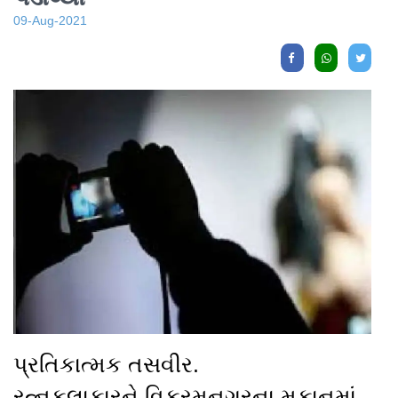
09-Aug-2021
પ્રતિકાત્મક તસવીર.
રત્નકલાકારને વિક્રમનગરના મકાનમાં