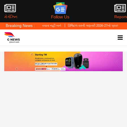
Follow Us
મેગેઝિન
Report
Breaking News :
સનલ લો' ગુનાનો બચાવ નહીં બને
ડિજિટલ વસ્તી ગણતરી 2026-27નો પ્રારંભ, ઘર બેઠા આજે જ તમ