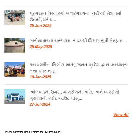
પૂરગ્રસ્ત વિસ્તારમાં બજરંગદળના કાર્યકરો મેદાનમાં
ઉતર્યા, ઘરે ઘ...
25-Jun-2025
ગારીયાધારના સરંભડામાં સડકથી શિક્ષણ સુધી ફેરફાર ...
25-May-2025
અરવલ્લીના ભિલોડા ખાતેગુજરાત પ્રદેશ દ્વારા વનયાત્રા
તથા વ્યસનમુ...
18-Jan-2025
ઓલપાડની ઉમરા, માંગરોળની અરેઠ અને બારડોલી
ગ્રામ્યની કડોદ આઉટ પોસ્...
27-Jul-2024
View All