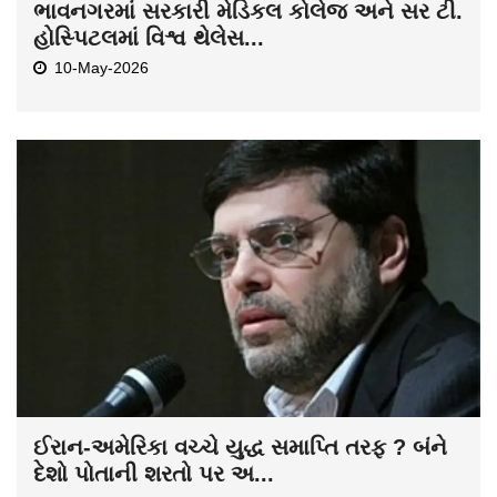
ભાવનગરમાં સરકારી મેડિકલ કોલેજ અને સર ટી.
હોસ્પિટલમાં વિશ્વ થેલેસ...
10-May-2026
ઈરાન-અમેરિકા વચ્ચે યુદ્ધ સમાપ્તિ તરફ ? બંને
દેશો પોતાની શરતો પર અ...