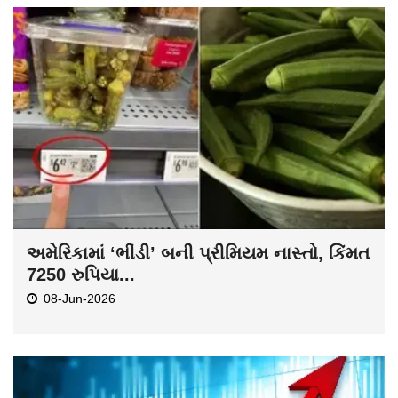
અમેરિકામાં ‘ભીંડી’ બની પ્રીમિયમ નાસ્તો, કિંમત
7250 રુપિયા...
08-Jun-2026