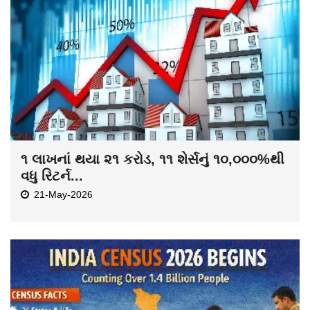
૧ લાખનાં થયા ૨૧ કરોડ, ૧૧ શેર્સનું ૧૦,૦૦૦%થી
વધુ રિટર્ન...
21-May-2026