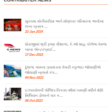
CONTRIBUTER NEWS
સુરતમા મોતીસરીયા અને મોણપરા પરિવારના અનોખા
લગ્ન પ્રસંગ ...
22-Jan-2024
ધોરાજીમાં શ્રી કૃષ્ણ ગૌશાળા, કે.ઓ શાહ કોલેજ તેમજ
બાબા એન્ટરપ્રાઈ...
17-Dec-2022
દુધાળા ગામના ડાયમંડના વેપારી નકુભાઇ જોધાણીએ
જોધાણી બ્રધર્સ કંપ...
04-Nov-2022
ઇઝરાયેલની પોલિશ્ડ નિકાસ વર્ષમાં બમણી વધીને 420
મિલિયન ડોલરને પાર ક...
06-Oct-2022