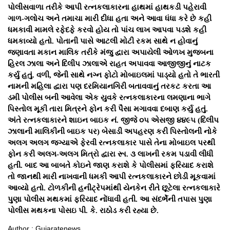
પોલીસવાળા તરીકે આપી રત્નકલાકારના હાથમાં હાથકડી પહેરાવી
ગાળ-ગલોચ અને તમાચા મારી દીધા હતા અને આવા ધંધા કરે છે કહી
ધમકાવી મામલે રફેદફે કરવો હોય તો પાંચ લાખ આપવા પડશે કહી
ધમકાવ્યો હતો. પોતાની પાસે આટલી મોટી રકમ સાથે ન હોવાનું
જણાવતા મકાન માલિક તરીકે મંજુ દ્વારા અપાયેલી ઓળખ મુજબના
હિરલ ઝાલા અને દિલીપ ઝાલાએ રાહત અપાવવા આજીજીનું નાટક
કર્યુ હતું. વળી, જેની સાથે નગ્ન ફોટો મોબાઇલમાં પાડ્યો હતો તે ભારતી
નામની મહિલા દ્વારા પણ દરમિયાનગિરી બતાવવાનું તરકટ કરતા આ
ડમી પોલીસ બની આવેલા એક યુવકે રત્નકલાકારના લમણાના ભાગે
પિસ્તોલ મૂકી તારા મિત્રને ફોન કરી પૈસા મગાવવા દબાણ કર્યુ હતું.
અંતે રત્નકલાકારને શાઇન બાઇક નં. જીજે ૦૫ એસજી ૪૪૯૫ (દિલીપ
ઝાલાની માલિકીની બાઇક પર) બેસાડી અપહરણ કરી પિસ્તોલની નોકે
અલગ અલગ જગ્યાએ ફેરવી રત્નકલાકાર પાસે તેના મોબાઇલ પરથી
ફોન કરી અલગ-અલગ મિત્રો દ્વારા રૂા. ૩ લાખની રકમ પડાવી લીધી
હતી. બાદ આ બાબતે કોઇને જાણ કરાશે કે પોલીસમાં ફરિયાદ કરાશે
તો જાનથી મારી નાખવાની ધમકી આપી રત્નકલાકારને છોડી મૂકવામાં
આવ્યો હતો. ટોળકીની હનીટ્રેપમાંથી યેનકેન રીતે છૂટેલા રત્નકલાકારે
પુણા પોલીસ મથકમાં ફરિયાદ નોંધાવી હતી. આ સંદર્ભેની તપાસ પુણા
પોલીસ મથકના પોસઇ પી. કે. રાઠોડ કરી રહ્યા છે.
Author : Gujaratenews