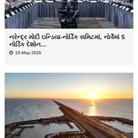
નરેન્દ્ર મોદી ઇન્ડિયા-નોર્ડિક સમિટમાં, નોર્વેમાં 5
નોર્ડિક દેશોન...
19-May-2026