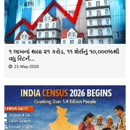
૧ લાખનાં થયા ૨૧ કરોડ, ૧૧ શેર્સનું ૧૦,૦૦૦%થી
વધુ રિટર્ન...
21-May-2026