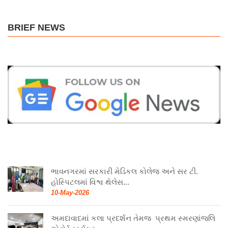
BRIEF NEWS
ભાવનગરમાં સરકારી મેડિકલ કોલેજ અને સર ટી.
હોસ્પિટલમાં વિશ્વ થેલેસ...
10-May-2026
અમદાવાદમાં કલા પ્રદર્શન તેમજ પ્રથમ સ્મરણાંજલિ