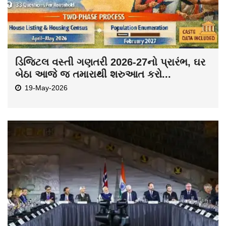
ડિજિટલ વસ્તી ગણતરી 2026-27નો પ્રારંભ, ઘર
બેઠા આજે જ તમારાથી શરુઆત કરો...
19-May-2026