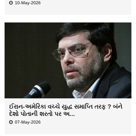
10-May-2026
ઈરાન-અમેરિકા વચ્ચે યુદ્ધ સમાપ્તિ તરફ ? બંને
દેશો પોતાની શરતો પર અ...
07-May-2026