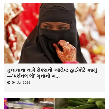
હલાલાના નામે સેક્સનો આરોપ: હાઈકોર્ટે કહ્યું
—'પર્સનલ લો' ગુનાનો બ...
04-Jul-2026