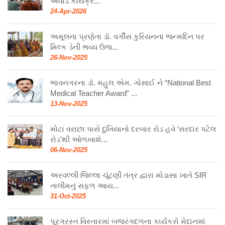
એવોર્ડ કાર્યક્ર...
24-Apr-2026
અમૂલના પ્રણેતા ડૉ. વર્ગીસ કુરિયનના જન્મદિન પર
મિલ્ક ડેની ભવ્ય ઉજ...
26-Nov-2025
ભાવનગરના ડૉ. મહુલ એમ. ગોસાઈ ને “National Best
Medical Teacher Award” ...
13-Nov-2025
મોટા વરાછા પાસે દુખિયાનો દરબાર રોડ હવે ‘સરદાર પટેલ
રોડ’થી ઓળખાશે...
06-Nov-2025
અરવલ્લી જિલ્લા ચૂંટણી તંત્ર દ્વારા મોડાસા ખાતે SIR
તાલીમનું સફળ આય...
31-Oct-2025
પૂરગ્રસ્ત વિસ્તારમાં બજરંગદળના કાર્યકરો મેદાનમાં