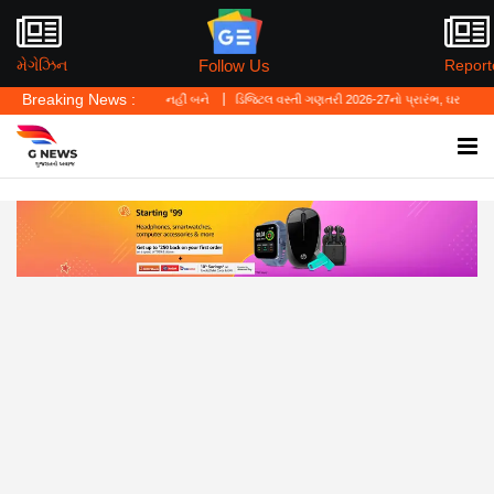
Follow Us
મેગેઝિન
Report
Breaking News :
ો' ગુનાનો બચાવ નહીં બને
ડિજિટલ વસ્તી ગણતરી 2026-27નો પ્રારંભ, ઘર બેઠા આજે જ તમારાથી