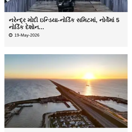
નરેન્દ્ર મોદી ઇન્ડિયા-નોર્ડિક સમિટમાં, નોર્વેમાં 5
નોર્ડિક દેશોન...
19-May-2026