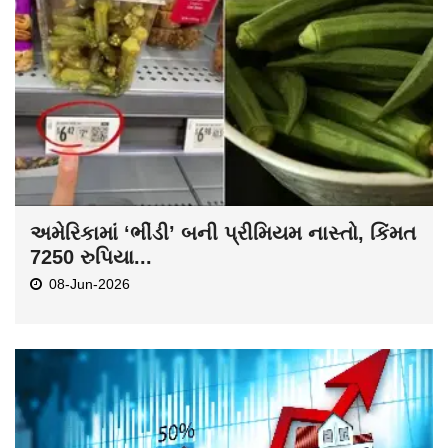
અમેરિકામાં ‘ભીંડી’ બની પ્રીમિયમ નાસ્તો, કિંમત
7250 રુપિયા...
08-Jun-2026