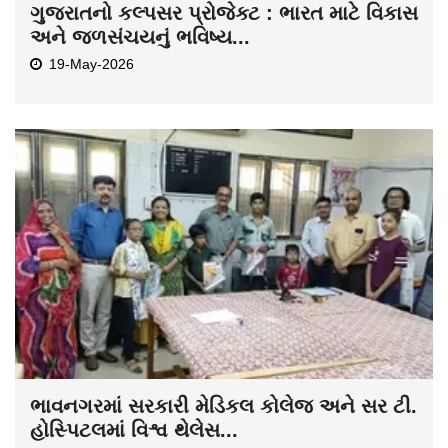
ગુજરાતનો કલ્પસર પ્રોજેક્ટ : ભારત માટે વિકાસ
અને જળસંચયનું ભવિષ્ય...
19-May-2026
ભાવનગરમાં સરકારી મેડિકલ કોલેજ અને સર ટી.
હોસ્પિટલમાં વિશ્વ થેલેસ...