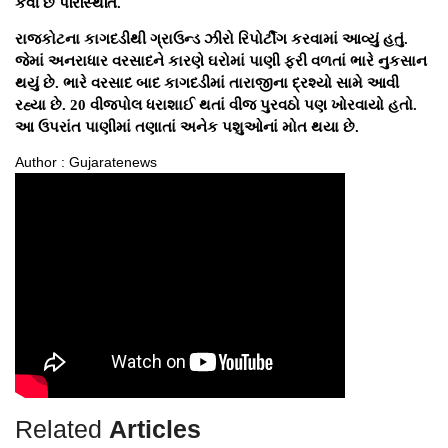
કેવી છે પરિસ્થિતિ.
રાજકોટના કાગદડીથી ગ્રાઉન્ડ ઝીરો રિપોર્ટીંગ કરવામાં આવ્યું હતું.
જેમાં અનરાધાર વરસાદને કારણે ઘરોમાં પાણી ફરી વળતાં ભારે નુકસાન
થયું છે. ભારે વરસાદ બાદ કાગદડીમાં તારાજીના દ્રશ્યો સામે આવી
રહ્યા છે. 20 વીજપોલ ધરાશાઈ થતાં વીજ પુરવઠો પણ ખોરવાયો હતો.
આ ઉપરાંત પાણીમાં તણાતાં અનેક પશુઓનાં મોત થયા છે.
Author : Gujaratenews
Related
Articles