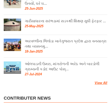
ઉતર્યા, ઘરે ઘ...
25-Jun-2025
ગારીયાધારના સરંભડામાં સડકથી શિક્ષણ સુધી ફેરફાર ...
25-May-2025
અરવલ્લીના ભિલોડા ખાતેગુજરાત પ્રદેશ દ્વારા વનયાત્રા
તથા વ્યસનમુ...
18-Jan-2025
ઓલપાડની ઉમરા, માંગરોળની અરેઠ અને બારડોલી
ગ્રામ્યની કડોદ આઉટ પોસ્...
27-Jul-2024
View All
CONTRIBUTER NEWS