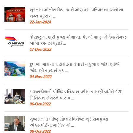
સુરતમા મોતીસરીયા અને મોણપરા પરિવારના અનોખા
લગ્ન પ્રસંગ ...
22-Jan-2024
ધોરાજીમાં શ્રી કૃષ્ણ ગૌશાળા, કે.ઓ શાહ કોલેજ તેમજ
બાબા એન્ટરપ્રાઈ...
17-Dec-2022
દુધાળા ગામના ડાયમંડના વેપારી નકુભાઇ જોધાણીએ
જોધાણી બ્રધર્સ કંપ...
04-Nov-2022
ઇઝરાયેલની પોલિશ્ડ નિકાસ વર્ષમાં બમણી વધીને 420
મિલિયન ડોલરને પાર ક...
06-Oct-2022
ગુજરાતમાં બીજું સોલાર વિલેજ: શ્રીરામકૃષ્ણ
એક્સપોર્ટના માલિક ગો...
06-Oct-2022