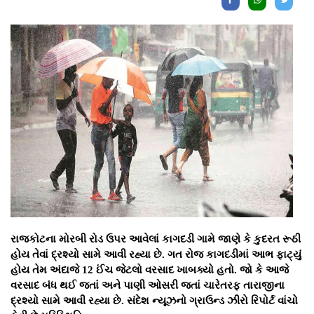
રાજકોટના મોરબી રોડ ઉપર આવેલાં કાગદડી ગામે જાણે કે કુદરત રૂઠી
હોય તેવાં દ્રશ્યો સામે આવી રહ્યા છે. ગત રોજ કાગદડીમાં આભ ફાટ્યું
હોય તેમ અંદાજે 12 ઈંચ જેટલો વરસાદ ખાબક્યો હતો. જો કે આજે
વરસાદ બંધ થઈ જતાં અને પાણી ઓસરી જતાં ચારેતરફ તારાજીના
દ્રશ્યો સામે આવી રહ્યા છે. સંદેશ ન્યૂઝનો ગ્રાઉન્ડ ઝીરો રિપોર્ટ વાંચો