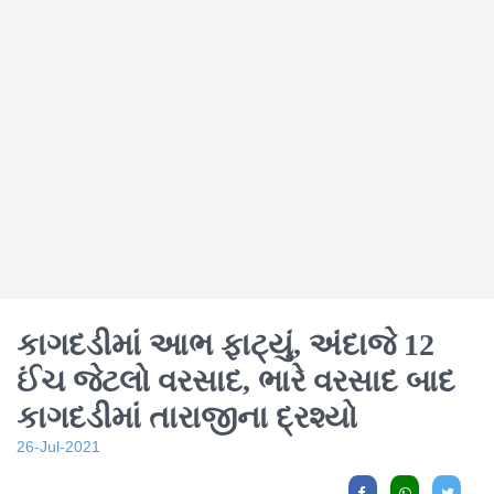
કાગદડીમાં આભ ફાટ્યું, અંદાજે 12
ઈંચ જેટલો વરસાદ, ભારે વરસાદ બાદ
કાગદડીમાં તારાજીના દ્રશ્યો
26-Jul-2021