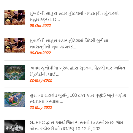
મુંબઈની સાહરા સ્ટાર હોટેલમાં નવરાત્રી તહેવારમાં
મહારાષ્ટ્રના D...
06-Oct-2022
મુંબઈની સાહરા સ્ટાર હોટેલમાં વિદેશી ભુરીયા
નવરાત્રીની ખુબ જ મજા...
06-Oct-2022
અવધ યુથોપીયા ગ્રુપ દ્વારા સુરતમાં પેહલી વાર અમિત
ત્રિવેદીની લાઈ...
22-May-2022
સુરતના ડાયમંડ બુર્સનું 100 ટકા કામ પૂર્ણ:5 જૂને ગણેશ
સ્થાપના કરવામા...
23-May-2022
GJEPC દ્વારા આયોજિત ભારતનો ઇન્ટરનેશનલ જેમ
એન્ડ જ્વેલરી શો (IGJS) 10-12 મે, 202...