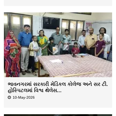
ભાવનગરમાં સરકારી મેડિકલ કોલેજ અને સર ટી.
હોસ્પિટલમાં વિશ્વ થેલેસ...
10-May-2026