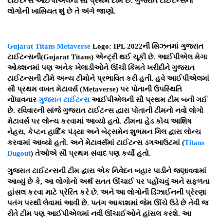
ટાઈટન્સ આઈપીએલની સૌ પ્રથમ ટીમ છે. ગુજરાત ટાઈટન્સના
લોગોની ખાસિયત શું છે તે અંગે જાણો.
Gujarat Titans Metaverse
Logo: IPL 2022ની સિઝનમાં ગુજરાત
ટાઈટન્સની(Gujarat Titans) એન્ટ્રી થઈ ચૂકી છે. આઈપીએલ મેગા
ઓક્શનમાં પણ અનેક ખેલાડીઓને ઊંચી કિંમતે ખરીદીને ગુજરાત
ટાઈટન્સની ટીમે અન્ય ટીમોને પ્રભાવિત કરી હતી. હવે આઈપીએલમાં
સૌ પ્રથમ વખત મેટાવર્સ (Metaverse) પર પોતાની ઉપસ્થિતિ
નોંધાવનાર
ગુજરાત ટાઈટન્સ
આઈપીએલની સૌ પ્રથમ ટીમ બની ગઈ
છે. રવિવારની સાંજે ગુજરાત ટાઈટન્સ દ્વારા પોતાની ટીમનો નવો લોગો
મેટાવર્સ પર લોન્ચ કરવામાં આવ્યો હતો. ટીમના હેડ કોચ આશિષ
નેહરા, કેપ્ટન હાર્દિક પંડ્યા અને બેટ્સમેન શુભમન ગિલ દ્વારા લોન્ચ
કરવામાં આવ્યો હતો. અને મેટાવર્સમાં ટાઈટન્સ ડગઆઉટમાં (
Titans
Dugout
) તેઓએ સૌ પ્રથમ સંવાદ પણ કર્યો હતો.
ગુજરાત ટાઈટન્સની ટીમ દ્વારા એક નિવેદન બહાર પાડીને જણાવવામાં
આવ્યું છે કે, આ લોગોનો અર્થ સતત ઊંચાઈ પર પહોંચવું અને સફળતા
હાંસલ કરવા માટે પ્રેરિત કરે છે. અને આ લોગોની ડિઝાઈનની પ્રેરણા
પતંગ પરથી લેવામાં આવી છે. પતંગ આકાશમાં જેમ ઊંચે ઉડે છે તેવી જ
રીતે ટીમ પણ આઈપીએલમાં નવી ઊંચાઈઓને હાંસલ કરશે. આ