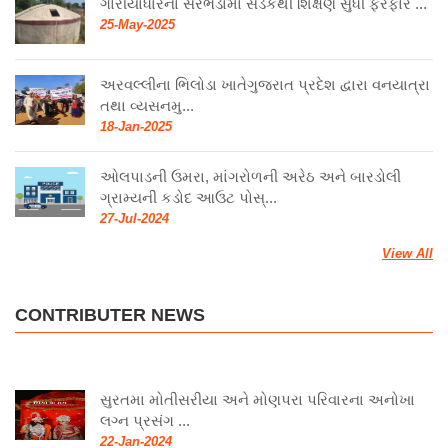
ગારીયાધારના સરંભડામાં સડકથી શિક્ષણ સુધી ફેરફાર ...
25-May-2025
અરવલ્લીના ભિલોડા ખાતેગુજરાત પ્રદેશ દ્વારા વનયાત્રા
તથા વ્યસનમુ...
18-Jan-2025
ઓલપાડની ઉમરા, માંગરોળની અરેઠ અને બારડોલી
ગ્રામ્યની કડોદ આઉટ પોસ્...
27-Jul-2024
View All
CONTRIBUTER NEWS
સુરતમા મોતીસરીયા અને મોણપરા પરિવારના અનોખા
લગ્ન પ્રસંગ ...
22-Jan-2024