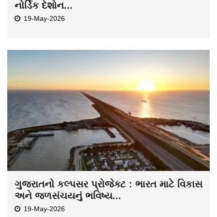
નોર્ડિક દેશોન...
19-May-2026
ગુજરાતનો કલ્પસર પ્રોજેક્ટ : ભારત માટે વિકાસ
અને જળસંચયનું ભવિષ્ય...
19-May-2026