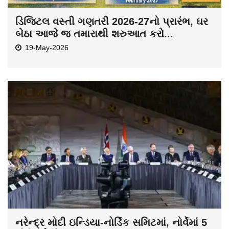
ડિજિટલ વસ્તી ગણતરી 2026-27નો પ્રારંભ, ઘર
બેઠા આજે જ તમારાથી શરુઆત કરો...
19-May-2026
નરેન્દ્ર મોદી ઇન્ડિયા-નોર્ડિક સમિટમાં, નોર્વેમાં 5