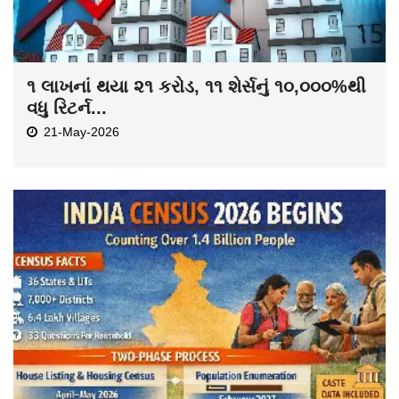
૧ લાખનાં થયા ૨૧ કરોડ, ૧૧ શેર્સનું ૧૦,૦૦૦%થી
વધુ રિટર્ન...
21-May-2026