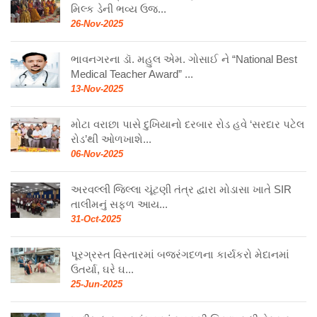
મિલ્ક ડેની ભવ્ય ઉજ...
26-Nov-2025
ભાવનગરના ડૉ. મહુલ એમ. ગોસાઈ ને “National Best
Medical Teacher Award” ...
13-Nov-2025
મોટા વરાછા પાસે દુખિયાનો દરબાર રોડ હવે ‘સરદાર પટેલ
રોડ’થી ઓળખાશે...
06-Nov-2025
અરવલ્લી જિલ્લા ચૂંટણી તંત્ર દ્વારા મોડાસા ખાતે SIR
તાલીમનું સફળ આય...
31-Oct-2025
પૂરગ્રસ્ત વિસ્તારમાં બજરંગદળના કાર્યકરો મેદાનમાં
ઉતર્યા, ઘરે ઘ...
25-Jun-2025