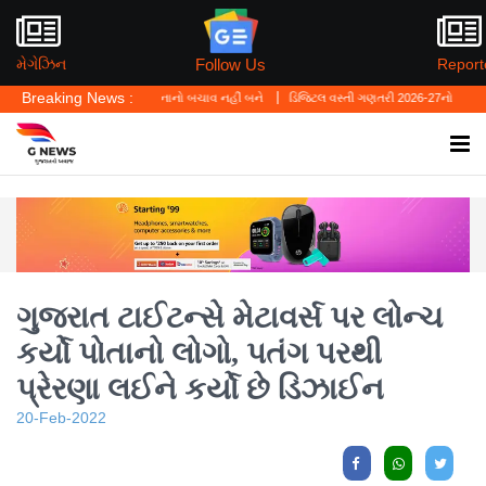
Follow Us
મેગેઝિન
Report
Breaking News :
ું—'પર્સનલ લો' ગુનાનો બચાવ નહીં બને
ડિજિટલ વસ્તી ગણતરી 2026-27નો પ્રારંભ, ઘર બેઠા આજ
ગુજરાત ટાઈટન્સે મેટાવર્સ પર લોન્ચ
કર્યો પોતાનો લોગો, પતંગ પરથી
પ્રેરણા લઈને કર્યો છે ડિઝાઈન
20-Feb-2022