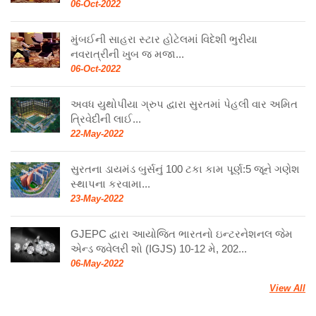
06-Oct-2022
મુંબઈની સાહરા સ્ટાર હોટેલમાં વિદેશી ભુરીયા
નવરાત્રીની ખુબ જ મજા...
06-Oct-2022
અવધ યુથોપીયા ગ્રુપ દ્વારા સુરતમાં પેહલી વાર અમિત
ત્રિવેદીની લાઈ...
22-May-2022
સુરતના ડાયમંડ બુર્સનું 100 ટકા કામ પૂર્ણ:5 જૂને ગણેશ
સ્થાપના કરવામા...
23-May-2022
GJEPC દ્વારા આયોજિત ભારતનો ઇન્ટરનેશનલ જેમ
એન્ડ જ્વેલરી શો (IGJS) 10-12 મે, 202...
06-May-2022
View All