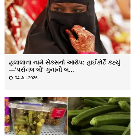
હલાલાના નામે સેક્સનો આરોપ: હાઈકોર્ટે કહ્યું
—'પર્સનલ લો' ગુનાનો બ...
04-Jul-2026