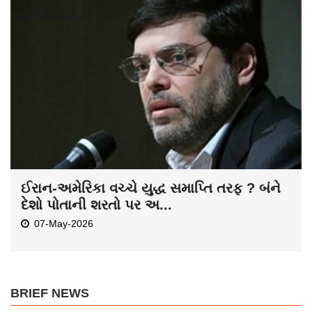
ઈરાન-અમેરિકા વચ્ચે યુદ્ધ સમાપ્તિ તરફ ? બંને
દેશો પોતાની શરતો પર અ...
07-May-2026
BRIEF NEWS