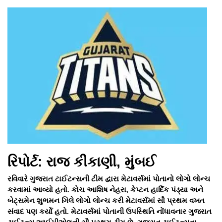
રિપોર્ટ: રાજ કીકાણી, મુંબઈ
રવિવારે ગુજરાત ટાઈટન્સની ટીમ દ્વારા મેટાવર્સમાં પોતાનો લોગો લોન્ચ
કરવામાં આવ્યો હતો. કોચ આશિષ નેહરા, કેપ્ટન હાર્દિક પંડ્યા અને
બેટ્સમેન શુભમન ગિલે લોગો લોન્ચ કરી મેટાવર્સમાં સૌ પ્રથમ વખત
સંવાદ પણ કર્યો હતો. મેટાવર્સમાં પોતાની ઉપસ્થિતિ નોંધાવનાર ગુજરાત