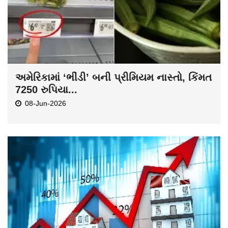
અમેરિકામાં ‘ભીંડી’ બની પ્રીમિયમ નાસ્તો, કિંમત
7250 રુપિયા...
08-Jun-2026