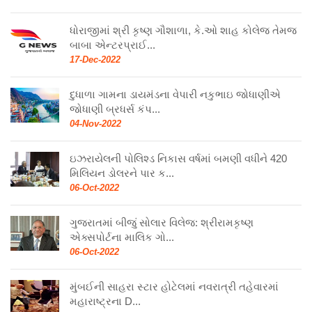
ધોરાજીમાં શ્રી કૃષ્ણ ગૌશાળા, કે.ઓ શાહ કોલેજ તેમજ
બાબા એન્ટરપ્રાઈ...
17-Dec-2022
દુધાળા ગામના ડાયમંડના વેપારી નકુભાઇ જોધાણીએ
જોધાણી બ્રધર્સ કંપ...
04-Nov-2022
ઇઝરાયેલની પોલિશ્ડ નિકાસ વર્ષમાં બમણી વધીને 420
મિલિયન ડોલરને પાર ક...
06-Oct-2022
ગુજરાતમાં બીજું સોલાર વિલેજ: શ્રીરામકૃષ્ણ
એક્સપોર્ટના માલિક ગો...
06-Oct-2022
મુંબઈની સાહરા સ્ટાર હોટેલમાં નવરાત્રી તહેવારમાં
મહારાષ્ટ્રના D...