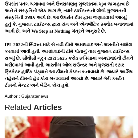
ઉપરાંત પતંગ ચગાવવા અને ઉત્તરાયણનું ગુજરાતમાં ખુબ જ મહત્વ છે
અને તે સંસ્કૃતિનો એક ભાગ છે, ત્યારે ટાઈટન્સનો લોગો ગુજરાતની
સંસ્કૃતિની ઝલક આપે છે. આ ઉપરાંત ટીમ દ્વારા જણાવવામાં આવ્યું
હતું કે, ગુજરાત ટાઈટન્સ દ્વારા યંગ અને એનર્જેટિક સ્ક્વોડ બનાવવામાં
આવી છે, અને We Stop at Nothing મંત્રને અનુસરે છે.
IPL 2022ની સિઝન માટે બે નવી ટીમો અમદાવાદ અને લખનૌને સામેલ
કરવામાં આવી હતી. અમદાવાદની ટીમે પોતાનું નામ ગુજરાત ટાઈટન્સ
રાખ્યું છે. સીવીસી ગ્રૃપ દ્વારા 5625 કરોડ રૂપિયામાં અમદાવાદની ટીમને
ખરીદવામાં આવી હતી. ભારતીય ઓલ રાઉન્ડર અને ગુજરાતી સ્ટાર
ક્રિકેટર હાર્દિક પંડ્યાને આ ટીમનો કેપ્ટન બનાવાયો છે. જ્યારે આશિષ
નહેરાને ટીમનો હેડ કોચ બનાવવામાં આવ્યો છે. જ્યારે ગેરી કર્સ્ટન
ટીમનો મેન્ટર અને બેટિંગ કોચ હશે.
Author : Gujaratenews
Related
Articles