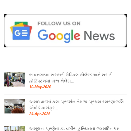
ભાવનગરમાં સરકારી મેડિકલ કોલેજ અને સર ટી.
હોસ્પિટલમાં વિશ્વ થેલેસ...
10-May-2026
અમદાવાદમાં કલા પ્રદર્શન તેમજ પ્રથમ સ્મરણાંજલિ
એવોર્ડ કાર્યક્ર...
24-Apr-2026
અમૂલના પ્રણેતા ડૉ. વર્ગીસ કુરિયનના જન્મદિન પર