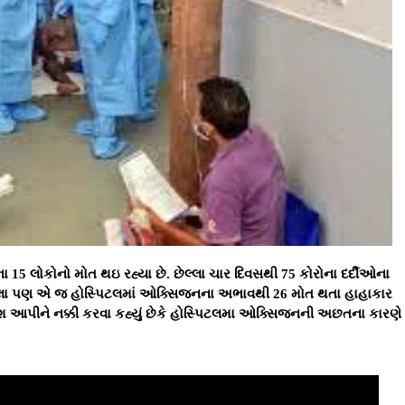
5 લોકોનો મોત થઇ રહ્યા છે. છેલ્લા ચાર દિવસથી 75 કોરોના દર્દીઓના
ેલા પણ એ જ હોસ્પિટલમાં ઓક્સિજનના અભાવથી 26 મોત થતા હાહાકાર
દેશ આપીને નક્કી કરવા કહ્યું છેકે હોસ્પિટલમા ઓક્સિજનની અછતના કારણે