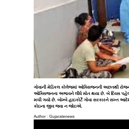
ગોવાની મેડિકલ કોલેજમાં ઓક્સિજનની અછતથી રોજના 1
ઓક્સિજનના અભાવને લીધે મોત થયા છે. બે દિવસ પહ
મચી ગયો છે. બોમ્બે હાઇકોર્ટે ગોવા સરકારને સખ્ત આ
કોઇના જીવ જવા ન જોઇએ.
Author : Gujaratenews