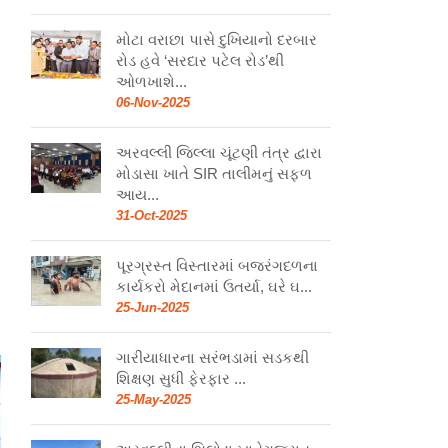
મોટા વરાછા પાસે દુખિયાનો દરબાર
રોડ હવે ‘સરદાર પટેલ રોડ’થી
ઓળખાશે...
06-Nov-2025
અરવલ્લી જિલ્લા ચૂંટણી તંત્ર દ્વારા
મોડાસા ખાતે SIR તાલીમનું સફળ
આય...
31-Oct-2025
પૂરગ્રસ્ત વિસ્તારમાં બજરંગદળના
કાર્યકરો મેદાનમાં ઉતર્યા, ઘરે ઘ...
25-Jun-2025
ગારીયાધારના સરંભડામાં સડકથી
શિક્ષણ સુધી ફેરફાર ...
25-May-2025