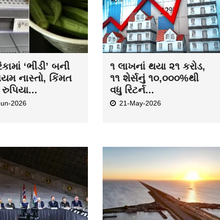
કામાં ‘ભીંડી’ બની
૧ લાખનાં થયા ૨૧ કરોડ,
િયમ નાસ્તો, કિંમત
૧૧ શેર્સનું ૧૦,૦૦૦%થી
રુપિયા...
વધુ રિટર્ન...
Jun-2026
21-May-2026