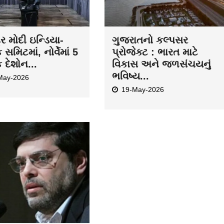
દ્ર મોદી ઇન્ડિયા-
ગુજરાતનો કલ્પસર
ક સમિટમાં, નોર્વેમાં 5
પ્રોજેક્ટ : ભારત માટે
ક દેશોન...
વિકાસ અને જળસંચયનું
ભવિષ્ય...
May-2026
19-May-2026