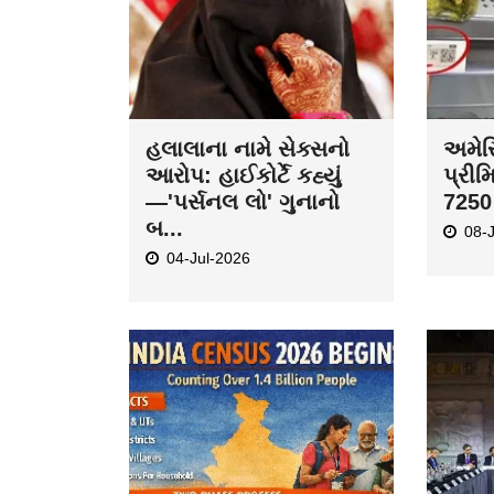
હલાલાના નામે સેક્સનો
અમેરિ
આરોપ: હાઈકોર્ટે કહ્યું
પ્રીમ
—'પર્સનલ લો' ગુનાનો
7250 
બ...
08-
04-Jul-2026