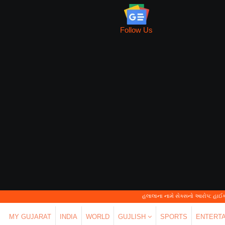
Follow Us
હલાલાના નામે સેક્સનો આરોપ: હાઈકોર્ટે કહ્યું—'પર્સ
MY GUJARAT
INDIA
WORLD
GUJLISH
SPORTS
ENTERT