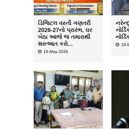
ડિજિટલ વસ્તી ગણતરી
નરેન્
2026-27નો પ્રારંભ, ઘર
નોર્ડિ
બેઠા આજે જ તમારાથી
નોર્ડિ
શરુઆત કરો...
19-
19-May-2026