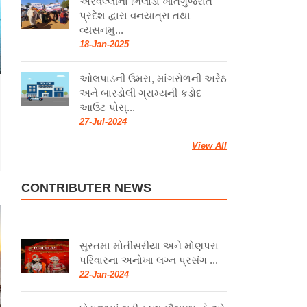
અરવલ્લીના ભિલોડા ખાતેગુજરાત
પ્રદેશ દ્વારા વનયાત્રા તથા
વ્યસનમુ...
18-Jan-2025
ઓલપાડની ઉમરા, માંગરોળની અરેઠ
અને બારડોલી ગ્રામ્યની કડોદ
આઉટ પોસ્...
27-Jul-2024
View All
CONTRIBUTER NEWS
સુરતમા મોતીસરીયા અને મોણપરા
પરિવારના અનોખા લગ્ન પ્રસંગ ...
22-Jan-2024