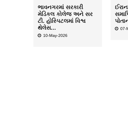
ભાવનગરમાં સરકારી
ઈરાન-
મેડિકલ કોલેજ અને સર
સમાપ્
ટી. હોસ્પિટલમાં વિશ્વ
પોતા
થેલેસ...
07-
10-May-2026