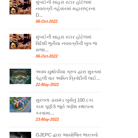
મુંબઈની સાહરા સ્ટાર હોટેલમાં
નવરાત્રી તહેવારમાં મહારાષ્ટ્રના
D...
06-Oct-2022
મુંબઈની સાહરા સ્ટાર હોટેલમાં
વિદેશી ભુરીયા નવરાત્રીની ખુબ જ
મજા...
06-Oct-2022
અવધ યુથોપીયા ગ્રુપ દ્વારા સુરતમાં
પેહલી વાર અમિત ત્રિવેદીની લાઈ...
22-May-2022
સુરતના ડાયમંડ બુર્સનું 100 ટકા
કામ પૂર્ણ:5 જૂને ગણેશ સ્થાપના
કરવામા...
23-May-2022
GJEPC દ્વારા આયોજિત ભારતનો