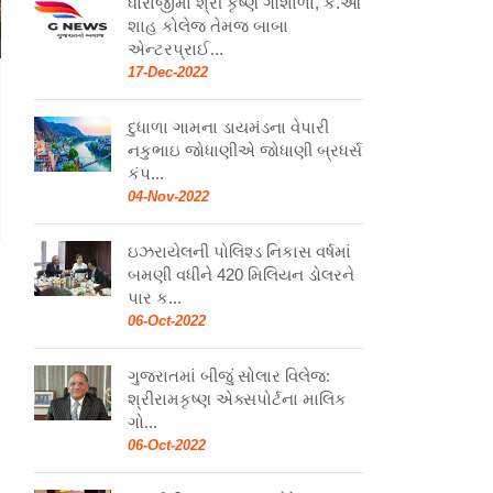
ધોરાજીમાં શ્રી કૃષ્ણ ગૌશાળા, કે.ઓ
શાહ કોલેજ તેમજ બાબા
એન્ટરપ્રાઈ...
17-Dec-2022
દુધાળા ગામના ડાયમંડના વેપારી
નકુભાઇ જોધાણીએ જોધાણી બ્રધર્સ
કંપ...
04-Nov-2022
ઇઝરાયેલની પોલિશ્ડ નિકાસ વર્ષમાં
બમણી વધીને 420 મિલિયન ડોલરને
પાર ક...
06-Oct-2022
ગુજરાતમાં બીજું સોલાર વિલેજ:
શ્રીરામકૃષ્ણ એક્સપોર્ટના માલિક
ગો...
06-Oct-2022