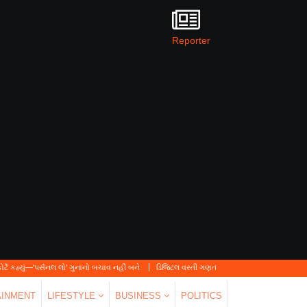
Reporter
નલ લો' ગુનાનો બચાવ નહીં બને
ડિજિટલ વસ્તી ગણતરી 2026-27નો પ્રારંભ, ઘર બેઠા આજે જ તમા
AINMENT
LIFESTYLE
BUSINESS
POLITICS