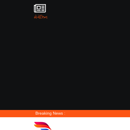
મેગેઝિન
Breaking News :