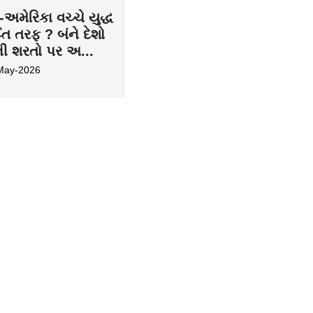
અમેરિકા વચ્ચે યુદ્ધ
તિ તરફ ? બંને દેશો
ની શરતો પર અ...
May-2026