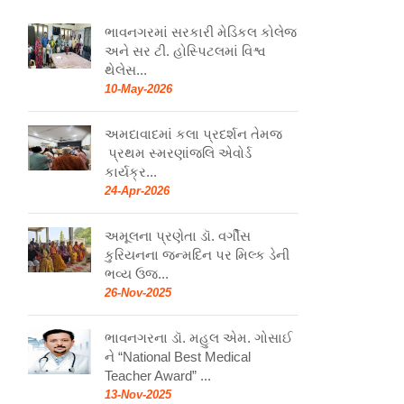
ભાવનગરમાં સરકારી મેડિકલ કોલેજ
અને સર ટી. હોસ્પિટલમાં વિશ્વ
થેલેસ...
10-May-2026
અમદાવાદમાં કલા પ્રદર્શન તેમજ
પ્રથમ સ્મરણાંજલિ એવોર્ડ
કાર્યક્ર...
24-Apr-2026
અમૂલના પ્રણેતા ડૉ. વર્ગીસ
કુરિયનના જન્મદિન પર મિલ્ક ડેની
ભવ્ય ઉજ...
26-Nov-2025
ભાવનગરના ડૉ. મહુલ એમ. ગોસાઈ
ને “National Best Medical
Teacher Award” ...
13-Nov-2025