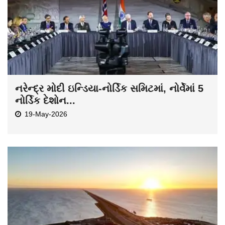
નરેન્દ્ર મોદી ઇન્ડિયા-નોર્ડિક સમિટમાં, નોર્વેમાં 5
નોર્ડિક દેશોન...
19-May-2026