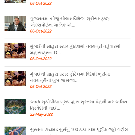
06-Oct-2022
ગુજરાતમાં બીજું સોલાર વિલેજ: શ્રીરામકૃષ્ણ
એક્સપોર્ટના માલિક ગો...
06-Oct-2022
મુંબઈની સાહરા સ્ટાર હોટેલમાં નવરાત્રી તહેવારમાં
મહારાષ્ટ્રના D...
06-Oct-2022
મુંબઈની સાહરા સ્ટાર હોટેલમાં વિદેશી ભુરીયા
નવરાત્રીની ખુબ જ મજા...
06-Oct-2022
અવધ યુથોપીયા ગ્રુપ દ્વારા સુરતમાં પેહલી વાર અમિત
ત્રિવેદીની લાઈ...
22-May-2022
સુરતના ડાયમંડ બુર્સનું 100 ટકા કામ પૂર્ણ:5 જૂને ગણેશ