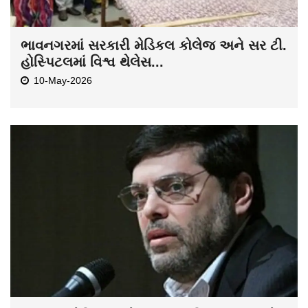
ભાવનગરમાં સરકારી મેડિકલ કોલેજ અને સર ટી.
હોસ્પિટલમાં વિશ્વ થેલેસ...
10-May-2026