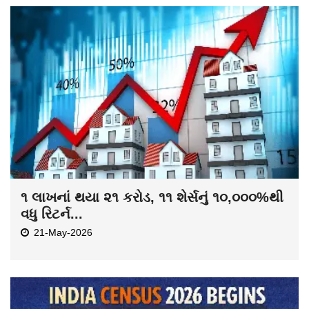
૧ લાખનાં થયા ૨૧ કરોડ, ૧૧ શેર્સનું ૧૦,૦૦૦%થી
વધુ રિટર્ન...
21-May-2026