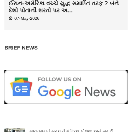
ઈરાન-અમેરિકા વચ્ચે યુદ્ધ સમાપ્તિ તરફ ? બંને
દેશો પોતાની શરતો પર અ...
07-May-2026
BRIEF NEWS
ભાવનગરમાં સરકારી મેડિકલ કોલેજ અને સર ટી.