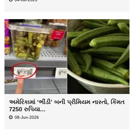
અમેરિકામાં ‘ભીંડી’ બની પ્રીમિયમ નાસ્તો, કિંમત
7250 રુપિયા...
08-Jun-2026