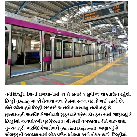
નવી દિલ્હી:
દેશની રાજધાનીમાં 31 મે સવારે 5 સુધી જ લોકડાઉન રહેશે.
દિલ્હી (Delhi) માં કોરોનાના નવા કેસમાં સતત ઘટાડો થઈ રહ્યો છે.
જેને જોતા હવે દિલ્હી સરકારે અનલોક કરવાનું નક્કી કર્યું છે.
મુખ્યમંત્રી અરવિંદ કેજરીવાલે શુક્રવારે પ્રેસ કોન્ફરન્સમાં જણાવ્યું કે
દિલ્હીમાં અનલોકની પ્રક્રિયા 31મી મેથી તબક્કાવાર રીતે શરૂ થશે.
મુખ્યમંત્રી અરવિંદ કેજરીવાલે (Arvind Kejriwal) જણાવ્યું કે
એલજીની અધ્યક્ષતામાં લોકડાઉન ખોલવા અંગે બેઠક થઈ. દિલ્હીમાં