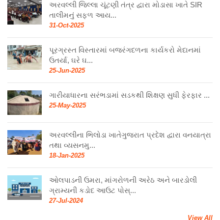
અરવલ્લી જિલ્લા ચૂંટણી તંત્ર દ્વારા મોડાસા ખાતે SIR
તાલીમનું સફળ આય...
31-Oct-2025
પૂરગ્રસ્ત વિસ્તારમાં બજરંગદળના કાર્યકરો મેદાનમાં
ઉતર્યા, ઘરે ઘ...
25-Jun-2025
ગારીયાધારના સરંભડામાં સડકથી શિક્ષણ સુધી ફેરફાર ...
25-May-2025
અરવલ્લીના ભિલોડા ખાતેગુજરાત પ્રદેશ દ્વારા વનયાત્રા
તથા વ્યસનમુ...
18-Jan-2025
ઓલપાડની ઉમરા, માંગરોળની અરેઠ અને બારડોલી
ગ્રામ્યની કડોદ આઉટ પોસ્...
27-Jul-2024
View All