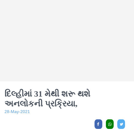
દિલ્હીમાં 31 મેથી શરૂ થશે
અનલોકની પ્રક્રિયા,
28-May-2021