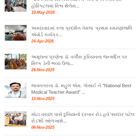
હોસ્પિટલમાં વિશ્વ થેલેસ...
10-May-2026
અમદાવાદમાં કલા પ્રદર્શન તેમજ પ્રથમ સ્મરણાંજલિ
એવોર્ડ કાર્યક્ર...
24-Apr-2026
અમૂલના પ્રણેતા ડૉ. વર્ગીસ કુરિયનના જન્મદિન પર
મિલ્ક ડેની ભવ્ય ઉજ...
26-Nov-2025
ભાવનગરના ડૉ. મહુલ એમ. ગોસાઈ ને “National Best
Medical Teacher Award” ...
13-Nov-2025
મોટા વરાછા પાસે દુખિયાનો દરબાર રોડ હવે ‘સરદાર પટેલ
રોડ’થી ઓળખાશે...
06-Nov-2025