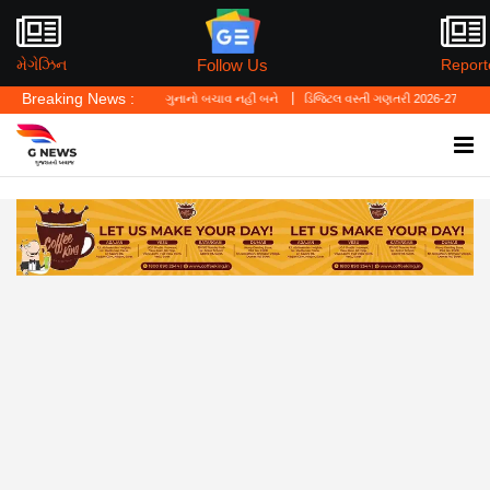
Follow Us
મેગેઝિન
Report
Breaking News :
્યું—'પર્સનલ લો' ગુનાનો બચાવ નહીં બને
ડિજિટલ વસ્તી ગણતરી 2026-27નો પ્રારંભ, ઘર બેઠા 