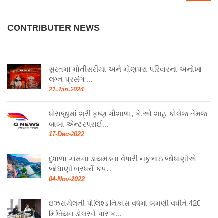
CONTRIBUTER NEWS
સુરતમા મોતીસરીયા અને મોણપરા પરિવારના અનોખા
લગ્ન પ્રસંગ ...
22-Jan-2024
ધોરાજીમાં શ્રી કૃષ્ણ ગૌશાળા, કે.ઓ શાહ કોલેજ તેમજ
બાબા એન્ટરપ્રાઈ...
17-Dec-2022
દુધાળા ગામના ડાયમંડના વેપારી નકુભાઇ જોધાણીએ
જોધાણી બ્રધર્સ કંપ...
04-Nov-2022
ઇઝરાયેલની પોલિશ્ડ નિકાસ વર્ષમાં બમણી વધીને 420
મિલિયન ડોલરને પાર ક...