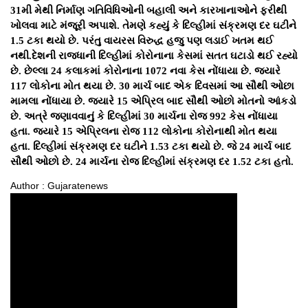
31મી મેથી નિર્માણ ગતિવિધિઓની બહાલી અને કારખાનાઓને ફરીથી
ખોલવા માટે મંજૂરી અપાશે. તેમણે કહ્યું કે દિલ્હીમાં સંક્રમણ દર ઘટીને
1.5 ટકા થયો છે. પરંતુ વાયરસ વિરુદ્ધ હજુ પણ લડાઈ ખતમ થઈ
નથી.દેશની રાજધાની દિલ્હીમાં કોરોનાના કેસમાં સતત ઘટાડો થઈ રહ્યો
છે. છેલ્લા 24 કલાકમાં કોરોનાના 1072 નવા કેસ નોંધાયા છે. જ્યારે
117 લોકોના મોત થયા છે. 30 માર્ચ બાદ એક દિવસમાં આ સૌથી ઓછા
મામલા નોંધાયા છે. જ્યારે 15 એપ્રિલ બાદ સૌથી ઓછો મોતનો આંકડો
છે. અત્રે જણાવવાનું કે દિલ્હીમાં 30 માર્ચના રોજ 992 કેસ નોંધાયા
હતા. જ્યારે 15 એપ્રિલના રોજ 112 લોકોના કોરોનાથી મોત થયા
હતા. દિલ્હીમાં સંક્રમણ દર ઘટીને 1.53 ટકા થયો છે. જે 24 માર્ચ બાદ
સૌથી ઓછો છે. 24 માર્ચના રોજ દિલ્હીમાં સંક્રમણ દર 1.52 ટકા હતો.
Author : Gujaratenews