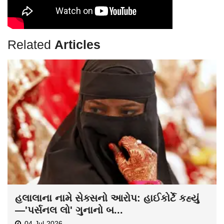
Related
Articles
હલાલાના નામે સેક્સનો આરોપ: હાઈકોર્ટે કહ્યું
—'પર્સનલ લો' ગુનાનો બ...
04-Jul-2026