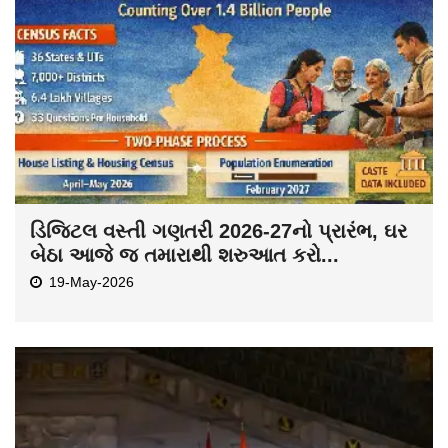
ડિજિટલ વસ્તી ગણતરી 2026-27નો પ્રારંભ, ઘર
બેઠા આજે જ તમારાથી શરુઆત કરો...
19-May-2026