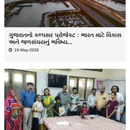
ગુજરાતનો કલ્પસર પ્રોજેક્ટ : ભારત માટે વિકાસ
અને જળસંચયનું ભવિષ્ય...
19-May-2026