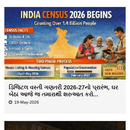
ડિજિટલ વસ્તી ગણતરી 2026-27નો પ્રારંભ, ઘર
બેઠા આજે જ તમારાથી શરુઆત કરો...
19-May-2026