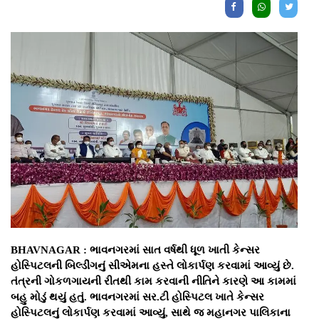
BHAVNAGAR : ભાવનગરમાં સાત વર્ષથી ધૂળ ખાતી કેન્સર
હોસ્પિટલની બિલ્ડીંગનું સીએમના હસ્તે લોકાર્પણ કરવામાં આવ્યું છે.
તંત્રની ગોકળગાયની રીતથી કામ કરવાની નીતિને કારણે આ કામમાં
બહુ મોડું થયું હતું. ભાવનગરમાં સર.ટી હોસ્પિટલ ખાતે કેન્સર
હોસ્પિટલનું લોકાર્પણ કરવામાં આવ્યું, સાથે જ મહાનગર પાલિકાના