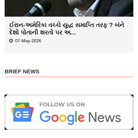
ઈરાન-અમેરિકા વચ્ચે યુદ્ધ સમાપ્તિ તરફ ? બંને
દેશો પોતાની શરતો પર અ...
07-May-2026
BRIEF NEWS