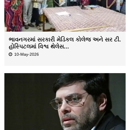
ભાવનગરમાં સરકારી મેડિકલ કોલેજ અને સર ટી.
હોસ્પિટલમાં વિશ્વ થેલેસ...
10-May-2026