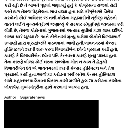
કરી રહી છે તે બાબતે પૂછતાં જણાવ્યું હતું કે કૉંગ્રેસના રાજમાં રોટી
અને દાળ તેમજ પેટ્રોલના ભાવ વધ્યા હતા માટે કૉંગ્રેસએ વિરોધ
કરવોનો કોઈ અધિકાર જ નથી.કોરોના મહામારીની ત્રીજી લહેરની
વાતને લઈને મુખ્યમંત્રીએ જણાવ્યું કે સરકાર સંપૂર્ણપણે વ્યવસ્થા કરી
લીધી છે, તેમજ કોરોનામાં ગુજરાતમાં અત્યાર સુધીમાં 8.25 લાખ દર્દીઓ
સાજા થઈ ચૂક્યા છે. અને કોરોનામાં મૃત્યુ પામેલા લોકોને વિજયભાઈ
રૂપાણી દ્વારા શ્રદ્ધાંજલિ પાઠવવામાં આવી હતી.ભાવનગરમાં કેન્સર
હોસ્પિટલને ઝડપી શરૂ કરવા વિભાવરીબેન દવેનો પ્રયાસ કર્યો હતો,
કારણે કે વિભાવરીબેન દવેના પતિ કેન્સરના કારણે મૃત્યુ પામ્યા હતા.
તેના કારણે બીજા કોઈ ઘરના સભ્યોના મોત ન થાય તે હેતુથી
વિભાવરીબેન દવે એ ભાવનગરમાં ઝડપી કેન્સર હોસ્પિટલ બને તેવા
પ્રયાસો કર્યા હતા.આજે 32 કરોડના ખર્ચે બનેલ કેન્સર હોસ્પિટલ
સાથે મહાનગરપાલિકાના વિકાસ કામો મળીને કુલ 70 કરોડના કામોના
લોકાર્પણ મુખ્યમંત્રીના હાથે કરવામાં આવ્યા હતા.
Author : Gujaratenews