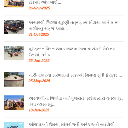
રોડ’થી ઓળખાશે...
06-Nov-2025
અરવલ્લી જિલ્લા ચૂંટણી તંત્ર દ્વારા મોડાસા ખાતે SIR
તાલીમનું સફળ આય...
31-Oct-2025
પૂરગ્રસ્ત વિસ્તારમાં બજરંગદળના કાર્યકરો મેદાનમાં
ઉતર્યા, ઘરે ઘ...
25-Jun-2025
ગારીયાધારના સરંભડામાં સડકથી શિક્ષણ સુધી ફેરફાર ...
25-May-2025
અરવલ્લીના ભિલોડા ખાતેગુજરાત પ્રદેશ દ્વારા વનયાત્રા
તથા વ્યસનમુ...
18-Jan-2025
ઓલપાડની ઉમરા, માંગરોળની અરેઠ અને બારડોલી