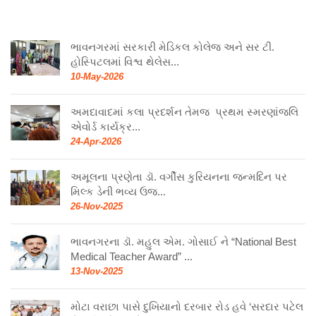
ભાવનગરમાં સરકારી મેડિકલ કોલેજ અને સર ટી.
હોસ્પિટલમાં વિશ્વ થેલેસ...
10-May-2026
અમદાવાદમાં કલા પ્રદર્શન તેમજ પ્રથમ સ્મરણાંજલિ
એવોર્ડ કાર્યક્ર...
24-Apr-2026
અમૂલના પ્રણેતા ડૉ. વર્ગીસ કુરિયનના જન્મદિન પર
મિલ્ક ડેની ભવ્ય ઉજ...
26-Nov-2025
ભાવનગરના ડૉ. મહુલ એમ. ગોસાઈ ને “National Best
Medical Teacher Award” ...
13-Nov-2025
મોટા વરાછા પાસે દુખિયાનો દરબાર રોડ હવે ‘સરદાર પટેલ