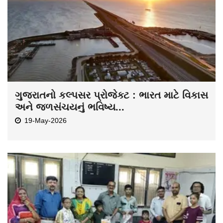
ગુજરાતનો કલ્પસર પ્રોજેક્ટ : ભારત માટે વિકાસ
અને જળસંચયનું ભવિષ્ય...
19-May-2026