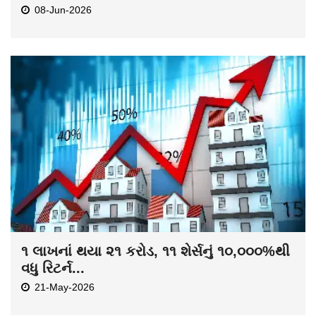
08-Jun-2026
૧ લાખનાં થયા ૨૧ કરોડ, ૧૧ શેર્સનું ૧૦,૦૦૦%થી
વધુ રિટર્ન...
21-May-2026