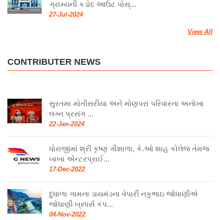
ગ્રામ્યની કડોદ આઉટ પોસ્...
27-Jul-2024
View All
CONTRIBUTER NEWS
સુરતમા મોતીસરીયા અને મોણપરા પરિવારના અનોખા
લગ્ન પ્રસંગ ...
22-Jan-2024
ધોરાજીમાં શ્રી કૃષ્ણ ગૌશાળા, કે.ઓ શાહ કોલેજ તેમજ
બાબા એન્ટરપ્રાઈ...
17-Dec-2022
દુધાળા ગામના ડાયમંડના વેપારી નકુભાઇ જોધાણીએ
જોધાણી બ્રધર્સ કંપ...
04-Nov-2022