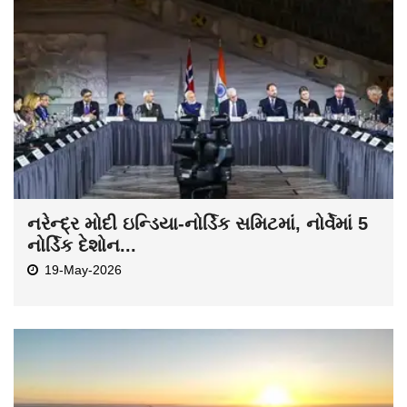
નરેન્દ્ર મોદી ઇન્ડિયા-નોર્ડિક સમિટમાં, નોર્વેમાં 5
નોર્ડિક દેશોન...
19-May-2026