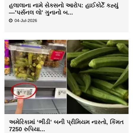
હલાલાના નામે સેક્સનો આરોપ: હાઈકોર્ટે કહ્યું
—'પર્સનલ લો' ગુનાનો બ...
04-Jul-2026
અમેરિકામાં ‘ભીંડી’ બની પ્રીમિયમ નાસ્તો, કિંમત
7250 રુપિયા...