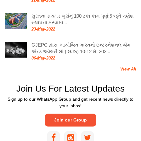
22-May-2022
સુરતના ડાયમંડ બુર્સનું 100 ટકા કામ પૂર્ણ:5 જૂને ગણેશ
સ્થાપના કરવામા...
23-May-2022
GJEPC દ્વારા આયોજિત ભારતનો ઇન્ટરનેશનલ જેમ
એન્ડ જ્વેલરી શો (IGJS) 10-12 મે, 202...
06-May-2022
View All
Join Us For Latest Updates
Sign up to our WhatsApp Group and get recent news directly to
your inbox!
Join our Group