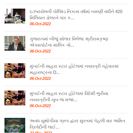
ઇઝરાયેલની પોલિશ્ડ નિકાસ વર્ષમાં બમણી વધીને 420
મિલિયન ડોલરને પાર ક...
06-Oct-2022
ગુજરાતમાં બીજું સોલાર વિલેજ: શ્રીરામકૃષ્ણ
એક્સપોર્ટના માલિક ગો...
06-Oct-2022
મુંબઈની સાહરા સ્ટાર હોટેલમાં નવરાત્રી તહેવારમાં
મહારાષ્ટ્રના D...
06-Oct-2022
મુંબઈની સાહરા સ્ટાર હોટેલમાં વિદેશી ભુરીયા
નવરાત્રીની ખુબ જ મજા...
06-Oct-2022
અવધ યુથોપીયા ગ્રુપ દ્વારા સુરતમાં પેહલી વાર અમિત
ત્રિવેદીની લાઈ...