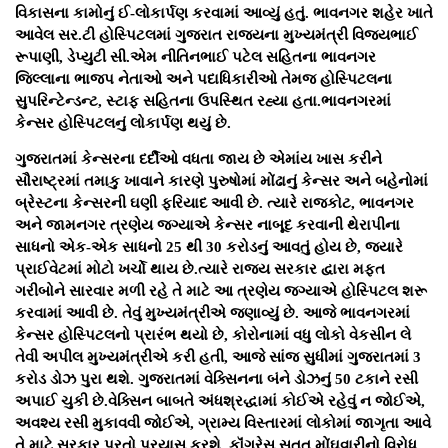
વિકાસના કામોનું ઈ-લોકાર્પણ કરવામાં આવ્યું હતું. ભાવનગર શહેર ખાતે
આવેલ સર.ટી હોસ્પિટલમાં ગુજરાત રાજ્યના મુખ્યમંત્રી વિજયભાઈ
રૂપાણી, ડેપ્યુટી સી.એમ નીતિનભાઈ પટેલ સહિતના ભાવનગર
જિલ્લાના ભાજપ નેતાઓ અને પદાધિકારીઓ તેમજ હોસ્પિટલના
સુપરિન્ટેન્ડન્ટ, સ્ટાફ સહિતના ઉપસ્થિત રહ્યા હતા.ભાવનગરમાં
કેન્સર હોસ્પિટલનું લોકાર્પણ થયું છે.
ગુજરાતમાં કેન્સરના દર્દીઓ વધતા જાય છે એમાંય ખાસ કરીને
સૌરાષ્ટ્રમાં તમાકુ ખાવાને કારણે પુરુષોમાં મોંઢાનું કેન્સર અને બહેનોમાં
બ્રેસ્ટના કેન્સરની ઘણી ફરિયાદ આવી છે. ત્યારે રાજકોટ, ભાવનગર
અને જામનગર ત્રણેય જગ્યાએ કેન્સર નાબૂદ કરવાની થેરાપીના
સાધનો એક-એક સાધનો 25 થી 30 કરોડનું આવતું હોય છે, જયારે
પ્રાઈવેટમાં મોટો ખર્ચો થાય છે.ત્યારે રાજ્ય સરકાર દ્વારા મફત
ગરીબોને સારવાર મળી રહે તે માટે આ ત્રણેય જગ્યાએ હોસ્પિટલ શરૂ
કરવામાં આવી છે. તેવું મુખ્યમંત્રીએ જણાવ્યું છે. આજે ભાવનગરમાં
કેન્સર હોસ્પિટલનો પ્રારંભ થયો છે, કોરોનામાં વધુ લોકો વેકસીન લે
તેવી અપીલ મુખ્યમંત્રીએ કરી હતી, આજે સાંજ સુધીમાં ગુજરાતમાં 3
કરોડ ડોઝ પુરા થશે. ગુજરાતમાં વેક્સિનના બંને ડોઝનું 50 ટકાને રસી
અપાઈ ચુકી છે.વેક્સિન બાબતે અંધશ્રદ્ધામાં કોઈએ રહેવું ન જોઈએ,
અવશ્ય રસી મુકાવવી જોઈએ, ગ્રામ્ય વિસ્તારમાં લોકોમાં જાગૃતા આવે
તે માટે સરકાર પૂરતો પ્રયાસ કરશે, કૉંગ્રેસ સતત મોંઘવારીનો વિરોધ