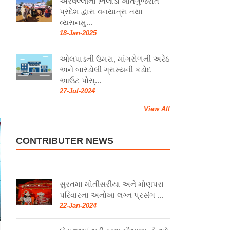
અરવલ્લીના ભિલોડા ખાતેગુજરાત
પ્રદેશ દ્વારા વનયાત્રા તથા
વ્યસનમુ...
18-Jan-2025
ઓલપાડની ઉમરા, માંગરોળની અરેઠ
અને બારડોલી ગ્રામ્યની કડોદ
આઉટ પોસ્...
27-Jul-2024
View All
CONTRIBUTER NEWS
સુરતમા મોતીસરીયા અને મોણપરા
પરિવારના અનોખા લગ્ન પ્રસંગ ...
22-Jan-2024