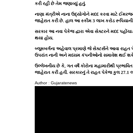
કરી રહી છે તેમ જણાવ્યું હતું.
નાણા મંત્રીએ નાના ઉદ્યોગોને મદદ કરવા માટે ઈમરજન્સ
જાહેરાત કરી છે. હાલ આ સ્કીમ 3 લાખ કરોડ રૂપિયાની છ
સરકાર આ નવા પેકેજ દ્વારા એવા સેક્ટરને મદદ પહોંચા
થયા હોય.
બ્લૂમબર્ગના અહેવાલ પ્રમાણે જે સેક્ટર્સને આવા રાહ
ઉપરાંત નાની અને મધ્યમ કંપનીઓનો સમાવેશ થઈ શકે
ઉલ્લેખનીય છે કે, ગત વર્ષે કોરોના મહામારીથી પ્રભાવિ
જાહેરાત કરી હતી. સરકારનું તે રાહત પેકેજ કુલ 27.1 લ
Author : Gujaratenews