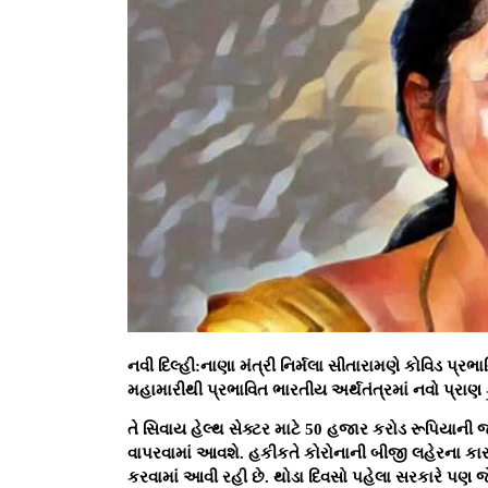
નવી દિલ્હી:નાણા મંત્રી નિર્મલા સીતારામણે કોવિડ પ્રભ
મહામારીથી પ્રભાવિત ભારતીય અર્થતંત્રમાં નવો પ્રાણ 
તે સિવાય હેલ્થ સેક્ટર માટે 50 હજાર કરોડ રૂપિયાની 
વાપરવામાં આવશે. હકીકતે કોરોનાની બીજી લહેરના કાર
કરવામાં આવી રહી છે. થોડા દિવસો પહેલા સરકારે પણ જે