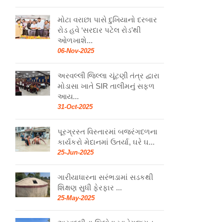
મોટા વરાછા પાસે દુખિયાનો દરબાર
રોડ હવે ‘સરદાર પટેલ રોડ’થી
ઓળખાશે...
06-Nov-2025
અરવલ્લી જિલ્લા ચૂંટણી તંત્ર દ્વારા
મોડાસા ખાતે SIR તાલીમનું સફળ
આય...
31-Oct-2025
પૂરગ્રસ્ત વિસ્તારમાં બજરંગદળના
કાર્યકરો મેદાનમાં ઉતર્યા, ઘરે ઘ...
25-Jun-2025
ગારીયાધારના સરંભડામાં સડકથી
શિક્ષણ સુધી ફેરફાર ...
25-May-2025