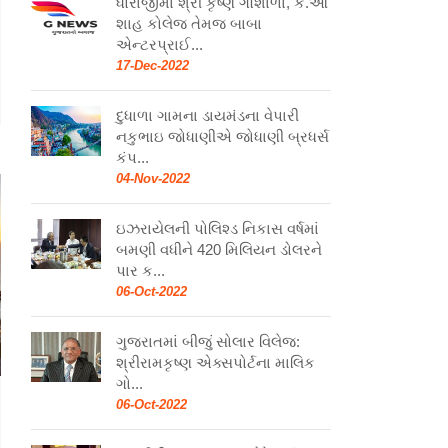
ધોરાજીમાં શ્રી કૃષ્ણ ગૌશાળા, કે.ઓ
શાહ કોલેજ તેમજ બાબા
એન્ટરપ્રાઈ...
17-Dec-2022
દુધાળા ગામના ડાયમંડના વેપારી
નકુભાઇ જોધાણીએ જોધાણી બ્રધર્સ
કંપ...
04-Nov-2022
ઇઝરાયેલની પોલિશ્ડ નિકાસ વર્ષમાં
બમણી વધીને 420 મિલિયન ડોલરને
પાર ક...
06-Oct-2022
ગુજરાતમાં બીજું સોલાર વિલેજ:
શ્રીરામકૃષ્ણ એક્સપોર્ટના માલિક
ગો...
06-Oct-2022