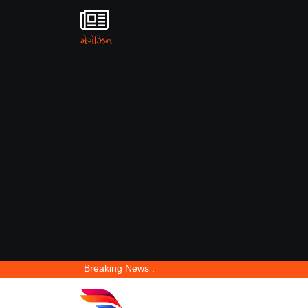
મેગેઝિન
Breaking News :