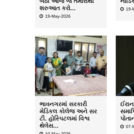
બેઠા આજે જ તમારાથી
નોર્ડિ
શરુઆત કરો...
19-
19-May-2026
ભાવનગરમાં સરકારી
ઈરાન-
મેડિકલ કોલેજ અને સર
સમાપ્
ટી. હોસ્પિટલમાં વિશ્વ
પોતા
થેલેસ...
07-
10-May-2026