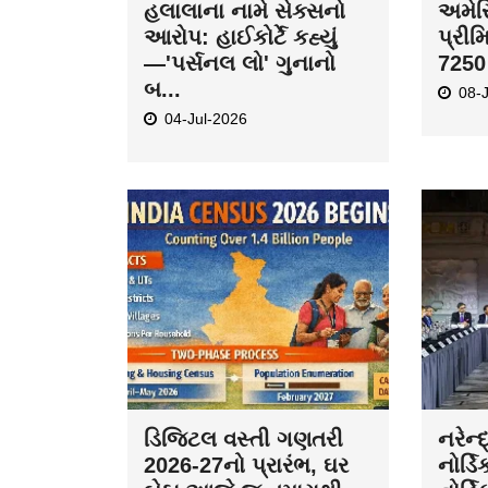
હલાલાના નામે સેક્સનો
અમેરિ
આરોપ: હાઈકોર્ટે કહ્યું
પ્રીમ
—'પર્સનલ લો' ગુનાનો
7250 
બ...
08-
04-Jul-2026
ડિજિટલ વસ્તી ગણતરી
નરેન્
2026-27નો પ્રારંભ, ઘર
નોર્ડિ