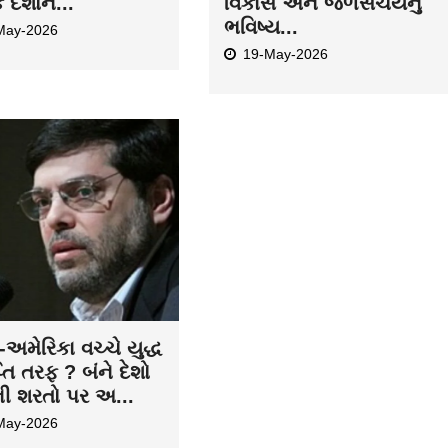
ક દેશોન...
વિકાસ અને જળસંચયનું
ભવિષ્ય...
May-2026
19-May-2026
અમેરિકા વચ્ચે યુદ્ધ
તિ તરફ ? બંને દેશો
ની શરતો પર અ...
May-2026