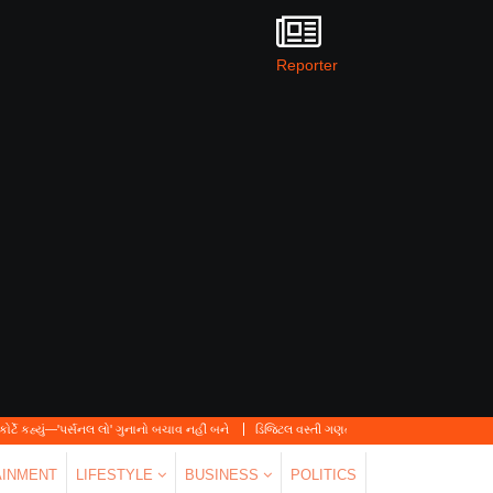
Reporter
નલ લો' ગુનાનો બચાવ નહીં બને
ડિજિટલ વસ્તી ગણતરી 2026-27નો પ્રારંભ, ઘર બેઠા આજે જ તમા
AINMENT
LIFESTYLE
BUSINESS
POLITICS