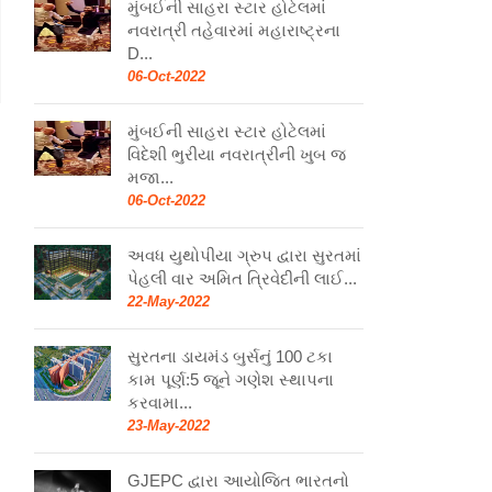
મુંબઈની સાહરા સ્ટાર હોટેલમાં
નવરાત્રી તહેવારમાં મહારાષ્ટ્રના
D...
06-Oct-2022
મુંબઈની સાહરા સ્ટાર હોટેલમાં
વિદેશી ભુરીયા નવરાત્રીની ખુબ જ
મજા...
06-Oct-2022
અવધ યુથોપીયા ગ્રુપ દ્વારા સુરતમાં
પેહલી વાર અમિત ત્રિવેદીની લાઈ...
22-May-2022
સુરતના ડાયમંડ બુર્સનું 100 ટકા
કામ પૂર્ણ:5 જૂને ગણેશ સ્થાપના
કરવામા...
23-May-2022
GJEPC દ્વારા આયોજિત ભારતનો