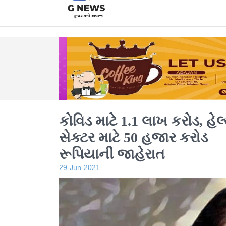
કોવિડ માટે 1.1 લાખ કરોડ, હેલ
સેક્ટર માટે 50 હજાર કરોડ
રૂપિયાની જાહેરાત
29-Jun-2021