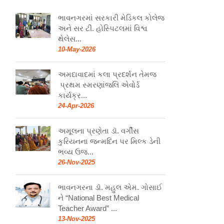
ભાવનગરમાં સરકારી મેડિકલ કોલેજ
અને સર ટી. હોસ્પિટલમાં વિશ્વ
થેલેસ...
10-May-2026
અમદાવાદમાં કલા પ્રદર્શન તેમજ
પ્રથમ સ્મરણાંજલિ એવોર્ડ
કાર્યક્ર...
24-Apr-2026
અમૂલના પ્રણેતા ડૉ. વર્ગીસ
કુરિયનના જન્મદિન પર મિલ્ક ડેની
ભવ્ય ઉજ...
26-Nov-2025
ભાવનગરના ડૉ. મહુલ એમ. ગોસાઈ
ને “National Best Medical
Teacher Award” ...
13-Nov-2025