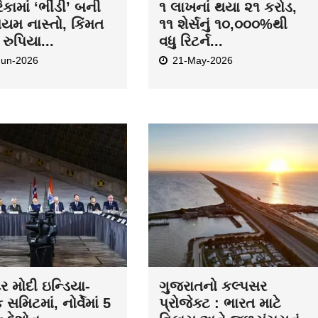
કામાં ‘ભીંડી’ બની
૧ લાખનાં થયા ૨૧ કરોડ,
િયમ નાસ્તો, કિંમત
૧૧ શેર્સનું ૧૦,૦૦૦%થી
રુપિયા...
વધુ રિટર્ન...
Jun-2026
21-May-2026
દ્ર મોદી ઇન્ડિયા-
ગુજરાતનો કલ્પસર
ક સમિટમાં, નોર્વેમાં 5
પ્રોજેક્ટ : ભારત માટે