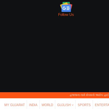
Follow Us
હલાલાના નામે સેક્સનો આરોપ: હાઈકોર્ટે કહ્યું—'પર્સ
MY GUJARAT
INDIA
WORLD
GUJLISH
SPORTS
ENTERT