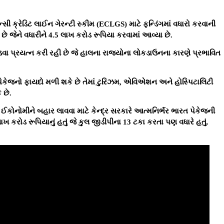
ી ક્રેડિટ લાઈન ગેરન્ટી સ્કીમ (ECLGS) માટે ફન્ડિંગમાં વધારો કરવાની
ે જેને વધારીને 4.5 લાખ કરોડ રૂપિયા કરવામાં આવ્યા છે.
ડવા પ્રયત્ન કરી રહી છે જે હાલના રાજ્યોના લોકડાઉનના કારણે પ્રભાવિત
ત પેકેજનો ફાયદો મળી શકે છે તેમાં ટુરિઝમ, એવિએશન અને હોસ્પિટાલિટી
 છે.
ત ઈકોનોમીને બહાર લાવવા માટે કેન્દ્ર સરકારે આત્મનિર્ભર ભારત પેકેજની
ાખ કરોડ રૂપિયાનું હતું જે કુલ જીડીપીના 13 ટકા કરતા પણ વધારે હતું.