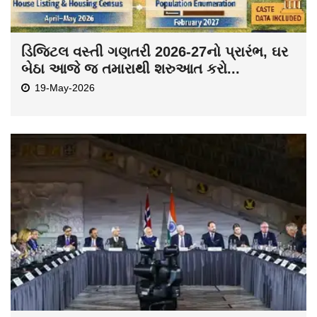
ડિજિટલ વસ્તી ગણતરી 2026-27નો પ્રારંભ, ઘર
બેઠા આજે જ તમારાથી શરુઆત કરો...
19-May-2026