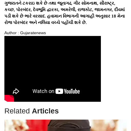
ગુજરાતને ટકરાઇ શકે છે તથા જૂનાગઢ, ગીર સોમનાથ, સૌરાષ્ટ્ર,
કચ્છ, પોરબંદર, દેવભૂમિ દ્વારકા, અમરેલી, રાજકોટ, જામનગર, દીવમાં
પડી શકે છે ભારે વરસાદ. હવામાન વિભાગની આગાહી અનુસાર 18 મેના
રોજ પોરબંદર અને નલિયા વચ્ચે પહોંચી શકે છે.
Author : Gujaratenews
Related
Articles