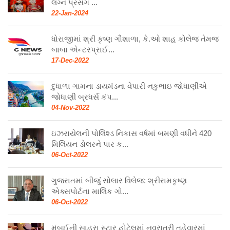
લગ્ન પ્રસંગ ...
22-Jan-2024
ધોરાજીમાં શ્રી કૃષ્ણ ગૌશાળા, કે.ઓ શાહ કોલેજ તેમજ
બાબા એન્ટરપ્રાઈ...
17-Dec-2022
દુધાળા ગામના ડાયમંડના વેપારી નકુભાઇ જોધાણીએ
જોધાણી બ્રધર્સ કંપ...
04-Nov-2022
ઇઝરાયેલની પોલિશ્ડ નિકાસ વર્ષમાં બમણી વધીને 420
મિલિયન ડોલરને પાર ક...
06-Oct-2022
ગુજરાતમાં બીજું સોલાર વિલેજ: શ્રીરામકૃષ્ણ
એક્સપોર્ટના માલિક ગો...
06-Oct-2022
મુંબઈની સાહરા સ્ટાર હોટેલમાં નવરાત્રી તહેવારમાં