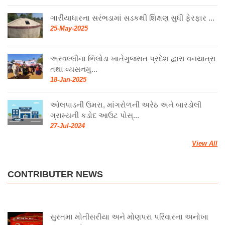
ગારીયાધારના સરંભડામાં સડકથી શિક્ષણ સુધી ફેરફાર ...
25-May-2025
અરવલ્લીના ભિલોડા ખાતેગુજરાત પ્રદેશ દ્વારા વનયાત્રા
તથા વ્યસનમુ...
18-Jan-2025
ઓલપાડની ઉમરા, માંગરોળની અરેઠ અને બારડોલી
ગ્રામ્યની કડોદ આઉટ પોસ્...
27-Jul-2024
View All
CONTRIBUTER NEWS
સુરતમા મોતીસરીયા અને મોણપરા પરિવારના અનોખા