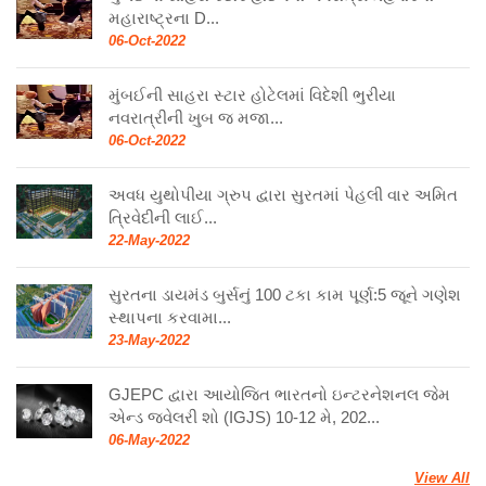
મહારાષ્ટ્રના D...
06-Oct-2022
મુંબઈની સાહરા સ્ટાર હોટેલમાં વિદેશી ભુરીયા
નવરાત્રીની ખુબ જ મજા...
06-Oct-2022
અવધ યુથોપીયા ગ્રુપ દ્વારા સુરતમાં પેહલી વાર અમિત
ત્રિવેદીની લાઈ...
22-May-2022
સુરતના ડાયમંડ બુર્સનું 100 ટકા કામ પૂર્ણ:5 જૂને ગણેશ
સ્થાપના કરવામા...
23-May-2022
GJEPC દ્વારા આયોજિત ભારતનો ઇન્ટરનેશનલ જેમ
એન્ડ જ્વેલરી શો (IGJS) 10-12 મે, 202...
06-May-2022
View All