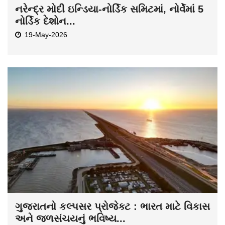
નરેન્દ્ર મોદી ઇન્ડિયા-નોર્ડિક સમિટમાં, નોર્વેમાં 5
નોર્ડિક દેશોન...
19-May-2026
ગુજરાતનો કલ્પસર પ્રોજેક્ટ : ભારત માટે વિકાસ
અને જળસંચયનું ભવિષ્ય...