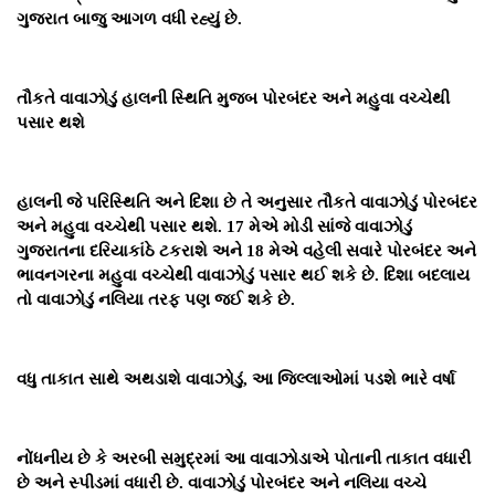
ગુજરાત બાજુ આગળ વધી રહ્યું છે.
તૌકતે વાવાઝોડું હાલની સ્થિતિ મુજબ પોરબંદર અને મહુવા વચ્ચેથી
પસાર થશે
હાલની જે પરિસ્થિતિ અને દિશા છે તે અનુસાર તૌકતે વાવાઝોડું પોરબંદર
અને મહુવા વચ્ચેથી પસાર થશે. 17 મેએ મોડી સાંજે વાવાઝોડું
ગુજરાતના દરિયાકાંઠે ટકરાશે અને 18 મેએ વહેલી સવારે પોરબંદર અને
ભાવનગરના મહુવા વચ્ચેથી વાવાઝોડું પસાર થઈ શકે છે. દિશા બદલાય
તો વાવાઝોડું નલિયા તરફ પણ જઈ શકે છે.
વધુ તાકાત સાથે અથડાશે વાવાઝોડું, આ જિલ્લાઓમાં પડશે ભારે વર્ષા
નોંધનીય છે કે અરબી સમુદ્રમાં આ વાવાઝોડાએ પોતાની તાકાત વધારી
છે અને સ્પીડમાં વધારી છે. વાવાઝોડું પોરબંદર અને નલિયા વચ્ચે