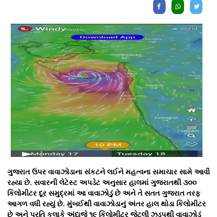
ગુજરાત ઉપર વાવાઝોડાના સંકટને લઈને મહત્વના સમાચાર સામે આવી
રહ્યા છે. સવારની લેટેસ્ટ અપડેટ અનુસાર હાલમાં ગુજરાતથી ૩૦૦
કિલોમીટર દૂર સમુદ્રમાં આ વાવાઝોડું છે અને તે સતત ગુજરાત તરફ
આગળ વધી રહ્યું છે. મુંબઈથી વાવાઝોડાનું અંતર હાલ થોડા કિલોમીટર
છે અને પ્રતિ કલાકે અંદાજે ૧૯ કિલોમીટર જેટલી ઝડપથી વાવાઝોડું