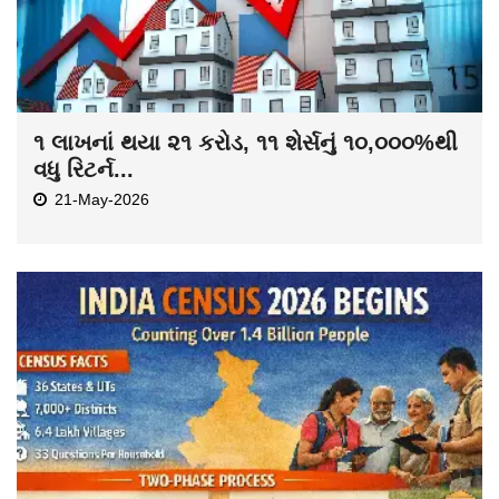
૧ લાખનાં થયા ૨૧ કરોડ, ૧૧ શેર્સનું ૧૦,૦૦૦%થી
વધુ રિટર્ન...
21-May-2026