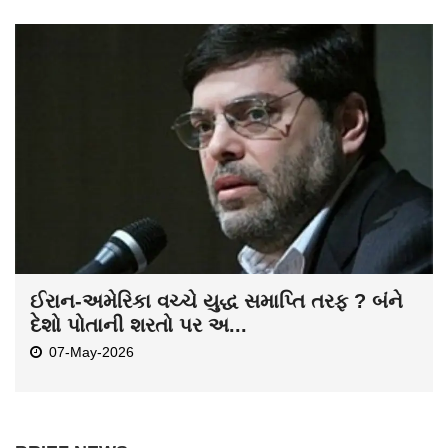
ઈરાન-અમેરિકા વચ્ચે યુદ્ધ સમાપ્તિ તરફ ? બંને
દેશો પોતાની શરતો પર અ...
07-May-2026