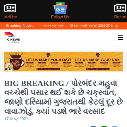
Follow Us
મેગેઝિન
Report
Breaking News :
ર્સનલ લો' ગુનાનો બચાવ નહીં બને
ડિજિટલ વસ્તી ગણતરી 2026-27નો પ્રારંભ, ઘર બેઠા આજે જ ત
BIG BREAKING / પોરબંદર-મહુવા
વચ્ચેથી પસાર થઈ શકે છે ચક્રવાત,
જાણો દરિયામાં ગુજરાતથી કેટલું દૂર છે
વાવાઝોડું, ક્યાં પડશે ભારે વરસાદ
17-May-2021