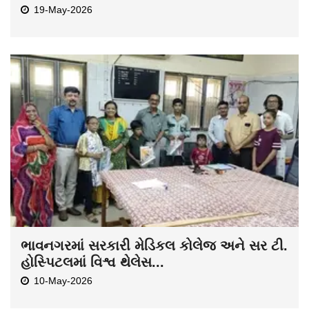
19-May-2026
ભાવનગરમાં સરકારી મેડિકલ કોલેજ અને સર ટી.
હોસ્પિટલમાં વિશ્વ થેલેસ...
10-May-2026