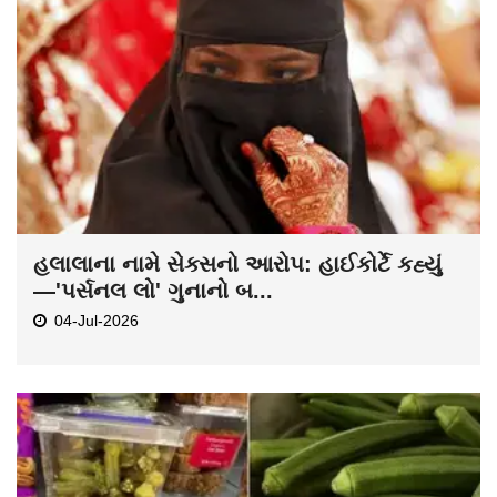
હલાલાના નામે સેક્સનો આરોપ: હાઈકોર્ટે કહ્યું
—'પર્સનલ લો' ગુનાનો બ...
04-Jul-2026