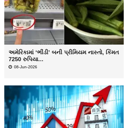
અમેરિકામાં ‘ભીંડી’ બની પ્રીમિયમ નાસ્તો, કિંમત
7250 રુપિયા...
08-Jun-2026