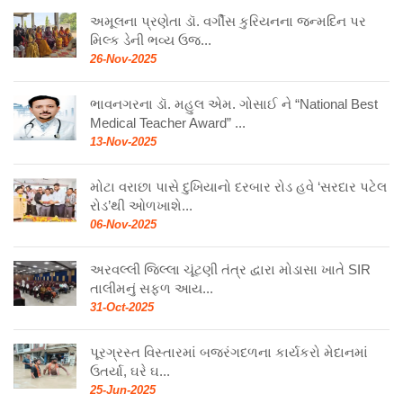
અમૂલના પ્રણેતા ડૉ. વર્ગીસ કુરિયનના જન્મદિન પર
મિલ્ક ડેની ભવ્ય ઉજ...
26-Nov-2025
ભાવનગરના ડૉ. મહુલ એમ. ગોસાઈ ને “National Best
Medical Teacher Award” ...
13-Nov-2025
મોટા વરાછા પાસે દુખિયાનો દરબાર રોડ હવે ‘સરદાર પટેલ
રોડ’થી ઓળખાશે...
06-Nov-2025
અરવલ્લી જિલ્લા ચૂંટણી તંત્ર દ્વારા મોડાસા ખાતે SIR
તાલીમનું સફળ આય...
31-Oct-2025
પૂરગ્રસ્ત વિસ્તારમાં બજરંગદળના કાર્યકરો મેદાનમાં
ઉતર્યા, ઘરે ઘ...
25-Jun-2025