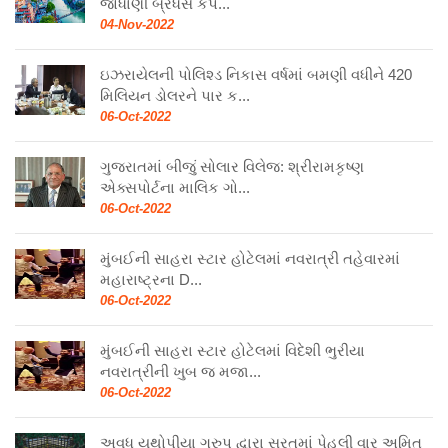
જોધાણી બ્રધર્સ કંપ...
04-Nov-2022
ઇઝરાયેલની પોલિશ્ડ નિકાસ વર્ષમાં બમણી વધીને 420
મિલિયન ડોલરને પાર ક...
06-Oct-2022
ગુજરાતમાં બીજું સોલાર વિલેજ: શ્રીરામકૃષ્ણ
એક્સપોર્ટના માલિક ગો...
06-Oct-2022
મુંબઈની સાહરા સ્ટાર હોટેલમાં નવરાત્રી તહેવારમાં
મહારાષ્ટ્રના D...
06-Oct-2022
મુંબઈની સાહરા સ્ટાર હોટેલમાં વિદેશી ભુરીયા
નવરાત્રીની ખુબ જ મજા...
06-Oct-2022
અવધ યુથોપીયા ગ્રુપ દ્વારા સુરતમાં પેહલી વાર અમિત