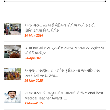
ભાવનગરમાં સરકારી મેડિકલ કોલેજ અને સર ટી.
હોસ્પિટલમાં વિશ્વ થેલેસ...
10-May-2026
અમદાવાદમાં કલા પ્રદર્શન તેમજ પ્રથમ સ્મરણાંજલિ
એવોર્ડ કાર્યક્ર...
24-Apr-2026
અમૂલના પ્રણેતા ડૉ. વર્ગીસ કુરિયનના જન્મદિન પર
મિલ્ક ડેની ભવ્ય ઉજ...
26-Nov-2025
ભાવનગરના ડૉ. મહુલ એમ. ગોસાઈ ને “National Best
Medical Teacher Award” ...
13-Nov-2025