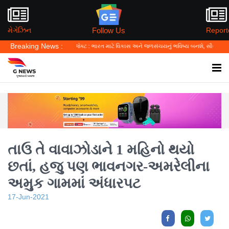
Follow Us
મેગેઝિન
Report
Breaking News :
નો કલ્પસર પ્રોજેક્ટ : ભારત માટે વિકાસ અને જળસંચયનું ભવિષ્ય બનશે, સૌરાષ્ટ્રની જમીનોના ભાવ
તાઉ તે વાવાઝોડાને 1 મહિનો થયો
છતાં, હજુ પણ ભાવનગર-અમરેલીના
અમુક ગામમાં અંધારપટ
17-Jun-2021