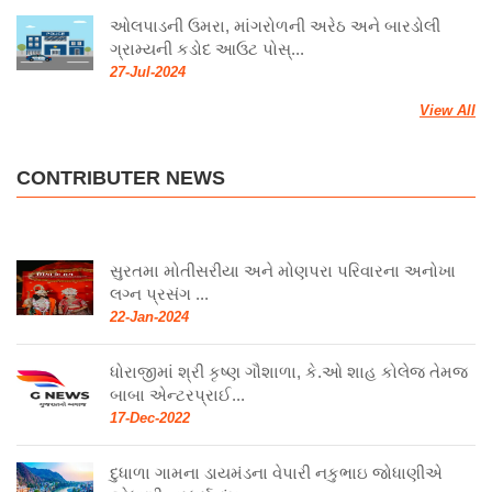
ઓલપાડની ઉમરા, માંગરોળની અરેઠ અને બારડોલી
ગ્રામ્યની કડોદ આઉટ પોસ્...
27-Jul-2024
View All
CONTRIBUTER NEWS
સુરતમા મોતીસરીયા અને મોણપરા પરિવારના અનોખા
લગ્ન પ્રસંગ ...
22-Jan-2024
ધોરાજીમાં શ્રી કૃષ્ણ ગૌશાળા, કે.ઓ શાહ કોલેજ તેમજ
બાબા એન્ટરપ્રાઈ...
17-Dec-2022
દુધાળા ગામના ડાયમંડના વેપારી નકુભાઇ જોધાણીએ