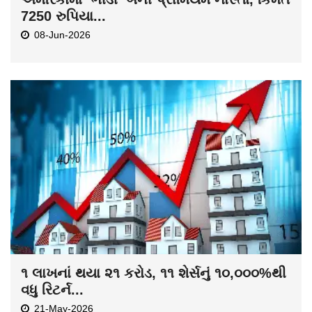
અમેરિકામાં ‘ભીંડી’ બની પ્રીમિયમ નાસ્તો, કિંમત
7250 રુપિયા...
08-Jun-2026
૧ લાખનાં થયા ૨૧ કરોડ, ૧૧ શેર્સનું ૧૦,૦૦૦%થી
વધુ રિટર્ન...
21-May-2026