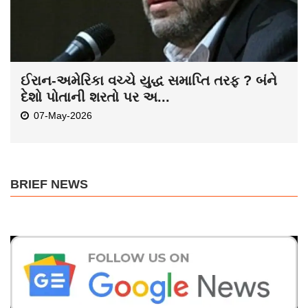
ઈરાન-અમેરિકા વચ્ચે યુદ્ધ સમાપ્તિ તરફ ? બંને
દેશો પોતાની શરતો પર અ...
07-May-2026
BRIEF NEWS