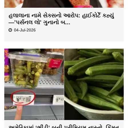
હલાલાના નામે સેક્સનો આરોપ: હાઈકોર્ટે કહ્યું
—'પર્સનલ લો' ગુનાનો બ...
04-Jul-2026