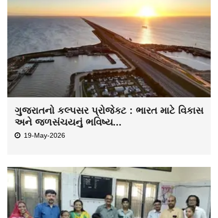
ગુજરાતનો કલ્પસર પ્રોજેક્ટ : ભારત માટે વિકાસ
અને જળસંચયનું ભવિષ્ય...
19-May-2026