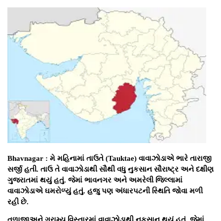
Bhavnagar : મે મહિનામાં તાઉતે (Tauktae) વાવાઝોડાએ ભારે તારાજી
સર્જી હતી. તાઉ તે વાવાઝોડાથી સૌથી વધુ નુકસાન સૌરાષ્ટ્ર અને દક્ષીણ
ગુજરાતમાં થયું હતું. જેમાં ભાવનગર અને અમરેલી જિલ્લામાં
વાવાઝોડાએ ઘમરોળ્યું હતું. હજુ પણ અંધારપટની સ્થિતિ જોવા મળી
રહી છે.
તળાજાઅને ગ્રામ્ય વિસ્તારમાં વાવાઝોડાથી નુકસાન થયું હતું. જેમાં