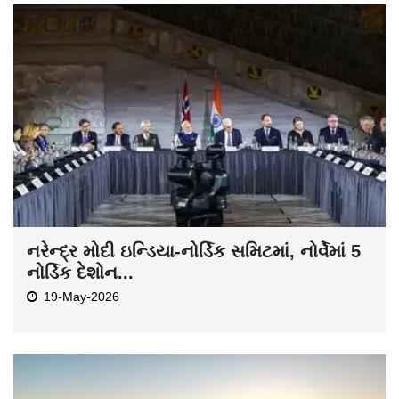
નરેન્દ્ર મોદી ઇન્ડિયા-નોર્ડિક સમિટમાં, નોર્વેમાં 5
નોર્ડિક દેશોન...
19-May-2026