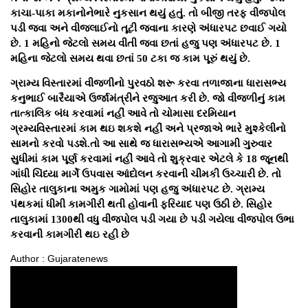
કાચા-પાકા મકાનોનેભારે નુકસાન થયું હતું. તો બીજી તરફ વીજપોલ
પડી જવા અને વીજલાઈનો તૂટી જવાના કારણે અંધારપટ છવાઈ ગયો
છે. 1 મહિનો જેટલો સમય વીતી જવા છતાં હજુ પણ અંધારપટ છે. 1
મહિના જેટલો સમય થવા છતાં 50 ટકા જ કામ પૂરું થયું છે.
ગ્રામ્ય વિસ્તારમાં વીજળીનો પુરવઠો શરૂ કરવા તળાજાના ધારાસભ્ય
કનુભાઈ બારૈયાએ ઉર્જામંત્રીને રજુઆત કરી છે. જો વીજળીનું કામ
તાત્કાલિક બંધ કરવામાં નહીં આવે તો ચોમાસા દરમિયાન
ગ્રમ્યવિસ્તારમાં કામ થઇ શકશે નહીં અને પ્રજાએ ભારે મુશ્કેલીનો
સામનો કરવો પડશે.તો આ સાથે જ ધારાસભ્યએ આગામી ગુરુવાર
સુધીમાં કામ પૂર્ણ કરવામાં નહીં આવે તો શુક્રવાર એટલે કે 18 જૂનથી
ગાંધી ચિંધ્યા માર્ગે ઉપવાસ આંદોલન કરવાની ચીમકી ઉચ્ચારી છે. તો
સિહોર તાલુકાના અમુક ગામોમાં પણ હજુ અંધારપટ છે. ગ્રામ્ય
પંથકમાં ધીમી કામગીરી થતી હોવાની ફરિયાદ પણ ઉઠી છે. સિહોર
તાલુકામાં 1300થી વધુ વીજપોલ પડી ગયા છે પડી ગયેલા વીજપોલ ઉભા
કરવાની કામગીરી થઇ રહી છે
Author : Gujaratenews