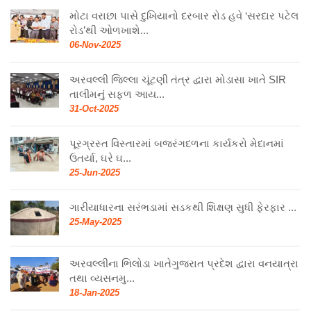
મોટા વરાછા પાસે દુખિયાનો દરબાર રોડ હવે ‘સરદાર પટેલ
રોડ’થી ઓળખાશે...
06-Nov-2025
અરવલ્લી જિલ્લા ચૂંટણી તંત્ર દ્વારા મોડાસા ખાતે SIR
તાલીમનું સફળ આય...
31-Oct-2025
પૂરગ્રસ્ત વિસ્તારમાં બજરંગદળના કાર્યકરો મેદાનમાં
ઉતર્યા, ઘરે ઘ...
25-Jun-2025
ગારીયાધારના સરંભડામાં સડકથી શિક્ષણ સુધી ફેરફાર ...
25-May-2025
અરવલ્લીના ભિલોડા ખાતેગુજરાત પ્રદેશ દ્વારા વનયાત્રા
તથા વ્યસનમુ...
18-Jan-2025