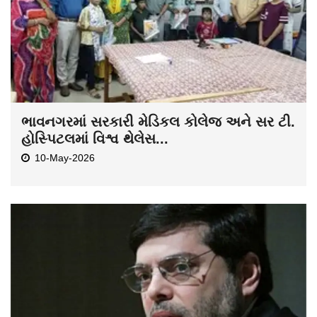
ભાવનગરમાં સરકારી મેડિકલ કોલેજ અને સર ટી.
હોસ્પિટલમાં વિશ્વ થેલેસ...
10-May-2026