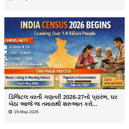
ડિજિટલ વસ્તી ગણતરી 2026-27નો પ્રારંભ, ઘર
બેઠા આજે જ તમારાથી શરુઆત કરો...
19-May-2026