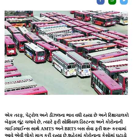
એક તરફ, પેટ્રોલ અને ડીઝલના ભાવ વધી રહ્યા છે અને રિક્ષાચાલકો
બેફામ લૂંટ ચલાવે છે, ત્યારે ફરી સોશિયલ ડિસ્ટન્સ અને કોરોનાની
ગાઈડલાઈન્સ સાથે AMTS અને BRTS બસ સેવા ફરી શરૂ કરવામાં
આવે એવી લોકો માગ કરી રહ્યા છે.શહેરમાં કોરોનાના કેસોમાં ઘટાડો