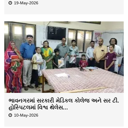
19-May-2026
ભાવનગરમાં સરકારી મેડિકલ કોલેજ અને સર ટી.
હોસ્પિટલમાં વિશ્વ થેલેસ...
10-May-2026