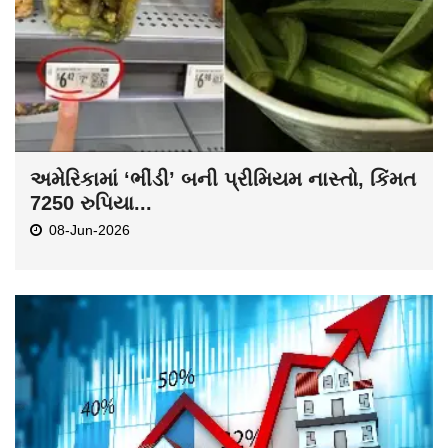
અમેરિકામાં ‘ભીંડી’ બની પ્રીમિયમ નાસ્તો, કિંમત
7250 રુપિયા...
08-Jun-2026