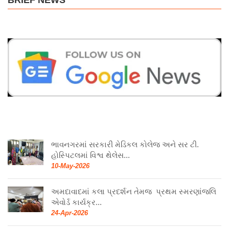
BRIEF NEWS
ભાવનગરમાં સરકારી મેડિકલ કોલેજ અને સર ટી.
હોસ્પિટલમાં વિશ્વ થેલેસ...
10-May-2026
અમદાવાદમાં કલા પ્રદર્શન તેમજ પ્રથમ સ્મરણાંજલિ
એવોર્ડ કાર્યક્ર...
24-Apr-2026