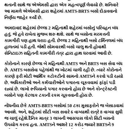
થતાની સાથે જ એએમસી દ્વારા એક મહત્વપૂર્ણ લેવાયો છે. શનિવારે
આ મામલે એએમસી દ્વારા શહેરમાં AMTS-BRTS બસો દોડાવવાનો
નિર્ણય જાહેર કર્યો છે.
અમદાવાદ શહેરમાં છેલ્લા 2 મહિનાથી શહેરમાં બસોનું પરિવહન બંધ
હતું. જે હવે રાબેતા મુજબ શરુ થશે. સાથે જ બસોના મરમત્તની
કામગીરી પણ હાથ ધરાઇ હતી. છેલ્લા 2 મહિનાથી બસો ટર્મિનલમાં બંધ
હાલતમાં પડી હતી. જેથી સોમવારથી બસો ચાલુ થતી હોવાથી
સેનિટાઇઝ સહિતની કામગીરી તંત્ર દ્વારા હાથ ધરવામાં આવી છે.
કોરોનાને કારણે છેલ્લા બે મહિનાથી AMTS અને BRTS બસ સેવા બંધ
છે. AMTS બસસેવા પહેલાંથી જ ખોટમાં ચાલી રહી છે. ત્યારે કોરોનાને
કારણે ફરી મોટી આર્થિક કટોકટીનો સામનો AMTSને કરવો પડી રહ્યો
છે. અધિકારીઓ અને કર્મચારીઓને પગારના ચૂકવવામાં ફાંફાં પડી
રહ્યાં છે. લાખો રૂપિયાનો પગાર કરવાનો હોય છે અને કોન્ટ્રેક્ટની
બસોને પણ કેટલાક ટકાની રકમ ચૂકવવાની હોય છે.
નોંધનીય છેકે AMTS-BRTS બસોમાં 50 ટકા મુસાફરોને જ બેસાડવામાં
આવશે. અને, શહેરમાં સીટી બસ સવારે 6 વાગ્યાથી રાત્રે 8 વાગ્યા સુધી
જ ચાલું રહેશે.દૈનિક માત્ર 3 લાખની આસપાસ લોકો સિટી બસનો
ઉપયોગ કરતા હતા. AMTSને આશરે 12 કરોડ જ્યારે BRTSને 9