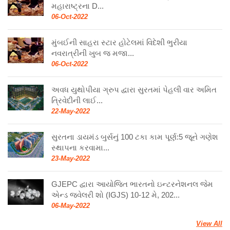
મહારાષ્ટ્રના D...
06-Oct-2022
મુંબઈની સાહરા સ્ટાર હોટેલમાં વિદેશી ભુરીયા
નવરાત્રીની ખુબ જ મજા...
06-Oct-2022
અવધ યુથોપીયા ગ્રુપ દ્વારા સુરતમાં પેહલી વાર અમિત
ત્રિવેદીની લાઈ...
22-May-2022
સુરતના ડાયમંડ બુર્સનું 100 ટકા કામ પૂર્ણ:5 જૂને ગણેશ
સ્થાપના કરવામા...
23-May-2022
GJEPC દ્વારા આયોજિત ભારતનો ઇન્ટરનેશનલ જેમ
એન્ડ જ્વેલરી શો (IGJS) 10-12 મે, 202...
06-May-2022
View All