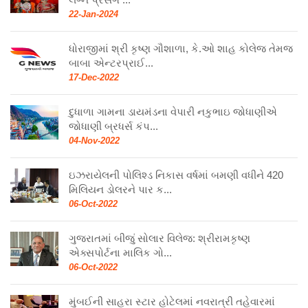
લગ્ન પ્રસંગ ...
22-Jan-2024
ધોરાજીમાં શ્રી કૃષ્ણ ગૌશાળા, કે.ઓ શાહ કોલેજ તેમજ
બાબા એન્ટરપ્રાઈ...
17-Dec-2022
દુધાળા ગામના ડાયમંડના વેપારી નકુભાઇ જોધાણીએ
જોધાણી બ્રધર્સ કંપ...
04-Nov-2022
ઇઝરાયેલની પોલિશ્ડ નિકાસ વર્ષમાં બમણી વધીને 420
મિલિયન ડોલરને પાર ક...
06-Oct-2022
ગુજરાતમાં બીજું સોલાર વિલેજ: શ્રીરામકૃષ્ણ
એક્સપોર્ટના માલિક ગો...
06-Oct-2022
મુંબઈની સાહરા સ્ટાર હોટેલમાં નવરાત્રી તહેવારમાં