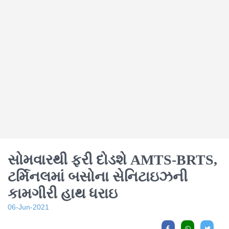
સોમવારથી ફરી દોડશે AMTS-BRTS,
ટર્મિનલમાં બસોના સેનિટાઇઝની
કામગીરી હાથ ધરાઇ
06-Jun-2021