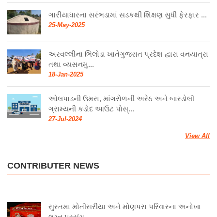
ગારીયાધારના સરંભડામાં સડકથી શિક્ષણ સુધી ફેરફાર ...
25-May-2025
અરવલ્લીના ભિલોડા ખાતેગુજરાત પ્રદેશ દ્વારા વનયાત્રા
તથા વ્યસનમુ...
18-Jan-2025
ઓલપાડની ઉમરા, માંગરોળની અરેઠ અને બારડોલી
ગ્રામ્યની કડોદ આઉટ પોસ્...
27-Jul-2024
View All
CONTRIBUTER NEWS
સુરતમા મોતીસરીયા અને મોણપરા પરિવારના અનોખા