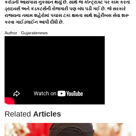
કરોડની આસપાસ નુકસાન થયું છે. સાથે જ કોન્ટ્રાક્ટ પર કામ કરતા
ડ્રાઇવર્સ અને કંડકટર્સની રોજગારી પણ બંધ પડી ગઈ છે. જે સરકારે
રાજયના તમામ શહેરોમાં પચાસ ટકા ક્ષમતા સાથે શહેરીબસ સેવા શરૂ
કરવા ગાઈડલાઈન આપી દીધી છે.
Author : Gujaratenews
Related
Articles