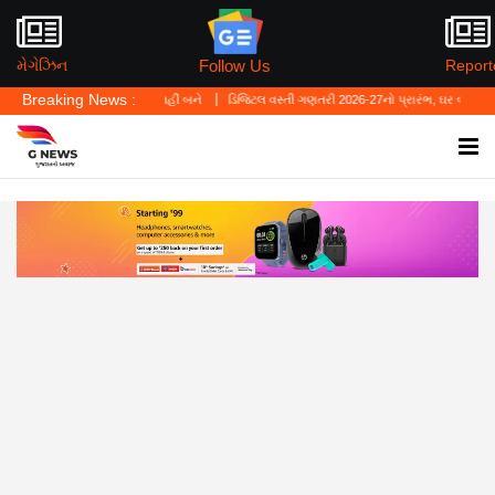
Follow Us
મેગેઝિન
Report
Breaking News :
 ગુનાનો બચાવ નહીં બને
ડિજિટલ વસ્તી ગણતરી 2026-27નો પ્રારંભ, ઘર બેઠા આજે જ તમારાથી 