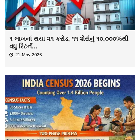
૧ લાખનાં થયા ૨૧ કરોડ, ૧૧ શેર્સનું ૧૦,૦૦૦%થી
વધુ રિટર્ન...
21-May-2026