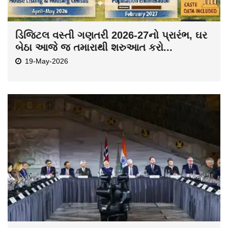
ડિજિટલ વસ્તી ગણતરી 2026-27નો પ્રારંભ, ઘર
બેઠા આજે જ તમારાથી શરુઆત કરો...
19-May-2026