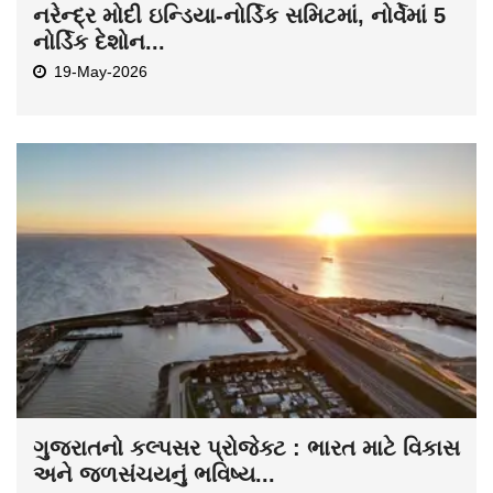
નરેન્દ્ર મોદી ઇન્ડિયા-નોર્ડિક સમિટમાં, નોર્વેમાં 5
નોર્ડિક દેશોન...
19-May-2026
ગુજરાતનો કલ્પસર પ્રોજેક્ટ : ભારત માટે વિકાસ
અને જળસંચયનું ભવિષ્ય...