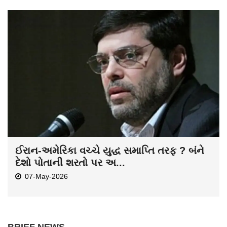
ઈરાન-અમેરિકા વચ્ચે યુદ્ધ સમાપ્તિ તરફ ? બંને
દેશો પોતાની શરતો પર અ...
07-May-2026