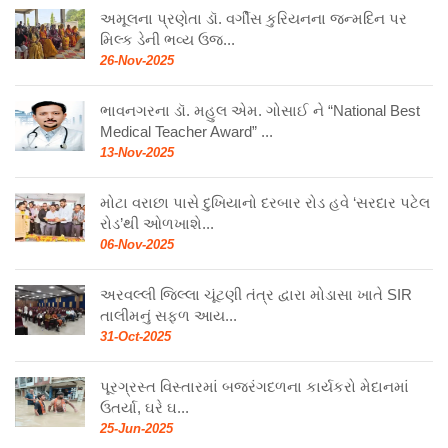
અમૂલના પ્રણેતા ડૉ. વર્ગીસ કુરિયનના જન્મદિન પર
મિલ્ક ડેની ભવ્ય ઉજ...
26-Nov-2025
ભાવનગરના ડૉ. મહુલ એમ. ગોસાઈ ને “National Best
Medical Teacher Award” ...
13-Nov-2025
મોટા વરાછા પાસે દુખિયાનો દરબાર રોડ હવે ‘સરદાર પટેલ
રોડ’થી ઓળખાશે...
06-Nov-2025
અરવલ્લી જિલ્લા ચૂંટણી તંત્ર દ્વારા મોડાસા ખાતે SIR
તાલીમનું સફળ આય...
31-Oct-2025
પૂરગ્રસ્ત વિસ્તારમાં બજરંગદળના કાર્યકરો મેદાનમાં
ઉતર્યા, ઘરે ઘ...
25-Jun-2025