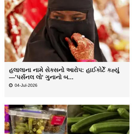
હલાલાના નામે સેક્સનો આરોપ: હાઈકોર્ટે કહ્યું
—'પર્સનલ લો' ગુનાનો બ...
04-Jul-2026