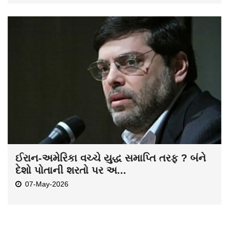
ઈરાન-અમેરિકા વચ્ચે યુદ્ધ સમાપ્તિ તરફ ? બંને
દેશો પોતાની શરતો પર અ...
07-May-2026