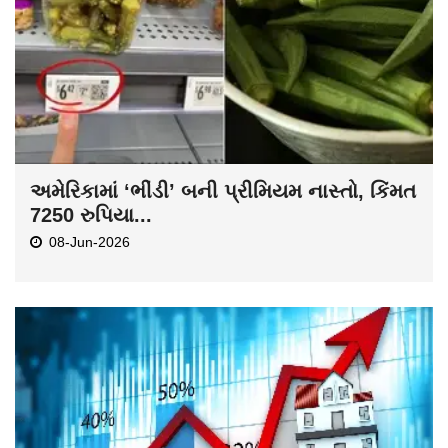
અમેરિકામાં ‘ભીંડી’ બની પ્રીમિયમ નાસ્તો, કિંમત
7250 રુપિયા...
08-Jun-2026