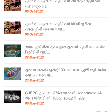
મુંબઈની સાહરા સ્ટાર હોટેલમાં નવરાત્રી તહેવારમાં
મહારાષ્ટ્રના D...
06-Oct-2022
મુંબઈની સાહરા સ્ટાર હોટેલમાં વિદેશી ભુરીયા
નવરાત્રીની ખુબ જ મજા...
06-Oct-2022
અવધ યુથોપીયા ગ્રુપ દ્વારા સુરતમાં પેહલી વાર અમિત
ત્રિવેદીની લાઈ...
22-May-2022
સુરતના ડાયમંડ બુર્સનું 100 ટકા કામ પૂર્ણ:5 જૂને ગણેશ
સ્થાપના કરવામા...
23-May-2022
GJEPC દ્વારા આયોજિત ભારતનો ઇન્ટરનેશનલ જેમ
એન્ડ જ્વેલરી શો (IGJS) 10-12 મે, 202...
06-May-2022