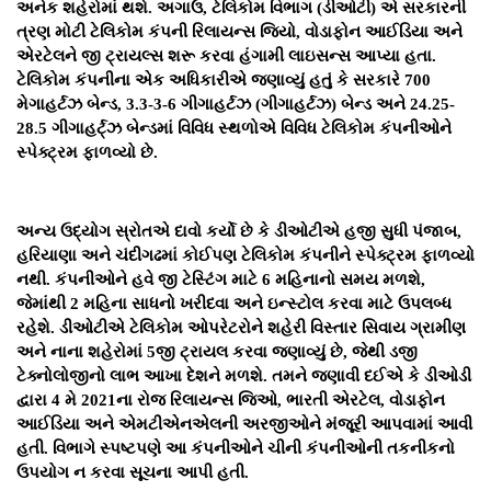
અનેક શહેરોમાં થશે. અગાઉ, ટેલિકોમ વિભાગ (ડીઓટી) એ સરકારની
ત્રણ મોટી ટેલિકોમ કંપની રિલાયન્સ જિયો, વોડાફોન આઈડિયા અને
એરટેલને જી ટ્રાયલ્સ શરૂ કરવા હંગામી લાઇસન્સ આપ્યા હતા.
ટેલિકોમ કંપનીના એક અધિકારીએ જણાવ્યું હતું કે સરકારે 700
મેગાહર્ટઝ બેન્ડ, 3.3-3-6 ગીગાહર્ટઝ (ગીગાહર્ટઝ) બેન્ડ અને 24.25-
28.5 ગીગાહર્ટ્ઝ બેન્ડમાં વિવિધ સ્થળોએ વિવિધ ટેલિકોમ કંપનીઓને
સ્પેક્ટ્રમ ફાળવ્યો છે.
અન્ય ઉદ્યોગ સ્રોતએ દાવો કર્યો છે કે ડીઓટીએ હજી સુધી પંજાબ,
હરિયાણા અને ચંદીગઢમાં કોઈપણ ટેલિકોમ કંપનીને સ્પેક્ટ્રમ ફાળવ્યો
નથી. કંપનીઓને હવે જી ટેસ્ટિંગ માટે 6 મહિનાનો સમય મળશે,
જેમાંથી 2 મહિના સાધનો ખરીદવા અને ઇન્સ્ટોલ કરવા માટે ઉપલબ્ધ
રહેશે. ડીઓટીએ ટેલિકોમ ઓપરેટરોને શહેરી વિસ્તાર સિવાય ગ્રામીણ
અને નાના શહેરોમાં 5જી ટ્રાયલ કરવા જણાવ્યું છે, જેથી ડજી
ટેક્નોલોજીનો લાભ આખા દેશને મળશે. તમને જણાવી દઈએ કે ડીઓડી
દ્વારા 4 મે 2021ના રોજ રિલાયન્સ જિઓ, ભારતી એરટેલ, વોડાફોન
આઈડિયા અને એમટીએનએલની અરજીઓને મંજૂરી આપવામાં આવી
હતી. વિભાગે સ્પષ્ટપણે આ કંપનીઓને ચીની કંપનીઓની તકનીકનો
ઉપયોગ ન કરવા સૂચના આપી હતી.