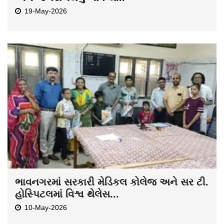
19-May-2026
ભાવનગરમાં સરકારી મેડિકલ કોલેજ અને સર ટી.
હોસ્પિટલમાં વિશ્વ થેલેસ...
10-May-2026