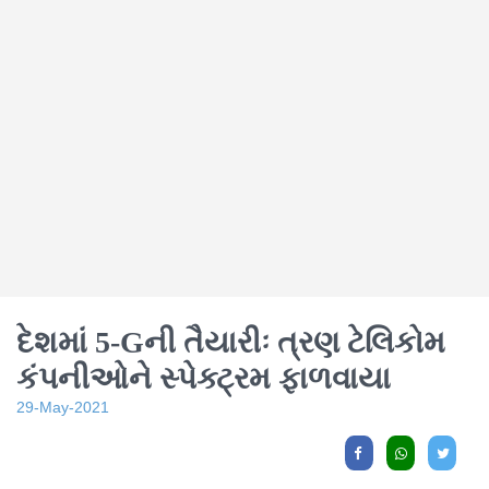
દેશમાં 5-Gની તૈયારીઃ ત્રણ ટેલિકોમ
કંપનીઓને સ્પેક્ટ્રમ ફાળવાયા
29-May-2021