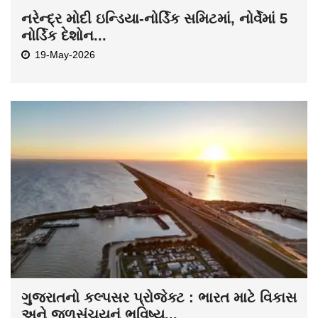
નરેન્દ્ર મોદી ઇન્ડિયા-નોર્ડિક સમિટમાં, નોર્વેમાં 5
નોર્ડિક દેશોન...
19-May-2026
ગુજરાતનો કલ્પસર પ્રોજેક્ટ : ભારત માટે વિકાસ
અને જળસંચયનું ભવિષ્ય...