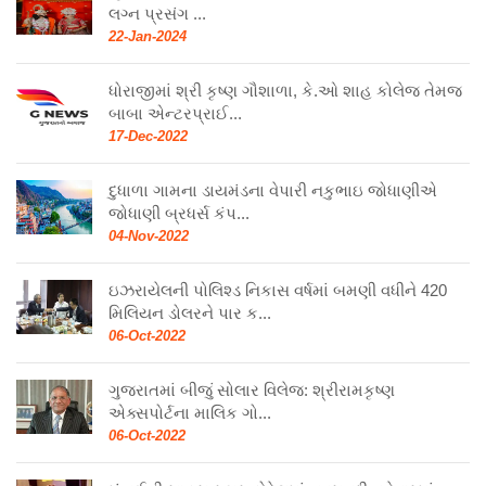
લગ્ન પ્રસંગ ...
22-Jan-2024
ધોરાજીમાં શ્રી કૃષ્ણ ગૌશાળા, કે.ઓ શાહ કોલેજ તેમજ
બાબા એન્ટરપ્રાઈ...
17-Dec-2022
દુધાળા ગામના ડાયમંડના વેપારી નકુભાઇ જોધાણીએ
જોધાણી બ્રધર્સ કંપ...
04-Nov-2022
ઇઝરાયેલની પોલિશ્ડ નિકાસ વર્ષમાં બમણી વધીને 420
મિલિયન ડોલરને પાર ક...
06-Oct-2022
ગુજરાતમાં બીજું સોલાર વિલેજ: શ્રીરામકૃષ્ણ
એક્સપોર્ટના માલિક ગો...
06-Oct-2022