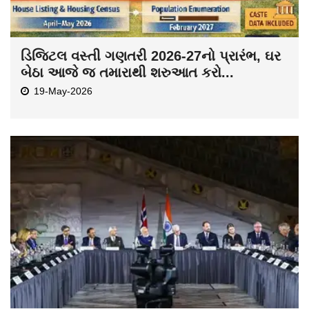
ડિજિટલ વસ્તી ગણતરી 2026-27નો પ્રારંભ, ઘર
બેઠા આજે જ તમારાથી શરુઆત કરો...
19-May-2026