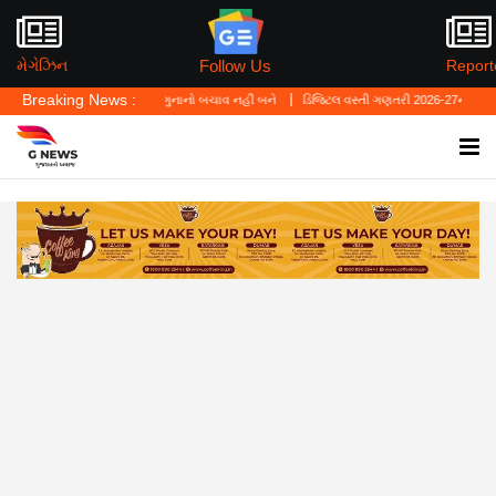
Follow Us
મેગેઝિન
Report
Breaking News :
ું—'પર્સનલ લો' ગુનાનો બચાવ નહીં બને
ડિજિટલ વસ્તી ગણતરી 2026-27નો પ્રારંભ, ઘર બેઠા આજ