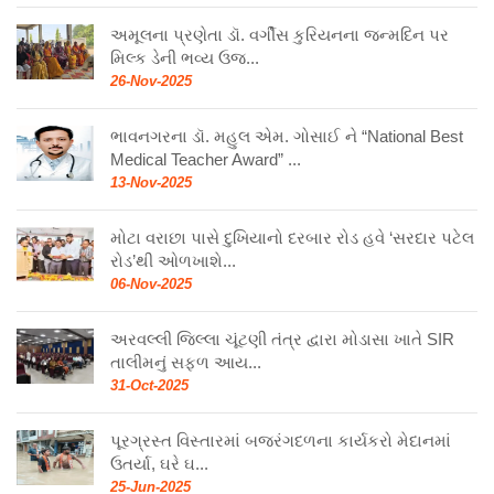
અમૂલના પ્રણેતા ડૉ. વર્ગીસ કુરિયનના જન્મદિન પર
મિલ્ક ડેની ભવ્ય ઉજ...
26-Nov-2025
ભાવનગરના ડૉ. મહુલ એમ. ગોસાઈ ને “National Best
Medical Teacher Award” ...
13-Nov-2025
મોટા વરાછા પાસે દુખિયાનો દરબાર રોડ હવે ‘સરદાર પટેલ
રોડ’થી ઓળખાશે...
06-Nov-2025
અરવલ્લી જિલ્લા ચૂંટણી તંત્ર દ્વારા મોડાસા ખાતે SIR
તાલીમનું સફળ આય...
31-Oct-2025
પૂરગ્રસ્ત વિસ્તારમાં બજરંગદળના કાર્યકરો મેદાનમાં
ઉતર્યા, ઘરે ઘ...
25-Jun-2025