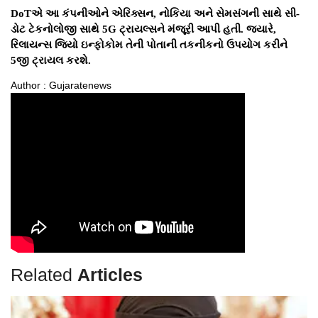
DoTએ આ કંપનીઓને એરિક્સન, નોકિયા અને સેમસંગની સાથે સી-
ડોટ ટેકનોલોજી સાથે 5G ટ્રાયલ્સને મંજૂરી આપી હતી. જ્યારે,
રિલાયન્સ જિયો ઇન્ફોકોમ તેની પોતાની તકનીકનો ઉપયોગ કરીને
5જી ટ્રાયલ કરશે.
Author : Gujaratenews
Related
Articles