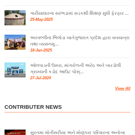
ગારીયાધારના સરંભડામાં સડકથી શિક્ષણ સુધી ફેરફાર ...
25-May-2025
અરવલ્લીના ભિલોડા ખાતેગુજરાત પ્રદેશ દ્વારા વનયાત્રા
તથા વ્યસનમુ...
18-Jan-2025
ઓલપાડની ઉમરા, માંગરોળની અરેઠ અને બારડોલી
ગ્રામ્યની કડોદ આઉટ પોસ્...
27-Jul-2024
View All
CONTRIBUTER NEWS
સુરતમા મોતીસરીયા અને મોણપરા પરિવારના અનોખા