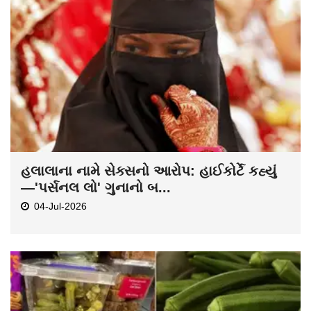
હલાલાના નામે સેક્સનો આરોપ: હાઈકોર્ટે કહ્યું
—'પર્સનલ લો' ગુનાનો બ...
04-Jul-2026