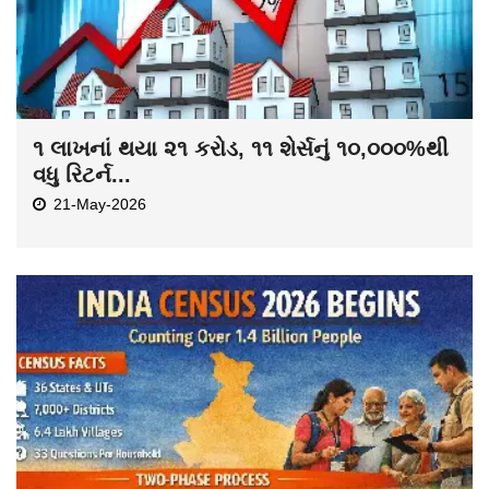
૧ લાખનાં થયા ૨૧ કરોડ, ૧૧ શેર્સનું ૧૦,૦૦૦%થી
વધુ રિટર્ન...
21-May-2026