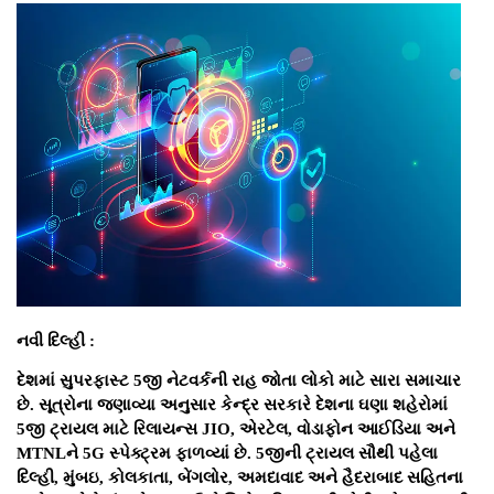
નવી દિલ્હી :
દેશમાં સુપરફાસ્ટ 5જી નેટવર્કની રાહ જોતા લોકો માટે સારા સમાચાર
છે. સૂત્રોના જણાવ્યા અનુસાર કેન્દ્ર સરકારે દેશના ઘણા શહેરોમાં
5જી ટ્રાયલ માટે રિલાયન્સ JIO, એરટેલ, વોડાફોન આઈડિયા અને
MTNLને 5G સ્પેક્ટ્રમ ફાળવ્યાં છે. 5જીની ટ્રાયલ સૌથી પહેલા
દિલ્હી, મુંબઇ, કોલકાતા, બેંગલોર, અમદાવાદ અને હૈદરાબાદ સહિતના