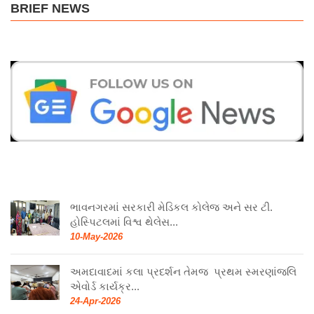
BRIEF NEWS
ભાવનગરમાં સરકારી મેડિકલ કોલેજ અને સર ટી.
હોસ્પિટલમાં વિશ્વ થેલેસ...
10-May-2026
અમદાવાદમાં કલા પ્રદર્શન તેમજ પ્રથમ સ્મરણાંજલિ
એવોર્ડ કાર્યક્ર...
24-Apr-2026