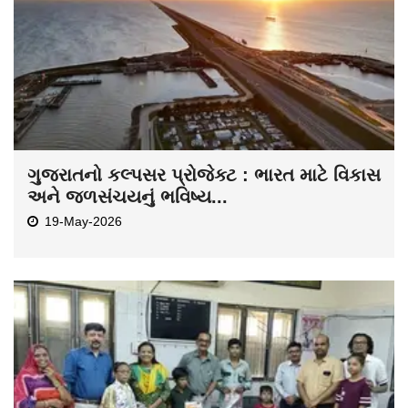
ગુજરાતનો કલ્પસર પ્રોજેક્ટ : ભારત માટે વિકાસ
અને જળસંચયનું ભવિષ્ય...
19-May-2026