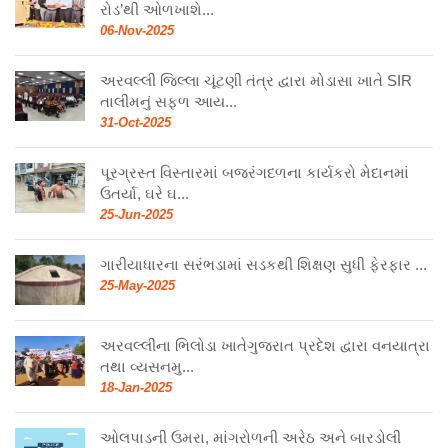
રોડ’થી ઓળખાશે...
06-Nov-2025
અરવલ્લી જિલ્લા ચૂંટણી તંત્ર દ્વારા મોડાસા ખાતે SIR
તાલીમનું સફળ આય...
31-Oct-2025
પૂરગ્રસ્ત વિસ્તારમાં બજરંગદળના કાર્યકરો મેદાનમાં
ઉતર્યા, ઘરે ઘ...
25-Jun-2025
ગારીયાધારના સરંભડામાં સડકથી શિક્ષણ સુધી ફેરફાર ...
25-May-2025
અરવલ્લીના ભિલોડા ખાતેગુજરાત પ્રદેશ દ્વારા વનયાત્રા
તથા વ્યસનમુ...
18-Jan-2025
ઓલપાડની ઉમરા, માંગરોળની અરેઠ અને બારડોલી