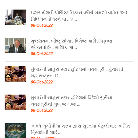
ઇઝરાયેલની પોલિશ્ડ નિકાસ વર્ષમાં બમણી વધીને 420
મિલિયન ડોલરને પાર ક...
06-Oct-2022
ગુજરાતમાં બીજું સોલાર વિલેજ: શ્રીરામકૃષ્ણ
એક્સપોર્ટના માલિક ગો...
06-Oct-2022
મુંબઈની સાહરા સ્ટાર હોટેલમાં નવરાત્રી તહેવારમાં
મહારાષ્ટ્રના D...
06-Oct-2022
મુંબઈની સાહરા સ્ટાર હોટેલમાં વિદેશી ભુરીયા
નવરાત્રીની ખુબ જ મજા...
06-Oct-2022
અવધ યુથોપીયા ગ્રુપ દ્વારા સુરતમાં પેહલી વાર અમિત
ત્રિવેદીની લાઈ...