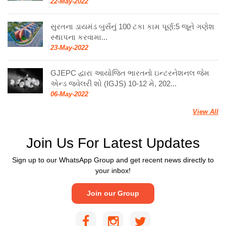
22-May-2022
સુરતના ડાયમંડ બુર્સનું 100 ટકા કામ પૂર્ણ:5 જૂને ગણેશ
સ્થાપના કરવામા...
23-May-2022
GJEPC દ્વારા આયોજિત ભારતનો ઇન્ટરનેશનલ જેમ
એન્ડ જ્વેલરી શો (IGJS) 10-12 મે, 202...
06-May-2022
View All
Join Us For Latest Updates
Sign up to our WhatsApp Group and get recent news directly to
your inbox!
Join our Group