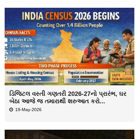
ડિજિટલ વસ્તી ગણતરી 2026-27નો પ્રારંભ, ઘર
બેઠા આજે જ તમારાથી શરુઆત કરો...
19-May-2026