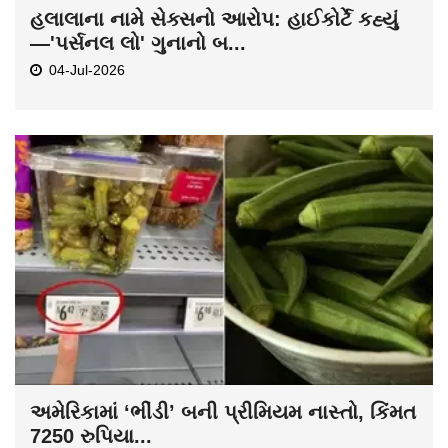
હલાલાના નામે સેક્સનો આરોપ: હાઈકોર્ટે કહ્યું
—'પર્સનલ લો' ગુનાનો બ...
04-Jul-2026
અમેરિકામાં ‘ભીંડી’ બની પ્રીમિયમ નાસ્તો, કિંમત
7250 રુપિયા...