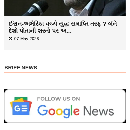
ઈરાન-અમેરિકા વચ્ચે યુદ્ધ સમાપ્તિ તરફ ? બંને
દેશો પોતાની શરતો પર અ...
07-May-2026
BRIEF NEWS