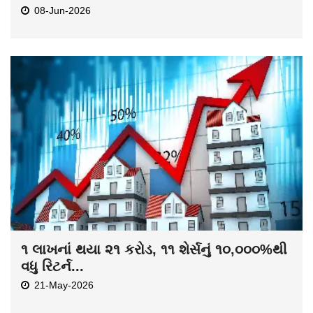
08-Jun-2026
૧ લાખનાં થયા ૨૧ કરોડ, ૧૧ શેર્સનું ૧૦,૦૦૦%થી
વધુ રિટર્ન...
21-May-2026