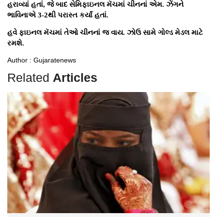
હરાવ્યાં હતાં, જે બાદ સેમિફાઇનલ મૅચમાં ચીનનાં એમ. ઝેંગને
ભાવિનાએ 3-2થી પરાસ્ત કર્યાં હતાં.
હવે ફાઇનલ મૅચમાં તેઓ ચીનનાં જ વાય. ઝોઉ સામે ગોલ્ડ મેડલ માટે
રમશે.
Author : Gujaratenews
Related
Articles