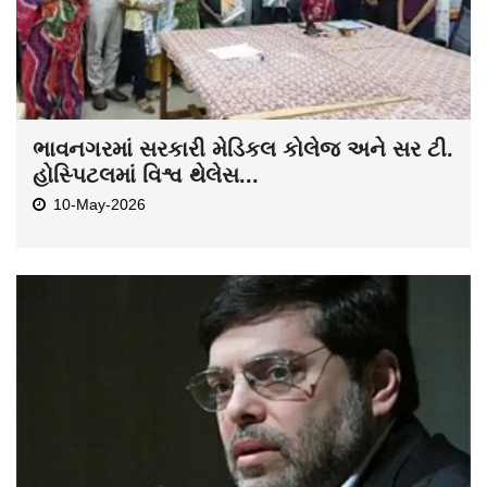
ભાવનગરમાં સરકારી મેડિકલ કોલેજ અને સર ટી.
હોસ્પિટલમાં વિશ્વ થેલેસ...
10-May-2026