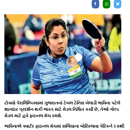
ટોક્યો પૅરાલિમ્પિક્સમાં ગુજરાતનાં ટેબલ ટેનિસ ખેલાડી ભાવિના પટેલે
શાનદાર પ્રદર્શન થકી ભારત માટે મેડલ નિશ્ચિત કર્યો છે, તેઓ ગોલ્ડ
મેડલ માટે હવે ફાઇનલ મૅચ રમશે.
ભાવિનાએ ક્વાર્ટર ફાઇનલ મૅચમાં સર્બિયાના બોરિસ્લાવા પેરિકને 3-0થી