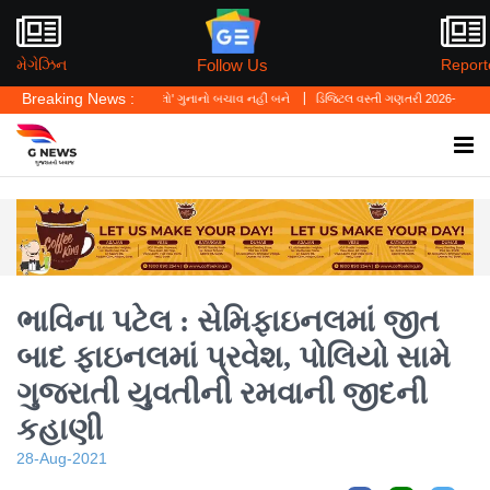
Follow Us
મેગેઝિન
Report
Breaking News :
્ટે કહ્યું—'પર્સનલ લો' ગુનાનો બચાવ નહીં બને
ડિજિટલ વસ્તી ગણતરી 2026-27નો પ્રારંભ, ઘર
ભાવિના પટેલ : સેમિફાઇનલમાં જીત
બાદ ફાઇનલમાં પ્રવેશ, પોલિયો સામે
ગુજરાતી યુવતીની રમવાની જીદની
કહાણી
28-Aug-2021