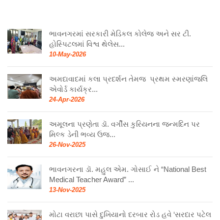
ભાવનગરમાં સરકારી મેડિકલ કોલેજ અને સર ટી.
હોસ્પિટલમાં વિશ્વ થેલેસ...
10-May-2026
અમદાવાદમાં કલા પ્રદર્શન તેમજ પ્રથમ સ્મરણાંજલિ
એવોર્ડ કાર્યક્ર...
24-Apr-2026
અમૂલના પ્રણેતા ડૉ. વર્ગીસ કુરિયનના જન્મદિન પર
મિલ્ક ડેની ભવ્ય ઉજ...
26-Nov-2025
ભાવનગરના ડૉ. મહુલ એમ. ગોસાઈ ને “National Best
Medical Teacher Award” ...
13-Nov-2025
મોટા વરાછા પાસે દુખિયાનો દરબાર રોડ હવે ‘સરદાર પટેલ