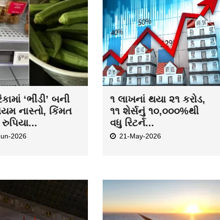
કામાં ‘ભીંડી’ બની
૧ લાખનાં થયા ૨૧ કરોડ,
િયમ નાસ્તો, કિંમત
૧૧ શેર્સનું ૧૦,૦૦૦%થી
રુપિયા...
વધુ રિટર્ન...
Jun-2026
21-May-2026