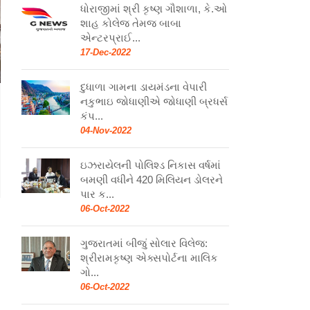
ધોરાજીમાં શ્રી કૃષ્ણ ગૌશાળા, કે.ઓ
શાહ કોલેજ તેમજ બાબા
એન્ટરપ્રાઈ...
17-Dec-2022
દુધાળા ગામના ડાયમંડના વેપારી
નકુભાઇ જોધાણીએ જોધાણી બ્રધર્સ
કંપ...
04-Nov-2022
ઇઝરાયેલની પોલિશ્ડ નિકાસ વર્ષમાં
બમણી વધીને 420 મિલિયન ડોલરને
પાર ક...
06-Oct-2022
ગુજરાતમાં બીજું સોલાર વિલેજ:
શ્રીરામકૃષ્ણ એક્સપોર્ટના માલિક
ગો...
06-Oct-2022