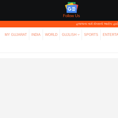
Follow Us
હલાલાના નામે સેક્સનો આરોપ: હાઈકોર્ટે કહ્યું—'પર્સનલ
MY GUJARAT
INDIA
WORLD
GUJLISH
SPORTS
ENTERT