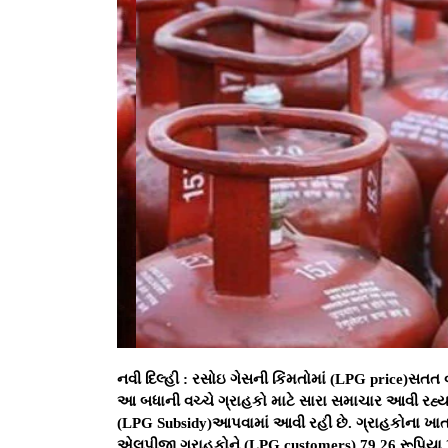
નવી દિલ્હી : રસોઇ ગેસની કિંમતોમાં (LPG price)સતત વ
આ બધાની વચ્ચે ગ્રાહકો માટે સારા સમાચાર આવી રહ્
(LPG Subsidy)આપવામાં આવી રહી છે. ગ્રાહકોના ખાતામ
એલપીજી ગ્રાહકોને (LPG customers) 79.26 રૂપિયા પ