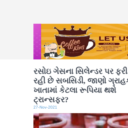
રસોઇ ગેસના સિલેન્ડર પર ફર
રહી છે સબસિડી, જાણો ગ્રાહ
ખાતામાં કેટલા રૂપિયા થશે
ટ્રાન્સફર?
27-Nov-2021