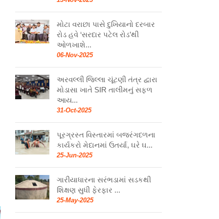
મોટા વરાછા પાસે દુખિયાનો દરબાર
રોડ હવે ‘સરદાર પટેલ રોડ’થી
ઓળખાશે...
06-Nov-2025
અરવલ્લી જિલ્લા ચૂંટણી તંત્ર દ્વારા
મોડાસા ખાતે SIR તાલીમનું સફળ
આય...
31-Oct-2025
પૂરગ્રસ્ત વિસ્તારમાં બજરંગદળના
કાર્યકરો મેદાનમાં ઉતર્યા, ઘરે ઘ...
25-Jun-2025
ગારીયાધારના સરંભડામાં સડકથી
શિક્ષણ સુધી ફેરફાર ...
25-May-2025