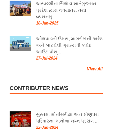
અરવલ્લીના ભિલોડા ખાતેગુજરાત
પ્રદેશ દ્વારા વનયાત્રા તથા
વ્યસનમુ...
18-Jan-2025
ઓલપાડની ઉમરા, માંગરોળની અરેઠ
અને બારડોલી ગ્રામ્યની કડોદ
આઉટ પોસ્...
27-Jul-2024
View All
CONTRIBUTER NEWS
સુરતમા મોતીસરીયા અને મોણપરા
પરિવારના અનોખા લગ્ન પ્રસંગ ...
22-Jan-2024