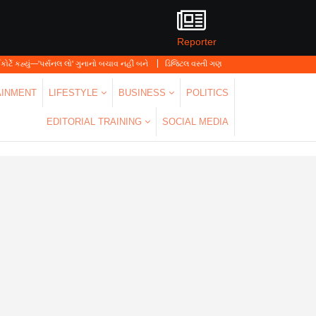
Reporter
 લો' ગુનાનો બચાવ નહીં બને
ડિજિટલ વસ્તી ગણતરી 2026-27નો પ્રારંભ, ઘર બેઠા આજે જ તમારા
AINMENT
LIFESTYLE
BUSINESS
POLITICS
EDITORIAL TRAINING
SOCIAL MEDIA