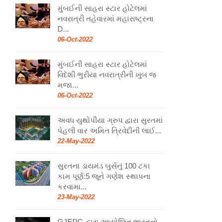
મુંબઈની સાહરા સ્ટાર હોટેલમાં
નવરાત્રી તહેવારમાં મહારાષ્ટ્રના
D...
06-Oct-2022
મુંબઈની સાહરા સ્ટાર હોટેલમાં
વિદેશી ભુરીયા નવરાત્રીની ખુબ જ
મજા...
06-Oct-2022
અવધ યુથોપીયા ગ્રુપ દ્વારા સુરતમાં
પેહલી વાર અમિત ત્રિવેદીની લાઈ...
22-May-2022
સુરતના ડાયમંડ બુર્સનું 100 ટકા
કામ પૂર્ણ:5 જૂને ગણેશ સ્થાપના
કરવામા...
23-May-2022
GJEPC દ્વારા આયોજિત ભારતનો