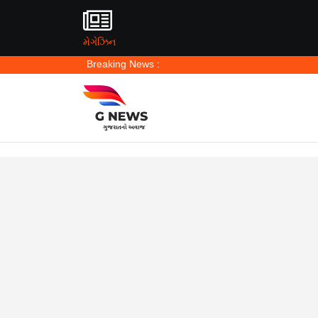
મેગેઝિન
Breaking News :