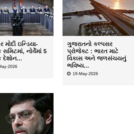
દ્ર મોદી ઇન્ડિયા-
ગુજરાતનો કલ્પસર
ક સમિટમાં, નોર્વેમાં 5
પ્રોજેક્ટ : ભારત માટે
ક દેશોન...
વિકાસ અને જળસંચયનું
ભવિષ્ય...
May-2026
19-May-2026