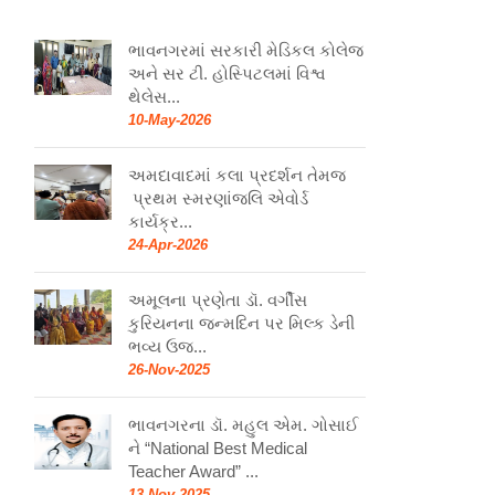
ભાવનગરમાં સરકારી મેડિકલ કોલેજ
અને સર ટી. હોસ્પિટલમાં વિશ્વ
થેલેસ...
10-May-2026
અમદાવાદમાં કલા પ્રદર્શન તેમજ
પ્રથમ સ્મરણાંજલિ એવોર્ડ
કાર્યક્ર...
24-Apr-2026
અમૂલના પ્રણેતા ડૉ. વર્ગીસ
કુરિયનના જન્મદિન પર મિલ્ક ડેની
ભવ્ય ઉજ...
26-Nov-2025
ભાવનગરના ડૉ. મહુલ એમ. ગોસાઈ
ને “National Best Medical
Teacher Award” ...
13-Nov-2025