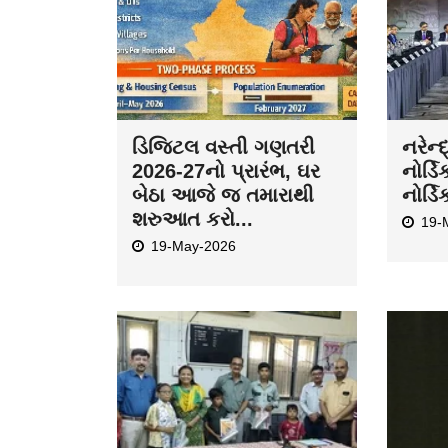
ડિજિટલ વસ્તી ગણતરી
નરેન્
2026-27નો પ્રારંભ, ઘર
નોર્ડિ
બેઠા આજે જ તમારાથી
નોર્ડિ
શરુઆત કરો...
19-
19-May-2026