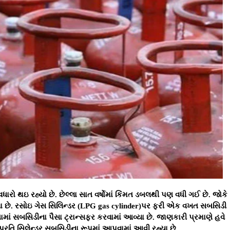
ધારો થઇ રહ્યો છે. છેલ્લા સાત વર્ષોમાં કિંમત ડબલથી પણ વધી ગઈ છે. જોકે
યા છે. રસોઇ ગેસ સિલિન્ડર (LPG gas cylinder)પર ફરી એક વખત સબસિડી
ાં સબસિડીના પૈસા ટ્રાન્સફર કરવામાં આવ્યા છે. જાણકારી પ્રમાણે હવે
્રતિ સિલેન્ડર સબસિડીના રૂપમાં આપવામાં આવી રહ્યા છે.