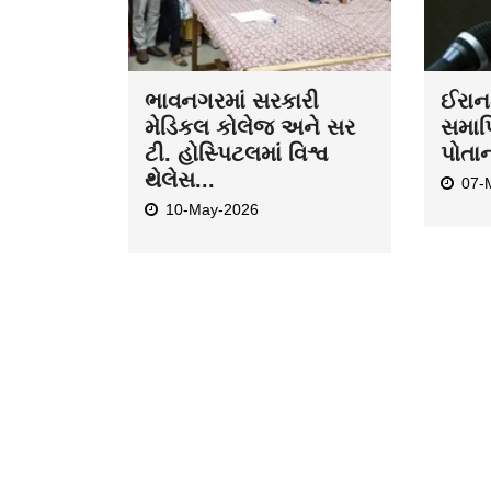
ભાવનગરમાં સરકારી
ઈરાન-
મેડિકલ કોલેજ અને સર
સમાપ્
ટી. હોસ્પિટલમાં વિશ્વ
પોતા
થેલેસ...
07-
10-May-2026