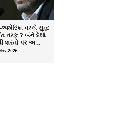
અમેરિકા વચ્ચે યુદ્ધ
તિ તરફ ? બંને દેશો
ની શરતો પર અ...
May-2026