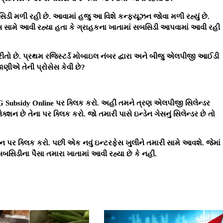
િડી મળી રહી છે. આવામાં હજુ આ વિશે કન્ફ્યૂઝન જોવા મળી રહ્યું છે.
 સામે આવી રહ્યા હતા કે ગ્રાહકના ખાતામાં સબસિડી આપવામાં આવી રહી
ે રીતો છે. પ્રથમ રજિસ્ટર્ડ મોબાઇલ નંબર દ્વારા અને બીજુ એલપીજી આઈડી
ાણીએ તેની પ્રોસેસ કેવી છે?
G Subsidy Online પર ક્લિક કરો. અહીં તમને ત્રણ એલપીજી સિલેન્ડર
્શન છે તેના પર ક્લિક કરો. જો તમારી પાસે ઇન્ડેન ગેસનું સિલેન્ડર છે તો
 પર ક્લિક કરો. પછી એક નવું ઇન્ટરફેસ ખુલીને તમારી સામે આવશે. જેમાં
સબસિડીના પૈસા તમારા ખાતામાં આવી રહ્યા છે કે નહીં.