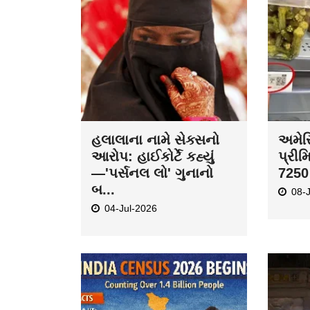
હલાલાના નામે સેક્સનો
અમેરિ
આરોપ: હાઈકોર્ટે કહ્યું
પ્રીમ
—'પર્સનલ લો' ગુનાનો
7250 
બ...
08-
04-Jul-2026