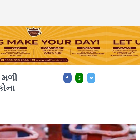
ી મળી
કોના