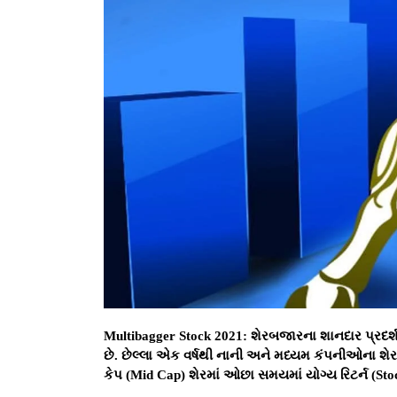
Multibagger Stock 2021: શેરબજારના શાનદાર પ્રદર્શ
છે. છેલ્લા એક વર્ષથી નાની અને મધ્યમ કંપનીઓના શેરમ
કેપ (Mid Cap) શેરમાં ઓછા સમયમાં યોગ્ય રિટર્ન (Stock