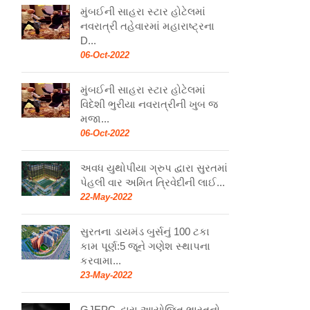
મુંબઈની સાહરા સ્ટાર હોટેલમાં
નવરાત્રી તહેવારમાં મહારાષ્ટ્રના
D...
06-Oct-2022
મુંબઈની સાહરા સ્ટાર હોટેલમાં
વિદેશી ભુરીયા નવરાત્રીની ખુબ જ
મજા...
06-Oct-2022
અવધ યુથોપીયા ગ્રુપ દ્વારા સુરતમાં
પેહલી વાર અમિત ત્રિવેદીની લાઈ...
22-May-2022
સુરતના ડાયમંડ બુર્સનું 100 ટકા
કામ પૂર્ણ:5 જૂને ગણેશ સ્થાપના
કરવામા...
23-May-2022
GJEPC દ્વારા આયોજિત ભારતનો