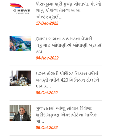
ધોરાજીમાં શ્રી કૃષ્ણ ગૌશાળા, કે.ઓ
શાહ કોલેજ તેમજ બાબા
એન્ટરપ્રાઈ...
17-Dec-2022
દુધાળા ગામના ડાયમંડના વેપારી
નકુભાઇ જોધાણીએ જોધાણી બ્રધર્સ
કંપ...
04-Nov-2022
ઇઝરાયેલની પોલિશ્ડ નિકાસ વર્ષમાં
બમણી વધીને 420 મિલિયન ડોલરને
પાર ક...
06-Oct-2022
ગુજરાતમાં બીજું સોલાર વિલેજ:
શ્રીરામકૃષ્ણ એક્સપોર્ટના માલિક
ગો...
06-Oct-2022