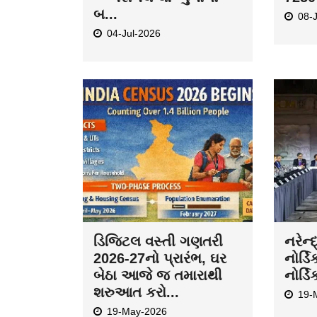
બ...
08-
04-Jul-2026
ડિજિટલ વસ્તી ગણતરી
નરેન્
2026-27નો પ્રારંભ, ઘર
નોર્ડિ
બેઠા આજે જ તમારાથી
નોર્ડિ
શરુઆત કરો...
19-
19-May-2026