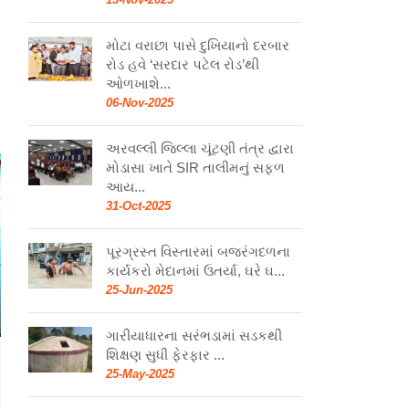
મોટા વરાછા પાસે દુખિયાનો દરબાર
રોડ હવે ‘સરદાર પટેલ રોડ’થી
ઓળખાશે...
06-Nov-2025
અરવલ્લી જિલ્લા ચૂંટણી તંત્ર દ્વારા
મોડાસા ખાતે SIR તાલીમનું સફળ
આય...
31-Oct-2025
પૂરગ્રસ્ત વિસ્તારમાં બજરંગદળના
કાર્યકરો મેદાનમાં ઉતર્યા, ઘરે ઘ...
25-Jun-2025
ગારીયાધારના સરંભડામાં સડકથી
શિક્ષણ સુધી ફેરફાર ...
25-May-2025