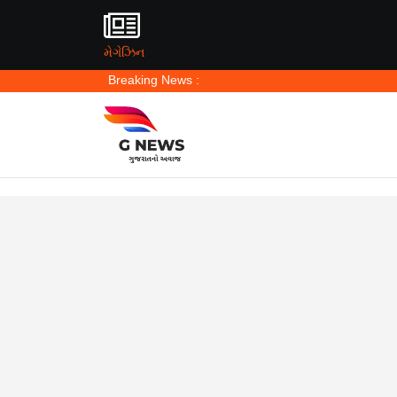
મેગેઝિન
Breaking News :