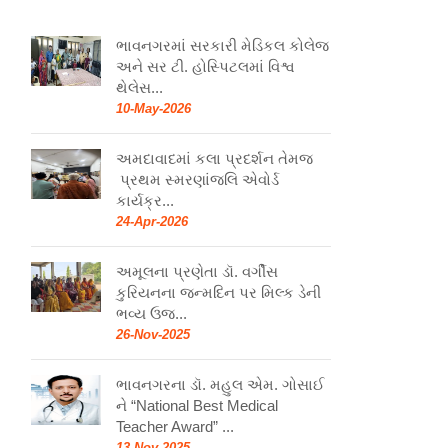
ભાવનગરમાં સરકારી મેડિકલ કોલેજ
અને સર ટી. હોસ્પિટલમાં વિશ્વ
થેલેસ...
10-May-2026
અમદાવાદમાં કલા પ્રદર્શન તેમજ
પ્રથમ સ્મરણાંજલિ એવોર્ડ
કાર્યક્ર...
24-Apr-2026
અમૂલના પ્રણેતા ડૉ. વર્ગીસ
કુરિયનના જન્મદિન પર મિલ્ક ડેની
ભવ્ય ઉજ...
26-Nov-2025
ભાવનગરના ડૉ. મહુલ એમ. ગોસાઈ
ને “National Best Medical
Teacher Award” ...
13-Nov-2025