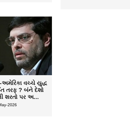
અમેરિકા વચ્ચે યુદ્ધ
તિ તરફ ? બંને દેશો
ની શરતો પર અ...
May-2026