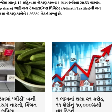
માં માત્ર 12 મહિનામાં રોકાણકારના 1 લાખ રૂપિયા 20.53 લાખમાં
p share) આદિનાથ ટેક્સટાઈલ્સ લિમિટેડ (Adinath Textiles)ની વાત
ં રોકાણકારોને 1,953% રિટર્ન મળ્યું છે.
કામાં ‘ભીંડી’ બની
૧ લાખનાં થયા ૨૧ કરોડ,
િયમ નાસ્તો, કિંમત
૧૧ શેર્સનું ૧૦,૦૦૦%થી
રુપિયા...
વધુ રિટર્ન...