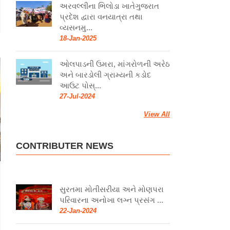
અરવલ્લીના ભિલોડા ખાતેગુજરાત
પ્રદેશ દ્વારા વનયાત્રા તથા
વ્યસનમુ...
18-Jan-2025
ઓલપાડની ઉમરા, માંગરોળની અરેઠ
અને બારડોલી ગ્રામ્યની કડોદ
આઉટ પોસ્...
27-Jul-2024
View All
CONTRIBUTER NEWS
સુરતમા મોતીસરીયા અને મોણપરા
પરિવારના અનોખા લગ્ન પ્રસંગ ...
22-Jan-2024