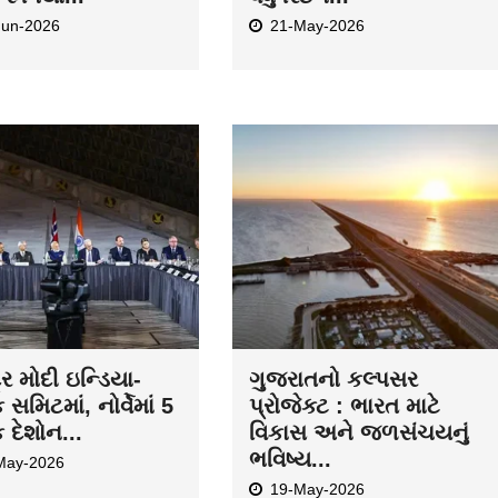
Jun-2026
21-May-2026
દ્ર મોદી ઇન્ડિયા-
ગુજરાતનો કલ્પસર
ક સમિટમાં, નોર્વેમાં 5
પ્રોજેક્ટ : ભારત માટે
ક દેશોન...
વિકાસ અને જળસંચયનું
ભવિષ્ય...
May-2026
19-May-2026