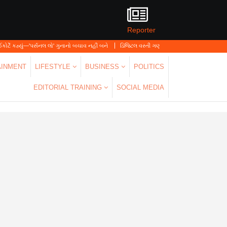
Reporter
્સનલ લો' ગુનાનો બચાવ નહીં બને
ડિજિટલ વસ્તી ગણતરી 2026-27નો પ્રારંભ, ઘર બેઠા આજે જ ત
AINMENT
LIFESTYLE
BUSINESS
POLITICS
EDITORIAL TRAINING
SOCIAL MEDIA