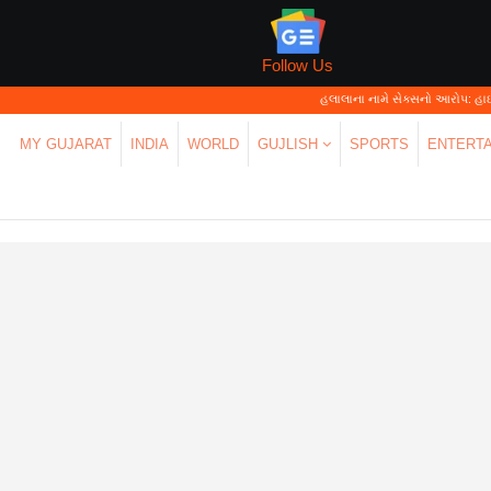
Follow Us
હલાલાના નામે સેક્સનો આરોપ: હાઈકોર્ટે કહ્યું—'પર
MY GUJARAT
INDIA
WORLD
GUJLISH
SPORTS
ENTERT