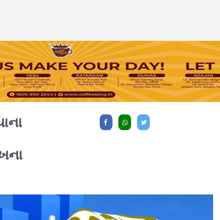
યાના
ાખના