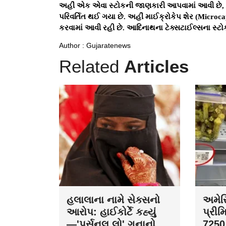
અહીં એક એવા સ્ટોકની જાણકારી આપવામાં આવી છે, જે
પરિવર્તિત થઈ ગયા છે. અહીં માઈક્રોકેપ શેર (Microca
કરવામાં આવી રહી છે. આદિનાથના ટેક્સટાઈલ્સના સ્ટોકમા
Author : Gujaratenews
Related
Articles
હલાલાના નામે સેક્સનો
અમેરિ
આરોપ: હાઈકોર્ટે કહ્યું
પ્રીમ
—'પર્સનલ લો' ગુનાનો
7250 