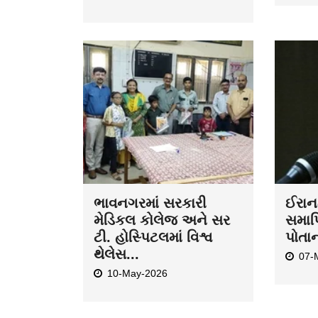
ભાવનગરમાં સરકારી
ઈરાન-
મેડિકલ કોલેજ અને સર
સમાપ્
ટી. હોસ્પિટલમાં વિશ્વ
પોતા
થેલેસ...
07-
10-May-2026