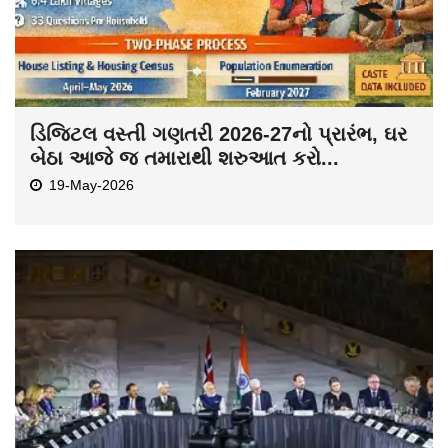
ડિજિટલ વસ્તી ગણતરી 2026-27નો પ્રારંભ, ઘર
બેઠા આજે જ તમારાથી શરુઆત કરો...
19-May-2026