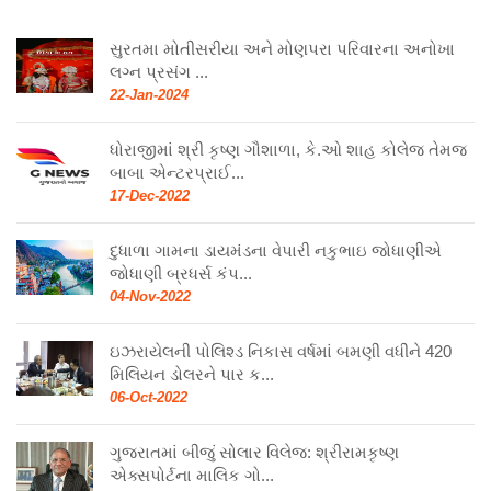
સુરતમા મોતીસરીયા અને મોણપરા પરિવારના અનોખા
લગ્ન પ્રસંગ ...
22-Jan-2024
ધોરાજીમાં શ્રી કૃષ્ણ ગૌશાળા, કે.ઓ શાહ કોલેજ તેમજ
બાબા એન્ટરપ્રાઈ...
17-Dec-2022
દુધાળા ગામના ડાયમંડના વેપારી નકુભાઇ જોધાણીએ
જોધાણી બ્રધર્સ કંપ...
04-Nov-2022
ઇઝરાયેલની પોલિશ્ડ નિકાસ વર્ષમાં બમણી વધીને 420
મિલિયન ડોલરને પાર ક...
06-Oct-2022
ગુજરાતમાં બીજું સોલાર વિલેજ: શ્રીરામકૃષ્ણ
એક્સપોર્ટના માલિક ગો...