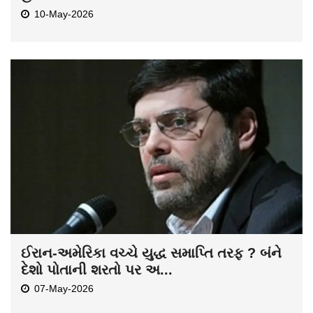
10-May-2026
ઈરાન-અમેરિકા વચ્ચે યુદ્ધ સમાપ્તિ તરફ ? બંને
દેશો પોતાની શરતો પર અ...
07-May-2026