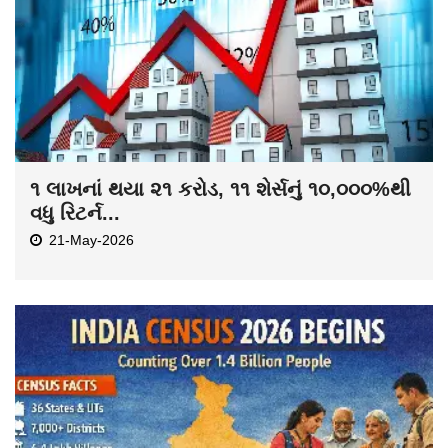
૧ લાખનાં થયા ૨૧ કરોડ, ૧૧ શેર્સનું ૧૦,૦૦૦%થી
વધુ રિટર્ન...
21-May-2026