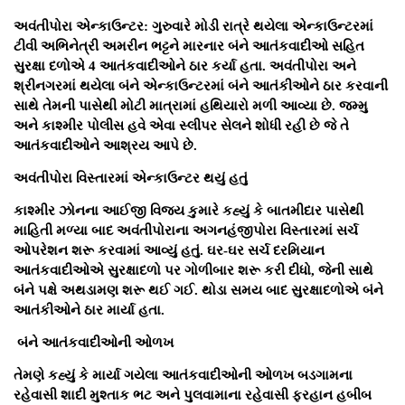
અવંતીપોરા એન્કાઉન્ટર: ગુરુવારે મોડી રાત્રે થયેલા એન્કાઉન્ટરમાં
ટીવી અભિનેત્રી અમરીન ભટ્ટને મારનાર બંને આતંકવાદીઓ સહિત
સુરક્ષા દળોએ 4 આતંકવાદીઓને ઠાર કર્યા હતા. અવંતીપોરા અને
શ્રીનગરમાં થયેલા બંને એન્કાઉન્ટરમાં બંને આતંકીઓને ઠાર કરવાની
સાથે તેમની પાસેથી મોટી માત્રામાં હથિયારો મળી આવ્યા છે. જમ્મુ
અને કાશ્મીર પોલીસ હવે એવા સ્લીપર સેલને શોધી રહી છે જે તે
આતંકવાદીઓને આશ્રય આપે છે.
અવંતીપોરા વિસ્તારમાં એન્કાઉન્ટર થયું હતું
કાશ્મીર ઝોનના આઈજી વિજય કુમારે કહ્યું કે બાતમીદાર પાસેથી
માહિતી મળ્યા બાદ અવંતીપોરાના અગનહંજીપોરા વિસ્તારમાં સર્ચ
ઓપરેશન શરૂ કરવામાં આવ્યું હતું. ઘર-ઘર સર્ચ દરમિયાન
આતંકવાદીઓએ સુરક્ષાદળો પર ગોળીબાર શરૂ કરી દીધો, જેની સાથે
બંને પક્ષે અથડામણ શરૂ થઈ ગઈ. થોડા સમય બાદ સુરક્ષાદળોએ બંને
આતંકીઓને ઠાર માર્યા હતા.
બંને આતંકવાદીઓની ઓળખ
તેમણે કહ્યું કે માર્યા ગયેલા આતંકવાદીઓની ઓળખ બડગામના
રહેવાસી શાદી મુશ્તાક ભટ અને પુલવામાના રહેવાસી ફરહાન હબીબ