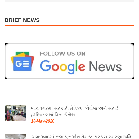
BRIEF NEWS
ભાવનગરમાં સરકારી મેડિકલ કોલેજ અને સર ટી.
હોસ્પિટલમાં વિશ્વ થેલેસ...
10-May-2026
અમદાવાદમાં કલા પ્રદર્શન તેમજ પ્રથમ સ્મરણાંજલિ