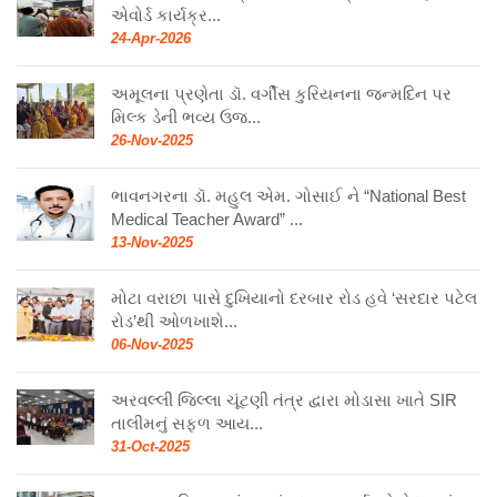
એવોર્ડ કાર્યક્ર...
24-Apr-2026
અમૂલના પ્રણેતા ડૉ. વર્ગીસ કુરિયનના જન્મદિન પર
મિલ્ક ડેની ભવ્ય ઉજ...
26-Nov-2025
ભાવનગરના ડૉ. મહુલ એમ. ગોસાઈ ને “National Best
Medical Teacher Award” ...
13-Nov-2025
મોટા વરાછા પાસે દુખિયાનો દરબાર રોડ હવે ‘સરદાર પટેલ
રોડ’થી ઓળખાશે...
06-Nov-2025
અરવલ્લી જિલ્લા ચૂંટણી તંત્ર દ્વારા મોડાસા ખાતે SIR
તાલીમનું સફળ આય...
31-Oct-2025