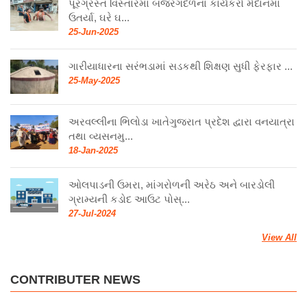
પૂરગ્રસ્ત વિસ્તારમાં બજરંગદળના કાર્યકરો મેદાનમાં
ઉતર્યા, ઘરે ઘ...
25-Jun-2025
ગારીયાધારના સરંભડામાં સડકથી શિક્ષણ સુધી ફેરફાર ...
25-May-2025
અરવલ્લીના ભિલોડા ખાતેગુજરાત પ્રદેશ દ્વારા વનયાત્રા
તથા વ્યસનમુ...
18-Jan-2025
ઓલપાડની ઉમરા, માંગરોળની અરેઠ અને બારડોલી
ગ્રામ્યની કડોદ આઉટ પોસ્...
27-Jul-2024
View All
CONTRIBUTER NEWS