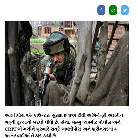
અવંતીપોરા એન્કાઉન્ટર: સુરક્ષા દળોએ ટીવી અભિનેત્રી અમરીન
ભટ્ટની હત્યાનો બદલો લીધો છે. સેના, જમ્મુ-કાશ્મીર પોલીસ અને
CRPFએ મળીને ગુરુવારે રાત્રે અવંતીપોરા અને શ્રીનગરમાં 4
આતંકવાદીઓને ઠાર કર્યા છે.