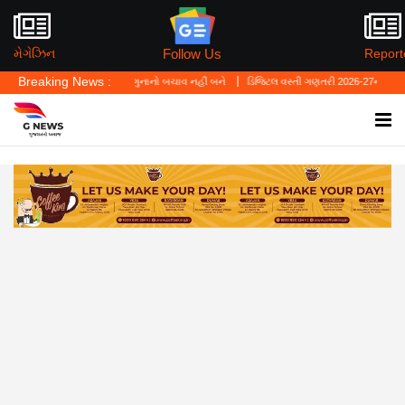
Follow Us
મેગેઝિન
Report
Breaking News :
ું—'પર્સનલ લો' ગુનાનો બચાવ નહીં બને
ડિજિટલ વસ્તી ગણતરી 2026-27નો પ્રારંભ, ઘર બેઠા આજ