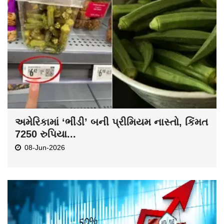
અમેરિકામાં ‘ભીંડી’ બની પ્રીમિયમ નાસ્તો, કિંમત
7250 રુપિયા...
08-Jun-2026