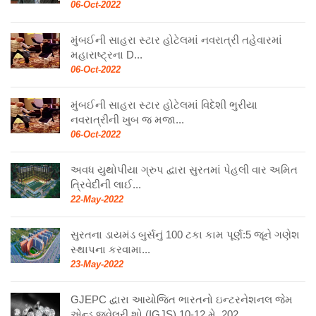
06-Oct-2022
મુંબઈની સાહરા સ્ટાર હોટેલમાં નવરાત્રી તહેવારમાં
મહારાષ્ટ્રના D...
06-Oct-2022
મુંબઈની સાહરા સ્ટાર હોટેલમાં વિદેશી ભુરીયા
નવરાત્રીની ખુબ જ મજા...
06-Oct-2022
અવધ યુથોપીયા ગ્રુપ દ્વારા સુરતમાં પેહલી વાર અમિત
ત્રિવેદીની લાઈ...
22-May-2022
સુરતના ડાયમંડ બુર્સનું 100 ટકા કામ પૂર્ણ:5 જૂને ગણેશ
સ્થાપના કરવામા...
23-May-2022
GJEPC દ્વારા આયોજિત ભારતનો ઇન્ટરનેશનલ જેમ
એન્ડ જ્વેલરી શો (IGJS) 10-12 મે, 202...