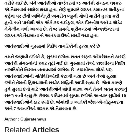
તરીકે થઈ છે. બંને આતંકીઓ તાજેતરમાં જ આતંકી સંગઠન લશ્કર-
એ-તૈયબામાં સામેલ થયા હતા. તેણે બુધવારે લશ્કર કમાન્ડર લતીફના
કહેવા પર ટીવી અભિનેત્રી અમરીન ભટ્ટની ગોળી મારીને હત્યા કરી
હતી. બંને પાસેથી એક એકે-56 રાઈફલ, એક પિસ્તોલ અને 4 લોડેડ
મેગેઝીન મળી આવ્યા છે. તે જ સમયે, શ્રીનગરમાં એન્કાઉન્ટરમાં
લશ્કર-એ-તૈયબાના બે આતંકવાદીઓ માર્યા ગયા હતા.
આતંકવાદીઓ ગુસ્સામાં નિર્દોષ નાગરિકોની હત્યા કરે છે
તમને જણાવી દઈએ કે, સુરક્ષા દળોના સતત સફળ ઓપરેશનને કારણે
આતંકી સંગઠનોની કમર તૂટી ગઈ છે. ગુસ્સામાં તેઓ કાશ્મીરના નિર્દોષ
નાગરિકોને નિશાન બનાવવામાં લાગેલા છે. કાશ્મીરના લોકો પણ
આતંકવાદીઓની ગતિવિધિઓથી કંટાળી ગયા છે અને તેઓ સુરક્ષા
દળોને તેમની હિલચાલની સચોટ માહિતી આપી રહ્યા છે. જેના કારણે
હવે સુરક્ષા દળો માટે આતંકીઓને શોધી કાઢવા અને તેમને ખતમ કરવાનું
સરળ બની રહ્યું છે. છેલ્લા 3 દિવસમાં સુરક્ષા દળોએ અત્યાર સુધીમાં 10
આતંકવાદીઓને ઠાર કર્યા છે. જેમાંથી 3 આતંકી જૈશ-એ-મોહમ્મદના
અને 7 આતંકીઓ લશ્કર-એ-તૈયબાના છે.
Author : Gujaratenews
Related
Articles