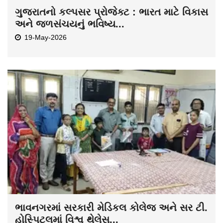
ગુજરાતનો કલ્પસર પ્રોજેક્ટ : ભારત માટે વિકાસ
અને જળસંચયનું ભવિષ્ય...
19-May-2026
ભાવનગરમાં સરકારી મેડિકલ કોલેજ અને સર ટી.
હોસ્પિટલમાં વિશ્વ થેલેસ...