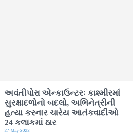
અવંતીપોરા એન્કાઉન્ટરઃ કાશ્મીરમાં
સુરક્ષાદળોનો બદલો, અભિનેત્રીની
હત્યા કરનાર ચારેય આતંકવાદીઓ
24 કલાકમાં ઠાર
27-May-2022