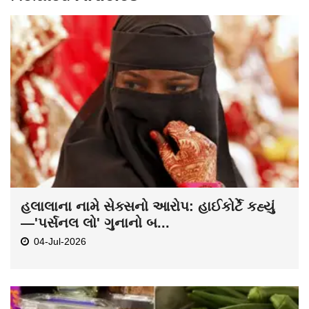
હલાલાના નામે સેક્સનો આરોપ: હાઈકોર્ટે કહ્યું
—'પર્સનલ લો' ગુનાનો બ...
04-Jul-2026