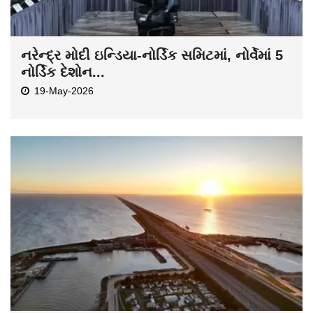
નરેન્દ્ર મોદી ઇન્ડિયા-નોર્ડિક સમિટમાં, નોર્વેમાં 5
નોર્ડિક દેશોન...
19-May-2026