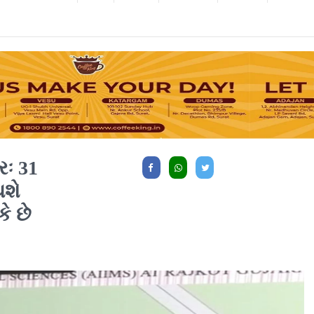
રઃ 31
થશે
ે છે