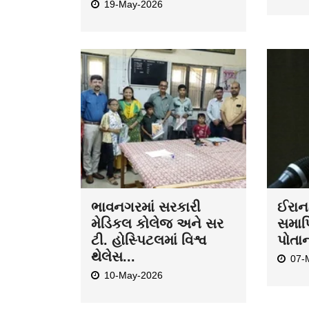
19-May-2026
ભાવનગરમાં સરકારી
ઈરાન-
મેડિકલ કોલેજ અને સર
સમાપ્
ટી. હોસ્પિટલમાં વિશ્વ
પોતા
થેલેસ...
07-
10-May-2026