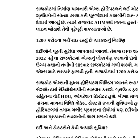
રાજકોટમાં નિર્માણ પામનારી એમ્સ હોસ્પિટલને લઈ મો
શ્રમિકોની સંખ્યા ડબલ કરી પૂરજોશમાં કામગીરી શરૂ ક
દેવામાં આવ્યું છે. ત્યારે રાજકોટ AIIMSમાં PMના હસ્ત
લાઇવ જોડાશે તેવી પૂરેપૂરી શકયાતાઓ છે.
1200 કરોડના ખર્ચે થઇ રહ્યું છે AIIMSનું નિર્માણ
દર્દીઓને પૂરતી સુવિધા આપવામાં આવશે. તેમજ OPD શ
2022 પહેલા રાજકોટમાં એમ્સનું લોકાર્પણ કરવાનો દાવ
ઉચ્ચ કક્ષાની તબીબી સારવાર રાજકોટમાં મળી શકશે. મ
એમ્સ માટે સરકારે ફાળવી હતી. રાજકોટમાં 1200 કરોડ
રાજકોટ એમ્સની મુખ્ય હોસ્પિટલ બિલ્ડિંગ પ્લાનને રૂડ
બેઝમેન્ટમાં રેડિયોથેરાપીની સારવાર કરાશે. ગ્રાઉન્ડ ફ્
સહિતના વોર્ડ HDU, ઓપરેશન થિયેટર હશે. બીજા માળ પર
પાંચમાં માળમાં વિવિધ વોર્ડસ, ડોક્ટર્સ રૂમની સુવ
હોસ્પિટલમાં તમામ ગંભીર પ્રકારના રોગોમાં પણ દર્દીઓ
તમામ પ્રકારની સવલતોનો લાભ મળતો થશે.
દર્દી અને ડોકટરોને કેવી અપાશે સુવિધા?