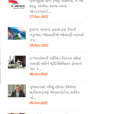
ધોરાજીમાં શ્રી કૃષ્ણ ગૌશાળા, કે.ઓ
શાહ કોલેજ તેમજ બાબા
એન્ટરપ્રાઈ...
17-Dec-2022
દુધાળા ગામના ડાયમંડના વેપારી
નકુભાઇ જોધાણીએ જોધાણી બ્રધર્સ
કંપ...
04-Nov-2022
ઇઝરાયેલની પોલિશ્ડ નિકાસ વર્ષમાં
બમણી વધીને 420 મિલિયન ડોલરને
પાર ક...
06-Oct-2022
ગુજરાતમાં બીજું સોલાર વિલેજ:
શ્રીરામકૃષ્ણ એક્સપોર્ટના માલિક
ગો...
06-Oct-2022