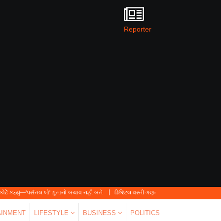
Reporter
નલ લો' ગુનાનો બચાવ નહીં બને
ડિજિટલ વસ્તી ગણતરી 2026-27નો પ્રારંભ, ઘર બેઠા આજે જ તમા
AINMENT
LIFESTYLE
BUSINESS
POLITICS