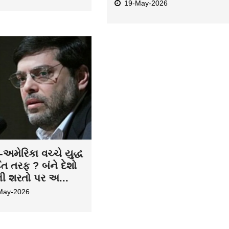
19-May-2026
અમેરિકા વચ્ચે યુદ્ધ
તિ તરફ ? બંને દેશો
ની શરતો પર અ...
May-2026