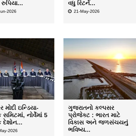
રુપિયા...
વધુ રિટર્ન...
Jun-2026
21-May-2026
દ્ર મોદી ઇન્ડિયા-
ગુજરાતનો કલ્પસર
ક સમિટમાં, નોર્વેમાં 5
પ્રોજેક્ટ : ભારત માટે
ક દેશોન...
વિકાસ અને જળસંચયનું
ભવિષ્ય...
May-2026