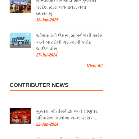
અરવલ્લીના ભિલોડા ખાતેગુજરાત
પ્રદેશ દ્વારા વનયાત્રા તથા
વ્યસનમુ...
18-Jan-2025
ઓલપાડની ઉમરા, માંગરોળની અરેઠ
અને બારડોલી ગ્રામ્યની કડોદ
આઉટ પોસ્...
27-Jul-2024
View All
CONTRIBUTER NEWS
સુરતમા મોતીસરીયા અને મોણપરા
પરિવારના અનોખા લગ્ન પ્રસંગ ...
22-Jan-2024