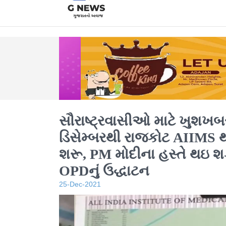
સૌરાષ્ટ્રવાસીઓ માટે ખુશખબ
ડિસેમ્બરથી રાજકોટ AIIMS 
શરૂ, PM મોદીના હસ્તે થઇ શક
OPDનું ઉદ્ધાટન
25-Dec-2021