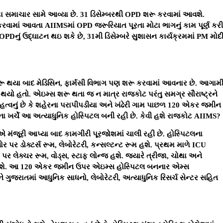
ટા સમાચાર સામે આવ્યા છે. 31 ડિસેમ્બરથી OPD શરૂ કરવામાં આવશે.
રવામાં આવતા AIIMSમાં OPD જરૂરિયાત પૂરતા મોટા ભાગનું કામ પૂર્ણ કરી
ે OPDનું ઉદ્ઘાટન થઇ શકે છે, 31મી ડિસેમ્બરે સુશાસન કાર્યક્રમમાં PM મોદ
રૂ થયા બાદ મેડિસિન, ફાર્મસી વિભાગ પણ શરૂ કરવામાં આવનાર છે. આગામ
ો થયો હતો. એઇમ્સ શરૂ થતા જ ન માત્ર રાજકોટ પરંતુ સમગ્ર સૌરાષ્ટ્રને
હત્વનું છે કે શહેરના પરાપીપડીયા અને ખંઢેરી ગામ પાછળ 120 એકર જમીન
ના ખર્ચે આ અત્યાધુનિક હોસ્પિટલ બની રહી છે. કેવી હશે રાજકોટ AIIMS?
ાએ મંજૂરી આપ્યા બાદ કામગીરી પૂરજોશમાં ચાલી રહી છે. હોસ્પિટલના
લોર પર ડોક્ટર્સ રૂમ, લેબોરેટરી, કન્સલ્ટન્ટ રૂમ હશે. પ્રથમ માળે ICU
 લેક્ચર રૂમ, વોડ્સ, સ્ટાફ લોન્જ હશે. જ્યારે ત્રીજા, ચોથા અને
િધાઓ હશે. આ 120 એકર જમીન ઉપર એઇમ્સ હોસ્પિટલ બનનાર એમ્સ
ને ગુજરાતમાં આધુનિક સાધનો, લેબોરેટરી, અત્યાધુનિક રિસર્ચ સેન્ટર સહિત