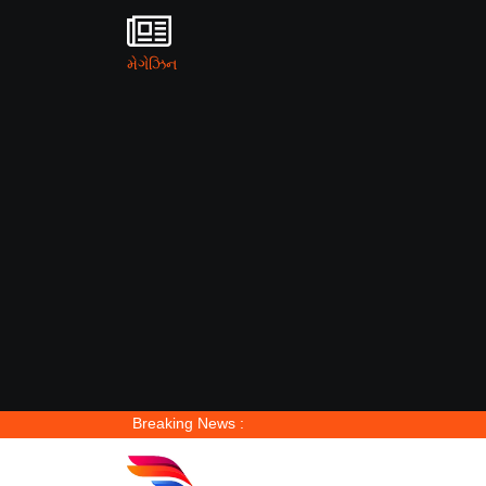
મેગેઝિન
Breaking News :