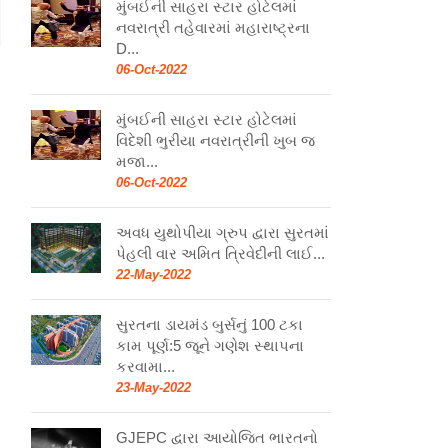
મુંબઈની સાહરા સ્ટાર હોટેલમાં
નવરાત્રી તહેવારમાં મહારાષ્ટ્રના
D...
06-Oct-2022
મુંબઈની સાહરા સ્ટાર હોટેલમાં
વિદેશી ભુરીયા નવરાત્રીની ખુબ જ
મજા...
06-Oct-2022
અવધ યુથોપીયા ગ્રુપ દ્વારા સુરતમાં
પેહલી વાર અમિત ત્રિવેદીની લાઈ...
22-May-2022
સુરતના ડાયમંડ બુર્સનું 100 ટકા
કામ પૂર્ણ:5 જૂને ગણેશ સ્થાપના
કરવામા...
23-May-2022
GJEPC દ્વારા આયોજિત ભારતનો