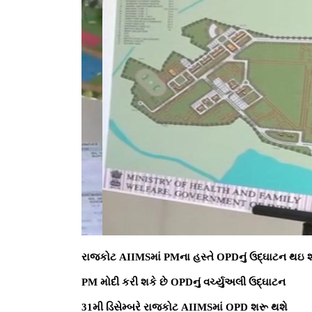
રાજકોટ AIIMSમાં PMના હસ્તે OPDનું ઉદ્ઘાટન થઇ શ
PM મોદી કરી શકે છે OPDનું વર્ચ્યુઅલી ઉદ્ઘાટન
31મી ડિસેમ્બરે રાજકોટ AIIMSમાં OPD શરૂ થશે