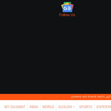
Follow Us
હલાલાના નામે સેક્સનો આરોપ: હાઈકોર્ટે કહ્યું—'પર્સ
MY GUJARAT
INDIA
WORLD
GUJLISH
SPORTS
ENTERT