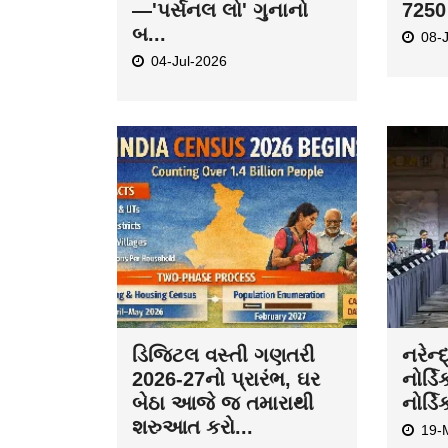
—'પર્સનલ લો' ગુનાનો
7250 
બ...
08-
04-Jul-2026
ડિજિટલ વસ્તી ગણતરી
નરેન્
2026-27નો પ્રારંભ, ઘર
નોર્ડિ
બેઠા આજે જ તમારાથી
નોર્ડિ
શરુઆત કરો...
19-