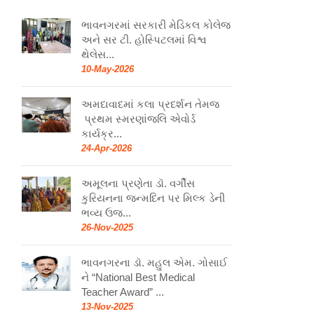
ભાવનગરમાં સરકારી મેડિકલ કોલેજ
અને સર ટી. હોસ્પિટલમાં વિશ્વ
થેલેસ...
10-May-2026
અમદાવાદમાં કલા પ્રદર્શન તેમજ
પ્રથમ સ્મરણાંજલિ એવોર્ડ
કાર્યક્ર...
24-Apr-2026
અમૂલના પ્રણેતા ડૉ. વર્ગીસ
કુરિયનના જન્મદિન પર મિલ્ક ડેની
ભવ્ય ઉજ...
26-Nov-2025
ભાવનગરના ડૉ. મહુલ એમ. ગોસાઈ
ને “National Best Medical
Teacher Award” ...
13-Nov-2025