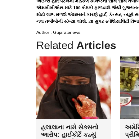
એઇમ્સ હોસ્પિટલમાં મેડિકલ કોલેજની સાથે સાથે તબીબી 
એમબીબીએસ માટે 100 બેઠકો ફાળવાશે જેથી ગુજરાતના વ
મોટો લાભ મળશે એઇમ્સને કારણે હાર્ટ, કેન્સર, ન્યૂરો 
નવા તબીબોની સંખ્યા વધશે. 20 સુપર સ્પેશિયાલિટી વિ
Author : Gujaratenews
Related
Articles
હલાલાના નામે સેક્સનો
અમેરિ
આરોપ: હાઈકોર્ટે કહ્યું
પ્રીમ