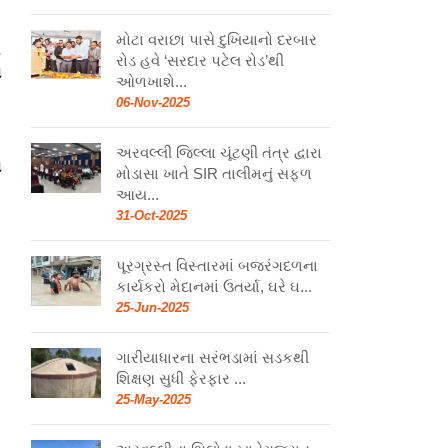
મોટા વરાછા પાસે દુખિયાનો દરબાર
રોડ હવે ‘સરદાર પટેલ રોડ’થી
ી
ઓળખાશે...
06-Nov-2025
અરવલ્લી જિલ્લા ચૂંટણી તંત્ર દ્વારા
ી
મોડાસા ખાતે SIR તાલીમનું સફળ
આય...
31-Oct-2025
પૂરગ્રસ્ત વિસ્તારમાં બજરંગદળના
કાર્યકરો મેદાનમાં ઉતર્યા, ઘરે ઘ...
25-Jun-2025
ગારીયાધારના સરંભડામાં સડકથી
શિક્ષણ સુધી ફેરફાર ...
25-May-2025