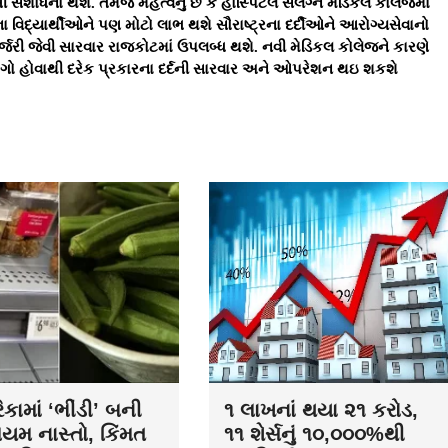
સંશોધનો થશે. તેમજ મહત્વનું છે કે હોસ્પિટલ સંલગ્ન મેડિકલ કોલેજમાં
િદ્યાર્થીઓને પણ મોટો લાભ થશે સૌરાષ્ટ્રના દર્દીઓને આરોગ્યસેવાનો
સર્જરી જેવી સારવાર રાજકોટમાં ઉપલબ્ધ થશે. નવી મેડિકલ કોલેજને કારણે
ભાગો હોવાથી દરેક પ્રકારના દર્દની સારવાર અને ઓપરેશન થઇ શકશે
કામાં ‘ભીંડી’ બની
૧ લાખનાં થયા ૨૧ કરોડ,
િયમ નાસ્તો, કિંમત
૧૧ શેર્સનું ૧૦,૦૦૦%થી