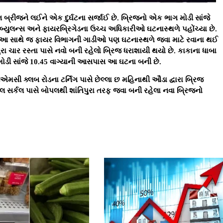
ન બ્રીજને લઈને એક દુર્ઘટના સર્જાઈ છે. બ્રિજનો એક ભાગ મોડી સાંજે
યુલન્સ અને ફાયરબ્રિગેડના ઉચ્ચ અધિકારીઓ ઘટનાસ્થળે પહોંચ્યા છે.
 આ સાથે જ ફાયર વિભાગની ગાડીઓ પણ ઘટનાસ્થળે જવા માટે રવાના થઈ
 ચાર રસ્તા પાસે નવો બની રહેલો બ્રિજ ધરાશાયી થયો છે. કાકાના ધાબા
મોડી સાંજે 10.45 વાગ્યાની આસપાસ આ ઘટના બની છે.
યએમસી ક્લબ રોડના ટર્નિંગ પાસે છેલ્લા છ મહિનાથી ઔડા દ્વારા બ્રિજ
થલ સર્કલ પાસે બોપલથી શાંતિપુરા તરફ જવા બની રહેલા નવા બ્રિજનો