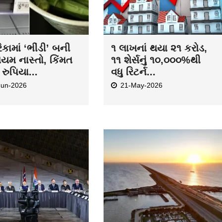
કામાં ‘ભીંડી’ બની
૧ લાખનાં થયા ૨૧ કરોડ,
િયમ નાસ્તો, કિંમત
૧૧ શેર્સનું ૧૦,૦૦૦%થી
રુપિયા...
વધુ રિટર્ન...
Jun-2026
21-May-2026