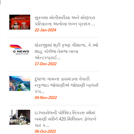
સુરતમા મોતીસરીયા અને મોણપરા
પરિવારના અનોખા લગ્ન પ્રસંગ ...
22-Jan-2024
ધોરાજીમાં શ્રી કૃષ્ણ ગૌશાળા, કે.ઓ
શાહ કોલેજ તેમજ બાબા
એન્ટરપ્રાઈ...
17-Dec-2022
દુધાળા ગામના ડાયમંડના વેપારી
નકુભાઇ જોધાણીએ જોધાણી બ્રધર્સ
કંપ...
04-Nov-2022
ઇઝરાયેલની પોલિશ્ડ નિકાસ વર્ષમાં
બમણી વધીને 420 મિલિયન ડોલરને
પાર ક...
06-Oct-2022