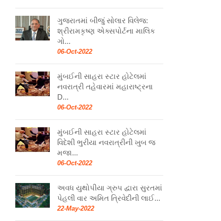
ગુજરાતમાં બીજું સોલાર વિલેજ:
શ્રીરામકૃષ્ણ એક્સપોર્ટના માલિક
ગો...
06-Oct-2022
મુંબઈની સાહરા સ્ટાર હોટેલમાં
નવરાત્રી તહેવારમાં મહારાષ્ટ્રના
D...
06-Oct-2022
મુંબઈની સાહરા સ્ટાર હોટેલમાં
વિદેશી ભુરીયા નવરાત્રીની ખુબ જ
મજા...
06-Oct-2022
અવધ યુથોપીયા ગ્રુપ દ્વારા સુરતમાં
પેહલી વાર અમિત ત્રિવેદીની લાઈ...
22-May-2022