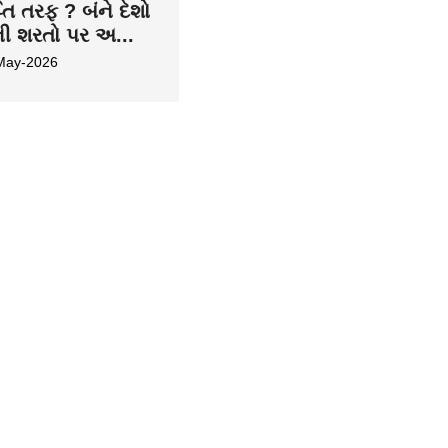
તિ તરફ ? બંને દેશો
ની શરતો પર અ...
May-2026