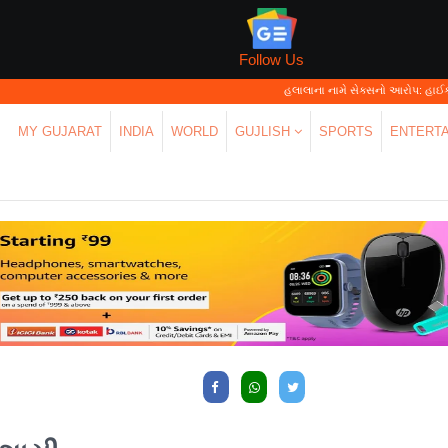
Follow Us
હલાલાના નામે સેક્સનો આરોપ: હાઈકોર્ટે કહ્યું—'પર
MY GUJARAT
INDIA
WORLD
GUJLISH
SPORTS
ENTERT