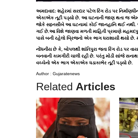
અમદાવાદ: શહેરમાં સરદાર પટેલ રિંગ રોડ પર નિર્માણધી
એકાએક તૂટી પડ્યો છે. આ ઘટનાની જાણ થતા જ એમ્બ્
જોકે સદ્દનસીબે આ ઘટનામાં કોઈ જાનહાનિ થઈ નથી.
ગઈ છે.આ વિશે જાણવા મળતી માહિતી પ્રમાણે મહમદપુરા
પાસે બની રહેલો બ્રિજનો એક ભાગ ધરાશાયી થયો છે. 
નોંધનીય છે કે, બોપલથી શાંતિપુરા જતા રિંગ રોડ પર વા
બનવાની કામગીરી ચાલી રહી છે. પરંતુ મોડી સાંજે સના
વચ્ચેનો એક ભાગ એકાએક ધડાકાભેર તૂટી પડ્યો છે.
Author : Gujaratenews
Related
Articles