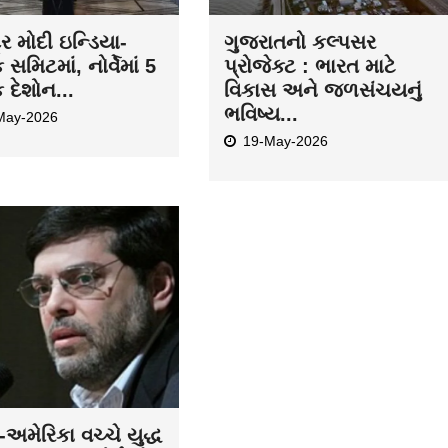
દ્ર મોદી ઇન્ડિયા-
ગુજરાતનો કલ્પસર
ક સમિટમાં, નોર્વેમાં 5
પ્રોજેક્ટ : ભારત માટે
ક દેશોન...
વિકાસ અને જળસંચયનું
ભવિષ્ય...
May-2026
19-May-2026
અમેરિકા વચ્ચે યુદ્ધ