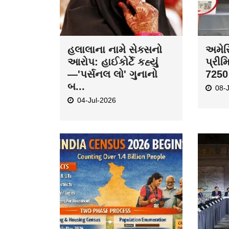
હલાલાના નામે સેક્સનો
અમેરિ
આરોપ: હાઈકોર્ટે કહ્યું
પ્રીમ
—'પર્સનલ લો' ગુનાનો
7250 
બ...
08-
04-Jul-2026