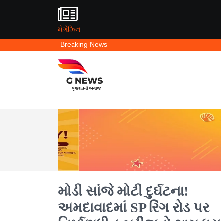
મેગેઝિન
Breaking News :
મોડી સાંજે મોટી દુર્ઘટના!
અમદાવાદમાં SP રિંગ રોડ પર