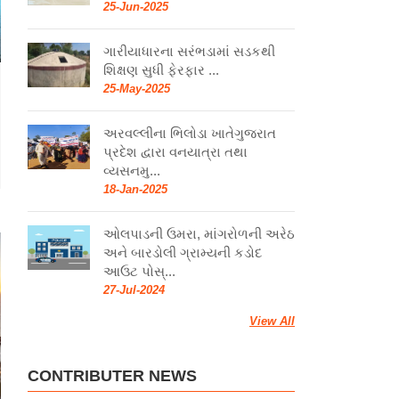
25-Jun-2025
ગારીયાધારના સરંભડામાં સડકથી
શિક્ષણ સુધી ફેરફાર ...
25-May-2025
અરવલ્લીના ભિલોડા ખાતેગુજરાત
પ્રદેશ દ્વારા વનયાત્રા તથા
વ્યસનમુ...
18-Jan-2025
ઓલપાડની ઉમરા, માંગરોળની અરેઠ
અને બારડોલી ગ્રામ્યની કડોદ
આઉટ પોસ્...
27-Jul-2024
View All
CONTRIBUTER NEWS