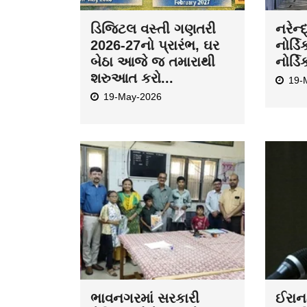
ડિજિટલ વસ્તી ગણતરી
નરેન્
2026-27નો પ્રારંભ, ઘર
નોર્ડિ
બેઠા આજે જ તમારાથી
નોર્ડિ
શરુઆત કરો...
19-
19-May-2026
ભાવનગરમાં સરકારી
ઈરાન-