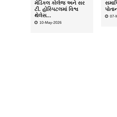
મેડિકલ કોલેજ અને સર
સમાપ્
ટી. હોસ્પિટલમાં વિશ્વ
પોતા
થેલેસ...
07-
10-May-2026