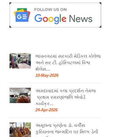
ભાવનગરમાં સરકારી મેડિકલ કોલેજ
અને સર ટી. હોસ્પિટલમાં વિશ્વ
થેલેસ...
10-May-2026
અમદાવાદમાં કલા પ્રદર્શન તેમજ
પ્રથમ સ્મરણાંજલિ એવોર્ડ
કાર્યક્ર...
24-Apr-2026
અમૂલના પ્રણેતા ડૉ. વર્ગીસ
કુરિયનના જન્મદિન પર મિલ્ક ડેની