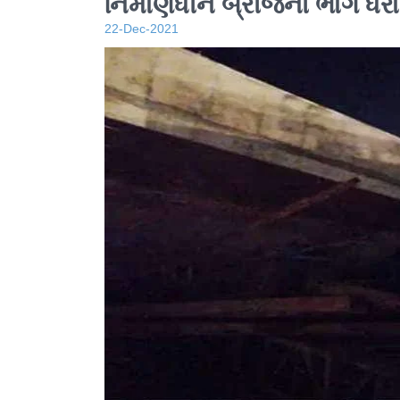
નિર્માણધીન બ્રીજનો ભાગ ધર
22-Dec-2021