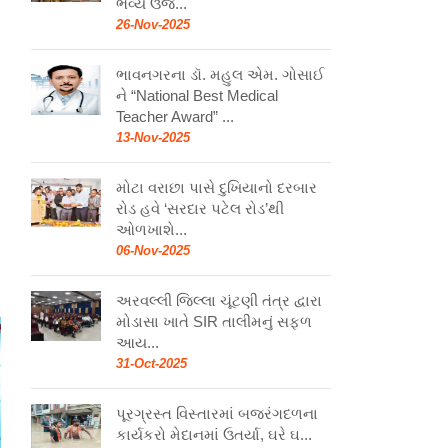
ભવ્ય ઉજ...
26-Nov-2025
ભાવનગરના ડૉ. મહુલ એમ. ગોસાઈ
ને “National Best Medical
Teacher Award” ...
13-Nov-2025
મોટા વરાછા પાસે દુખિયાનો દરબાર
રોડ હવે ‘સરદાર પટેલ રોડ’થી
ઓળખાશે...
06-Nov-2025
અરવલ્લી જિલ્લા ચૂંટણી તંત્ર દ્વારા
મોડાસા ખાતે SIR તાલીમનું સફળ
આય...
31-Oct-2025
પૂરગ્રસ્ત વિસ્તારમાં બજરંગદળના
કાર્યકરો મેદાનમાં ઉતર્યા, ઘરે ઘ...