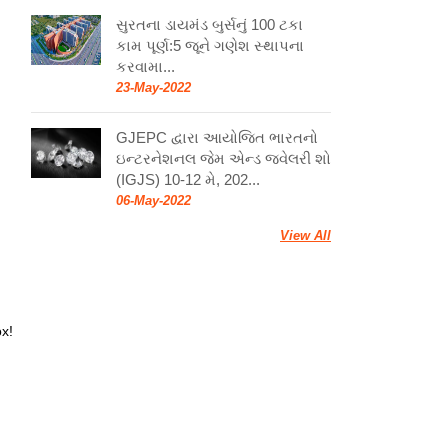
સુરતના ડાયમંડ બુર્સનું 100 ટકા
કામ પૂર્ણ:5 જૂને ગણેશ સ્થાપના
કરવામા...
23-May-2022
GJEPC દ્વારા આયોજિત ભારતનો
ઇન્ટરનેશનલ જેમ એન્ડ જ્વેલરી શો
(IGJS) 10-12 મે, 202...
06-May-2022
View All
ox!