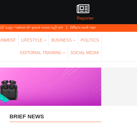
Reporter
્સનલ લો' ગુનાનો બચાવ નહીં બને
ડિજિટલ વસ્તી ગણતરી 2026-27નો પ્રારંભ, ઘર બેઠા આજે જ ત
AINMENT
LIFESTYLE
BUSINESS
POLITICS
EDITORIAL TRAINING
SOCIAL MEDIA
BRIEF NEWS