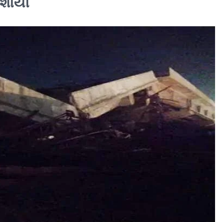
ાશાયી